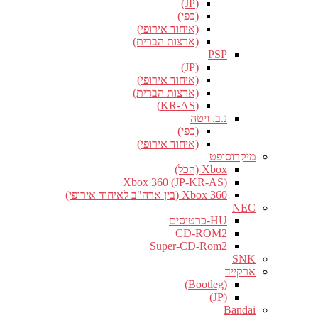
(JP)
(כפי)
(איחוד אירופי)
(ארצות הברית)
PSP
(JP)
(איחוד אירופי)
(ארצות הברית)
(KR-AS)
נ.ב. ויטה
(כפי)
(איחוד אירופי)
מיקרוסופט
Xbox (הכל)
Xbox 360 (JP-KR-AS)
Xbox 360 (בין ארה"ב לאיחוד אירופי)
NEC
HU-כרטיסים
CD-ROM2
Super-CD-Rom2
SNK
ארקייד
(Bootleg)
(JP)
Bandai