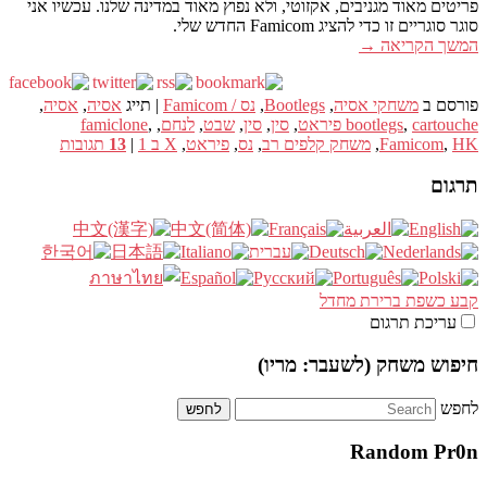
פריטים מאוד מגניבים, אקזוטי, ולא נפוץ מאוד במדינה שלנו. עכשיו אני
סוגר סוגריים זו כדי להציג Famicom החדש שלי.
המשך הקריאה
→
פורסם ב
משחקי אסיה
,
Bootlegs
,
נס / Famicom
|
תייג
אסיה
,
אסיה
,
cartouche פיראט
,
bootlegs
,
סין
,
סין
,
שבט
,
לנחם
,
,
famiclone
HK
,
Famicom
,
משחק קלפים רב
,
נס
,
פיראט
,
X ב 1
|
13
תגובות
תרגום
קבע כשפת ברירת מחדל
עריכת תרגום
חיפוש משחק (לשעבר: מריו)
לחפש
Random Pr0n