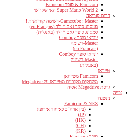
Famicom & סופר Famicom
Super Mario World 2 האי של יושי
דרום קוריאה
Gamecube : Master-רשימה קוריאנית !
סמסונג סופר גאם * ילד (en Français)
סמסונג סופר גאם * ילד (באנגלית)
יונדאי סופר Comboy
Master-רשימה
(en Français)
יונדאי סופר Comboy
Master-רשימה
(באנגלית)
טייוואן
Famicom מטייוואן
משחקים מקוריים מטייוואן על Megadrive
גרסת Megadrive אסיה
גבייה
נינטנדו
Famicom & NES
(בין ארה"ב לאיחוד אירופי)
(JP)
(HK)
(CH)
(KR)
סופר Famicom