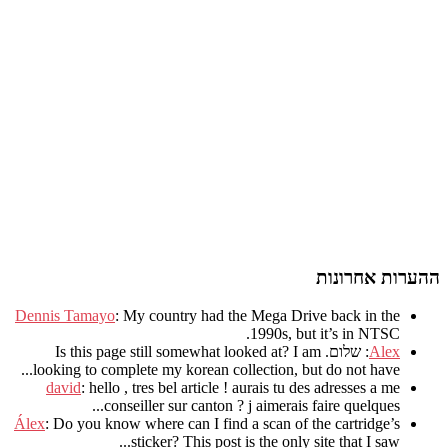
ההערות אחרונות
Dennis Tamayo
:
My country had the Mega Drive back in the
.
1990s
,
but it’s in NTSC
Alex
: שלום.
I am
?
Is this page still somewhat looked at
.
looking to complete my korean collection
,
but do not have..
david
:
hello
,
tres bel article
!
aurais tu des adresses a me
.
conseiller sur canton
?
j aimerais faire quelques..
Álex
: Do you know where can I find a scan of the cartridge’s
sticker? This post is the only site that I saw...