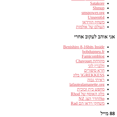
Satakore
Shmup
smspower.org
Unseen64
משחק הווידאו
העולם של אולמות
אני אוהב לעקוב אחרי
Benishiro 8-16bits Inside
bobdupneu.fr
Famicomblog
מקדחת Chavouet
וולברין לוני
חרא סיפורים
iGREKKESS' בלוג
ראיתי גבוה
lafautealamanette.org
מחפש בית זכוכית
בלוג האוסף של Rhod
Sp!חדר הצג NZ
משחקי וידאו הם Rad
88 מייל