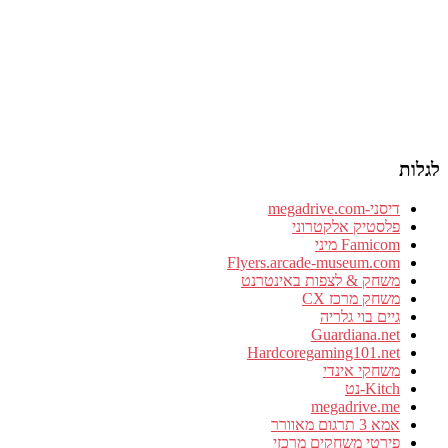
לגלות
דיסני-megadrive.com
פלסטיק אלקטרוני
Famicom מיני
Flyers.arcade-museum.com
משחק & לצפות באינטרנט
משחק מרכז CX
גיים בוי גלריה
Guardiana.net
Hardcoregaming101.net
משחקי אינדי
Kitch-נט
megadrive.me
אמא 3 תרגום מאוורר
פירטי משחקים מרכזי