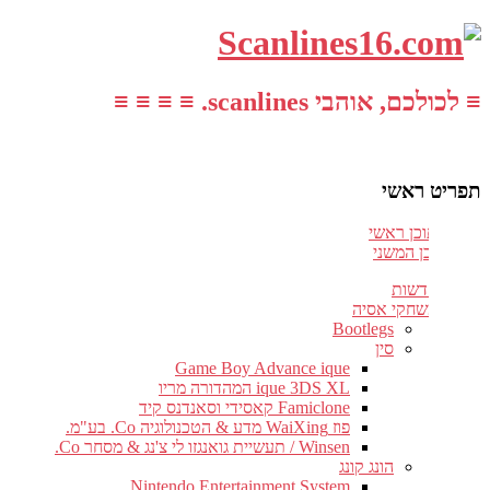
≡ לכולכם, אוהבי scanlines. ≡ ≡ ≡ ≡
תפריט ראשי
עבור לתוכן ראשי
דלג לתוכן המשני
חדשות
משחקי אסיה
Bootlegs
סין
Game Boy Advance ique
ique 3DS XL המהדורה מריו
Famiclone קאסידי וסאנדנס קיד
פוז WaiXing מדע & הטכנולוגיה Co. בע"מ.
Winsen / תעשיית גואנגזו לי צ'נג & מסחר Co.
הונג קונג
Nintendo Entertainment System