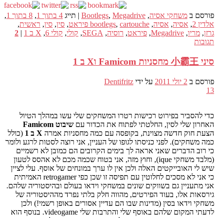
פורסם ב
משחקי אסיה
,
Megadrive
,
Bootlegs
|
תייג
4 בתוך 1
,
8 בתוך 1
,
אלדין 2
,
אסיה
,
אסיה
,
cartouche פיראט
,
bootlegs
,
סין
,
סין
,
ראשית
,
גרזן
,
מריו
,
Megadrive
,
פיראט
,
רוסיה
,
SEGA
,
קולי
,
קולי 6
,
X ב 1
|
2
תגובות
סיני 小霸王 מחסניות Famicom וX ב 1
פורסם ב
2 יולי 2011
על ידי
Dentifritz
13
כדי להסביר בפירוט רכישות רטרו המשחקים שלי עשו במהלך הטיול
האחרון שלי לסין, החלטתי לפתוח את הכדור עם
שיבוט Famicom
הצעת חוק חדשה מצוינת, בקופסה עם כמה מחסניות אמרה
X ב 1
(כולל
כמה משחקים). לפני כניסתו לגופו של העניין, אני רוצה לסטות לרגע ולומר
כי רוב הדברים שאני אראה לך בימים הקרובים הם כמובן לא רשמיים
(מלבד משחקי ique), וחוץ מזה, אני בטוח שכמה מכם לא אהסס לטעון
שיש לי האובייקטים האלה ולכן אין לו ערך במונחים של אוסף. עלי לציין
כי אני לא מסכים לחלוטין עם תפיסה זו שכן כפי retrogamer האמיתית
אני מתעניין גם בשווקים שונים במשחקי וידאו בעולם ובהיסטוריה שלהם.
גירסאות אלו, בעוד הפירטים, מהווה חלק בלתי נפרד מההיסטוריה של
משחקי וידאו בסין (מדינות שבו הם עדיין אסורים באופן רשמי!) ולכן
לדעתי המקום שלהם באוסף שלי והתרבות שלי videogame. בנוסף הוא