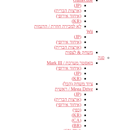
Gamecube
(JP)
(ארצות הברית)
(איחוד אירופי)
(KR)
לא למכירה חוזרת / הדגמות
Wii
(JP)
(איחוד אירופי)
(ארצות הברית)
משחק & לצפות
סגה
מאסטר מערכת / Mark III
(איחוד אירופי)
(JP)
(KR)
ציוד משחק (הכל)
Mega Drive / ראשית
(JP)
(ארצות הברית)
(איחוד אירופי)
(כפי)
(KR)
(CA)
(BR)