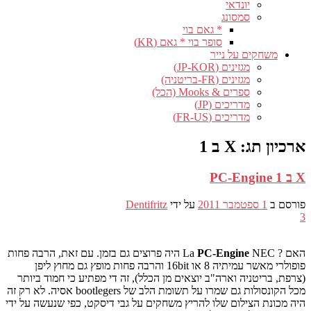
יונדאי
סמסונג
* גאם בוי
סופר בוי * גאם (KR)
משחקים על נייר
מגזינים (JP-KOR)
מגזינים (FR-בריטניה)
ספרים & Mooks (הכל)
מדריכים (JP)
מדריכים (FR-US)
ארכיון תג:
X ב 1
X ב 1 PC-Engine
פורסם ב
1 ספטמבר 2011
על ידי
Dentifritz
3
האם ?
PC-Engine
La
NEC היה פרוצים גם בזמן. עם זאת, הרבה פחות
פופולרי מאשר עמיתיה 8 או 16bit והרבה פחות מופץ גם מחוץ ליפן
(צרפת, בריטניה וארה"ב יוצאים מן הכלל), זה די מפתיע כי חמוד ביותר
מכל הקונסולות גם שמרו על תשומת הלב של bootlegers אסיה. לא רק זה
היה מכונת הצילום שלו להריץ משחקים על גבי דיסקט, כפי שנעשה על ידי