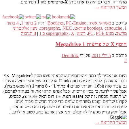
מתחריה, אבל גם היה לו את זכותו
X-כרטיסים בהו 1
הפירטים.
המשך הקריאה
→
פורסם ב
משחקי אסיה
,
PC-Engine
,
Bootlegs
|
תייג
2 בתוך 1
,
4 בתוך
1
,
cartouche פיראט
,
bootlegs
,
NEC
,
coregraphx
,
ניפון אלקטרוני
מחשב
,
מנוע-PC
PCE
,
,
רומא
,
X ב 1
,
supergraphx
|
3
תגובות
הוסף X של פריצות 1 Megadrive
פורסם ב
5 יולי 2011
על ידי
Dentifritz
2
היום אני אכיר לך כמה מהמחסניות שהבאתי עימו מסין לMegadrive. אני
כבר הראה לך לפני כמה ימים Famicom אבל יודע שמחסניות אלה זמינים
גם עבור סגה 16bit. חפרתי שניים
4 בתוך 1
ו -
8 בתוך 1
(זה ממש מצוין).
אבל עליך לדעת כי בסין (ורוסיה, אבל אנחנו תראו את זה בעתיד לפרסם),
יש תופעה נוספת : זה של
ROM-האק
. Le-רום האק consiste, לבסיס,
לקרוע שדונים וקובע משחקים שונים כדי ליצור חדשים מבית מנוע.
לעתים קרובות אנו מוצאים את עצמנו עם משחקים לא ממש נוראים,
אבל חלק עדיין מגיע לו להתבלט. אני אציג ארבע כאן, לטוב או לרע…
המשך הקריאה
→