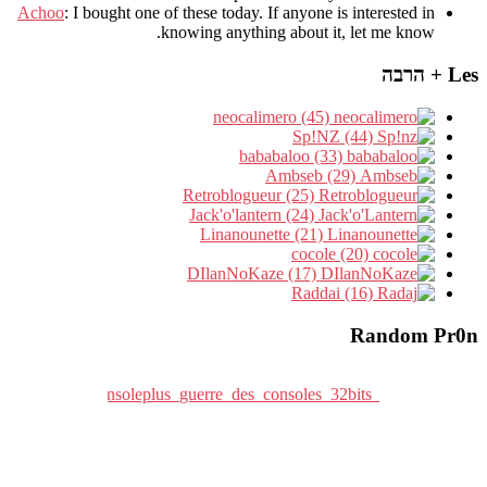
Achoo
: I bought one of these today. If anyone is interested in
knowing anything about it, let me know.
Les + הרבה
neocalimero (45)
Sp!NZ (44)
bababaloo (33)
Ambseb (29)
Retroblogueur (25)
Jack'o'lantern (24)
Linanounette (21)
cocole (20)
DIlanNoKaze (17)
Raddai (16)
Random Pr0n