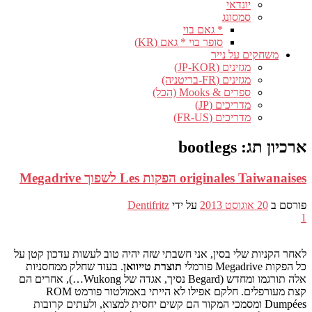
יונדאי
סמסונג
* גאם בוי
סופר בוי * גאם (KR)
משחקים על נייר
מגזינים (JP-KOR)
מגזינים (FR-בריטניה)
ספרים & Mooks (הכל)
מדריכים (JP)
מדריכים (FR-US)
ארכיון תג:
bootlegs
originales Taiwanaises הפקות Les לשפוך Megadrive
פורסם ב
20 אוגוסט 2013
על ידי
Dentifritz
1
לאחר הקניות שלי בסין, אני חשבתי שזה יהיה טוב לעשות עדכון קטן על
כל הפקות Megadrive פורמלי
תוצרת טייוואן
. בעוד שחלק ממחסניות
אלה תורגמו ומחדש (Begard נסיך, אגדה של Wukong…), אחרים הם
קצת מעורפלים. חלקם אפילו לא הייתי באמולטור פורמט ROM
Dumpées ומסמכי המקור הם קשים יחסית למצוא, ולעתים קרובות