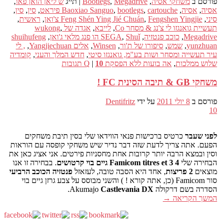
פורסם ב
משחקי אסיה
,
Megadrive
,
Bootlegs
|
תייג
ש ליאן הואן פאו
,
אסיה
,
אסיה
,
cartouche פיראט
,
bootlegs
,
Baoxiao Sanguo
,
סין
,
סין
,
סיני
,
Fengshen Yingjie צ'ואן
,
Feng Shén Ying Jié Chuán
,
ראשית
,
תעשיית גואנגזו לי צ'נג & מסחר Co
,
לייבא
,
אגדה של wukong
,
Megadrive
,
כוכב פנטזיה
,
Shuǐ הו פנג מלאי ג'ואן
,
SEGA
,
shuihufeng
yunzhuan
,
שמש
,
סיפורו של ת'ור
,
Winsen
,
אלים Yangjiechuan
,
, לי
עיר תעשייה ומסחר ושות בע"מ, גואנגזו סיטי
,
חדש המלך והעני
,
קומדיה
שלוש ממלכות
,
אה בועות ללא הפסקת Q
10
|
תגובות
משחקי GB & תיבה הסינית FC !
פורסם ב
8 יולי 2011
על ידי
Dentifritz
10
לפני שעבר
כרטיס ברכישות פנאי הווידאו שלי בסין תיבת משחקים
הפעם. אתה צריך לדעת שזה דבר נדיר שיש משחקי קופסה עם הוראות
וסין ובמצא הרבה יותר קרובות אחת מחסניות פירטים. אני אציג כאן את
הבחירה שלי
4 Famicom titres et 3 גיים בוי קרטושים
. בבחירה זו אנו
מוצאים
2 פריצות
, אחד היא הסבה טובה, לעזאזל
פנטזיה הכוכב הרביעי
סור Famicom (כן, אתה קורא ! ) והשני מבוסס על צבע גרזן גיים בוי
הסדרה בשם דרקולה Akumajo
Castlevania DX
.
המשך הקריאה
→