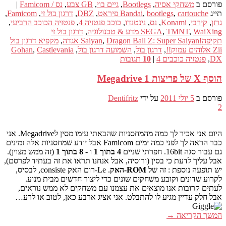
פורסם ב
משחקי אסיה
,
Bootlegs
,
גיים בוי
,
GB צבע
,
נס / Famicom
|
תייג
cartouche פיראט
,
bootlegs
,
Bandai
,
DBZ
,
דרגון בול זי
,
Famicom
,
גרזן
,
קירבי
,
Konami
,
נס
,
נינטנדו
,
כוכב פנטזיה 4
,
פנטזיה הכוכב הרביעי
,
WaiXing מדע & טכנולוגיה
,
TMNT
,
SEGA
,
דרגון בול זי
תקיפה!Saiyan
Dragon Ball Z: Super Saiyan אגדה
,
,
מקפיא דרגון בול
Zii אלוהים עמוק!!
,
דרגון בול
,
השמועה דרגון בול
,
Castlevania
,
Gohan
DX
,
פנטזיה כוכבים 4
|
10
תגובות
הוסף X של פריצות 1 Megadrive
פורסם ב
5 יולי 2011
על ידי
Dentifritz
2
היום אני אכיר לך כמה מהמחסניות שהבאתי עימו מסין לMegadrive. אני
כבר הראה לך לפני כמה ימים Famicom אבל יודע שמחסניות אלה זמינים
גם עבור סגה 16bit. חפרתי שניים
4 בתוך 1
ו -
8 בתוך 1
(זה ממש מצוין).
אבל עליך לדעת כי בסין (ורוסיה, אבל אנחנו תראו את זה בעתיד לפרסם),
יש תופעה נוספת : זה של
ROM-האק
. Le-רום האק consiste, לבסיס,
לקרוע שדונים וקובע משחקים שונים כדי ליצור חדשים מבית מנוע.
לעתים קרובות אנו מוצאים את עצמנו עם משחקים לא ממש נוראים,
אבל חלק עדיין מגיע לו להתבלט. אני אציג ארבע כאן, לטוב או לרע…
המשך הקריאה
→