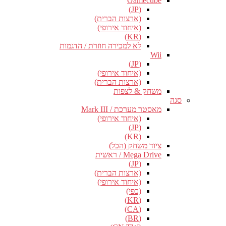
Gamecube
(JP)
(ארצות הברית)
(איחוד אירופי)
(KR)
לא למכירה חוזרת / הדגמות
Wii
(JP)
(איחוד אירופי)
(ארצות הברית)
משחק & לצפות
סגה
מאסטר מערכת / Mark III
(איחוד אירופי)
(JP)
(KR)
ציוד משחק (הכל)
Mega Drive / ראשית
(JP)
(ארצות הברית)
(איחוד אירופי)
(כפי)
(KR)
(CA)
(BR)