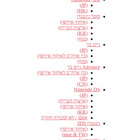
(JP)
(HK)
סופר נינטנדו
(איחוד אירופי)
(ארצות הברית)
(KR)
(מגף)
גיים בוי
(JP)
(בין ארה"ב לאיחוד אירופי)
(מגף)
Advance גיים בוי
(בין ארה"ב לאיחוד אירופי)
(JP)
(CN)
Nintendo DS
(JP)
(ארצות הברית)
(איחוד אירופי)
(KR)
אספן / לא למכירה חוזרת
נינטנדו 3DS
(איחוד אירופי)
(ique & TW)