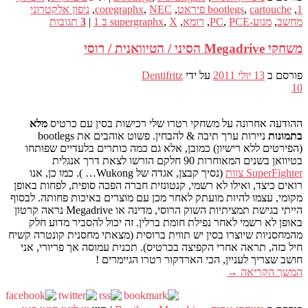
1
,
cartouche פיראט
,
bootlegs
,
NEC
,
coregraphx
,
ניפון אלקטרוני
מחשב
,
מנוע-PC
PCE
,
,
רומא
,
X ב 1
,
supergraphx
|
3
תגובות
משחקי Megadrive הסיני / הטיוואנית / רוסי
פורסם ב
13 יולי 2011
על ידי
Dentifritz
10
ההודעה אחרונה על משחקי רטרו שלי רכישות בסין עם כרטיס
מלא
בתמונות
ניירות ערך תיבה & להבחין. פשוט אוהבים את bootlegs
(הפירטים ללא רישיון) כמובן, אלא גם כמה כותרים בלעדיים שפותחו
בטיוואן בשנים המאוחרות 90 חלקם הורשו לצאת דרך אנגלית
SuperFighter צוות
(נסיך קבצן, אגדה של Wukong… ). כמו כן, אנו
רואים כיצד, ואילו לא רשמי, קנטונזית חברה הפכה סופית, לפחות באופן
מקומי, עצמו להיות מועתק לאחר מכן עם מוצרים באיכות פחותה. לבסוף
הייתי בגישת תמציתיות השוק הרוסי, מדינה או Megadrive נראה קרטון
באופן לא רשמי לאחר נפילת חומת ברלין. זה יכול להסביר מדוע חלק
מהמחסניות שיוצרו בסין יש תווית ברוסית (מצאתי מחסנית קונטרה קשיח
חיל כזה, תראה אחרי הקפיצה בכרטיס). תכנית עמוסה אך פריורי, אני
חושב שצריך לעניין, הכי הארדקור רטרו הגיימרים !
המשך הקריאה
→