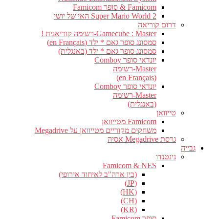
Famicom & סופר Famicom
Super Mario World 2 האי של יושי
דרום קוריאה
Gamecube : Master-רשימה קוריאנית !
סמסונג סופר גאם * ילד (en Français)
סמסונג סופר גאם * ילד (באנגלית)
יונדאי סופר Comboy
Master-רשימה
(en Français)
יונדאי סופר Comboy
Master-רשימה
(באנגלית)
טייוואן
Famicom מטייוואן
משחקים מקוריים מטייוואן על Megadrive
גרסת Megadrive אסיה
גבייה
נינטנדו
Famicom & NES
(בין ארה"ב לאיחוד אירופי)
(JP)
(HK)
(CH)
(KR)
סופר Famicom