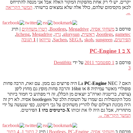
יקרים. יש לי רק אחת מהפקות המקור האלה אבל אני מנסה להתייחס
לכאן מקסימום שלהם, כולל אלה שלא נמצאים ברשותי.
המשך הקריאה
→
פורסם ב
משחקי אסיה
,
Megadrive
,
Bootlegs
,
רטרו משחקים
|
תייג
gametec
,
bootlegs
,
ראשית
,
glorysun
,
גרזן
,
Megadrive
,
licheng
,
הפירטים
,
sungreen
,
skob
,
SEGA
,
Sachen
,
טייוואן
|
1
תגובה
X ב 1 PC-Engine
פורסם ב
1 ספטמבר 2011
על ידי
Dentifritz
3
האם ?
PC-Engine
La
NEC היה פרוצים גם בזמן. עם זאת, הרבה פחות
פופולרי מאשר עמיתיה 8 או 16bit והרבה פחות מופץ גם מחוץ ליפן
(צרפת, בריטניה וארה"ב יוצאים מן הכלל), זה די מפתיע כי חמוד ביותר
מכל הקונסולות גם שמרו על תשומת הלב של bootlegers אסיה. לא רק זה
היה מכונת הצילום שלו להריץ משחקים על גבי דיסקט, כפי שנעשה על ידי
מתחריה, אבל גם היה לו את זכותו
X-כרטיסים בהו 1
הפירטים.
המשך הקריאה
→
פורסם ב
משחקי אסיה
,
PC-Engine
,
Bootlegs
|
תייג
2 בתוך 1
,
4 בתוך