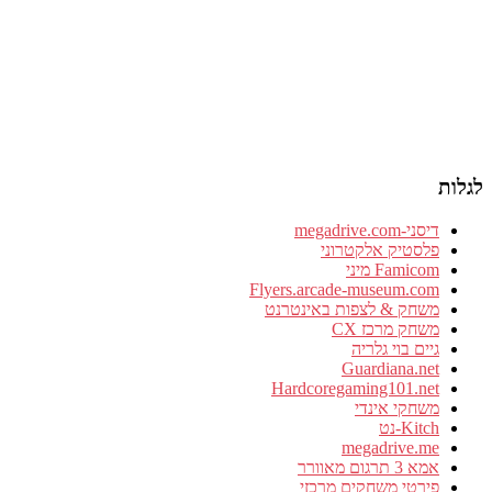
לגלות
דיסני-megadrive.com
פלסטיק אלקטרוני
Famicom מיני
Flyers.arcade-museum.com
משחק & לצפות באינטרנט
משחק מרכז CX
גיים בוי גלריה
Guardiana.net
Hardcoregaming101.net
משחקי אינדי
Kitch-נט
megadrive.me
אמא 3 תרגום מאוורר
פירטי משחקים מרכזי