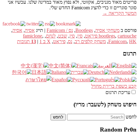
פריטים מאוד מגניבים, אקזוטי, ולא נפוץ מאוד במדינה שלנו. עכשיו אני
סוגר סוגריים זו כדי להציג Famicom החדש שלי.
המשך הקריאה
→
פורסם ב
משחקי אסיה
,
Bootlegs
,
נס / Famicom
|
תייג
אסיה
,
אסיה
,
cartouche פיראט
,
bootlegs
,
סין
,
סין
,
שבט
,
לנחם
,
,
famiclone
HK
,
Famicom
,
משחק קלפים רב
,
נס
,
פיראט
,
X ב 1
|
13
תגובות
תרגום
קבע כשפת ברירת מחדל
עריכת תרגום
חיפוש משחק (לשעבר: מריו)
לחפש
Random Pr0n