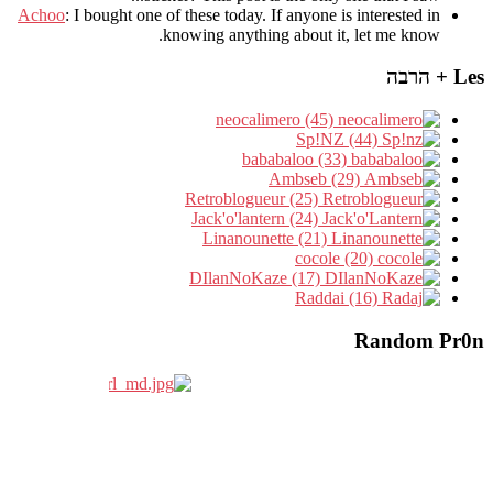
Achoo
: I bought one of these today. If anyone is interested in
knowing anything about it, let me know.
Les + הרבה
neocalimero (45)
Sp!NZ (44)
bababaloo (33)
Ambseb (29)
Retroblogueur (25)
Jack'o'lantern (24)
Linanounette (21)
cocole (20)
DIlanNoKaze (17)
Raddai (16)
Random Pr0n