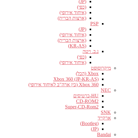
(JP)
(כפי)
(איחוד אירופי)
(ארצות הברית)
PSP
(JP)
(איחוד אירופי)
(ארצות הברית)
(KR-AS)
נ.ב. ויטה
(כפי)
(איחוד אירופי)
מיקרוסופט
Xbox (הכל)
Xbox 360 (JP-KR-AS)
Xbox 360 (בין ארה"ב לאיחוד אירופי)
NEC
HU-כרטיסים
CD-ROM2
Super-CD-Rom2
SNK
ארקייד
(Bootleg)
(JP)
Bandai