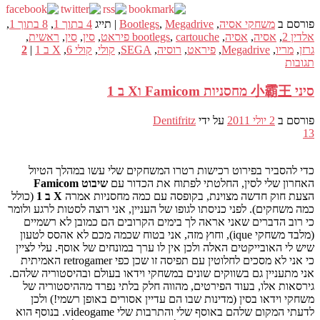
פורסם ב
משחקי אסיה
,
Megadrive
,
Bootlegs
|
תייג
4 בתוך 1
,
8 בתוך 1
,
אלדין 2
,
אסיה
,
אסיה
,
cartouche פיראט
,
bootlegs
,
סין
,
סין
,
ראשית
,
גרזן
,
מריו
,
Megadrive
,
פיראט
,
רוסיה
,
SEGA
,
קולי
,
קולי 6
,
X ב 1
|
2
תגובות
סיני 小霸王 מחסניות Famicom וX ב 1
פורסם ב
2 יולי 2011
על ידי
Dentifritz
13
כדי להסביר בפירוט רכישות רטרו המשחקים שלי עשו במהלך הטיול
האחרון שלי לסין, החלטתי לפתוח את הכדור עם
שיבוט Famicom
הצעת חוק חדשה מצוינת, בקופסה עם כמה מחסניות אמרה
X ב 1
(כולל
כמה משחקים). לפני כניסתו לגופו של העניין, אני רוצה לסטות לרגע ולומר
כי רוב הדברים שאני אראה לך בימים הקרובים הם כמובן לא רשמיים
(מלבד משחקי ique), וחוץ מזה, אני בטוח שכמה מכם לא אהסס לטעון
שיש לי האובייקטים האלה ולכן אין לו ערך במונחים של אוסף. עלי לציין
כי אני לא מסכים לחלוטין עם תפיסה זו שכן כפי retrogamer האמיתית
אני מתעניין גם בשווקים שונים במשחקי וידאו בעולם ובהיסטוריה שלהם.
גירסאות אלו, בעוד הפירטים, מהווה חלק בלתי נפרד מההיסטוריה של
משחקי וידאו בסין (מדינות שבו הם עדיין אסורים באופן רשמי!) ולכן
לדעתי המקום שלהם באוסף שלי והתרבות שלי videogame. בנוסף הוא