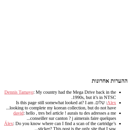
ההערות אחרונות
Dennis Tamayo
:
My country had the Mega Drive back in the
.
1990s
,
but it’s in NTSC
Alex
: שלום.
I am
?
Is this page still somewhat looked at
.
looking to complete my korean collection
,
but do not have..
david
:
hello
,
tres bel article
!
aurais tu des adresses a me
.
conseiller sur canton
?
j aimerais faire quelques..
Álex
: Do you know where can I find a scan of the cartridge’s
sticker? This post is the only site that I saw...