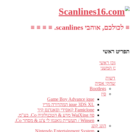
≡ לכולכם, אוהבי scanlines. ≡ ≡ ≡ ≡
תפריט ראשי
עבור לתוכן ראשי
דלג לתוכן המשני
חדשות
משחקי אסיה
Bootlegs
סין
Game Boy Advance ique
ique 3DS XL המהדורה מריו
Famiclone קאסידי וסאנדנס קיד
פוז WaiXing מדע & הטכנולוגיה Co. בע"מ.
Winsen / תעשיית גואנגזו לי צ'נג & מסחר Co.
הונג קונג
Nintendo Entertainment System