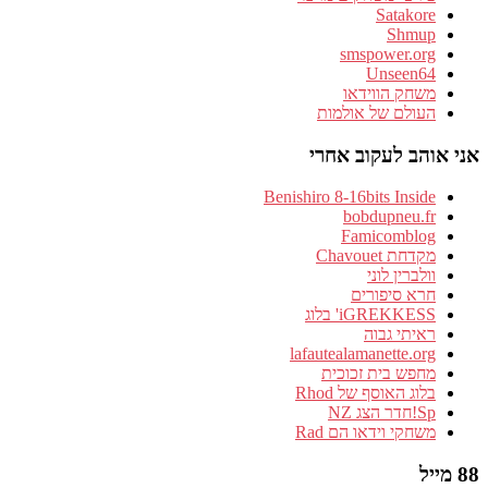
Satakore
Shmup
smspower.org
Unseen64
משחק הווידאו
העולם של אולמות
אני אוהב לעקוב אחרי
Benishiro 8-16bits Inside
bobdupneu.fr
Famicomblog
מקדחת Chavouet
וולברין לוני
חרא סיפורים
iGREKKESS' בלוג
ראיתי גבוה
lafautealamanette.org
מחפש בית זכוכית
בלוג האוסף של Rhod
Sp!חדר הצג NZ
משחקי וידאו הם Rad
88 מייל