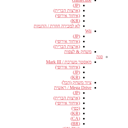
Gamecube
(JP)
(ארצות הברית)
(איחוד אירופי)
(KR)
לא למכירה חוזרת / הדגמות
Wii
(JP)
(איחוד אירופי)
(ארצות הברית)
משחק & לצפות
סגה
מאסטר מערכת / Mark III
(איחוד אירופי)
(JP)
(KR)
ציוד משחק (הכל)
Mega Drive / ראשית
(JP)
(ארצות הברית)
(איחוד אירופי)
(כפי)
(KR)
(CA)
(BR)