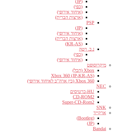
(JP)
(כפי)
(איחוד אירופי)
(ארצות הברית)
PSP
(JP)
(איחוד אירופי)
(ארצות הברית)
(KR-AS)
נ.ב. ויטה
(כפי)
(איחוד אירופי)
מיקרוסופט
Xbox (הכל)
Xbox 360 (JP-KR-AS)
Xbox 360 (בין ארה"ב לאיחוד אירופי)
NEC
HU-כרטיסים
CD-ROM2
Super-CD-Rom2
SNK
ארקייד
(Bootleg)
(JP)
Bandai