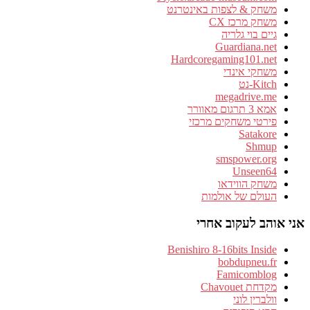
משחק & לצפות באינטרנט
משחק מרכז CX
גיים בוי גלריה
Guardiana.net
Hardcoregaming101.net
משחקי אינדי
Kitch-נט
megadrive.me
אמא 3 תרגום מאוורר
פירטי משחקים מרכזי
Satakore
Shmup
smspower.org
Unseen64
משחק הווידאו
העולם של אולמות
אני אוהב לעקוב אחרי
Benishiro 8-16bits Inside
bobdupneu.fr
Famicomblog
מקדחת Chavouet
וולברין לוני