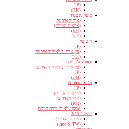
(JP)
(HK)
סופר נינטנדו
(איחוד אירופי)
(ארצות הברית)
(KR)
(מגף)
גיים בוי
(JP)
(בין ארה"ב לאיחוד אירופי)
(מגף)
Advance גיים בוי
(בין ארה"ב לאיחוד אירופי)
(JP)
(CN)
Nintendo DS
(JP)
(ארצות הברית)
(איחוד אירופי)
(KR)
אספן / לא למכירה חוזרת
נינטנדו 3DS
(איחוד אירופי)
(ique & TW)