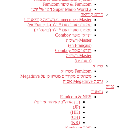
Famicom & סופר Famicom
Super Mario World 2 האי של יושי
דרום קוריאה
Gamecube : Master-רשימה קוריאנית !
סמסונג סופר גאם * ילד (en Français)
סמסונג סופר גאם * ילד (באנגלית)
יונדאי סופר Comboy
Master-רשימה
(en Français)
יונדאי סופר Comboy
Master-רשימה
(באנגלית)
טייוואן
Famicom מטייוואן
משחקים מקוריים מטייוואן על Megadrive
גרסת Megadrive אסיה
גבייה
נינטנדו
Famicom & NES
(בין ארה"ב לאיחוד אירופי)
(JP)
(HK)
(CH)
(KR)
סופר Famicom