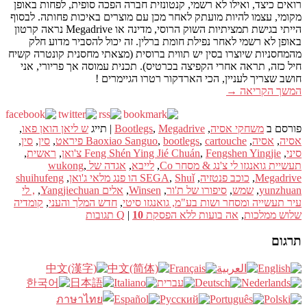
רואים כיצד, ואילו לא רשמי, קנטונזית חברה הפכה סופית, לפחות באופן
מקומי, עצמו להיות מועתק לאחר מכן עם מוצרים באיכות פחותה. לבסוף
הייתי בגישת תמציתיות השוק הרוסי, מדינה או Megadrive נראה קרטון
באופן לא רשמי לאחר נפילת חומת ברלין. זה יכול להסביר מדוע חלק
מהמחסניות שיוצרו בסין יש תווית ברוסית (מצאתי מחסנית קונטרה קשיח
חיל כזה, תראה אחרי הקפיצה בכרטיס). תכנית עמוסה אך פריורי, אני
חושב שצריך לעניין, הכי הארדקור רטרו הגיימרים !
המשך הקריאה
→
פורסם ב
משחקי אסיה
,
Megadrive
,
Bootlegs
|
תייג
ש ליאן הואן פאו
,
אסיה
,
אסיה
,
cartouche פיראט
,
bootlegs
,
Baoxiao Sanguo
,
סין
,
סין
,
סיני
,
Fengshen Yingjie צ'ואן
,
Feng Shén Ying Jié Chuán
,
ראשית
,
תעשיית גואנגזו לי צ'נג & מסחר Co
,
לייבא
,
אגדה של wukong
,
Megadrive
,
כוכב פנטזיה
,
Shuǐ הו פנג מלאי ג'ואן
,
SEGA
,
shuihufeng
yunzhuan
,
שמש
,
סיפורו של ת'ור
,
Winsen
,
אלים Yangjiechuan
,
, לי
עיר תעשייה ומסחר ושות בע"מ, גואנגזו סיטי
,
חדש המלך והעני
,
קומדיה
שלוש ממלכות
,
אה בועות ללא הפסקת Q
10
|
תגובות
תרגום