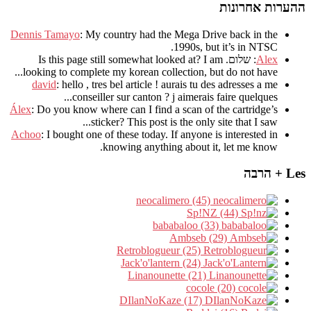
ההערות אחרונות
Dennis Tamayo
:
My country had the Mega Drive back in the
.
1990s
,
but it’s in NTSC
Alex
: שלום.
I am
?
Is this page still somewhat looked at
.
looking to complete my korean collection
,
but do not have..
david
:
hello
,
tres bel article
!
aurais tu des adresses a me
.
conseiller sur canton
?
j aimerais faire quelques..
Álex
: Do you know where can I find a scan of the cartridge’s
sticker? This post is the only site that I saw...
Achoo
: I bought one of these today. If anyone is interested in
knowing anything about it, let me know.
Les + הרבה
neocalimero (45)
Sp!NZ (44)
bababaloo (33)
Ambseb (29)
Retroblogueur (25)
Jack'o'lantern (24)
Linanounette (21)
cocole (20)
DIlanNoKaze (17)