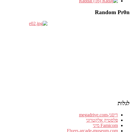
Raddai (16)
Random Pr0n
לגלות
דיסני-megadrive.com
פלסטיק אלקטרוני
Famicom מיני
Flyers.arcade-museum.com