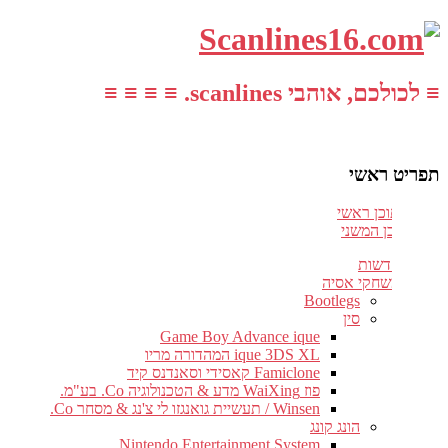
≡ לכולכם, אוהבי scanlines. ≡ ≡ ≡ ≡
תפריט ראשי
עבור לתוכן ראשי
דלג לתוכן המשני
חדשות
משחקי אסיה
Bootlegs
סין
Game Boy Advance ique
ique 3DS XL המהדורה מריו
Famiclone קאסידי וסאנדנס קיד
פוז WaiXing מדע & הטכנולוגיה Co. בע"מ.
Winsen / תעשיית גואנגזו לי צ'נג & מסחר Co.
הונג קונג
Nintendo Entertainment System