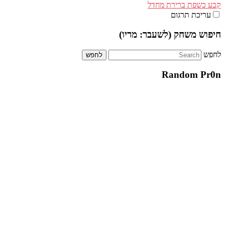
קבע כשפת ברירת מחדל
עריכת תרגום
חיפוש משחק (לשעבר: מריו)
לחפש
Random Pr0n