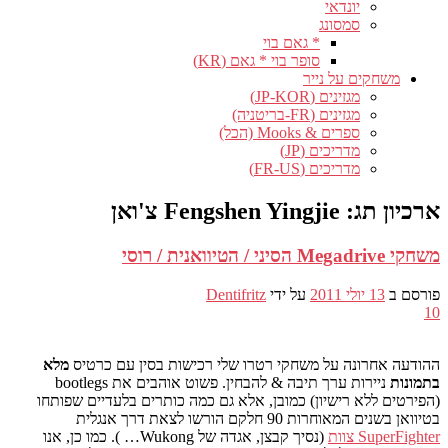
יונדאי
סמסונג
* גאם בוי
סופר בוי * גאם (KR)
משחקים על נייר
מגזינים (JP-KOR)
מגזינים (FR-בריטניה)
ספרים & Mooks (הכל)
מדריכים (JP)
מדריכים (FR-US)
ארכיון תג:
Fengshen Yingjie צ'ואן
משחקי Megadrive הסיני / הטיוואנית / רוסי
פורסם ב
13 יולי 2011
על ידי
Dentifritz
10
ההודעה אחרונה על משחקי רטרו שלי רכישות בסין עם כרטיס
מלא
בתמונות
ניירות ערך תיבה & להבחין. פשוט אוהבים את bootlegs
(הפירטים ללא רישיון) כמובן, אלא גם כמה כותרים בלעדיים שפותחו
בטיוואן בשנים המאוחרות 90 חלקם הורשו לצאת דרך אנגלית
SuperFighter צוות
(נסיך קבצן, אגדה של Wukong… ). כמו כן, אנו