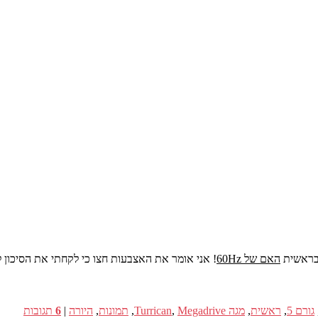
בראשית
האם של 60Hz
! אני אומר את האצבעות חצו כי לקחתי את הסיכון 
גורם 5
,
ראשית
,
מגה Turrican
Megadrive
,
,
תמונות
,
היורה
|
6
תגובות