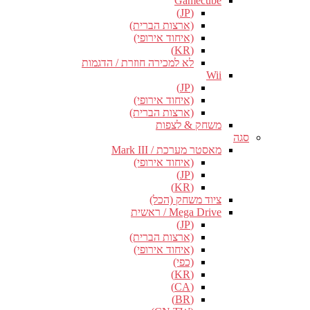
Gamecube
(JP)
(ארצות הברית)
(איחוד אירופי)
(KR)
לא למכירה חוזרת / הדגמות
Wii
(JP)
(איחוד אירופי)
(ארצות הברית)
משחק & לצפות
סגה
מאסטר מערכת / Mark III
(איחוד אירופי)
(JP)
(KR)
ציוד משחק (הכל)
Mega Drive / ראשית
(JP)
(ארצות הברית)
(איחוד אירופי)
(כפי)
(KR)
(CA)
(BR)