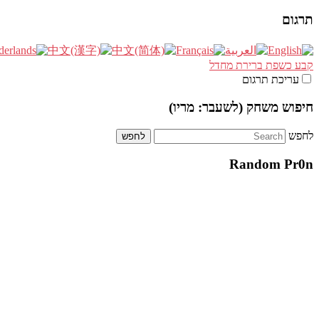
תרגום
קבע כשפת ברירת מחדל
עריכת תרגום
חיפוש משחק (לשעבר: מריו)
לחפש
Random Pr0n