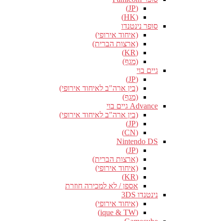
(JP)
(HK)
סופר נינטנדו
(איחוד אירופי)
(ארצות הברית)
(KR)
(מגף)
גיים בוי
(JP)
(בין ארה"ב לאיחוד אירופי)
(מגף)
Advance גיים בוי
(בין ארה"ב לאיחוד אירופי)
(JP)
(CN)
Nintendo DS
(JP)
(ארצות הברית)
(איחוד אירופי)
(KR)
אספן / לא למכירה חוזרת
נינטנדו 3DS
(איחוד אירופי)
(ique & TW)