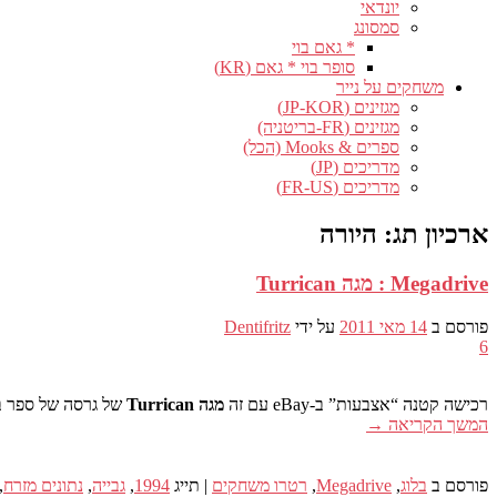
יונדאי
סמסונג
* גאם בוי
סופר בוי * גאם (KR)
משחקים על נייר
מגזינים (JP-KOR)
מגזינים (FR-בריטניה)
ספרים & Mooks (הכל)
מדריכים (JP)
מדריכים (FR-US)
ארכיון תג:
היורה
Megadrive : מגה Turrican
פורסם ב
14 מאי 2011
על ידי
Dentifritz
6
רכישה קטנה “אצבעות” ב-eBay עם זה
מגה Turrican
של גרסה של ספר 
המשך הקריאה
→
פורסם ב
בלוג
,
Megadrive
,
רטרו משחקים
|
תייג
1994
,
גבייה
,
נתונים מזרח
,