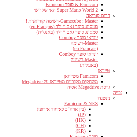
Famicom & סופר Famicom
Super Mario World 2 האי של יושי
דרום קוריאה
Gamecube : Master-רשימה קוריאנית !
סמסונג סופר גאם * ילד (en Français)
סמסונג סופר גאם * ילד (באנגלית)
יונדאי סופר Comboy
Master-רשימה
(en Français)
יונדאי סופר Comboy
Master-רשימה
(באנגלית)
טייוואן
Famicom מטייוואן
משחקים מקוריים מטייוואן על Megadrive
גרסת Megadrive אסיה
גבייה
נינטנדו
Famicom & NES
(בין ארה"ב לאיחוד אירופי)
(JP)
(HK)
(CH)
(KR)
סופר Famicom