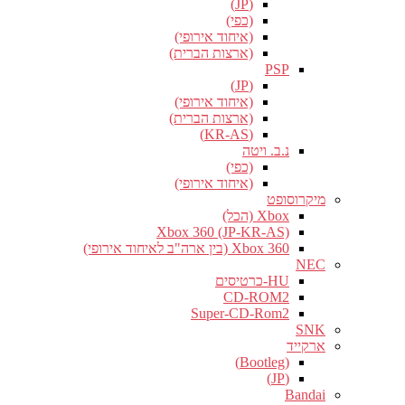
(JP)
(כפי)
(איחוד אירופי)
(ארצות הברית)
PSP
(JP)
(איחוד אירופי)
(ארצות הברית)
(KR-AS)
נ.ב. ויטה
(כפי)
(איחוד אירופי)
מיקרוסופט
Xbox (הכל)
Xbox 360 (JP-KR-AS)
Xbox 360 (בין ארה"ב לאיחוד אירופי)
NEC
HU-כרטיסים
CD-ROM2
Super-CD-Rom2
SNK
ארקייד
(Bootleg)
(JP)
Bandai