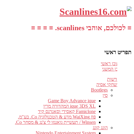
≡ לכולכם, אוהבי scanlines. ≡ ≡ ≡ ≡
תפריט ראשי
עבור לתוכן ראשי
דלג לתוכן המשני
חדשות
משחקי אסיה
Bootlegs
סין
Game Boy Advance ique
ique 3DS XL המהדורה מריו
Famiclone קאסידי וסאנדנס קיד
פוז WaiXing מדע & הטכנולוגיה Co. בע"מ.
Winsen / תעשיית גואנגזו לי צ'נג & מסחר Co.
הונג קונג
Nintendo Entertainment System