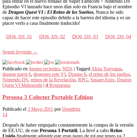
para entrar en el nuevo remake de Super Famicom > Nintendo DS
Episodio VI lanzado hace unos días solo en Francia bajo el nombre
de
Dragon Quest VI : El Reino de los Sueños.
Nunca he sido
capaz de hacer este episodio debido a la barrera del idioma y es un
placer verlo a casa finalmente traducido!
DQ6_DS_01
DQ6_DS_02
DQ6_DS_03
DQ6_DS_04
Seguir leyendo
→
Publicado en
Juegos recientes
,
NDS
|
Tagged
Akira Toriyama
,
dragon quest 6
,
dragones este VI
,
Draque 6
,
el reino de los sueños
,
Nintendo DS
,
reinos de la Revelación
,
RPG
,
Square-Enix
,
Dragon
Quest VI Maboroshi
|
4
Respuestas
Persona 3 Colector Portable Edition
Publicado el
3 Mayo 2011
por
Dentifritz
14
Después de haber empujado constantemente la compra de la versión
de EE.UU. de este
Persona 3 Portátil
, La llevé a cabo
Reino
Unido
finalmente adquirir este gran juego de rol que tengo ya 2