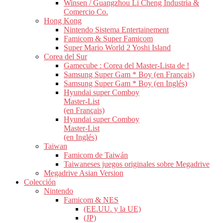
Winsen / Guangzhou Li Cheng Industria &
Comercio Co.
Hong Kong
Nintendo Sistema Entertainement
Famicom & Super Famicom
Super Mario World 2 Yoshi Island
Corea del Sur
Gamecube : Corea del Master-Lista de !
Samsung Super Gam * Boy (en Français)
Samsung Super Gam * Boy (en Inglés)
Hyundai super Comboy
Master-List
(en Français)
Hyundai super Comboy
Master-List
(en Inglés)
Taiwan
Famicom de Taiwán
Taiwaneses juegos originales sobre Megadrive
Megadrive Asian Version
Colección
Nintendo
Famicom & NES
(EE.UU. y la UE)
(JP)