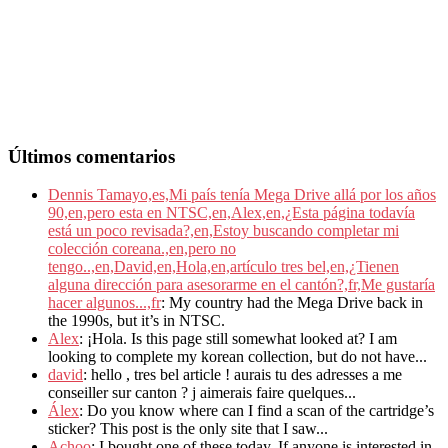
Últimos comentarios
Dennis Tamayo,es,Mi país tenía Mega Drive allá por los años
90,en,pero esta en NTSC,en,Alex,en,¿Esta página todavía
está un poco revisada?,en,Estoy buscando completar mi
colección coreana.,en,pero no
tengo..,en,David,en,Hola,en,artículo tres bel,en,¿Tienen
alguna dirección para asesorarme en el cantón?,fr,Me gustaría
hacer algunos...,fr
: My country had the Mega Drive back in
the 1990s, but it’s in NTSC.
Alex
: ¡Hola. Is this page still somewhat looked at? I am
looking to complete my korean collection, but do not have...
david
: hello , tres bel article ! aurais tu des adresses a me
conseiller sur canton ? j aimerais faire quelques...
Álex
: Do you know where can I find a scan of the cartridge’s
sticker? This post is the only site that I saw...
Achoo
: I bought one of these today. If anyone is interested in