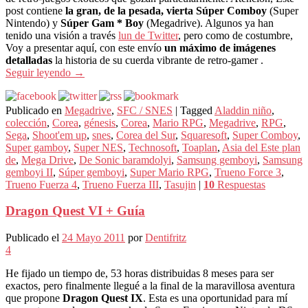
post contiene
la gran, de la pesada, vierta Súper Comboy
(Super
Nintendo) y
Súper Gam * Boy
(Megadrive). Algunos ya han
tenido una visión a través
lun de Twitter
, pero como de costumbre,
Voy a presentar aquí, con este envío
un máximo de imágenes
detalladas
la historia de su cuerda vibrante de retro-gamer .
Seguir leyendo
→
Publicado en
Megadrive
,
SFC / SNES
|
Tagged
Aladdin niño
,
colección
,
Corea
,
génesis
,
Corea
,
Mario RPG
,
Megadrive
,
RPG
,
Sega
,
Shoot'em up
,
snes
,
Corea del Sur
,
Squaresoft
,
Super Comboy
,
Super gamboy
,
Super NES
,
Technosoft
,
Toaplan
,
Asia del Este plan
de
,
Mega Drive
,
De Sonic baramdolyi
,
Samsung gemboyi
,
Samsung
gemboyi II
,
Súper gemboyi
,
Super Mario RPG
,
Trueno Force 3
,
Trueno Fuerza 4
,
Trueno Fuerza III
,
Tasujin
|
10
Respuestas
Dragon Quest VI + Guía
Publicado el
24 Mayo 2011
por
Dentifritz
4
He fijado un tiempo de, 53 horas distribuidas 8 meses para ser
exactos, pero finalmente llegué a la final de la maravillosa aventura
que propone
Dragon Quest IX
. Esta es una oportunidad para mí