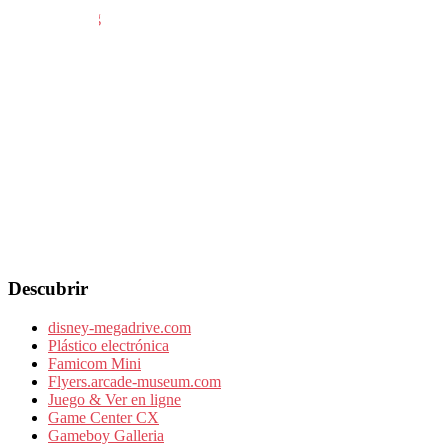
Descubrir
disney-megadrive.com
Plástico electrónica
Famicom Mini
Flyers.arcade-museum.com
Juego & Ver en ligne
Game Center CX
Gameboy Galleria