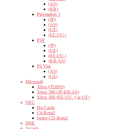
(AS)
(KR)
Playstation 3
(JP)
(AS)
(UE)
(EE.UU.)
PSP
(JP)
(UE)
(EE.UU.)
(KR-AS)
PS Vita
(AS)
(UE)
Microsoft
Xbox (TODO)
Xbox 360 (JP-KR-AS)
Xbox 360 (EE.UU. y la UE)
NEC
Hu-Cards
Cd-Rom2
Super CD-Rom2
SNK
Arcada