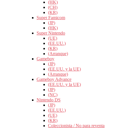
(HK)
(CH)
(KR)
Super Famicom
(JP)
(HK)
Super Nintendo
(UE)
(EE.UU.)
(KR)
(Arranque)
Gameboy
(JP)
(EE.UU. y la UE)
(Arranque)
Gameboy Advance
(EE.UU. y la UE)
(JP)
(NC)
Nintendo DS
(JP)
(EE.UU.)
(UE)
(KR)
Coleccionista / No para reventa