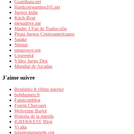
Guardiana.net
Hardcoregaming101.net
Juegos Indie
Kitch-Bent
megadrive.me
Madre 3 Fan de Traducción
Pirata Juegos Centroamericanos
Satake
Shmup
smspower.org
Unseen64
Vídeo Juego Den
Mundial de Arcadas
J'aime suivre
Benishiro 8-16bits interior
bobdupneu.fr
Famicomblog
Forent Chavouet
Wolverine Barjot
Historia de la mierda
iGREKKESS' Blog
Vi alta
lafautealamanette.org