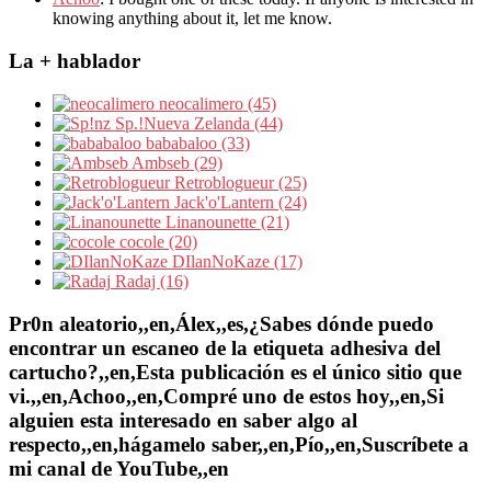
knowing anything about it, let me know.
La + hablador
neocalimero (45)
Sp.!Nueva Zelanda (44)
bababaloo (33)
Ambseb (29)
Retroblogueur (25)
Jack'o'Lantern (24)
Linanounette (21)
cocole (20)
DIlanNoKaze (17)
Radaj (16)
Pr0n aleatorio,,en,Álex,,es,¿Sabes dónde puedo
encontrar un escaneo de la etiqueta adhesiva del
cartucho?,,en,Esta publicación es el único sitio que
vi.,,en,Achoo,,en,Compré uno de estos hoy,,en,Si
alguien esta interesado en saber algo al
respecto,,en,hágamelo saber,,en,Pío,,en,Suscríbete a
mi canal de YouTube,,en