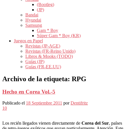
(Bootleg)
(JP)
Bandai
Hyundai
Samsung
Gam * Boy
Súper Gam * Boy (KR)
Juegos en Papel
Revistas (JP-AGE)
Revistas (FR-Reino Unido)
Libros & Mooks (TODO)
Guías (JP)
Guías (FR-EE.UU)
Archivo de la etiqueta:
RPG
Hecho en Corea Vol.-5
Publicado el
18 Septiembre 2011
por
Dentifritz
10
Los recién llegados vienen directamente de
Corea del Sur
, países
de retro-juegos exóticos que gozan particularmente. Atención, Este