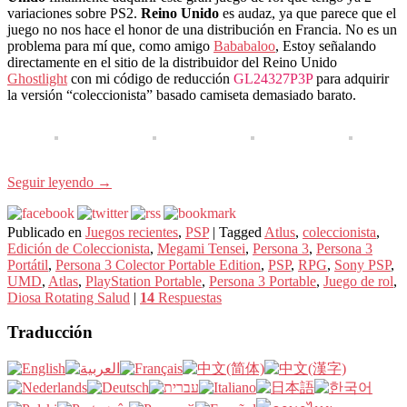
variaciones sobre PS2.
Reino Unido
es audaz, ya que parece que el
juego no nos hace el honor de una distribución en Francia. No es un
problema para mí que, como amigo
Bababaloo
, Estoy señalando
directamente en el sitio de la distribuidor del Reino Unido
Ghostlight
con mi código de reducción
GL24327P3P
para adquirir
la versión “coleccionista” basado camiseta demasiado barato.
Seguir leyendo
→
Publicado en
Juegos recientes
,
PSP
|
Tagged
Atlus
,
coleccionista
,
Edición de Coleccionista
,
Megami Tensei
,
Persona 3
,
Persona 3
Portátil
,
Persona 3 Colector Portable Edition
,
PSP
,
RPG
,
Sony PSP
,
UMD
,
Atlas
,
PlayStation Portable
,
Persona 3 Portable
,
Juego de rol
,
Diosa Rotating Salud
|
14
Respuestas
Traducción