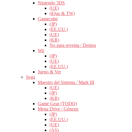
Nintendo 3DS
(UE)
(iQue & TW)
Gamecube
(JP)
(EE.UU.)
(UE)
(KR)
No para reventa / Demos
Wii
(JP)
(UE)
(EE.UU.)
Juego & Ver
Sega
Maestro del Sistema / Mark III
(UE)
(JP)
(KR)
Game Gear (TODO)
Mega Drive / Génesis
(JP)
(EE.UU.)
(UE)
(AS)