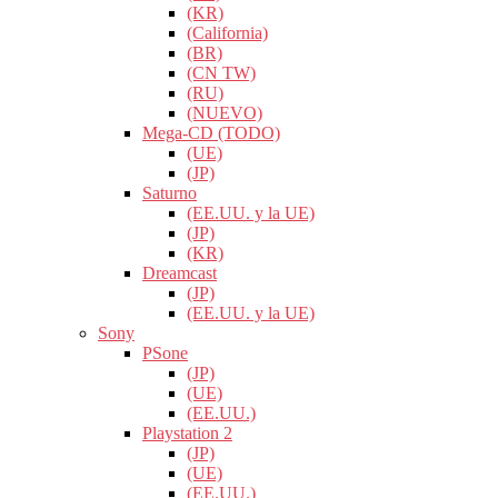
(KR)
(California)
(BR)
(CN TW)
(RU)
(NUEVO)
Mega-CD (TODO)
(UE)
(JP)
Saturno
(EE.UU. y la UE)
(JP)
(KR)
Dreamcast
(JP)
(EE.UU. y la UE)
Sony
PSone
(JP)
(UE)
(EE.UU.)
Playstation 2
(JP)
(UE)
(EE.UU.)