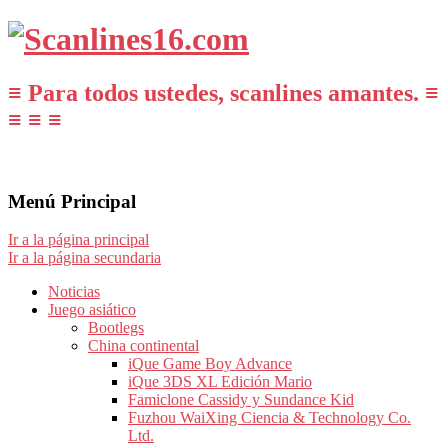
≡ Para todos ustedes, scanlines amantes. ≡
≡ ≡ ≡
Menú Principal
Ir a la página principal
Ir a la página secundaria
Noticias
Juego asiático
Bootlegs
China continental
iQue Game Boy Advance
iQue 3DS XL Edición Mario
Famiclone Cassidy y Sundance Kid
Fuzhou WaiXing Ciencia & Technology Co.
Ltd.