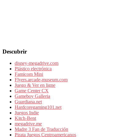
Descubrir
disney-megadrive.com
Plástico electrónica
Famicom Mini
Flyers.arcade-museum.com
Juego & Ver en ligne
Game Center CX
Gameboy Galleria
Guardiana.net
Hardcoregaming101.net
Juegos Indie
Kitch-Bent
megadrive.me
Madre 3 Fan de Traducción
Pirata Juegos Centroamericanos