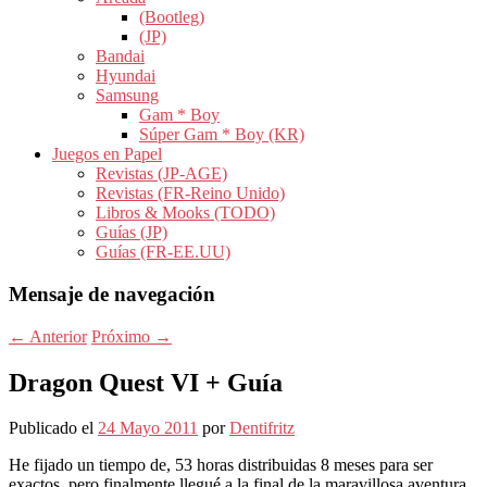
(Bootleg)
(JP)
Bandai
Hyundai
Samsung
Gam * Boy
Súper Gam * Boy (KR)
Juegos en Papel
Revistas (JP-AGE)
Revistas (FR-Reino Unido)
Libros & Mooks (TODO)
Guías (JP)
Guías (FR-EE.UU)
Mensaje de navegación
←
Anterior
Próximo
→
Dragon Quest VI + Guía
Publicado el
24 Mayo 2011
por
Dentifritz
He fijado un tiempo de, 53 horas distribuidas 8 meses para ser
exactos, pero finalmente llegué a la final de la maravillosa aventura