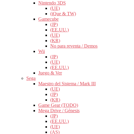
Nintendo 3DS
(UE)
(iQue & TW)
Gamecube
(JP)
(EE.UU.)
(UE)
(KR)
No para reventa / Demos
Wii
(JP)
(UE)
(EE.UU.)
Juego & Ver
Sega
Maestro del Sistema / Mark III
(UE)
(JP)
(KR)
Game Gear (TODO)
Mega Drive / Génesis
(JP)
(EE.UU.)
(UE)
(AS)