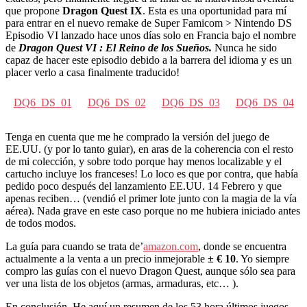
que propone
Dragon Quest IX
. Esta es una oportunidad para mí
para entrar en el nuevo remake de Super Famicom > Nintendo DS
Episodio VI lanzado hace unos días solo en Francia bajo el nombre
de
Dragon Quest VI : El Reino de los Sueños.
Nunca he sido
capaz de hacer este episodio debido a la barrera del idioma y es un
placer verlo a casa finalmente traducido!
DQ6_DS_01
DQ6_DS_02
DQ6_DS_03
DQ6_DS_04
Tenga en cuenta que me he comprado la versión del juego de
EE.UU. (y por lo tanto guiar), en aras de la coherencia con el resto
de mi colección, y sobre todo porque hay menos localizable y el
cartucho incluye los franceses! Lo loco es que por contra, que había
pedido poco después del lanzamiento EE.UU. 14 Febrero y que
apenas reciben… (vendió el primer lote junto con la magia de la vía
aérea). Nada grave en este caso porque no me hubiera iniciado antes
de todos modos.
La guía para cuando se trata de’
amazon.com
, donde se encuentra
actualmente a la venta a un precio inmejorable
± € 10
. Yo siempre
compro las guías con el nuevo Dragon Quest, aunque sólo sea para
ver una lista de los objetos (armas, armaduras, etc… ).
En conclusión, He aquí un resumen de los 53 hora últimos juegos