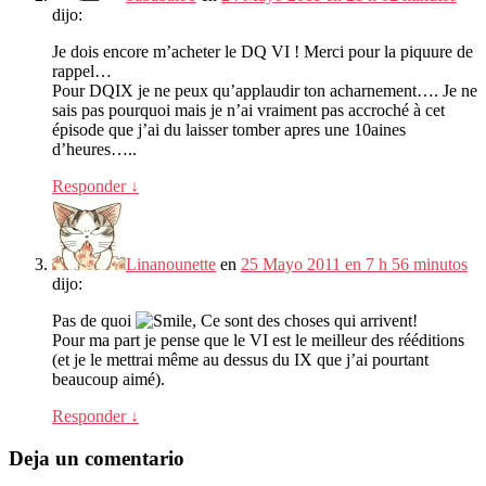
dijo:
Je dois encore m’acheter le DQ VI
!
Merci pour la piquure de
rappel
…
Pour DQIX je ne peux qu’applaudir ton acharnement
….
Je ne
sais pas pourquoi mais je n’ai vraiment pas accroché à cet
épisode que j’ai du laisser tomber apres une 10aines
d’heures
…..
Responder
↓
Linanounette
en
25 Mayo 2011 en 7 h 56 minutos
dijo:
Pas de quoi
,
Ce sont des choses qui arrivent
!
Pour ma part je pense que le VI est le meilleur des rééditions
(
et je le mettrai même au dessus du IX que j’ai pourtant
beaucoup aimé
).
Responder
↓
Deja un comentario