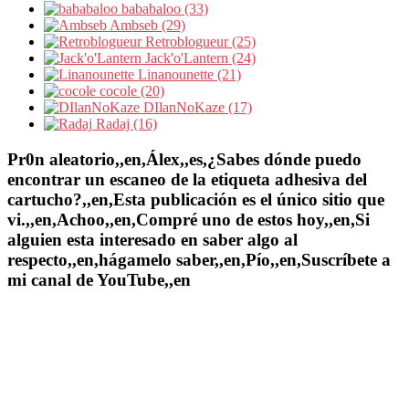
bababaloo (33)
Ambseb (29)
Retroblogueur (25)
Jack'o'Lantern (24)
Linanounette (21)
cocole (20)
DIlanNoKaze (17)
Radaj (16)
Pr0n aleatorio,,en,Álex,,es,¿Sabes dónde puedo
encontrar un escaneo de la etiqueta adhesiva del
cartucho?,,en,Esta publicación es el único sitio que
vi.,,en,Achoo,,en,Compré uno de estos hoy,,en,Si
alguien esta interesado en saber algo al
respecto,,en,hágamelo saber,,en,Pío,,en,Suscríbete a
mi canal de YouTube,,en