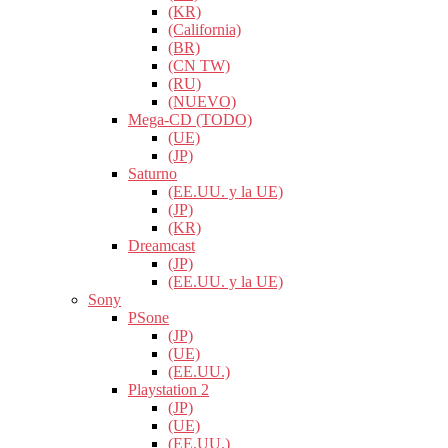
(KR)
(California)
(BR)
(CN TW)
(RU)
(NUEVO)
Mega-CD (TODO)
(UE)
(JP)
Saturno
(EE.UU. y la UE)
(JP)
(KR)
Dreamcast
(JP)
(EE.UU. y la UE)
Sony
PSone
(JP)
(UE)
(EE.UU.)
Playstation 2
(JP)
(UE)
(EE.UU.)