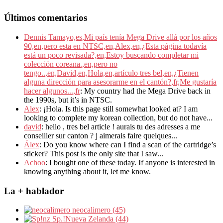
Últimos comentarios
Dennis Tamayo,es,Mi país tenía Mega Drive allá por los años
90,en,pero esta en NTSC,en,Alex,en,¿Esta página todavía
está un poco revisada?,en,Estoy buscando completar mi
colección coreana.,en,pero no
tengo..,en,David,en,Hola,en,artículo tres bel,en,¿Tienen
alguna dirección para asesorarme en el cantón?,fr,Me gustaría
hacer algunos...,fr
: My country had the Mega Drive back in
the 1990s, but it’s in NTSC.
Alex
: ¡Hola. Is this page still somewhat looked at? I am
looking to complete my korean collection, but do not have...
david
: hello , tres bel article ! aurais tu des adresses a me
conseiller sur canton ? j aimerais faire quelques...
Álex
: Do you know where can I find a scan of the cartridge’s
sticker? This post is the only site that I saw...
Achoo
: I bought one of these today. If anyone is interested in
knowing anything about it, let me know.
La + hablador
neocalimero (45)
Sp.!Nueva Zelanda (44)