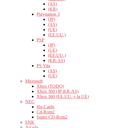
(AS)
(KR)
Playstation 3
(JP)
(AS)
(UE)
(EE.UU.)
PSP
(JP)
(UE)
(EE.UU.)
(KR-AS)
PS Vita
(AS)
(UE)
Microsoft
Xbox (TODO)
Xbox 360 (JP-KR-AS)
Xbox 360 (EE.UU. y la UE)
NEC
Hu-Cards
Cd-Rom2
Super CD-Rom2
SNK
Arcada