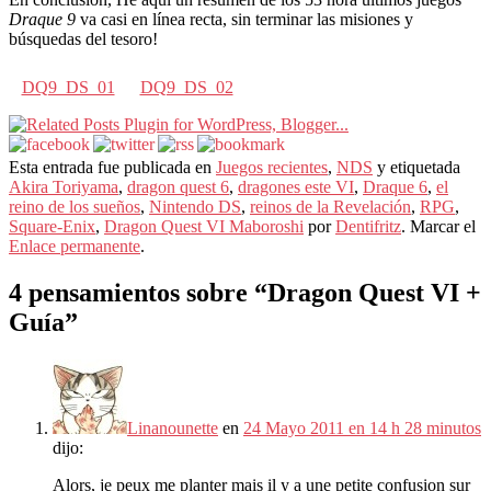
Draque 9
va casi en línea recta, sin terminar las misiones y
búsquedas del tesoro!
DQ9_DS_01
DQ9_DS_02
Esta entrada fue publicada en
Juegos recientes
,
NDS
y etiquetada
Akira Toriyama
,
dragon quest 6
,
dragones este VI
,
Draque 6
,
el
reino de los sueños
,
Nintendo DS
,
reinos de la Revelación
,
RPG
,
Square-Enix
,
Dragon Quest VI Maboroshi
por
Dentifritz
. Marcar el
Enlace permanente
.
4 pensamientos sobre “
Dragon Quest VI +
Guía
”
Linanounette
en
24 Mayo 2011 en 14 h 28 minutos
dijo:
Alors
,
je peux me planter mais il y a une petite confusion sur