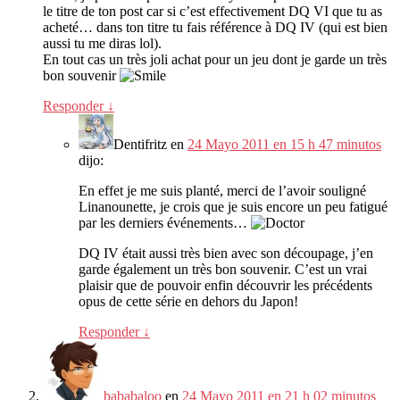
le titre de ton post car si c’est effectivement DQ VI que tu as
acheté
…
dans ton titre tu fais référence à DQ IV
(
qui est bien
aussi tu me diras lol
).
En tout cas un très joli achat pour un jeu dont je garde un très
bon souvenir
Responder
↓
Dentifritz
en
24 Mayo 2011 en 15 h 47 minutos
dijo:
En effet je me suis planté
,
merci de l’avoir souligné
Linanounette
,
je crois que je suis encore un peu fatigué
par les derniers événements
…
DQ IV était aussi très bien avec son découpage
,
j’en
garde également un très bon souvenir
.
C’est un vrai
plaisir que de pouvoir enfin découvrir les précédents
opus de cette série en dehors du Japon
!
Responder
↓
bababaloo
en
24 Mayo 2011 en 21 h 02 minutos