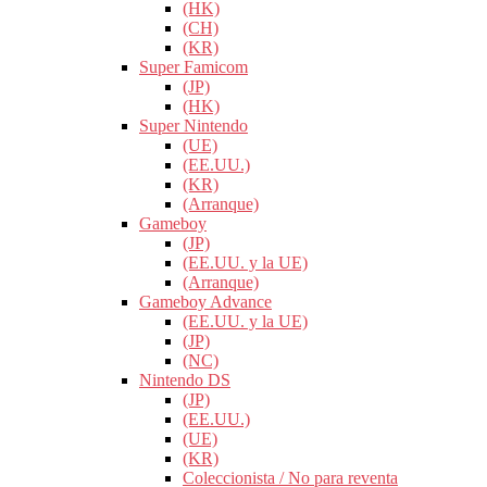
(HK)
(CH)
(KR)
Super Famicom
(JP)
(HK)
Super Nintendo
(UE)
(EE.UU.)
(KR)
(Arranque)
Gameboy
(JP)
(EE.UU. y la UE)
(Arranque)
Gameboy Advance
(EE.UU. y la UE)
(JP)
(NC)
Nintendo DS
(JP)
(EE.UU.)
(UE)
(KR)
Coleccionista / No para reventa