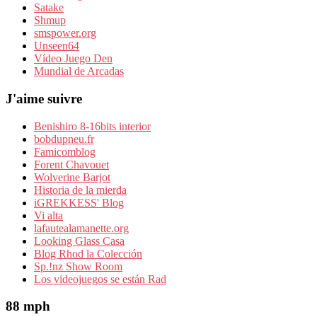
Satake
Shmup
smspower.org
Unseen64
Vídeo Juego Den
Mundial de Arcadas
J'aime suivre
Benishiro 8-16bits interior
bobdupneu.fr
Famicomblog
Forent Chavouet
Wolverine Barjot
Historia de la mierda
iGREKKESS' Blog
Vi alta
lafautealamanette.org
Looking Glass Casa
Blog Rhod la Colección
Sp.!nz Show Room
Los videojuegos se están Rad
88 mph