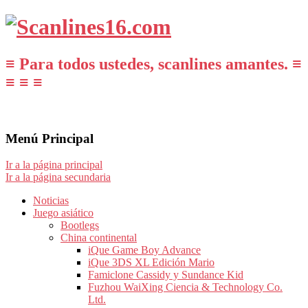
≡ Para todos ustedes, scanlines amantes. ≡
≡ ≡ ≡
Menú Principal
Ir a la página principal
Ir a la página secundaria
Noticias
Juego asiático
Bootlegs
China continental
iQue Game Boy Advance
iQue 3DS XL Edición Mario
Famiclone Cassidy y Sundance Kid
Fuzhou WaiXing Ciencia & Technology Co.
Ltd.