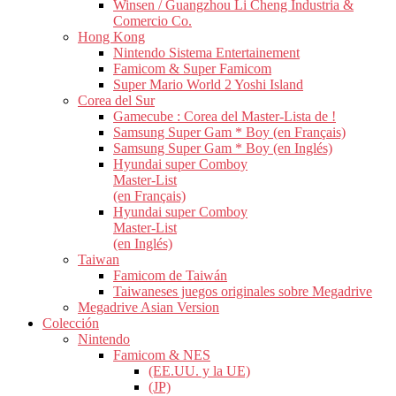
Winsen / Guangzhou Li Cheng Industria &
Comercio Co.
Hong Kong
Nintendo Sistema Entertainement
Famicom & Super Famicom
Super Mario World 2 Yoshi Island
Corea del Sur
Gamecube : Corea del Master-Lista de !
Samsung Super Gam * Boy (en Français)
Samsung Super Gam * Boy (en Inglés)
Hyundai super Comboy
Master-List
(en Français)
Hyundai super Comboy
Master-List
(en Inglés)
Taiwan
Famicom de Taiwán
Taiwaneses juegos originales sobre Megadrive
Megadrive Asian Version
Colección
Nintendo
Famicom & NES
(EE.UU. y la UE)
(JP)