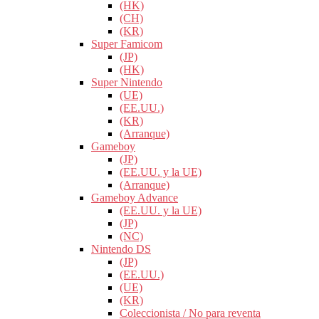
(HK)
(CH)
(KR)
Super Famicom
(JP)
(HK)
Super Nintendo
(UE)
(EE.UU.)
(KR)
(Arranque)
Gameboy
(JP)
(EE.UU. y la UE)
(Arranque)
Gameboy Advance
(EE.UU. y la UE)
(JP)
(NC)
Nintendo DS
(JP)
(EE.UU.)
(UE)
(KR)
Coleccionista / No para reventa