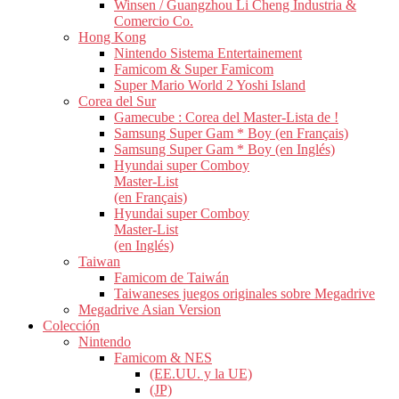
Winsen / Guangzhou Li Cheng Industria &
Comercio Co.
Hong Kong
Nintendo Sistema Entertainement
Famicom & Super Famicom
Super Mario World 2 Yoshi Island
Corea del Sur
Gamecube : Corea del Master-Lista de !
Samsung Super Gam * Boy (en Français)
Samsung Super Gam * Boy (en Inglés)
Hyundai super Comboy
Master-List
(en Français)
Hyundai super Comboy
Master-List
(en Inglés)
Taiwan
Famicom de Taiwán
Taiwaneses juegos originales sobre Megadrive
Megadrive Asian Version
Colección
Nintendo
Famicom & NES
(EE.UU. y la UE)
(JP)