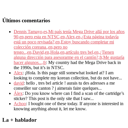
Últimos comentarios
Dennis Tamayo,es,Mi país tenía Mega Drive allá por los años
90,en,pero esta en NTSC,en,Alex,en,¿Esta página todavía
está un poco revisada?,en,Estoy buscando completar mi
colección coreana.,en,pero no
tengo..,en,David,en,Hola,en,artículo tres bel,en,¿Tienen
alguna dirección para asesorarme en el cantón?,fr,Me gustaría
hacer algunos...,fr
: My country had the Mega Drive back in
the 1990s, but it’s in NTSC.
Alex
: ¡Hola. Is this page still somewhat looked at? I am
looking to complete my korean collection, but do not have...
david
: hello , tres bel article ! aurais tu des adresses a me
conseiller sur canton ? j aimerais faire quelques...
Álex
: Do you know where can I find a scan of the cartridge’s
sticker? This post is the only site that I saw...
Achoo
: I bought one of these today. If anyone is interested in
knowing anything about it, let me know.
La + hablador