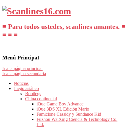
≡ Para todos ustedes, scanlines amantes. ≡
≡ ≡ ≡
Menú Principal
Ir a la página principal
Ir a la página secundaria
Noticias
Juego asiático
Bootlegs
China continental
iQue Game Boy Advance
iQue 3DS XL Edición Mario
Famiclone Cassidy y Sundance Kid
Fuzhou WaiXing Ciencia & Technology Co.
Ltd.