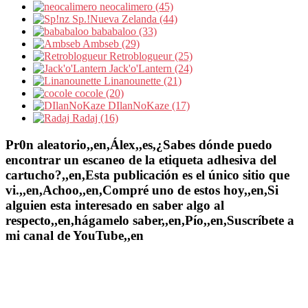
neocalimero (45)
Sp.!Nueva Zelanda (44)
bababaloo (33)
Ambseb (29)
Retroblogueur (25)
Jack'o'Lantern (24)
Linanounette (21)
cocole (20)
DIlanNoKaze (17)
Radaj (16)
Pr0n aleatorio,,en,Álex,,es,¿Sabes dónde puedo
encontrar un escaneo de la etiqueta adhesiva del
cartucho?,,en,Esta publicación es el único sitio que
vi.,,en,Achoo,,en,Compré uno de estos hoy,,en,Si
alguien esta interesado en saber algo al
respecto,,en,hágamelo saber,,en,Pío,,en,Suscríbete a
mi canal de YouTube,,en