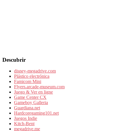
Descubrir
disney-megadrive.com
Plástico electrónica
Famicom Mini
Flyers.arcade-museum.com
Juego & Ver en ligne
Game Center CX
Gameboy Galleria
Guardiana.net
Hardcoregaming101.net
Juegos Indie
Kitch-Bent
megadrive.me