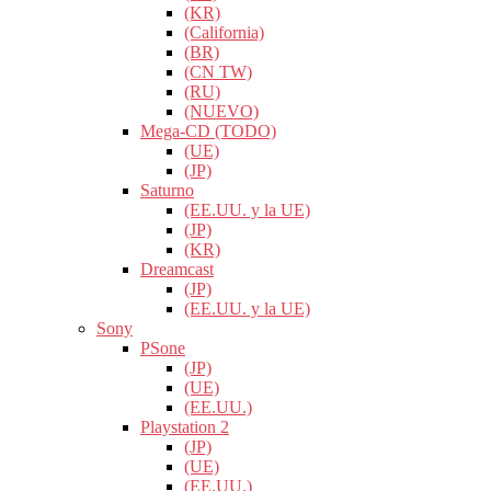
(KR)
(California)
(BR)
(CN TW)
(RU)
(NUEVO)
Mega-CD (TODO)
(UE)
(JP)
Saturno
(EE.UU. y la UE)
(JP)
(KR)
Dreamcast
(JP)
(EE.UU. y la UE)
Sony
PSone
(JP)
(UE)
(EE.UU.)
Playstation 2
(JP)
(UE)
(EE.UU.)