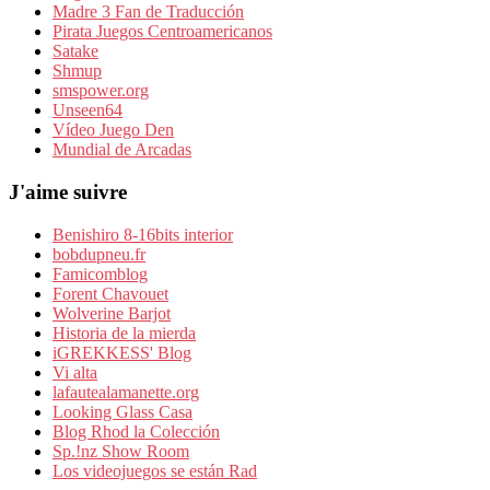
Madre 3 Fan de Traducción
Pirata Juegos Centroamericanos
Satake
Shmup
smspower.org
Unseen64
Vídeo Juego Den
Mundial de Arcadas
J'aime suivre
Benishiro 8-16bits interior
bobdupneu.fr
Famicomblog
Forent Chavouet
Wolverine Barjot
Historia de la mierda
iGREKKESS' Blog
Vi alta
lafautealamanette.org
Looking Glass Casa
Blog Rhod la Colección
Sp.!nz Show Room
Los videojuegos se están Rad