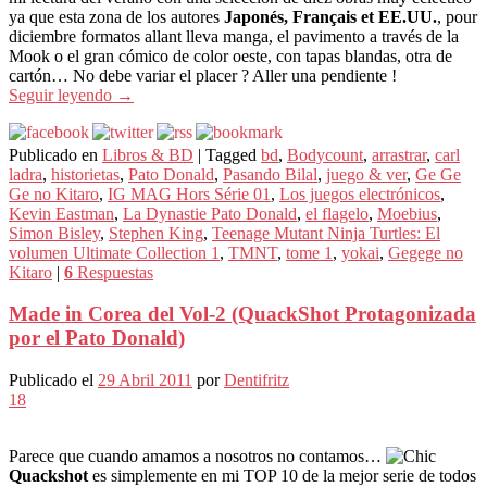
ya que esta zona de los autores
Japonés, Français et EE.UU.
, pour
diciembre formatos allant lleva manga, el pavimento a través de la
Mook o el gran cómico de color oeste, con tapas blandas, otra de
cartón… No debe variar el placer ? Aller una pendiente !
Seguir leyendo
→
Publicado en
Libros & BD
|
Tagged
bd
,
Bodycount
,
arrastrar
,
carl
ladra
,
historietas
,
Pato Donald
,
Pasando Bilal
,
juego & ver
,
Ge Ge
Ge no Kitaro
,
IG MAG Hors Série 01
,
Los juegos electrónicos
,
Kevin Eastman
,
La Dynastie Pato Donald
,
el flagelo
,
Moebius
,
Simon Bisley
,
Stephen King
,
Teenage Mutant Ninja Turtles: El
volumen Ultimate Collection 1
,
TMNT
,
tome 1
,
yokai
,
Gegege no
Kitaro
|
6
Respuestas
Made in Corea del Vol-2 (QuackShot Protagonizada
por el Pato Donald)
Publicado el
29 Abril 2011
por
Dentifritz
18
Parece que cuando amamos a nosotros no contamos…
Quackshot
es simplemente en mi TOP 10 de la mejor serie de todos