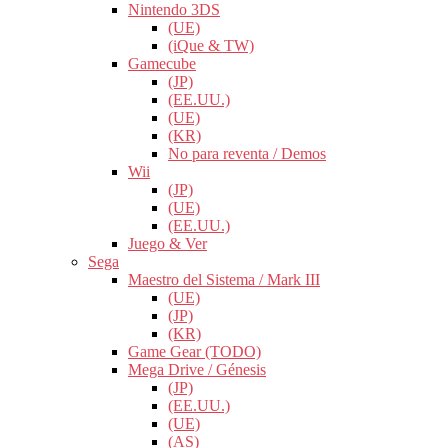
Nintendo 3DS
(UE)
(iQue & TW)
Gamecube
(JP)
(EE.UU.)
(UE)
(KR)
No para reventa / Demos
Wii
(JP)
(UE)
(EE.UU.)
Juego & Ver
Sega
Maestro del Sistema / Mark III
(UE)
(JP)
(KR)
Game Gear (TODO)
Mega Drive / Génesis
(JP)
(EE.UU.)
(UE)
(AS)