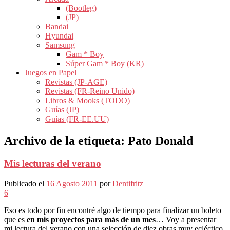
(Bootleg)
(JP)
Bandai
Hyundai
Samsung
Gam * Boy
Súper Gam * Boy (KR)
Juegos en Papel
Revistas (JP-AGE)
Revistas (FR-Reino Unido)
Libros & Mooks (TODO)
Guías (JP)
Guías (FR-EE.UU)
Archivo de la etiqueta:
Pato Donald
Mis lecturas del verano
Publicado el
16 Agosto 2011
por
Dentifritz
6
Eso es todo por fin encontré algo de tiempo para finalizar un boleto
que es
en mis proyectos para más de un mes
… Voy a presentar
mi lectura del verano con una selección de diez obras muy ecléctico