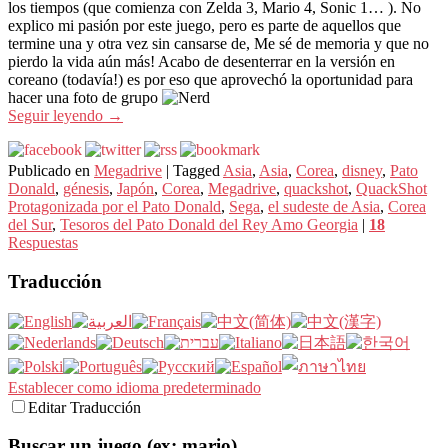
los tiempos (que comienza con Zelda 3, Mario 4, Sonic 1… ). No
explico mi pasión por este juego, pero es parte de aquellos que
termine una y otra vez sin cansarse de, Me sé de memoria y que no
pierdo la vida aún más! Acabo de desenterrar en la versión en
coreano (todavía!) es por eso que aprovechó la oportunidad para
hacer una foto de grupo
Seguir leyendo
→
Publicado en
Megadrive
|
Tagged
Asia
,
Asia
,
Corea
,
disney
,
Pato
Donald
,
génesis
,
Japón
,
Corea
,
Megadrive
,
quackshot
,
QuackShot
Protagonizada por el Pato Donald
,
Sega
,
el sudeste de Asia
,
Corea
del Sur
,
Tesoros del Pato Donald del Rey Amo Georgia
|
18
Respuestas
Traducción
Establecer como idioma predeterminado
Editar Traducción
Buscar un juego (ex: mario)