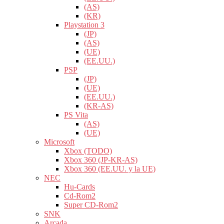
(AS)
(KR)
Playstation 3
(JP)
(AS)
(UE)
(EE.UU.)
PSP
(JP)
(UE)
(EE.UU.)
(KR-AS)
PS Vita
(AS)
(UE)
Microsoft
Xbox (TODO)
Xbox 360 (JP-KR-AS)
Xbox 360 (EE.UU. y la UE)
NEC
Hu-Cards
Cd-Rom2
Super CD-Rom2
SNK
Arcada