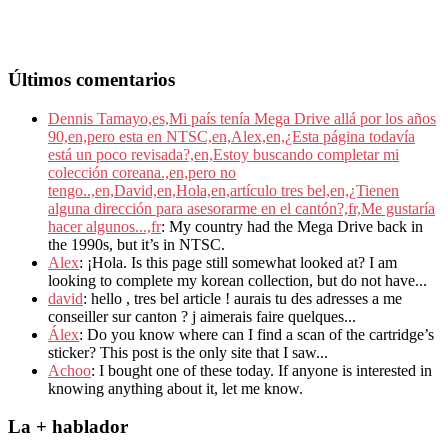
Últimos comentarios
Dennis Tamayo,es,Mi país tenía Mega Drive allá por los años
90,en,pero esta en NTSC,en,Alex,en,¿Esta página todavía
está un poco revisada?,en,Estoy buscando completar mi
colección coreana.,en,pero no
tengo..,en,David,en,Hola,en,artículo tres bel,en,¿Tienen
alguna dirección para asesorarme en el cantón?,fr,Me gustaría
hacer algunos...,fr
: My country had the Mega Drive back in
the 1990s, but it’s in NTSC.
Alex
: ¡Hola. Is this page still somewhat looked at? I am
looking to complete my korean collection, but do not have...
david
: hello , tres bel article ! aurais tu des adresses a me
conseiller sur canton ? j aimerais faire quelques...
Álex
: Do you know where can I find a scan of the cartridge’s
sticker? This post is the only site that I saw...
Achoo
: I bought one of these today. If anyone is interested in
knowing anything about it, let me know.
La + hablador