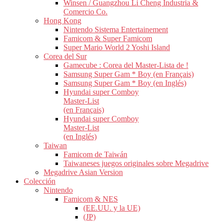
Winsen / Guangzhou Li Cheng Industria &
Comercio Co.
Hong Kong
Nintendo Sistema Entertainement
Famicom & Super Famicom
Super Mario World 2 Yoshi Island
Corea del Sur
Gamecube : Corea del Master-Lista de !
Samsung Super Gam * Boy (en Français)
Samsung Super Gam * Boy (en Inglés)
Hyundai super Comboy
Master-List
(en Français)
Hyundai super Comboy
Master-List
(en Inglés)
Taiwan
Famicom de Taiwán
Taiwaneses juegos originales sobre Megadrive
Megadrive Asian Version
Colección
Nintendo
Famicom & NES
(EE.UU. y la UE)
(JP)