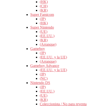
(HK)
(CH)
(KR)
Super Famicom
(JP)
(HK)
Super Nintendo
(UE)
(EE.UU.)
(KR)
(Arranque)
Gameboy
(JP)
(EE.UU. y la UE)
(Arranque)
Gameboy Advance
(EE.UU. y la UE)
(JP)
(NC)
Nintendo DS
(JP)
(EE.UU.)
(UE)
(KR)
Coleccionista / No para reventa