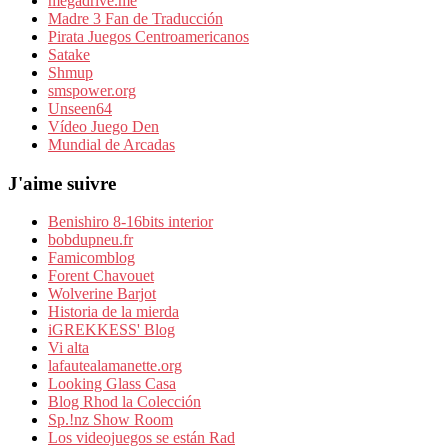
megadrive.me
Madre 3 Fan de Traducción
Pirata Juegos Centroamericanos
Satake
Shmup
smspower.org
Unseen64
Vídeo Juego Den
Mundial de Arcadas
J'aime suivre
Benishiro 8-16bits interior
bobdupneu.fr
Famicomblog
Forent Chavouet
Wolverine Barjot
Historia de la mierda
iGREKKESS' Blog
Vi alta
lafautealamanette.org
Looking Glass Casa
Blog Rhod la Colección
Sp.!nz Show Room
Los videojuegos se están Rad