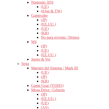
Nintendo 3DS
(UE)
(iQue & TW)
Gamecube
(JP)
(EE.UU.)
(UE)
(KR)
No para reventa / Demos
Wii
(JP)
(UE)
(EE.UU.)
Juego & Ver
Sega
Maestro del Sistema / Mark III
(UE)
(JP)
(KR)
Game Gear (TODO)
Mega Drive / Génesis
(JP)
(EE.UU.)
(UE)
(AS)