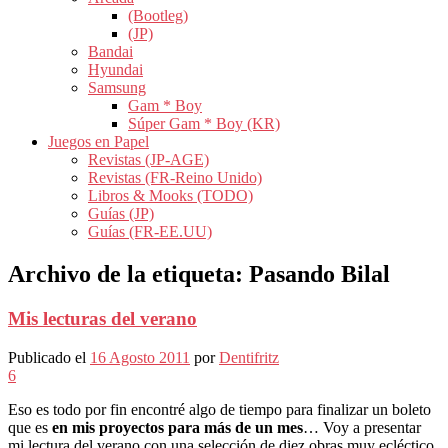
(Bootleg)
(JP)
Bandai
Hyundai
Samsung
Gam * Boy
Súper Gam * Boy (KR)
Juegos en Papel
Revistas (JP-AGE)
Revistas (FR-Reino Unido)
Libros & Mooks (TODO)
Guías (JP)
Guías (FR-EE.UU)
Archivo de la etiqueta:
Pasando Bilal
Mis lecturas del verano
Publicado el
16 Agosto 2011
por
Dentifritz
6
Eso es todo por fin encontré algo de tiempo para finalizar un boleto
que es
en mis proyectos para más de un mes
… Voy a presentar
mi lectura del verano con una selección de diez obras muy ecléctico