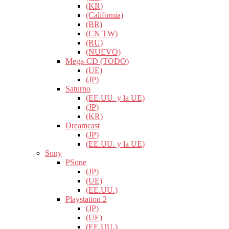
(KR)
(California)
(BR)
(CN TW)
(RU)
(NUEVO)
Mega-CD (TODO)
(UE)
(JP)
Saturno
(EE.UU. y la UE)
(JP)
(KR)
Dreamcast
(JP)
(EE.UU. y la UE)
Sony
PSone
(JP)
(UE)
(EE.UU.)
Playstation 2
(JP)
(UE)
(EE.UU.)