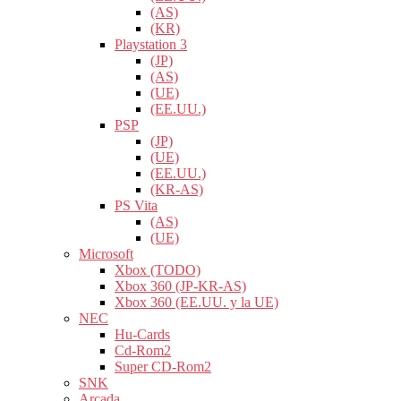
(AS)
(KR)
Playstation 3
(JP)
(AS)
(UE)
(EE.UU.)
PSP
(JP)
(UE)
(EE.UU.)
(KR-AS)
PS Vita
(AS)
(UE)
Microsoft
Xbox (TODO)
Xbox 360 (JP-KR-AS)
Xbox 360 (EE.UU. y la UE)
NEC
Hu-Cards
Cd-Rom2
Super CD-Rom2
SNK
Arcada