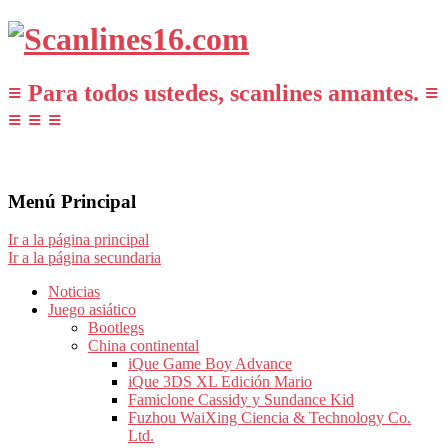
≡ Para todos ustedes, scanlines amantes. ≡
≡ ≡ ≡
Menú Principal
Ir a la página principal
Ir a la página secundaria
Noticias
Juego asiático
Bootlegs
China continental
iQue Game Boy Advance
iQue 3DS XL Edición Mario
Famiclone Cassidy y Sundance Kid
Fuzhou WaiXing Ciencia & Technology Co.
Ltd.