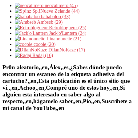
neocalimero (45)
Sp.!Nueva Zelanda (44)
bababaloo (33)
Ambseb (29)
Retroblogueur (25)
Jack'o'Lantern (24)
Linanounette (21)
cocole (20)
DIlanNoKaze (17)
Radaj (16)
Pr0n aleatorio,,en,Álex,,es,¿Sabes dónde puedo
encontrar un escaneo de la etiqueta adhesiva del
cartucho?,,en,Esta publicación es el único sitio que
vi.,,en,Achoo,,en,Compré uno de estos hoy,,en,Si
alguien esta interesado en saber algo al
respecto,,en,hágamelo saber,,en,Pío,,en,Suscríbete a
mi canal de YouTube,,en