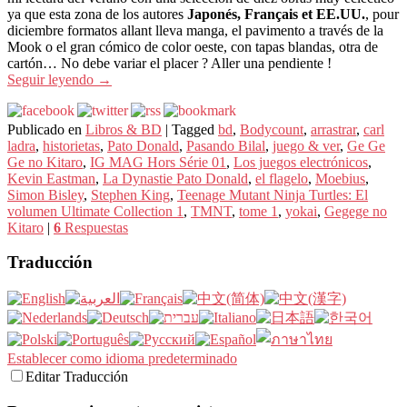
ya que esta zona de los autores
Japonés, Français et EE.UU.
, pour
diciembre formatos allant lleva manga, el pavimento a través de la
Mook o el gran cómico de color oeste, con tapas blandas, otra de
cartón… No debe variar el placer ? Aller una pendiente !
Seguir leyendo
→
Publicado en
Libros & BD
|
Tagged
bd
,
Bodycount
,
arrastrar
,
carl
ladra
,
historietas
,
Pato Donald
,
Pasando Bilal
,
juego & ver
,
Ge Ge
Ge no Kitaro
,
IG MAG Hors Série 01
,
Los juegos electrónicos
,
Kevin Eastman
,
La Dynastie Pato Donald
,
el flagelo
,
Moebius
,
Simon Bisley
,
Stephen King
,
Teenage Mutant Ninja Turtles: El
volumen Ultimate Collection 1
,
TMNT
,
tome 1
,
yokai
,
Gegege no
Kitaro
|
6
Respuestas
Traducción
Establecer como idioma predeterminado
Editar Traducción