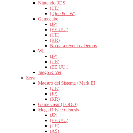
Nintendo 3DS
(UE)
(iQue & TW)
Gamecube
(JP)
(EE.UU.)
(UE)
(KR)
No para reventa / Demos
Wii
(JP)
(UE)
(EE.UU.)
Juego & Ver
Sega
Maestro del Sistema / Mark III
(UE)
(JP)
(KR)
Game Gear (TODO)
Mega Drive / Génesis
(JP)
(EE.UU.)
(UE)
(AS)