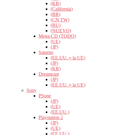
(KR)
(California)
(BR)
(CN TW)
(RU)
(NUEVO)
Mega-CD (TODO)
(UE)
(JP)
Saturno
(EE.UU. y la UE)
(JP)
(KR)
Dreamcast
(JP)
(EE.UU. y la UE)
Sony
PSone
(JP)
(UE)
(EE.UU.)
Playstation 2
(JP)
(UE)
(EE.UU.)