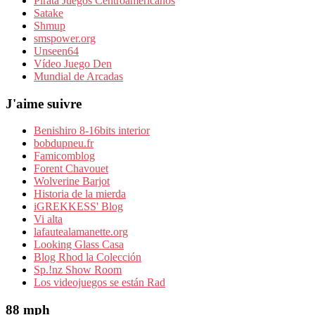
Pirata Juegos Centroamericanos
Satake
Shmup
smspower.org
Unseen64
Vídeo Juego Den
Mundial de Arcadas
J'aime suivre
Benishiro 8-16bits interior
bobdupneu.fr
Famicomblog
Forent Chavouet
Wolverine Barjot
Historia de la mierda
iGREKKESS' Blog
Vi alta
lafautealamanette.org
Looking Glass Casa
Blog Rhod la Colección
Sp.!nz Show Room
Los videojuegos se están Rad
88 mph