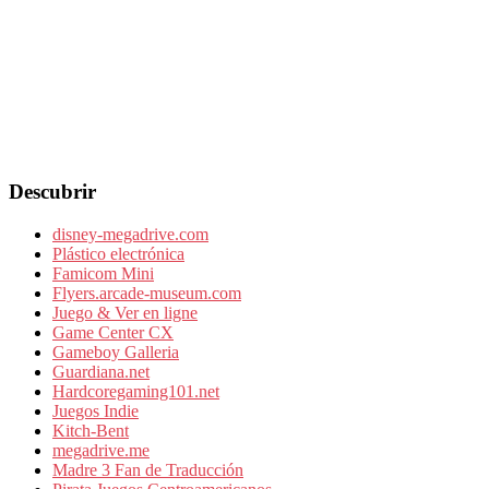
Descubrir
disney-megadrive.com
Plástico electrónica
Famicom Mini
Flyers.arcade-museum.com
Juego & Ver en ligne
Game Center CX
Gameboy Galleria
Guardiana.net
Hardcoregaming101.net
Juegos Indie
Kitch-Bent
megadrive.me
Madre 3 Fan de Traducción