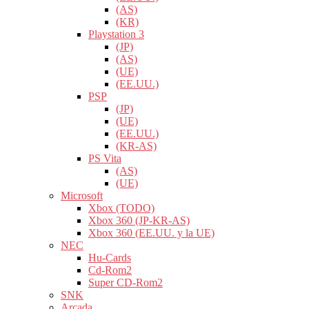
(AS)
(KR)
Playstation 3
(JP)
(AS)
(UE)
(EE.UU.)
PSP
(JP)
(UE)
(EE.UU.)
(KR-AS)
PS Vita
(AS)
(UE)
Microsoft
Xbox (TODO)
Xbox 360 (JP-KR-AS)
Xbox 360 (EE.UU. y la UE)
NEC
Hu-Cards
Cd-Rom2
Super CD-Rom2
SNK
Arcada