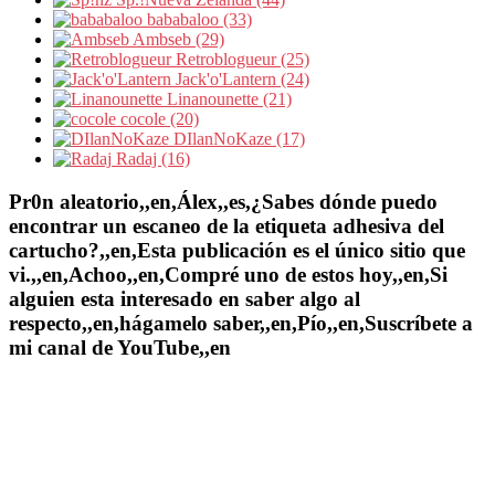
bababaloo (33)
Ambseb (29)
Retroblogueur (25)
Jack'o'Lantern (24)
Linanounette (21)
cocole (20)
DIlanNoKaze (17)
Radaj (16)
Pr0n aleatorio,,en,Álex,,es,¿Sabes dónde puedo
encontrar un escaneo de la etiqueta adhesiva del
cartucho?,,en,Esta publicación es el único sitio que
vi.,,en,Achoo,,en,Compré uno de estos hoy,,en,Si
alguien esta interesado en saber algo al
respecto,,en,hágamelo saber,,en,Pío,,en,Suscríbete a
mi canal de YouTube,,en