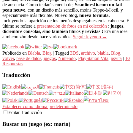
de ausencia. Como te darás cuenta de,
Scanlines16.com un fait
peau neuve
, con un diseño más sencillo, moins Tappe-à-l'oeil, y
especialmente más flexible. Nuevo blog,
nueva fórmula
,
incluyendo la aparición de los menús desplegables en la cabecera. El
último se refiere a
presentación de fotos en mi colección
:
juegos,
diciembre consolas, sino también libros y revistas !
Era una idea
a mi corazón desde hace varios años.
Seguir leyendo
→
Publicado en
Blabla
,
Blog
|
Tagged
3DS
,
archivo
,
blabla
,
Blog
,
volver
,
base de datos
,
juegos
,
Nintendo
,
PlayStation Vita
,
psvita
|
10
Respuestas
Traducción
Establecer como idioma predeterminado
Editar Traducción
Buscar un juego (ex: mario)