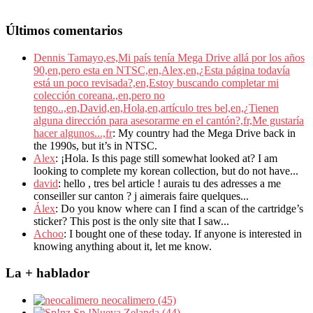
Últimos comentarios
Dennis Tamayo,es,Mi país tenía Mega Drive allá por los años
90,en,pero esta en NTSC,en,Alex,en,¿Esta página todavía
está un poco revisada?,en,Estoy buscando completar mi
colección coreana.,en,pero no
tengo..,en,David,en,Hola,en,artículo tres bel,en,¿Tienen
alguna dirección para asesorarme en el cantón?,fr,Me gustaría
hacer algunos...,fr
: My country had the Mega Drive back in
the 1990s, but it’s in NTSC.
Alex
: ¡Hola. Is this page still somewhat looked at? I am
looking to complete my korean collection, but do not have...
david
: hello , tres bel article ! aurais tu des adresses a me
conseiller sur canton ? j aimerais faire quelques...
Álex
: Do you know where can I find a scan of the cartridge’s
sticker? This post is the only site that I saw...
Achoo
: I bought one of these today. If anyone is interested in
knowing anything about it, let me know.
La + hablador
neocalimero (45)
Sp.!Nueva Zelanda (44)