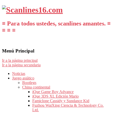
≡ Para todos ustedes, scanlines amantes. ≡
≡ ≡ ≡
Menú Principal
Ir a la página principal
Ir a la página secundaria
Noticias
Juego asiático
Bootlegs
China continental
iQue Game Boy Advance
iQue 3DS XL Edición Mario
Famiclone Cassidy y Sundance Kid
Fuzhou WaiXing Ciencia & Technology Co.
Ltd.