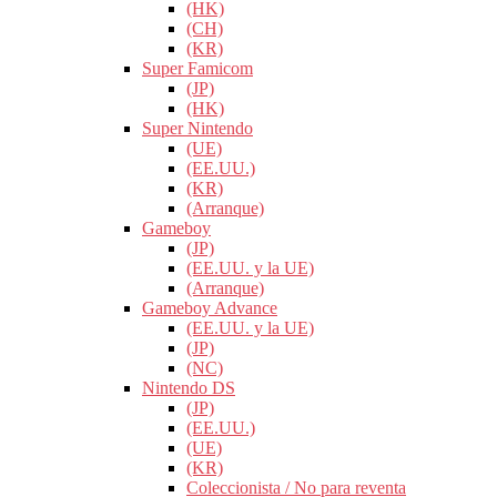
(HK)
(CH)
(KR)
Super Famicom
(JP)
(HK)
Super Nintendo
(UE)
(EE.UU.)
(KR)
(Arranque)
Gameboy
(JP)
(EE.UU. y la UE)
(Arranque)
Gameboy Advance
(EE.UU. y la UE)
(JP)
(NC)
Nintendo DS
(JP)
(EE.UU.)
(UE)
(KR)
Coleccionista / No para reventa