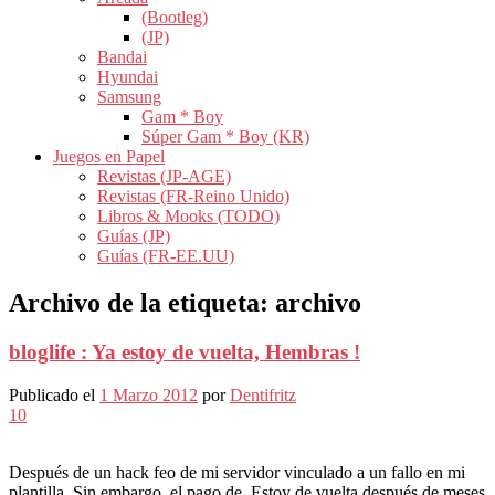
(Bootleg)
(JP)
Bandai
Hyundai
Samsung
Gam * Boy
Súper Gam * Boy (KR)
Juegos en Papel
Revistas (JP-AGE)
Revistas (FR-Reino Unido)
Libros & Mooks (TODO)
Guías (JP)
Guías (FR-EE.UU)
Archivo de la etiqueta:
archivo
bloglife : Ya estoy de vuelta, Hembras !
Publicado el
1 Marzo 2012
por
Dentifritz
10
Después de un hack feo de mi servidor vinculado a un fallo en mi
plantilla, Sin embargo, el pago de, Estoy de vuelta después de meses