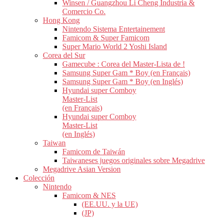
Winsen / Guangzhou Li Cheng Industria &
Comercio Co.
Hong Kong
Nintendo Sistema Entertainement
Famicom & Super Famicom
Super Mario World 2 Yoshi Island
Corea del Sur
Gamecube : Corea del Master-Lista de !
Samsung Super Gam * Boy (en Français)
Samsung Super Gam * Boy (en Inglés)
Hyundai super Comboy
Master-List
(en Français)
Hyundai super Comboy
Master-List
(en Inglés)
Taiwan
Famicom de Taiwán
Taiwaneses juegos originales sobre Megadrive
Megadrive Asian Version
Colección
Nintendo
Famicom & NES
(EE.UU. y la UE)
(JP)