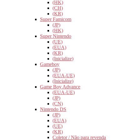
(HK)
(CH)
(KR)
Super Famicom
(JP)
(HK)
Super Nintendo
(UE)
(EUA)
(KR)
(Inicialize)
Gameboy
(JP)
(EUA-UE)
(Inicialize)
Game Boy Advance
(EUA-UE)
(JP)
(CN)
Nintendo DS
(JP)
(EUA)
(UE)
(KR)
Coletor / Não para revenda