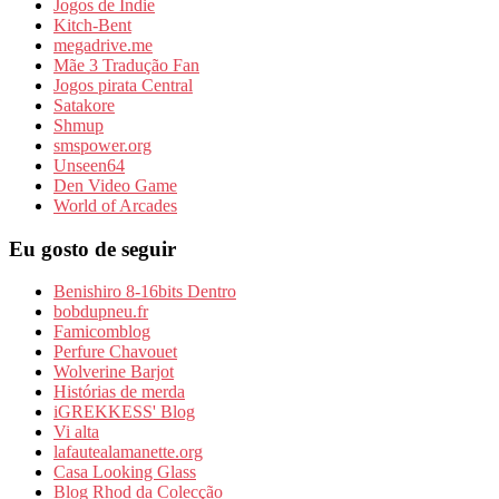
Jogos de Indie
Kitch-Bent
megadrive.me
Mãe 3 Tradução Fan
Jogos pirata Central
Satakore
Shmup
smspower.org
Unseen64
Den Video Game
World of Arcades
Eu gosto de seguir
Benishiro 8-16bits Dentro
bobdupneu.fr
Famicomblog
Perfure Chavouet
Wolverine Barjot
Histórias de merda
iGREKKESS' Blog
Vi alta
lafautealamanette.org
Casa Looking Glass
Blog Rhod da Colecção