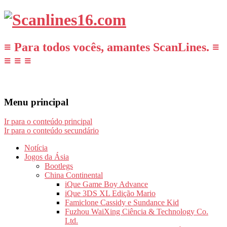
≡ Para todos vocês, amantes ScanLines. ≡
≡ ≡ ≡
Menu principal
Ir para o conteúdo principal
Ir para o conteúdo secundário
Notícia
Jogos da Ásia
Bootlegs
China Continental
iQue Game Boy Advance
iQue 3DS XL Edição Mario
Famiclone Cassidy e Sundance Kid
Fuzhou WaiXing Ciência & Technology Co.
Ltd.