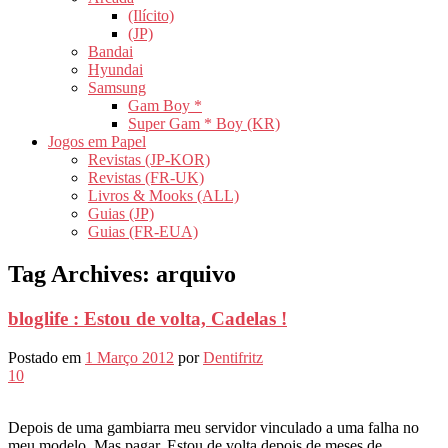
(Ilícito)
(JP)
Bandai
Hyundai
Samsung
Gam Boy *
Super Gam * Boy (KR)
Jogos em Papel
Revistas (JP-KOR)
Revistas (FR-UK)
Livros & Mooks (ALL)
Guias (JP)
Guias (FR-EUA)
Tag Archives:
arquivo
bloglife : Estou de volta, Cadelas !
Postado em
1 Março 2012
por
Dentifritz
10
Depois de uma gambiarra meu servidor vinculado a uma falha no
meu modelo, Mas pagar, Estou de volta depois de meses de