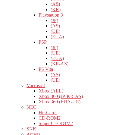
(AS)
(KR)
Playstation 3
(JP)
(AS)
(UE)
(EUA)
PSP
(JP)
(UE)
(EUA)
(KR-AS)
PS Vita
(AS)
(UE)
Microsoft
Xbox (ALL)
Xbox 360 (JP-KR-AS)
Xbox 360 (EUA-UE)
NEC
Hu-Cards
CD-ROM2
Super CD-ROM2
SNK
Arcada