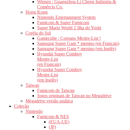
Winsen / Guangzhou Li Cheng Indústria &
Comércio Co.
Hong Kong
Nintendo Entertainment System
Famicom & Super Famicom
Super Mario World 2 Ilha do Yoshi
Coréia do Sul
Gamecube : Coreano Mestre-List !
Samsung Super Gam * menino (en Français)
Samsung Super Gam * menino (em Inglês)
Hyundai Super Comboy
Mestre-List
(en Français)
Hyundai Super Comboy
Mestre-List
(em Inglês)
Taiwan
Famicom de Taiwan
Jogos originais de Taiwan no Megadrive
Megadrive versão asiática
Coleção
Nintendo
Famicom & NES
(EUA-UE)
(JP)