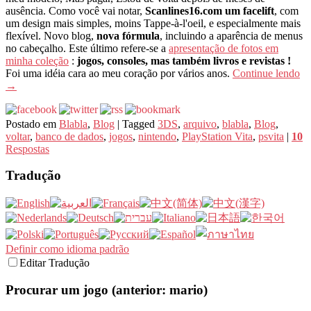
ausência. Como você vai notar,
Scanlines16.com um facelift
, com
um design mais simples, moins Tappe-à-l'oeil, e especialmente mais
flexível. Novo blog,
nova fórmula
, incluindo a aparência de menus
no cabeçalho. Este último refere-se a
apresentação de fotos em
minha coleção
:
jogos, consoles, mas também livros e revistas !
Foi uma idéia cara ao meu coração por vários anos.
Continue lendo
→
Postado em
Blabla
,
Blog
|
Tagged
3DS
,
arquivo
,
blabla
,
Blog
,
voltar
,
banco de dados
,
jogos
,
nintendo
,
PlayStation Vita
,
psvita
|
10
Respostas
Tradução
Definir como idioma padrão
Editar Tradução
Procurar um jogo (anterior: mario)