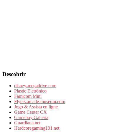
Descobrir
disney-megadrive.com
Plastic Eletrônico
Famicom Mini
Flyers.arcade-museum.com
Jogo & Assista en ligne
Game Center CX
Gameboy Galleria
Guardiana.net
Hardcoregaming101.net