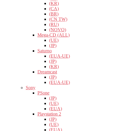
(KR)
(CA)
(BR)
(CN TW)
(RU)
(NOVO)
Mega-CD (ALL)
(UE)
(JP)
Saturno
(EUA-UE)
(JP)
(KR)
Dreamcast
(JP)
(EUA-UE)
Sony
PSone
(JP)
(UE)
(EUA)
Playstation 2
(JP)
(UE)
(EUA)