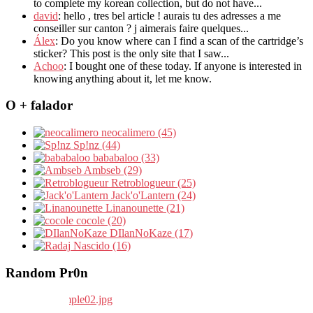
to complete my korean collection, but do not have...
david
: hello , tres bel article ! aurais tu des adresses a me
conseiller sur canton ? j aimerais faire quelques...
Álex
: Do you know where can I find a scan of the cartridge’s
sticker? This post is the only site that I saw...
Achoo
: I bought one of these today. If anyone is interested in
knowing anything about it, let me know.
O + falador
neocalimero (45)
Sp!nz (44)
bababaloo (33)
Ambseb (29)
Retroblogueur (25)
Jack'o'Lantern (24)
Linanounette (21)
cocole (20)
DIlanNoKaze (17)
Nascido (16)
Random Pr0n