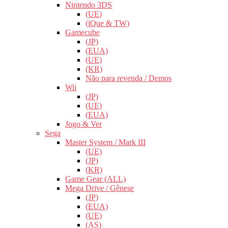
Nintendo 3DS
(UE)
(iQue & TW)
Gamecube
(JP)
(EUA)
(UE)
(KR)
Não para revenda / Demos
Wii
(JP)
(UE)
(EUA)
Jogo & Ver
Sega
Master System / Mark III
(UE)
(JP)
(KR)
Game Gear (ALL)
Mega Drive / Gênese
(JP)
(EUA)
(UE)
(AS)