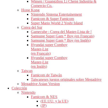
Winsen / Guangzhou Li Cheng Industria &
Comercio Co.
Hong Kong
Nintendo Sistema Entertainement
Famicom & Super Famicom
Super Mario World 2 Yoshi Island
Corea del Sur
Gamecube : Corea del Master-Lista de !
Samsung Super Gam * Boy (en Français)
Samsung Super Gam * Boy (en Inglés)
Hyundai super Comboy
Master-List
(en Français)
Hyundai super Comboy
Master-List
(en Inglés)
Taiwan
Famicom de Taiwán
Taiwaneses juegos originales sobre Megadrive
Megadrive Asian Version
Colección
Nintendo
Famicom & NES
(EE.UU. y la UE)
(JP)