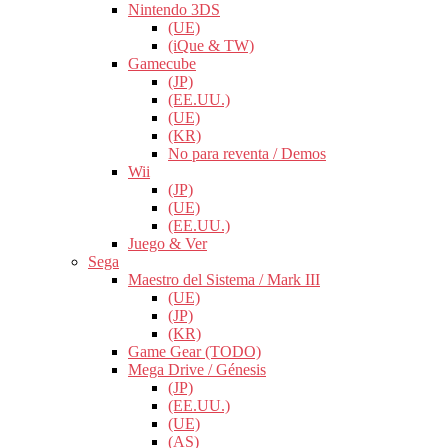
Nintendo 3DS
(UE)
(iQue & TW)
Gamecube
(JP)
(EE.UU.)
(UE)
(KR)
No para reventa / Demos
Wii
(JP)
(UE)
(EE.UU.)
Juego & Ver
Sega
Maestro del Sistema / Mark III
(UE)
(JP)
(KR)
Game Gear (TODO)
Mega Drive / Génesis
(JP)
(EE.UU.)
(UE)
(AS)