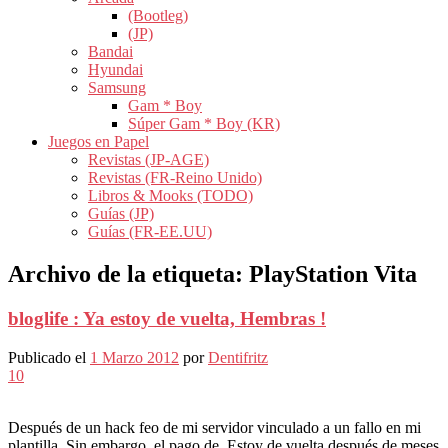
(Bootleg)
(JP)
Bandai
Hyundai
Samsung
Gam * Boy
Súper Gam * Boy (KR)
Juegos en Papel
Revistas (JP-AGE)
Revistas (FR-Reino Unido)
Libros & Mooks (TODO)
Guías (JP)
Guías (FR-EE.UU)
Archivo de la etiqueta:
PlayStation Vita
bloglife : Ya estoy de vuelta, Hembras !
Publicado el
1 Marzo 2012
por
Dentifritz
10
Después de un hack feo de mi servidor vinculado a un fallo en mi
plantilla, Sin embargo, el pago de, Estoy de vuelta después de meses