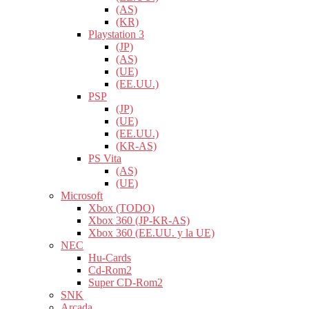
(AS)
(KR)
Playstation 3
(JP)
(AS)
(UE)
(EE.UU.)
PSP
(JP)
(UE)
(EE.UU.)
(KR-AS)
PS Vita
(AS)
(UE)
Microsoft
Xbox (TODO)
Xbox 360 (JP-KR-AS)
Xbox 360 (EE.UU. y la UE)
NEC
Hu-Cards
Cd-Rom2
Super CD-Rom2
SNK
Arcada