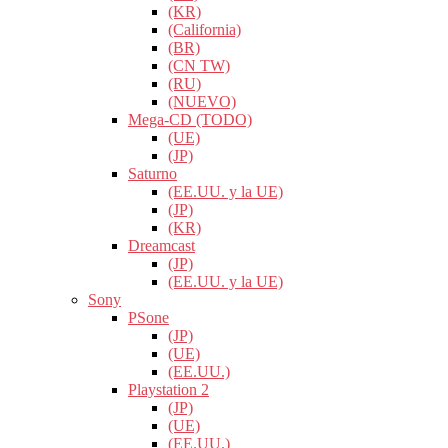
(KR)
(California)
(BR)
(CN TW)
(RU)
(NUEVO)
Mega-CD (TODO)
(UE)
(JP)
Saturno
(EE.UU. y la UE)
(JP)
(KR)
Dreamcast
(JP)
(EE.UU. y la UE)
Sony
PSone
(JP)
(UE)
(EE.UU.)
Playstation 2
(JP)
(UE)
(EE.UU.)