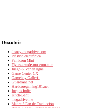
Descubrir
disney-megadrive.com
Plástico electrónica
Famicom Mini
Flyers.arcade-museum.com
Juego & Ver en ligne
Game Center CX
Gameboy Galleria
Guardiana.net
Hardcoregaming101.net
Juegos Indie
Kitch-Bent
megadrive.me
Madre 3 Fan de Traducción