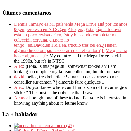
Últimos comentarios
Dennis Tamayo,es,Mi país tenía Mega Drive allá por los años
90,en,pero esta en NTSC,en,Alex,en,¿Esta página todavía
está un poco revisada?,en,Estoy buscando completar mi
colección coreana.,en,pero no
tengo..,en,David,en,Hola,en,artículo tres bel,en,¿Tienen
alguna dirección para asesorarme en el cantón?,fr,Me gustaría
hacer algunos...,fr
: My country had the Mega Drive back in
the 1990s, but it’s in NTSC.
Alex
: ¡Hola. Is this page still somewhat looked at? I am
looking to complete my korean collection, but do not have...
david
: hello , tres bel article ! aurais tu des adresses a me
conseiller sur canton ? j aimerais faire quelques...
Álex
: Do you know where can I find a scan of the cartridge’s
sticker? This post is the only site that I saw...
Achoo
: I bought one of these today. If anyone is interested in
knowing anything about it, let me know.
La + hablador
neocalimero (45)
Sp.!Nueva Zelanda (44)