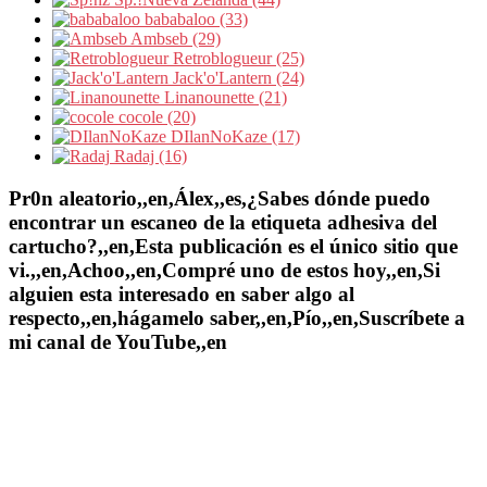
bababaloo (33)
Ambseb (29)
Retroblogueur (25)
Jack'o'Lantern (24)
Linanounette (21)
cocole (20)
DIlanNoKaze (17)
Radaj (16)
Pr0n aleatorio,,en,Álex,,es,¿Sabes dónde puedo
encontrar un escaneo de la etiqueta adhesiva del
cartucho?,,en,Esta publicación es el único sitio que
vi.,,en,Achoo,,en,Compré uno de estos hoy,,en,Si
alguien esta interesado en saber algo al
respecto,,en,hágamelo saber,,en,Pío,,en,Suscríbete a
mi canal de YouTube,,en