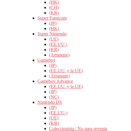
(HK)
(CH)
(KR)
Super Famicom
(JP)
(HK)
Super Nintendo
(UE)
(EE.UU.)
(KR)
(Arranque)
Gameboy
(JP)
(EE.UU. y la UE)
(Arranque)
Gameboy Advance
(EE.UU. y la UE)
(JP)
(NC)
Nintendo DS
(JP)
(EE.UU.)
(UE)
(KR)
Coleccionista / No para reventa