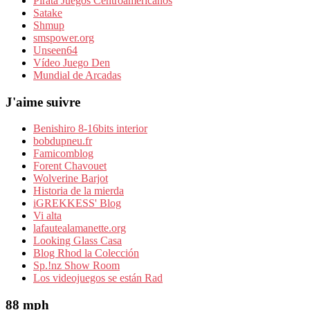
Pirata Juegos Centroamericanos
Satake
Shmup
smspower.org
Unseen64
Vídeo Juego Den
Mundial de Arcadas
J'aime suivre
Benishiro 8-16bits interior
bobdupneu.fr
Famicomblog
Forent Chavouet
Wolverine Barjot
Historia de la mierda
iGREKKESS' Blog
Vi alta
lafautealamanette.org
Looking Glass Casa
Blog Rhod la Colección
Sp.!nz Show Room
Los videojuegos se están Rad
88 mph