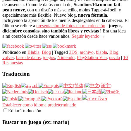
de ausencia. Como te darás cuenta de,
Scanlines16.com un fait
peau neuve
, con un diseño más sencillo, moins Tappe-à-l'oeil, y
especialmente más flexible. Nuevo blog,
nueva fórmula
,
incluyendo la aparición de los menús desplegables en la cabecera. El
último se refiere a
presentación de fotos en mi colección
:
juegos,
diciembre consolas, sino también libros y revistas !
Era una idea
a mi corazón desde hace varios años.
Seguir leyendo
→
Publicado en
Blabla
,
Blog
|
Tagged
3DS
,
archivo
,
blabla
,
Blog
,
volver
,
base de datos
,
juegos
,
Nintendo
,
PlayStation Vita
,
psvita
|
10
Respuestas
Traducción
Establecer como idioma predeterminado
Editar Traducción
Buscar un juego (ex: mario)