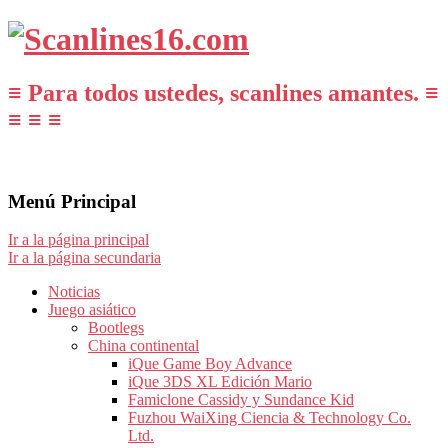
≡ Para todos ustedes, scanlines amantes. ≡
≡ ≡ ≡
Menú Principal
Ir a la página principal
Ir a la página secundaria
Noticias
Juego asiático
Bootlegs
China continental
iQue Game Boy Advance
iQue 3DS XL Edición Mario
Famiclone Cassidy y Sundance Kid
Fuzhou WaiXing Ciencia & Technology Co.
Ltd.