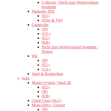
Collector / Nicht zum Weiterverkauf
bestimmt
Nintendo 3DS
(EU)
(iQue & TW)
Gamecube
(JP)
(US-)
(EU)
(KR)
Nicht zum Weiterverkauf bestimmt /
Demos
Wii
(JP)
(EU)
(US-)
Spiel & Beobachten
Sega
Master System / Mark III
(EU)
(JP)
(KR)
Game Gear (ALL)
Mega Drive / Genese
(JP)