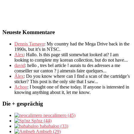
Neueste Kommentare
Dennis Tamayo
:
My country had the Mega Drive back in the
1990s
,
but it’s in NTSC
.
Alex
: Hallo.
Is this page still somewhat looked at
?
I am
looking to complete my korean collection
,
but do not have..
.
david
:
hello
,
tres bel article
!
aurais tu des adresses a me
conseiller sur canton
?
j aimerais faire quelques..
.
Álex
: Do you know where can I find a scan of the cartridge’s
sticker? This post is the only site that I saw...
Achoo
: I bought one of these today. If anyone is interested in
knowing anything about it, let me know.
Die + gesprächig
neocalimero (45)
Sp!nz (44)
bababaloo (33)
Ambseb (29)