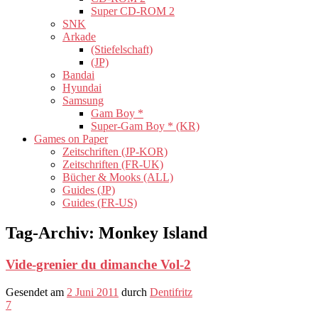
Super CD-ROM 2
SNK
Arkade
(Stiefelschaft)
(JP)
Bandai
Hyundai
Samsung
Gam Boy *
Super-Gam Boy * (KR)
Games on Paper
Zeitschriften (JP-KOR)
Zeitschriften (FR-UK)
Bücher & Mooks (ALL)
Guides (JP)
Guides (FR-US)
Tag-Archiv:
Monkey Island
Vide-grenier du dimanche Vol-2
Gesendet am
2 Juni 2011
durch
Dentifritz
7