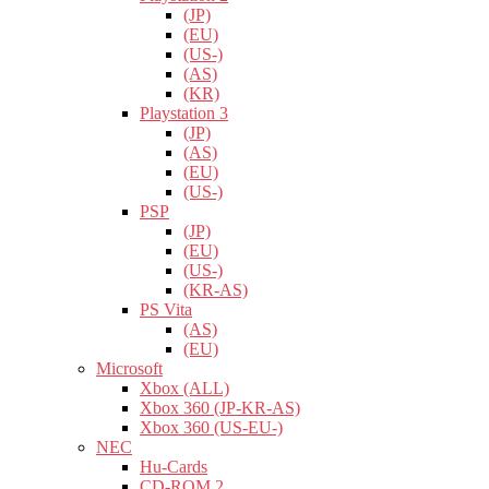
(JP)
(EU)
(US-)
(AS)
(KR)
Playstation 3
(JP)
(AS)
(EU)
(US-)
PSP
(JP)
(EU)
(US-)
(KR-AS)
PS Vita
(AS)
(EU)
Microsoft
Xbox (ALL)
Xbox 360 (JP-KR-AS)
Xbox 360 (US-EU-)
NEC
Hu-Cards
CD-ROM 2