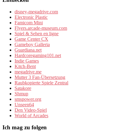
disney-megadrive.com
Electronic Plastic
Famicom Mini
Flyers.arcade-museum.com
Spiel & Sehen en ligne
Game Center CX
Gameboy Galleria
Guardiana.net
Hardcoregaming101.net
Indie Games
Kitch-Bent
megadrive.me
Mutter 3 Fan-Übersetzung
Raubkopierte Spiele Zentral
Satakore
Shmup
smspower.org
Unseen64
Den Video-Spiel
World of Arcades
Ich mag zu folgen