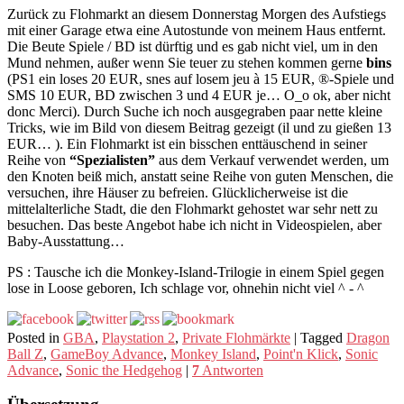
Zurück zu Flohmarkt an diesem Donnerstag Morgen des Aufstiegs
mit einer Garage etwa eine Autostunde von meinem Haus entfernt.
Die Beute Spiele / BD ist dürftig und es gab nicht viel, um in den
Mund nehmen, außer wenn Sie teuer zu stehen kommen gerne
bins
(PS1 ein loses 20 EUR, snes auf losem jeu à 15 EUR, ®-Spiele und
SMS 10 EUR, BD zwischen 3 und 4 EUR je… O_o ok, aber nicht
donc Merci). Durch Suche ich noch ausgegraben paar nette kleine
Tricks, wie im Bild von diesem Beitrag gezeigt (il und zu gießen 13
EUR… ). Ein Flohmarkt ist ein bisschen enttäuschend in seiner
Reihe von
“Spezialisten”
aus dem Verkauf verwendet werden, um
den Knoten beiß mich, anstatt seine Reihe von guten Menschen, die
versuchen, ihre Häuser zu befreien. Glücklicherweise ist die
mittelalterliche Stadt, die den Flohmarkt gehostet war sehr nett zu
besuchen. Das beste Angebot habe ich nicht in Videospielen, aber
Baby-Ausstattung…
PS : Tausche ich die Monkey-Island-Trilogie in einem Spiel gegen
lose in Loose geboren, Ich schlage vor, ohnehin nicht viel ^ - ^
Posted in
GBA
,
Playstation 2
,
Private Flohmärkte
|
Tagged
Dragon
Ball Z
,
GameBoy Advance
,
Monkey Island
,
Point'n Klick
,
Sonic
Advance
,
Sonic the Hedgehog
|
7
Antworten