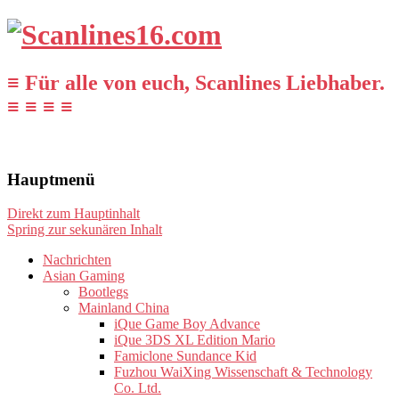
≡ Für alle von euch, Scanlines Liebhaber.
≡ ≡ ≡ ≡
Hauptmenü
Direkt zum Hauptinhalt
Spring zur sekunären Inhalt
Nachrichten
Asian Gaming
Bootlegs
Mainland China
iQue Game Boy Advance
iQue 3DS XL Edition Mario
Famiclone Sundance Kid
Fuzhou WaiXing Wissenschaft & Technology
Co. Ltd.