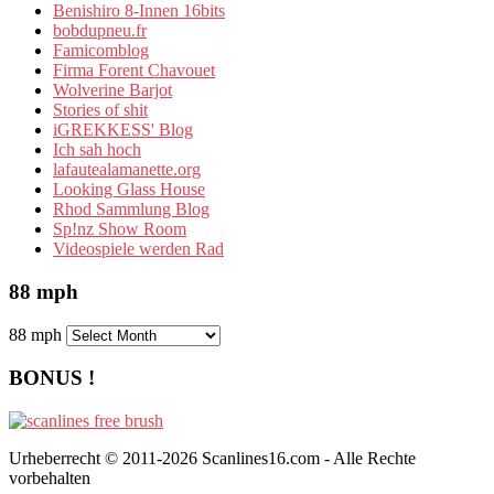
Benishiro 8-Innen 16bits
bobdupneu.fr
Famicomblog
Firma Forent Chavouet
Wolverine Barjot
Stories of shit
iGREKKESS' Blog
Ich sah hoch
lafautealamanette.org
Looking Glass House
Rhod Sammlung Blog
Sp!nz Show Room
Videospiele werden Rad
88 mph
88 mph
BONUS !
Urheberrecht © 2011-2026 Scanlines16.com - Alle Rechte
vorbehalten