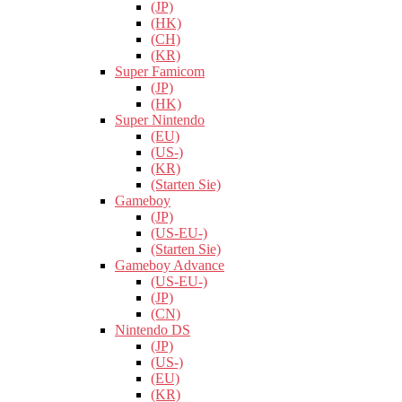
(JP)
(HK)
(CH)
(KR)
Super Famicom
(JP)
(HK)
Super Nintendo
(EU)
(US-)
(KR)
(Starten Sie)
Gameboy
(JP)
(US-EU-)
(Starten Sie)
Gameboy Advance
(US-EU-)
(JP)
(CN)
Nintendo DS
(JP)
(US-)
(EU)
(KR)