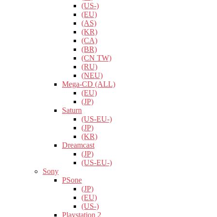
(US-)
(EU)
(AS)
(KR)
(CA)
(BR)
(CN TW)
(RU)
(NEU)
Mega-CD (ALL)
(EU)
(JP)
Saturn
(US-EU-)
(JP)
(KR)
Dreamcast
(JP)
(US-EU-)
Sony
PSone
(JP)
(EU)
(US-)
Playstation 2