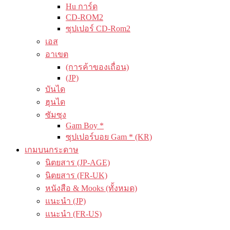
Hu การ์ด
CD-ROM2
ซุปเปอร์ CD-Rom2
เอส
อาเขต
(การค้าของเถื่อน)
(JP)
บันได
ฮุนได
ซัมซุง
Gam Boy *
ซุปเปอร์บอย Gam * (KR)
เกมบนกระดาษ
นิตยสาร (JP-AGE)
นิตยสาร (FR-UK)
หนังสือ & Mooks (ทั้งหมด)
แนะนำ (JP)
แนะนำ (FR-US)