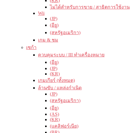
(KR)
ไม่ได้สำหรับการขาย / สาธิตการใช้งาน
Wii
(JP)
(อียู)
(สหรัฐอเมริกา)
เกม & ชม
เซก้า
ควบคุมระบบ / III ทำเครื่องหมาย
(อียู)
(JP)
(KR)
เกมเกียร์ (ทั้งหมด)
ล้านขับ / แหล่งกำเนิด
(JP)
(สหรัฐอเมริกา)
(อียู)
(AS)
(KR)
(แคลิฟอร์เนีย)
(BR)