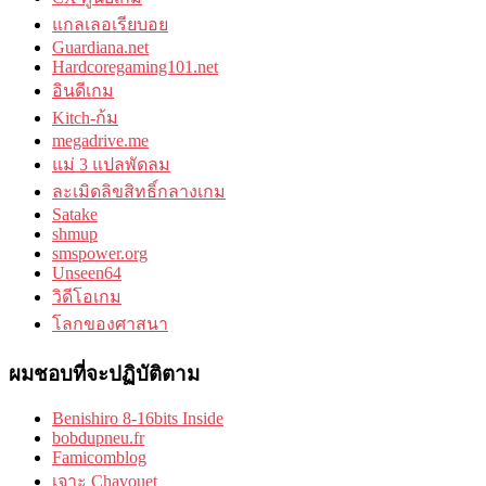
แกลเลอเรียบอย
Guardiana.net
Hardcoregaming101.net
อินดีเกม
Kitch-ก้ม
megadrive.me
แม่ 3 แปลพัดลม
ละเมิดลิขสิทธิ์กลางเกม
Satake
shmup
smspower.org
Unseen64
วิดีโอเกม
โลกของศาสนา
ผมชอบที่จะปฏิบัติตาม
Benishiro 8-16bits Inside
bobdupneu.fr
Famicomblog
เจาะ Chavouet