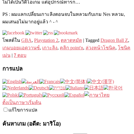
ไม่ได้เป็นวิดีโอเกม แต่อุปกรณ์ทารก…
PS : ผมแลกเปลี่ยนเกาะลิงตอนจบในหลวมกับเกม Nes หลวม,
ผมเสนอไม่มากอยู่แล้ว ^ - ^
โพสต์ใน
GBA
,
Playstation 2
,
ตลาดหมัด
|
Tagged
Dragon Ball Z
,
เกมบอยแอดวานซ์
,
เกาะลิง
,
คลิก point'n
,
ล่วงหน้าโซนิค
,
โซนิค
เม่น
|
7
ตอบ
การแปล
ตั้งเป็นภาษาเริ่มต้น
แก้ไขการแปล
ค้นหาเกม (อดีต: มาริโอ)