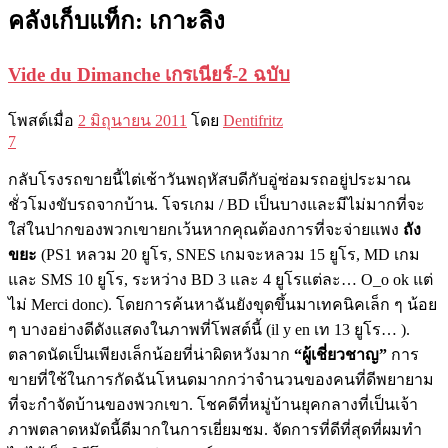
คลังเก็บแท็ก:
เกาะลิง
Vide du Dimanche เกรเนียร์-2 ฉบับ
โพสต์เมื่อ
2 มิถุนายน 2011
โดย
Dentifritz
7
กลับโรงรถขายนี้ไต่เช้าวันพฤหัสบดีกับอู่ซ่อมรถอยู่ประมาณ
ชั่วโมงขับรถจากบ้าน. โจรเกม / BD เป็นบางและมีไม่มากที่จะ
ใส่ในปากของพวกเขายกเว้นหากคุณต้องการที่จะจ่ายแพง
ถัง
ขยะ
(PS1 หลวม 20 ยูโร, SNES เกมจะหลวม 15 ยูโร, MD เกม
และ SMS 10 ยูโร, ระหว่าง BD 3 และ 4 ยูโรแต่ละ… O_o ok แต่
ไม่ Merci donc). โดยการค้นหาฉันยังขุดขึ้นมาเทคนิคเล็ก ๆ น้อย
ๆ บางอย่างดีดังแสดงในภาพที่โพสต์นี้ (il y en เท 13 ยูโร… ).
ตลาดนัดเป็นเพียงเล็กน้อยที่น่าผิดหวังมาก
“ผู้เชี่ยวชาญ”
การ
ขายที่ใช้ในการกัดฉันโหนดมากกว่าจำนวนของคนที่ดีพยายาม
ที่จะกำจัดบ้านของพวกเขา. โชคดีที่หมู่บ้านยุคกลางที่เป็นเจ้า
ภาพตลาดหมัดนี้ดีมากในการเยี่ยมชม. จัดการที่ดีที่สุดที่ผมทำ