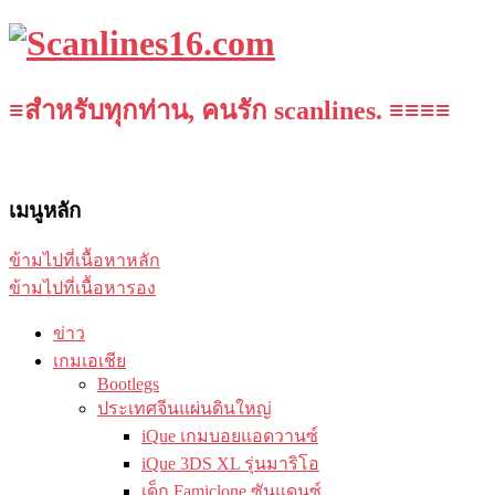
≡สำหรับทุกท่าน, คนรัก scanlines. ≡≡≡≡
เมนูหลัก
ข้ามไปที่เนื้อหาหลัก
ข้ามไปที่เนื้อหารอง
ข่าว
เกมเอเชีย
Bootlegs
ประเทศจีนแผ่นดินใหญ่
iQue เกมบอยแอดวานซ์
iQue 3DS XL รุ่นมาริโอ
เด็ก Famiclone ซันแดนซ์