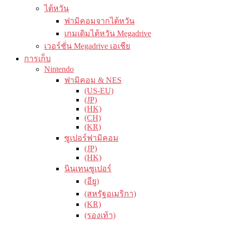
ไต้หวัน
ฟามิคอมจากไต้หวัน
เกมเดิมไต้หวัน Megadrive
เวอร์ชั่น Megadrive เอเชีย
การเก็บ
Nintendo
ฟามิคอม & NES
(US-EU)
(JP)
(HK)
(CH)
(KR)
ซูเปอร์ฟามิคอม
(JP)
(HK)
นินเทนซูเปอร์
(อียู)
(สหรัฐอเมริกา)
(KR)
(รองเท้า)