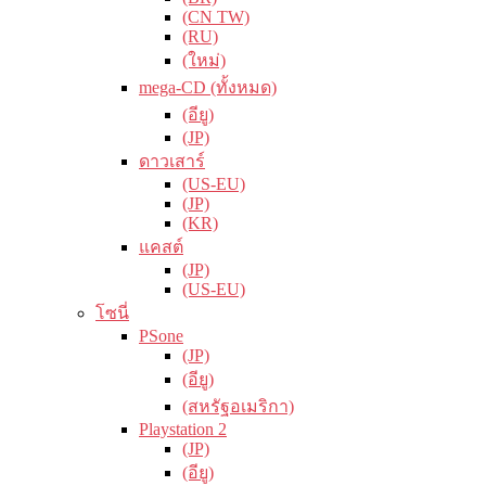
(CN TW)
(RU)
(ใหม่)
mega-CD (ทั้งหมด)
(อียู)
(JP)
ดาวเสาร์
(US-EU)
(JP)
(KR)
แคสต์
(JP)
(US-EU)
โซนี่
PSone
(JP)
(อียู)
(สหรัฐอเมริกา)
Playstation 2
(JP)
(อียู)