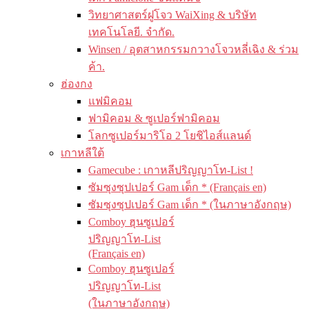
วิทยาศาสตร์ฝูโจว WaiXing & บริษัท
เทคโนโลยี. จำกัด.
Winsen / อุตสาหกรรมกวางโจวหลี่เฉิง & ร่วม
ค้า.
ฮ่องกง
แฟมิคอม
ฟามิคอม & ซูเปอร์ฟามิคอม
โลกซูเปอร์มาริโอ 2 โยชิไอส์แลนด์
เกาหลีใต้
Gamecube : เกาหลีปริญญาโท-List !
ซัมซุงซุปเปอร์ Gam เด็ก * (Français en)
ซัมซุงซุปเปอร์ Gam เด็ก * (ในภาษาอังกฤษ)
Comboy ฮุนซูเปอร์
ปริญญาโท-List
(Français en)
Comboy ฮุนซูเปอร์
ปริญญาโท-List
(ในภาษาอังกฤษ)