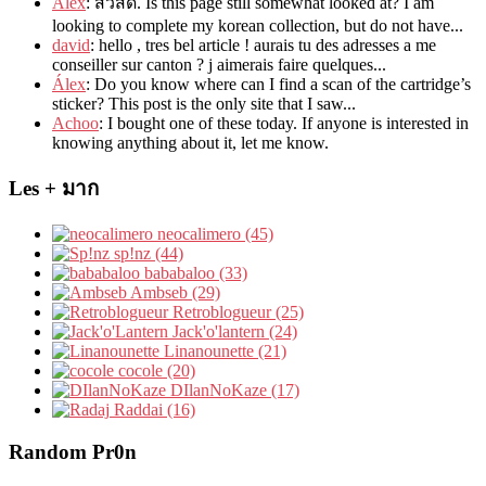
Alex
: สวัสดี.
Is this page still somewhat looked at
?
I am
looking to complete my korean collection
,
but do not have..
.
david
:
hello
,
tres bel article
!
aurais tu des adresses a me
conseiller sur canton
?
j aimerais faire quelques..
.
Álex
: Do you know where can I find a scan of the cartridge’s
sticker? This post is the only site that I saw...
Achoo
: I bought one of these today. If anyone is interested in
knowing anything about it, let me know.
Les + มาก
neocalimero (45)
sp!nz (44)
bababaloo (33)
Ambseb (29)
Retroblogueur (25)
Jack'o'lantern (24)
Linanounette (21)
cocole (20)
DIlanNoKaze (17)
Raddai (16)
Random Pr0n