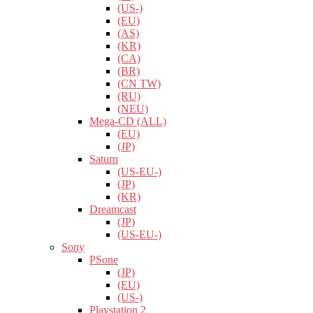
(US-)
(EU)
(AS)
(KR)
(CA)
(BR)
(CN TW)
(RU)
(NEU)
Mega-CD (ALL)
(EU)
(JP)
Saturn
(US-EU-)
(JP)
(KR)
Dreamcast
(JP)
(US-EU-)
Sony
PSone
(JP)
(EU)
(US-)
Playstation 2