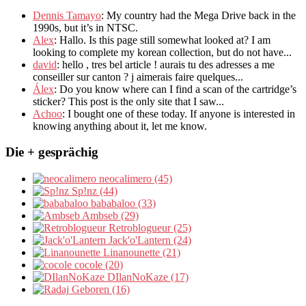
Dennis Tamayo
:
My country had the Mega Drive back in the
1990s
,
but it’s in NTSC
.
Alex
: Hallo.
Is this page still somewhat looked at
?
I am
looking to complete my korean collection
,
but do not have..
.
david
:
hello
,
tres bel article
!
aurais tu des adresses a me
conseiller sur canton
?
j aimerais faire quelques..
.
Álex
: Do you know where can I find a scan of the cartridge’s
sticker? This post is the only site that I saw...
Achoo
: I bought one of these today. If anyone is interested in
knowing anything about it, let me know.
Die + gesprächig
neocalimero (45)
Sp!nz (44)
bababaloo (33)
Ambseb (29)
Retroblogueur (25)
Jack'o'Lantern (24)
Linanounette (21)
cocole (20)
DIlanNoKaze (17)
Geboren (16)