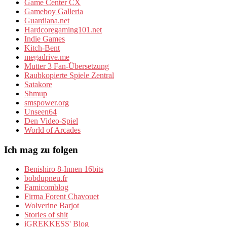
Game Center CX
Gameboy Galleria
Guardiana.net
Hardcoregaming101.net
Indie Games
Kitch-Bent
megadrive.me
Mutter 3 Fan-Übersetzung
Raubkopierte Spiele Zentral
Satakore
Shmup
smspower.org
Unseen64
Den Video-Spiel
World of Arcades
Ich mag zu folgen
Benishiro 8-Innen 16bits
bobdupneu.fr
Famicomblog
Firma Forent Chavouet
Wolverine Barjot
Stories of shit
iGREKKESS' Blog