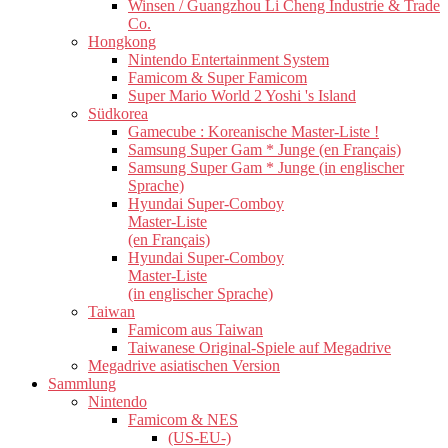
Winsen / Guangzhou Li Cheng Industrie & Trade
Co.
Hongkong
Nintendo Entertainment System
Famicom & Super Famicom
Super Mario World 2 Yoshi 's Island
Südkorea
Gamecube : Koreanische Master-Liste !
Samsung Super Gam * Junge (en Français)
Samsung Super Gam * Junge (in englischer
Sprache)
Hyundai Super-Comboy
Master-Liste
(en Français)
Hyundai Super-Comboy
Master-Liste
(in englischer Sprache)
Taiwan
Famicom aus Taiwan
Taiwanese Original-Spiele auf Megadrive
Megadrive asiatischen Version
Sammlung
Nintendo
Famicom & NES
(US-EU-)