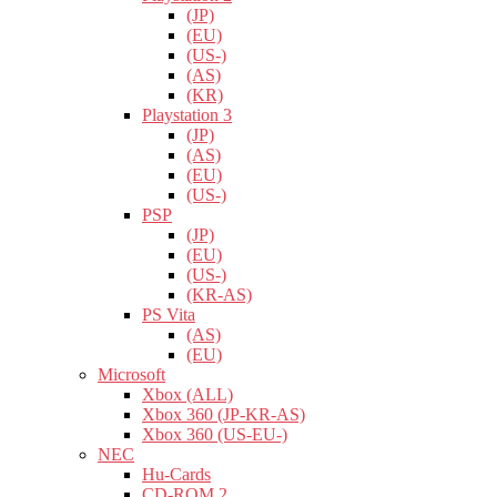
(JP)
(EU)
(US-)
(AS)
(KR)
Playstation 3
(JP)
(AS)
(EU)
(US-)
PSP
(JP)
(EU)
(US-)
(KR-AS)
PS Vita
(AS)
(EU)
Microsoft
Xbox (ALL)
Xbox 360 (JP-KR-AS)
Xbox 360 (US-EU-)
NEC
Hu-Cards
CD-ROM 2