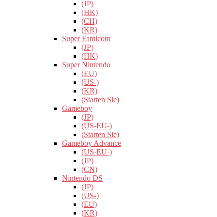
(JP)
(HK)
(CH)
(KR)
Super Famicom
(JP)
(HK)
Super Nintendo
(EU)
(US-)
(KR)
(Starten Sie)
Gameboy
(JP)
(US-EU-)
(Starten Sie)
Gameboy Advance
(US-EU-)
(JP)
(CN)
Nintendo DS
(JP)
(US-)
(EU)
(KR)