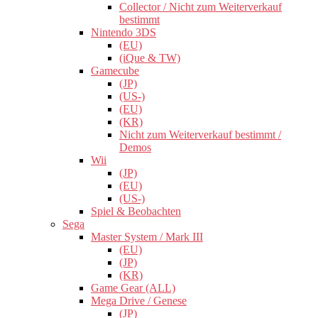
Collector / Nicht zum Weiterverkauf
bestimmt
Nintendo 3DS
(EU)
(iQue & TW)
Gamecube
(JP)
(US-)
(EU)
(KR)
Nicht zum Weiterverkauf bestimmt /
Demos
Wii
(JP)
(EU)
(US-)
Spiel & Beobachten
Sega
Master System / Mark III
(EU)
(JP)
(KR)
Game Gear (ALL)
Mega Drive / Genese
(JP)