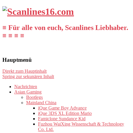
≡ Für alle von euch, Scanlines Liebhaber.
≡ ≡ ≡ ≡
Hauptmenü
Direkt zum Hauptinhalt
Spring zur sekunären Inhalt
Nachrichten
Asian Gaming
Bootlegs
Mainland China
iQue Game Boy Advance
iQue 3DS XL Edition Mario
Famiclone Sundance Kid
Fuzhou WaiXing Wissenschaft & Technology
Co. Ltd.