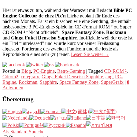
Hier ist etwas zu tun, während der Wartezeit mit Bedacht
Bible PC-
Engine Collector de chez Pix'n Liebe
geplant für Ende des
nächsten Monats. Es ist ein bisschen wie eine Sendung, die enthält
insbesondere 3 PC-Engine-Spiele im CD-Format·ROM ² ou Super
CD·ROM ² “Nicht-officiels” :
Space Fantasy Zone
,
Rockman
und
Ginga Fukei Densetsu Sapphire
. Inoffizielle weil der erste ist
ein Titel “unreleased” und wurde kurz vor seiner Freilassung
abgesagt, Portierung des zweiten Famicom und die letzte als
Reproduktion eines sehr (zu) teuer.
Lesen Sie weiter
→
Posted in
Blog
,
PC-Engine
,
Retro-Gaming
|
Tagged
CD·ROM ²
,
Cdrom2
,
coregrafx
,
Ginga Fukei Densetsu Sapphire
,
ang
,
PC-
Engine
,
Rockman
,
Sapphire
,
Space Fantasy Zone
,
SuperGrafx
|
8
Antworten
Übersetzung
Als Standard Sprache