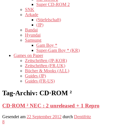
Super CD-ROM 2
SNK
Arkade
(Stiefelschaft)
(JP)
Bandai
Hyundai
Samsung
Gam Boy *
Super-Gam Boy * (KR)
Games on Paper
Zeitschriften (JP-KOR)
Zeitschriften (FR-UK)
Bücher & Mooks (ALL)
Guides (JP)
Guides (FR-US)
Tag-Archiv:
CD·ROM ²
CD·ROM ² NEC : 2 unreleased + 1 Repro
Gesendet am
22 September 2012
durch
Dentifritz
8