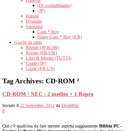
Galleria
(Di contrabbando)
(JP)
Bandai
Hyundai
Samsung
Gam * Boy
Super Gam * Boy (KR)
Giochi su carta
Riviste (JP-KOR)
Riviste (FR-UK)
Libri & Mooks (TUTTI)
Guide (JP)
Guide (FR-US)
Tag Archives:
CD·ROM ²
CD·ROM ² NEC : 2 inedito + 1 Repro
Inviato il
22 Settembre 2012
da
Dentifritz
8
Qui c'è qualcosa da fare mentre aspetta saggiamente
Bibbia PC-