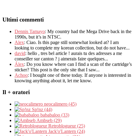
Ultimi commenti
Dennis Tamayo
:
My country had the Mega Drive back in the
1990s
,
but it’s in NTSC
.
Alex
: Ciao.
Is this page still somewhat looked at
?
I am
looking to complete my korean collection
,
but do not have..
.
david
:
hello
,
tres bel article
!
aurais tu des adresses a me
conseiller sur canton
?
j aimerais faire quelques..
.
Álex
: Do you know where can I find a scan of the cartridge’s
sticker? This post is the only site that I saw...
Achoo
: I bought one of these today. If anyone is interested in
knowing anything about it, let me know.
Il + oratori
neocalimero (45)
Sp!nz (44)
bababaloo (33)
Ambseb (29)
Retroblogueur (25)
Jack'o'Lantern (24)