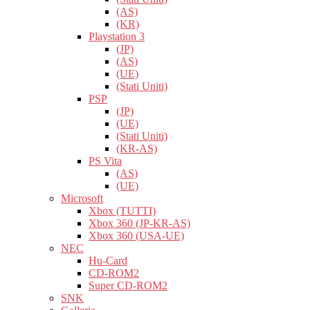
(AS)
(KR)
Playstation 3
(JP)
(AS)
(UE)
(Stati Uniti)
PSP
(JP)
(UE)
(Stati Uniti)
(KR-AS)
PS Vita
(AS)
(UE)
Microsoft
Xbox (TUTTI)
Xbox 360 (JP-KR-AS)
Xbox 360 (USA-UE)
NEC
Hu-Card
CD-ROM2
Super CD-ROM2
SNK