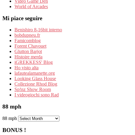
Video Game Den
World of Arcades
Mi piace seguire
Benishiro 8-16bit interno
bobdupneu.fr
Famicomblog
Forent Chavouet
Glutton Barjot
Histoire merda
iGREKKESS' Blog
Ho visto alta
lafautealamanette.org
Looking Glass House
Collezione Rhod Blog
Sp!nz Show Room
I videogiochi sono Rad
88 mph
88 mph
BONUS !