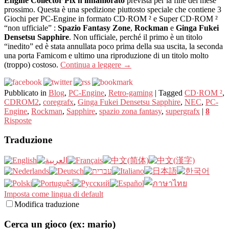
Engine Collector Pix'n innamorato
prevista per la fine del mese
prossimo. Questa è una spedizione piuttosto speciale che contiene 3
Giochi per PC-Engine in formato CD·ROM ² e Super CD·ROM ²
“non ufficiale” :
Spazio Fantasy Zone
,
Rockman
e
Ginga Fukei
Densetsu Sapphire
. Non ufficiale, perché il primo è un titolo
“inedito” ed è stata annullata poco prima della sua uscita, la seconda
una porta Famicom e ultimo una riproduzione di un titolo molto
(troppo) costoso.
Continua a leggere
→
Pubblicato in
Blog
,
PC-Engine
,
Retro-gaming
|
Tagged
CD·ROM ²
,
CDROM2
,
coregrafx
,
Ginga Fukei Densetsu Sapphire
,
NEC
,
PC-
Engine
,
Rockman
,
Sapphire
,
spazio zona fantasy
,
supergrafx
|
8
Risposte
Traduzione
Imposta come lingua di default
Modifica traduzione
Cerca un gioco (ex: mario)