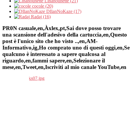
Linanounette (21)
cocole (20)
DIlanNoKaze (17)
Radaj (16)
PR0N casuale,en,Àxlex,pt,Sai dove posso trovare
una scansione dell'adesivo della cartuccia,en,Questo
post è l'unico sito che ho visto ..,en,AM-
Informativo,ig,Ho comprato uno di questi oggi,en,Se
qualcuno è interessato a sapere qualcosa al
riguardo,en,fammi sapere,en,Selezionare il
mese,en,Tweet,en,Iscriviti al mio canale YouTube,en