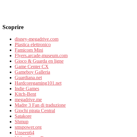
Scoprire
disney-megadrive.com
Plastica elettronico
Famicom Mini
Flyers.arcade-museum.com
Gioco & Guarda en ligne
Game Center CX
Gameboy Galleria
Guardiana.net
Hardcoregaming101.net
Indie Games
Kitch-Bent
megadrive.me
Madre 3 Fan di traduzione
Giochi pirata Central
Satakore
Shmup
smspower.org
Unseen64