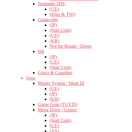
Nintendo 3DS
(UE)
(iQue & TW)
Gamecube
(JP)
(Stati Uniti)
(UE)
(KR)
Not for Resale / Demo
Wii
(JP)
(UE)
(Stati Uniti)
Gioco & Guardare
Sega
Master System / Mark III
(UE)
(JP)
(KR)
Game Gear (TUTTI)
Mega Drive / Genesi
(JP)
(Stati Uniti)
(UE)
(AS)