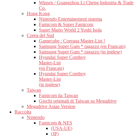
Winsen / Guangzhou Li Cheng Industria & Trade
Co.
Hong Kong
Nintendo Entertainement sistema
Famicom & Super Famicom
Super Mario World 2 Yoshi Isola
Corea del Sud
Gamecube : Coreana Master-List !
Samsung Super Gam * ragazzo (en Français)
Samsung Super Gam * ragazzo (in inglese)
Hyundai Super Comboy
Master-List
(en Français)
Hyundai Super Comboy
Master-List
(in inglese)
Taiwan
Famicom da Taiwan
Giochi originali di Taiwan su Megadrive
Megadrive Asian Version
Raccolta
Nintendo
Famicom & NES
(USA-UE)
(JP)