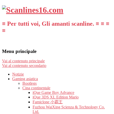
≡ Per tutti voi, Gli amanti scanline. ≡ ≡ ≡
≡
Menu principale
Vai al contenuto principale
Vai al contenuto secondario
Notizie
Gaming asiatica
Bootlegs
Cina continentale
iQue Game Boy Advance
iQue 3DS XL Edition Mario
Famiclone 小霸王
Fuzhou WaiXing Scienza & Technology Co.
Ltd.