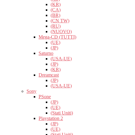
(KR)
(CA)
(BR)
(CN TW)
(RU)
(NUOVO)
Mega-CD (TUTTI)
(UE)
(JP)
Saturno
(USA-UE)
(JP)
(KR)
Dreamcast
(JP)
(USA-UE)
Sony
PSone
(JP)
(UE)
(Stati Uniti)
Playstation 2
(JP)
(UE)
(Stati Uniti)