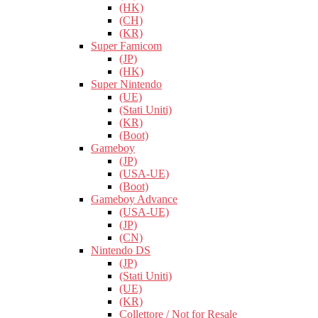
(HK)
(CH)
(KR)
Super Famicom
(JP)
(HK)
Super Nintendo
(UE)
(Stati Uniti)
(KR)
(Boot)
Gameboy
(JP)
(USA-UE)
(Boot)
Gameboy Advance
(USA-UE)
(JP)
(CN)
Nintendo DS
(JP)
(Stati Uniti)
(UE)
(KR)
Collettore / Not for Resale