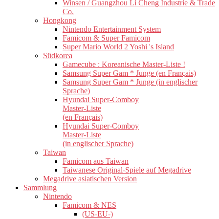
Winsen / Guangzhou Li Cheng Industrie & Trade
Co.
Hongkong
Nintendo Entertainment System
Famicom & Super Famicom
Super Mario World 2 Yoshi 's Island
Südkorea
Gamecube : Koreanische Master-Liste !
Samsung Super Gam * Junge (en Français)
Samsung Super Gam * Junge (in englischer
Sprache)
Hyundai Super-Comboy
Master-Liste
(en Français)
Hyundai Super-Comboy
Master-Liste
(in englischer Sprache)
Taiwan
Famicom aus Taiwan
Taiwanese Original-Spiele auf Megadrive
Megadrive asiatischen Version
Sammlung
Nintendo
Famicom & NES
(US-EU-)