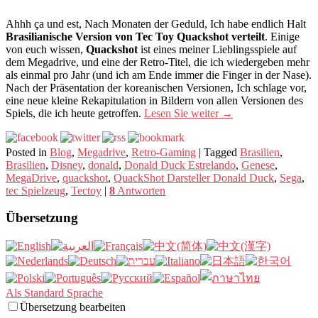
Ahhh ça und est, Nach Monaten der Geduld, Ich habe endlich Halt
Brasilianische Version von Tec Toy Quackshot verteilt
. Einige
von euch wissen,
Quackshot
ist eines meiner Lieblingsspiele auf
dem Megadrive, und eine der Retro-Titel, die ich wiedergeben mehr
als einmal pro Jahr (und ich am Ende immer die Finger in der Nase).
Nach der Präsentation der koreanischen Versionen, Ich schlage vor,
eine neue kleine Rekapitulation in Bildern von allen Versionen des
Spiels, die ich heute getroffen.
Lesen Sie weiter
→
Posted in
Blog
,
Megadrive
,
Retro-Gaming
|
Tagged
Brasilien
,
Brasilien
,
Disney
,
donald
,
Donald Duck Estrelando
,
Genese
,
MegaDrive
,
quackshot
,
QuackShot Darsteller Donald Duck
,
Sega
,
tec Spielzeug
,
Tectoy
|
8
Antworten
Übersetzung
Als Standard Sprache
Übersetzung bearbeiten