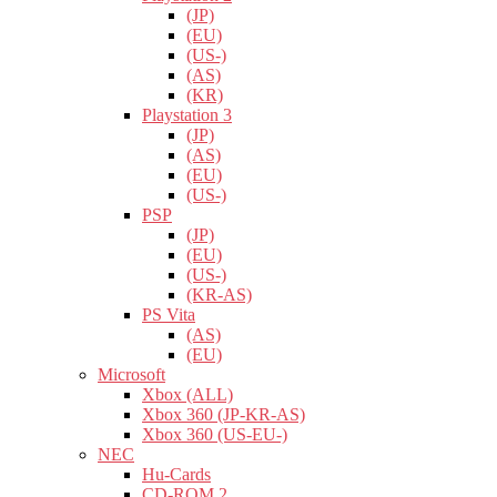
(JP)
(EU)
(US-)
(AS)
(KR)
Playstation 3
(JP)
(AS)
(EU)
(US-)
PSP
(JP)
(EU)
(US-)
(KR-AS)
PS Vita
(AS)
(EU)
Microsoft
Xbox (ALL)
Xbox 360 (JP-KR-AS)
Xbox 360 (US-EU-)
NEC
Hu-Cards
CD-ROM 2