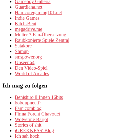
Gameboy Galleria
Guardiana.net
Hardcoregaming101.net
Indie Games
Kitch-Bent
megadrive.me
Mutter 3 Fan-Übersetzung
Raubkopierte Spiele Zentral
Satakore
Shmup
smspower.org
Unseen64
Den Video-Spiel
World of Arcades
Ich mag zu folgen
Benishiro 8-Innen 16bits
bobdupneu.fr
Famicomblog
Firma Forent Chavouet
Wolverine Barjot
Stories of shit
iGREKKESS' Blog
Ich sah hoch