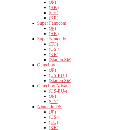
(JP)
(HK)
(CH)
(KR)
Super Famicom
(JP)
(HK)
Super Nintendo
(EU)
(US-)
(KR)
(Starten Sie)
Gameboy
(JP)
(US-EU-)
(Starten Sie)
Gameboy Advance
(US-EU-)
(JP)
(CN)
Nintendo DS
(JP)
(US-)
(EU)
(KR)