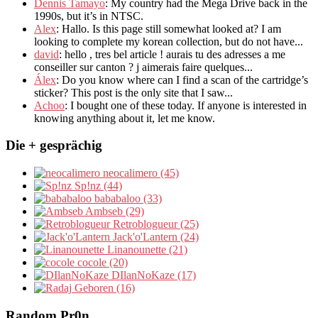
Dennis Tamayo
:
My country had the Mega Drive back in the
1990s
,
but it’s in NTSC
.
Alex
: Hallo.
Is this page still somewhat looked at
?
I am
looking to complete my korean collection
,
but do not have..
.
david
:
hello
,
tres bel article
!
aurais tu des adresses a me
conseiller sur canton
?
j aimerais faire quelques..
.
Álex
: Do you know where can I find a scan of the cartridge’s
sticker? This post is the only site that I saw...
Achoo
: I bought one of these today. If anyone is interested in
knowing anything about it, let me know.
Die + gesprächig
neocalimero (45)
Sp!nz (44)
bababaloo (33)
Ambseb (29)
Retroblogueur (25)
Jack'o'Lantern (24)
Linanounette (21)
cocole (20)
DIlanNoKaze (17)
Geboren (16)
Random Pr0n