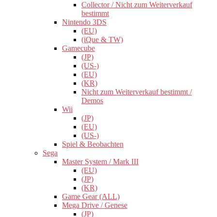
Collector / Nicht zum Weiterverkauf
bestimmt
Nintendo 3DS
(EU)
(iQue & TW)
Gamecube
(JP)
(US-)
(EU)
(KR)
Nicht zum Weiterverkauf bestimmt /
Demos
Wii
(JP)
(EU)
(US-)
Spiel & Beobachten
Sega
Master System / Mark III
(EU)
(JP)
(KR)
Game Gear (ALL)
Mega Drive / Genese
(JP)