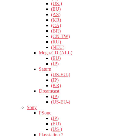
(US-)
(EU)
(AS)
(KR)
(CA)
(BR)
(CN TW)
(RU)
(NEU)
Mega-CD (ALL)
(EU)
(JP)
Saturn
(US-EU-)
(JP)
(KR)
Dreamcast
(JP)
(US-EU-)
Sony
PSone
(JP)
(EU)
(US-)
Playstation 2