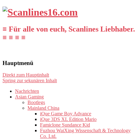
≡ Für alle von euch, Scanlines Liebhaber.
≡ ≡ ≡ ≡
Hauptmenü
Direkt zum Hauptinhalt
Spring zur sekunären Inhalt
Nachrichten
Asian Gaming
Bootlegs
Mainland China
iQue Game Boy Advance
iQue 3DS XL Edition Mario
Famiclone Sundance Kid
Fuzhou WaiXing Wissenschaft & Technology
Co. Ltd.