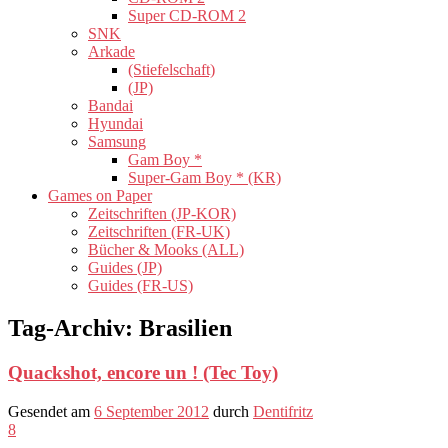
Super CD-ROM 2
SNK
Arkade
(Stiefelschaft)
(JP)
Bandai
Hyundai
Samsung
Gam Boy *
Super-Gam Boy * (KR)
Games on Paper
Zeitschriften (JP-KOR)
Zeitschriften (FR-UK)
Bücher & Mooks (ALL)
Guides (JP)
Guides (FR-US)
Tag-Archiv:
Brasilien
Quackshot, encore un ! (Tec Toy)
Gesendet am
6 September 2012
durch
Dentifritz
8