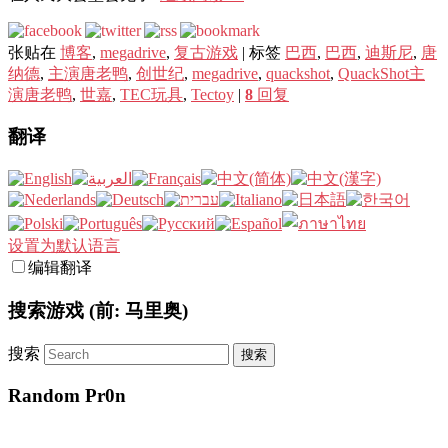
张贴在
博客
,
megadrive
,
复古游戏
|
标签
巴西
,
巴西
,
迪斯尼
,
唐
纳德
,
主演唐老鸭
,
创世纪
,
megadrive
,
quackshot
,
QuackShot主
演唐老鸭
,
世嘉
,
TEC玩具
,
Tectoy
|
8
回复
翻译
设置为默认语言
编辑翻译
搜索游戏 (前: 马里奥)
搜索
Random Pr0n