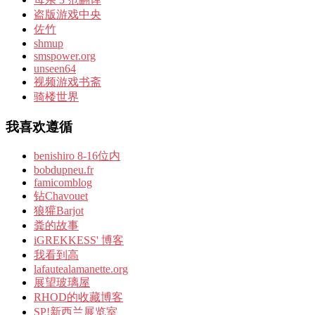
盗版游戏中央
佐竹
shmup
smspower.org
unseen64
视频游戏书斋
骑楼世界
我喜欢遵循
benishiro 8-16位内
bobdupneu.fr
famicomblog
钻Chavouet
狼獾Barjot
粪的故事
iGREKKESS' 博客
我看到高
lafautealamanette.org
展望玻璃屋
RHOD的收藏博客
SP!新西兰展览室