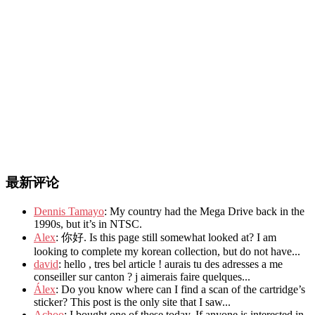
最新评论
Dennis Tamayo
: My country had the Mega Drive back in the
1990s, but it’s in NTSC.
Alex
: 你好. Is this page still somewhat looked at? I am
looking to complete my korean collection, but do not have...
david
: hello , tres bel article ! aurais tu des adresses a me
conseiller sur canton ? j aimerais faire quelques...
Álex
: Do you know where can I find a scan of the cartridge’s
sticker? This post is the only site that I saw...
Achoo
: I bought one of these today. If anyone is interested in