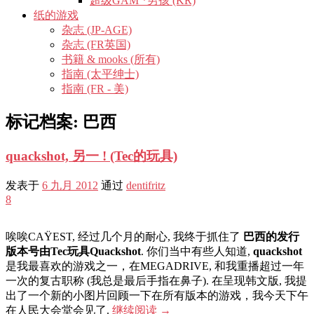
超级GAM *男孩 (KR)
纸的游戏
杂志 (JP-AGE)
杂志 (FR英国)
书籍 & mooks (所有)
指南 (太平绅士)
指南 (FR - 美)
标记档案:
巴西
quackshot, 另一 ! (Tec的玩具)
发表于
6 九月 2012
通过
dentifritz
8
唉唉CAŸEST, 经过几个月的耐心, 我终于抓住了
巴西的发行
版本号由Tec玩具Quackshot
. 你们当中有些人知道,
quackshot
是我最喜欢的游戏之一，在MEGADRIVE, 和我重播超过一年
一次的复古职称 (我总是最后手指在鼻子). 在呈现韩文版, 我提
出了一个新的小图片回顾一下在所有版本的游戏，我今天下午
在人民大会堂会见了.
继续阅读
→