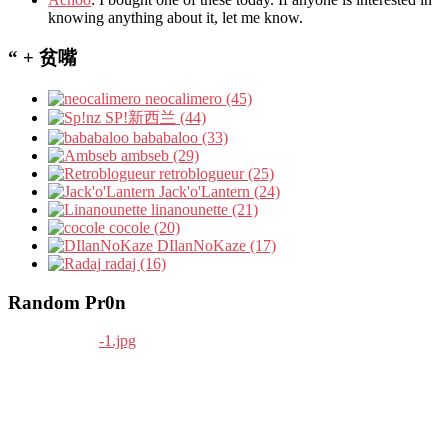
knowing anything about it, let me know.
“ + 贫嘴
neocalimero (45)
SP!新西兰 (44)
bababaloo (33)
ambseb (29)
retroblogueur (25)
Jack'o'Lantern (24)
linanounette (21)
cocole (20)
DIlanNoKaze (17)
radaj (16)
Random Pr0n