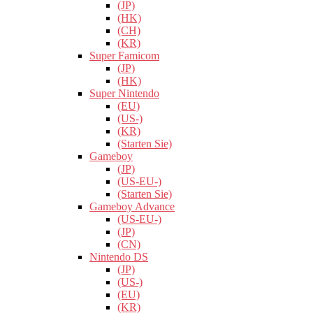
(JP)
(HK)
(CH)
(KR)
Super Famicom
(JP)
(HK)
Super Nintendo
(EU)
(US-)
(KR)
(Starten Sie)
Gameboy
(JP)
(US-EU-)
(Starten Sie)
Gameboy Advance
(US-EU-)
(JP)
(CN)
Nintendo DS
(JP)
(US-)
(EU)
(KR)