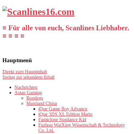
≡ Für alle von euch, Scanlines Liebhaber.
≡ ≡ ≡ ≡
Hauptmenü
Direkt zum Hauptinhalt
Spring zur sekunären Inhalt
Nachrichten
Asian Gaming
Bootlegs
Mainland China
iQue Game Boy Advance
iQue 3DS XL Edition Mario
Famiclone Sundance Kid
Fuzhou WaiXing Wissenschaft & Technology
Co. Ltd.