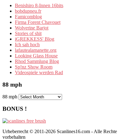
Benishiro 8-Innen 16bits
bobdupneu.fr
Famicomblog
Firma Forent Chavouet
Wolverine Barjot
Stories of shit
iGREKKESS' Blog
Ich sah hoch
lafautealamanette.org
Looking Glass House
Rhod Sammlung Blog
Sp!nz Show Room
Videospiele werden Rad
88 mph
88 mph
BONUS !
Urheberrecht © 2011-2026 Scanlines16.com - Alle Rechte
vorbehalten