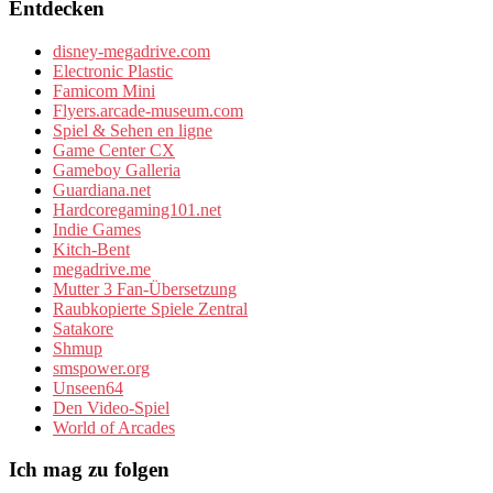
Entdecken
disney-megadrive.com
Electronic Plastic
Famicom Mini
Flyers.arcade-museum.com
Spiel & Sehen en ligne
Game Center CX
Gameboy Galleria
Guardiana.net
Hardcoregaming101.net
Indie Games
Kitch-Bent
megadrive.me
Mutter 3 Fan-Übersetzung
Raubkopierte Spiele Zentral
Satakore
Shmup
smspower.org
Unseen64
Den Video-Spiel
World of Arcades
Ich mag zu folgen