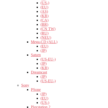
(US-)
(EU)
(AS)
(KR)
(CA)
(BR)
(CN TW)
(RU)
(NEU)
Mega-CD (ALL)
(EU)
(JP)
Saturn
(US-EU-)
(JP)
(KR)
Dreamcast
(JP)
(US-EU-)
Sony
PSone
(JP)
(EU)
(US-)
Playstation 2