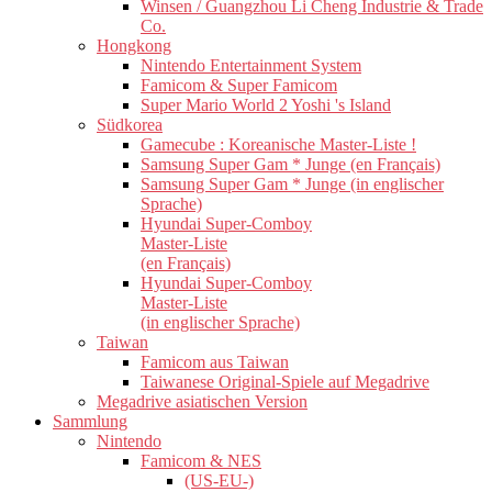
Winsen / Guangzhou Li Cheng Industrie & Trade
Co.
Hongkong
Nintendo Entertainment System
Famicom & Super Famicom
Super Mario World 2 Yoshi 's Island
Südkorea
Gamecube : Koreanische Master-Liste !
Samsung Super Gam * Junge (en Français)
Samsung Super Gam * Junge (in englischer
Sprache)
Hyundai Super-Comboy
Master-Liste
(en Français)
Hyundai Super-Comboy
Master-Liste
(in englischer Sprache)
Taiwan
Famicom aus Taiwan
Taiwanese Original-Spiele auf Megadrive
Megadrive asiatischen Version
Sammlung
Nintendo
Famicom & NES
(US-EU-)