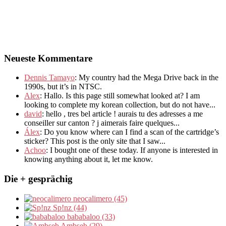
Neueste Kommentare
Dennis Tamayo
:
My country had the Mega Drive back in the
1990s
,
but it’s in NTSC
.
Alex
: Hallo.
Is this page still somewhat looked at
?
I am
looking to complete my korean collection
,
but do not have..
.
david
:
hello
,
tres bel article
!
aurais tu des adresses a me
conseiller sur canton
?
j aimerais faire quelques..
.
Álex
: Do you know where can I find a scan of the cartridge’s
sticker? This post is the only site that I saw...
Achoo
: I bought one of these today. If anyone is interested in
knowing anything about it, let me know.
Die + gesprächig
neocalimero (45)
Sp!nz (44)
bababaloo (33)
Ambseb (29)