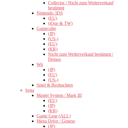
Collector / Nicht zum Weiterverkauf
bestimmt
Nintendo 3DS
(EU)
(iQue & TW)
Gamecube
(JP)
(US-)
(EU)
(KR)
Nicht zum Weiterverkauf bestimmt /
Demos
Wii
(JP)
(EU)
(US-)
Spiel & Beobachten
Sega
Master System / Mark III
(EU)
(JP)
(KR)
Game Gear (ALL)
Mega Drive / Genese
(JP)