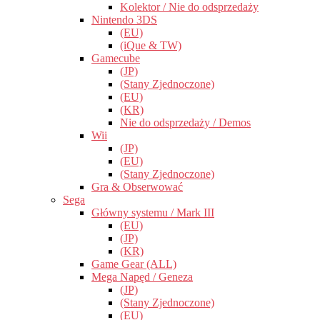
Kolektor / Nie do odsprzedaży
Nintendo 3DS
(EU)
(iQue & TW)
Gamecube
(JP)
(Stany Zjednoczone)
(EU)
(KR)
Nie do odsprzedaży / Demos
Wii
(JP)
(EU)
(Stany Zjednoczone)
Gra & Obserwować
Sega
Główny systemu / Mark III
(EU)
(JP)
(KR)
Game Gear (ALL)
Mega Napęd / Geneza
(JP)
(Stany Zjednoczone)
(EU)