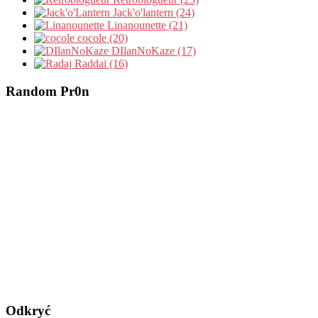
Jack'o'lantern (24)
Linanounette (21)
cocole (20)
DIlanNoKaze (17)
Raddai (16)
Random Pr0n
Odkryć