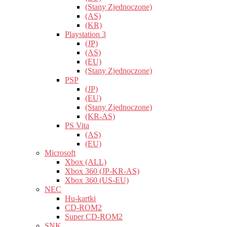
(Stany Zjednoczone)
(AS)
(KR)
Playstation 3
(JP)
(AS)
(EU)
(Stany Zjednoczone)
PSP
(JP)
(EU)
(Stany Zjednoczone)
(KR-AS)
PS Vita
(AS)
(EU)
Microsoft
Xbox (ALL)
Xbox 360 (JP-KR-AS)
Xbox 360 (US-EU)
NEC
Hu-kartki
CD-ROM2
Super CD-ROM2
SNK