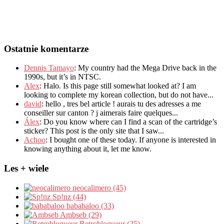
Ostatnie komentarze
Dennis Tamayo
:
My country had the Mega Drive back in the
1990s
,
but it’s in NTSC
.
Alex
: Halo.
Is this page still somewhat looked at
?
I am
looking to complete my korean collection
,
but do not have..
.
david
:
hello
,
tres bel article
!
aurais tu des adresses a me
conseiller sur canton
?
j aimerais faire quelques..
.
Álex
: Do you know where can I find a scan of the cartridge’s
sticker? This post is the only site that I saw...
Achoo
: I bought one of these today. If anyone is interested in
knowing anything about it, let me know.
Les + wiele
neocalimero (45)
Sp!nz (44)
bababaloo (33)
Ambseb (29)
Retroblogueur (25)