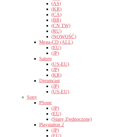
(AS)
(KR)
(CA)
(BR)
(CN TW)
(RU)
(NOWOŚĆ)
Mega-CD (ALL)
(EU)
(JP)
Saturn
(US-EU)
(JP)
(KR)
Dreamcast
(JP)
(US-EU)
Sony
PSone
(JP)
(EU)
(Stany Zjednoczone)
Playstation 2
(JP)
(EU)