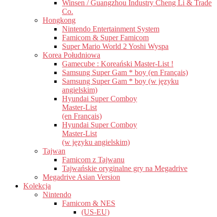
Winsen / Guangzhou Industry Cheng Li & Trade
Co.
Hongkong
Nintendo Entertainment System
Famicom & Super Famicom
Super Mario World 2 Yoshi Wyspa
Korea Południowa
Gamecube : Koreański Master-List !
Samsung Super Gam * boy (en Français)
Samsung Super Gam * boy (w języku
angielskim)
Hyundai Super Comboy
Master-List
(en Français)
Hyundai Super Comboy
Master-List
(w języku angielskim)
Tajwan
Famicom z Tajwanu
Tajwańskie oryginalne gry na Megadrive
Megadrive Asian Version
Kolekcja
Nintendo
Famicom & NES
(US-EU)