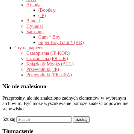
Arkada
(Bootleg)
(JP)
Bandai
Hyundai
Samsung
Gam * Boy
Super Boy Gam * (KR)
Gry na papierze
Czasopisma (JP-KOR)
Czasopisma (FR-UK)
Książki & Mooks (ALL)
Przewodniki (JP)
Przewodniki (FR-USA)
Nic nie znaleziono
Przeprosiny, ale nie znaleziono żadnych elementów w wybranym
archiwum. Być może wyszukiwanie pomoże znaleźć odpowiednie
stanowisko.
Szukaj
Tłumaczenie