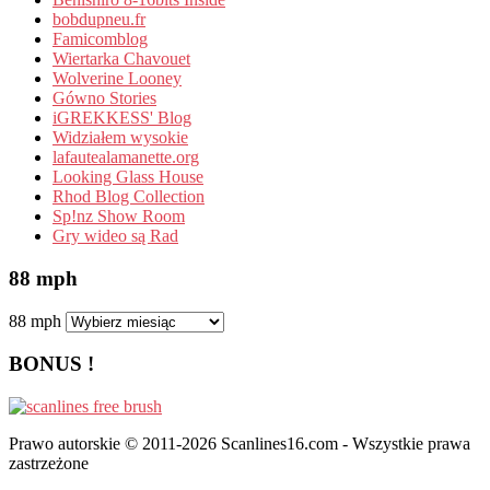
bobdupneu.fr
Famicomblog
Wiertarka Chavouet
Wolverine Looney
Gówno Stories
iGREKKESS' Blog
Widziałem wysokie
lafautealamanette.org
Looking Glass House
Rhod Blog Collection
Sp!nz Show Room
Gry wideo są Rad
88 mph
88 mph
BONUS !
Prawo autorskie © 2011-2026 Scanlines16.com - Wszystkie prawa
zastrzeżone