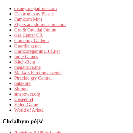
disney-megadrive.com
Elektroniczny Plastic
Famicom Mini
Flyers.arcade-museum.com
Gra & Oglądaj Online
Gra Center CX
Gameboy Galleria
Guardiana.net
Hardcoregaming101.net
Indie Games
Kitch-Bent
megadrive.me
Matka 3 Fan tłumaczenie
Pirackie gry Central
Satakore
Shmup
smspower.org
Unseen64
Video Game
World of Arkad
Chciałbym pójść
Benishiro 8-16bits Inside