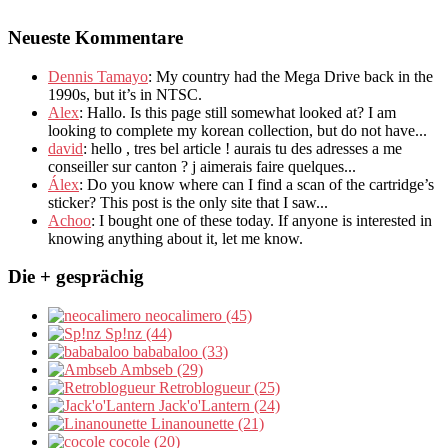
Neueste Kommentare
Dennis Tamayo
:
My country had the Mega Drive back in the
1990s
,
but it’s in NTSC
.
Alex
: Hallo.
Is this page still somewhat looked at
?
I am
looking to complete my korean collection
,
but do not have..
.
david
:
hello
,
tres bel article
!
aurais tu des adresses a me
conseiller sur canton
?
j aimerais faire quelques..
.
Álex
: Do you know where can I find a scan of the cartridge’s
sticker? This post is the only site that I saw...
Achoo
: I bought one of these today. If anyone is interested in
knowing anything about it, let me know.
Die + gesprächig
neocalimero (45)
Sp!nz (44)
bababaloo (33)
Ambseb (29)
Retroblogueur (25)
Jack'o'Lantern (24)
Linanounette (21)
cocole (20)