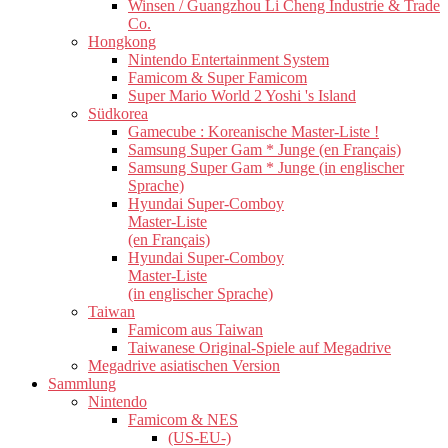
Winsen / Guangzhou Li Cheng Industrie & Trade
Co.
Hongkong
Nintendo Entertainment System
Famicom & Super Famicom
Super Mario World 2 Yoshi 's Island
Südkorea
Gamecube : Koreanische Master-Liste !
Samsung Super Gam * Junge (en Français)
Samsung Super Gam * Junge (in englischer
Sprache)
Hyundai Super-Comboy
Master-Liste
(en Français)
Hyundai Super-Comboy
Master-Liste
(in englischer Sprache)
Taiwan
Famicom aus Taiwan
Taiwanese Original-Spiele auf Megadrive
Megadrive asiatischen Version
Sammlung
Nintendo
Famicom & NES
(US-EU-)