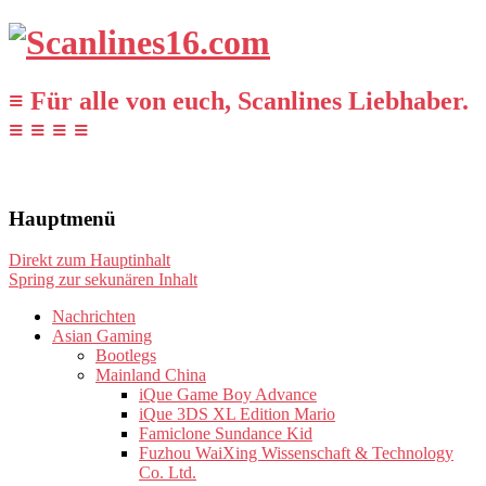
≡ Für alle von euch, Scanlines Liebhaber.
≡ ≡ ≡ ≡
Hauptmenü
Direkt zum Hauptinhalt
Spring zur sekunären Inhalt
Nachrichten
Asian Gaming
Bootlegs
Mainland China
iQue Game Boy Advance
iQue 3DS XL Edition Mario
Famiclone Sundance Kid
Fuzhou WaiXing Wissenschaft & Technology
Co. Ltd.