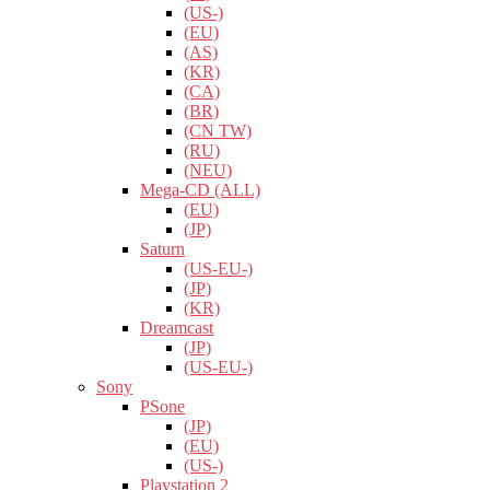
(US-)
(EU)
(AS)
(KR)
(CA)
(BR)
(CN TW)
(RU)
(NEU)
Mega-CD (ALL)
(EU)
(JP)
Saturn
(US-EU-)
(JP)
(KR)
Dreamcast
(JP)
(US-EU-)
Sony
PSone
(JP)
(EU)
(US-)
Playstation 2