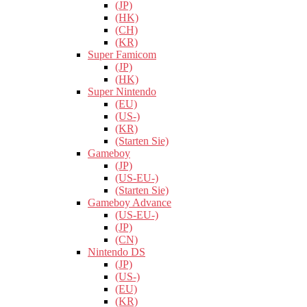
(JP)
(HK)
(CH)
(KR)
Super Famicom
(JP)
(HK)
Super Nintendo
(EU)
(US-)
(KR)
(Starten Sie)
Gameboy
(JP)
(US-EU-)
(Starten Sie)
Gameboy Advance
(US-EU-)
(JP)
(CN)
Nintendo DS
(JP)
(US-)
(EU)
(KR)