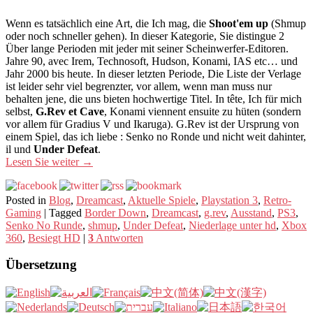
Wenn es tatsächlich eine Art, die Ich mag, die
Shoot'em up
(Shmup
oder noch schneller gehen). In dieser Kategorie, Sie distingue 2
Über lange Perioden mit jeder mit seiner Scheinwerfer-Editoren.
Jahre 90, avec Irem, Technosoft, Hudson, Konami, IAS etc… und
Jahr 2000 bis heute. In dieser letzten Periode, Die Liste der Verlage
ist leider sehr viel begrenzter, vor allem, wenn man muss nur
behalten jene, die uns bieten hochwertige Titel. In tête, Ich für mich
selbst,
G.Rev et Cave
, Konami viennent ensuite zu hüten (sondern
vor allem für Gradius V und Ikaruga). G.Rev ist der Ursprung von
einem Spiel, das ich liebe : Senko no Ronde und nicht weit dahinter,
il und
Under Defeat
.
Lesen Sie weiter
→
Posted in
Blog
,
Dreamcast
,
Aktuelle Spiele
,
Playstation 3
,
Retro-
Gaming
|
Tagged
Border Down
,
Dreamcast
,
g.rev
,
Ausstand
,
PS3
,
Senko No Runde
,
shmup
,
Under Defeat
,
Niederlage unter hd
,
Xbox
360
,
Besiegt HD
|
3
Antworten
Übersetzung