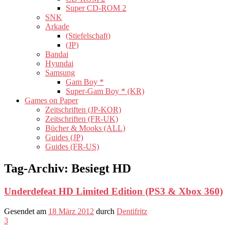
Super CD-ROM 2
SNK
Arkade
(Stiefelschaft)
(JP)
Bandai
Hyundai
Samsung
Gam Boy *
Super-Gam Boy * (KR)
Games on Paper
Zeitschriften (JP-KOR)
Zeitschriften (FR-UK)
Bücher & Mooks (ALL)
Guides (JP)
Guides (FR-US)
Tag-Archiv:
Besiegt HD
Underdefeat HD Limited Edition (PS3 & Xbox 360)
Gesendet am
18 März 2012
durch
Dentifritz
3