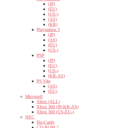
(JP)
(EU)
(US-)
(AS)
(KR)
Playstation 3
(JP)
(AS)
(EU)
(US-)
PSP
(JP)
(EU)
(US-)
(KR-AS)
PS Vita
(AS)
(EU)
Microsoft
Xbox (ALL)
Xbox 360 (JP-KR-AS)
Xbox 360 (US-EU-)
NEC
Hu-Cards
CD-ROM 2