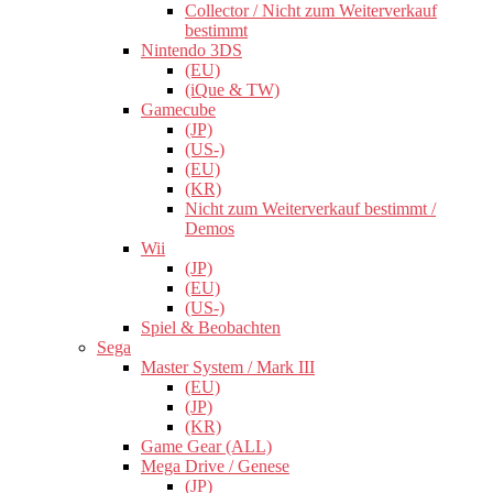
Collector / Nicht zum Weiterverkauf
bestimmt
Nintendo 3DS
(EU)
(iQue & TW)
Gamecube
(JP)
(US-)
(EU)
(KR)
Nicht zum Weiterverkauf bestimmt /
Demos
Wii
(JP)
(EU)
(US-)
Spiel & Beobachten
Sega
Master System / Mark III
(EU)
(JP)
(KR)
Game Gear (ALL)
Mega Drive / Genese
(JP)