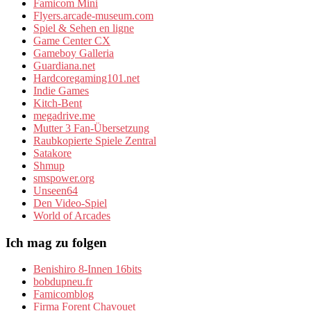
Famicom Mini
Flyers.arcade-museum.com
Spiel & Sehen en ligne
Game Center CX
Gameboy Galleria
Guardiana.net
Hardcoregaming101.net
Indie Games
Kitch-Bent
megadrive.me
Mutter 3 Fan-Übersetzung
Raubkopierte Spiele Zentral
Satakore
Shmup
smspower.org
Unseen64
Den Video-Spiel
World of Arcades
Ich mag zu folgen
Benishiro 8-Innen 16bits
bobdupneu.fr
Famicomblog
Firma Forent Chavouet