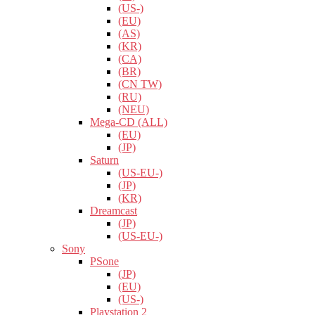
(US-)
(EU)
(AS)
(KR)
(CA)
(BR)
(CN TW)
(RU)
(NEU)
Mega-CD (ALL)
(EU)
(JP)
Saturn
(US-EU-)
(JP)
(KR)
Dreamcast
(JP)
(US-EU-)
Sony
PSone
(JP)
(EU)
(US-)
Playstation 2