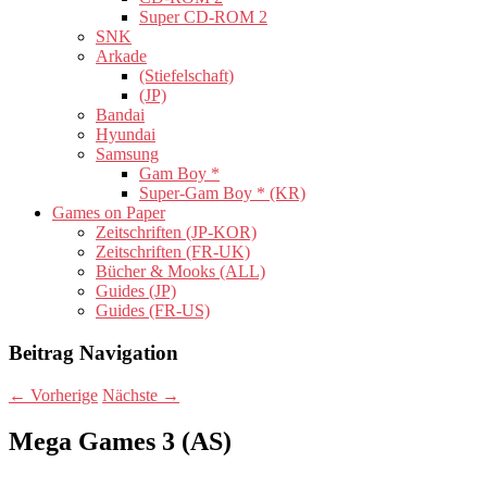
Super CD-ROM 2
SNK
Arkade
(Stiefelschaft)
(JP)
Bandai
Hyundai
Samsung
Gam Boy *
Super-Gam Boy * (KR)
Games on Paper
Zeitschriften (JP-KOR)
Zeitschriften (FR-UK)
Bücher & Mooks (ALL)
Guides (JP)
Guides (FR-US)
Beitrag Navigation
←
Vorherige
Nächste
→
Mega Games 3 (AS)