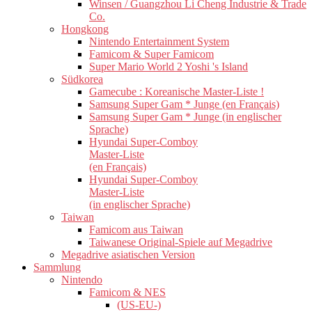
Winsen / Guangzhou Li Cheng Industrie & Trade
Co.
Hongkong
Nintendo Entertainment System
Famicom & Super Famicom
Super Mario World 2 Yoshi 's Island
Südkorea
Gamecube : Koreanische Master-Liste !
Samsung Super Gam * Junge (en Français)
Samsung Super Gam * Junge (in englischer
Sprache)
Hyundai Super-Comboy
Master-Liste
(en Français)
Hyundai Super-Comboy
Master-Liste
(in englischer Sprache)
Taiwan
Famicom aus Taiwan
Taiwanese Original-Spiele auf Megadrive
Megadrive asiatischen Version
Sammlung
Nintendo
Famicom & NES
(US-EU-)