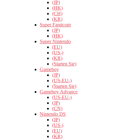
(JP)
(HK)
(CH)
(KR)
Super Famicom
(JP)
(HK)
Super Nintendo
(EU)
(US-)
(KR)
(Starten Sie)
Gameboy
(JP)
(US-EU-)
(Starten Sie)
Gameboy Advance
(US-EU-)
(JP)
(CN)
Nintendo DS
(JP)
(US-)
(EU)
(KR)