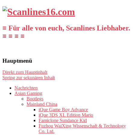
≡ Für alle von euch, Scanlines Liebhaber.
≡ ≡ ≡ ≡
Hauptmenü
Direkt zum Hauptinhalt
Spring zur sekunären Inhalt
Nachrichten
Asian Gaming
Bootlegs
Mainland China
iQue Game Boy Advance
iQue 3DS XL Edition Mario
Famiclone Sundance Kid
Fuzhou WaiXing Wissenschaft & Technology
Co. Ltd.