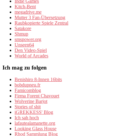
Indie Games
Kitch-Bent
megadrive.me
Mutter 3 Fan-Übersetzung
Raubkopierte Spiele Zentral
Satakore
Shmup
smspower.org
Unseen64
Den Video-Spiel
World of Arcades
Ich mag zu folgen
Benishiro 8-Innen 16bits
bobdupneu.fr
Famicomblog
Firma Forent Chavouet
Wolverine Barjot
Stories of shit
iGREKKESS' Blog
Ich sah hoch
lafautealamanette.org
Looking Glass House
Rhod Sammlung Blog