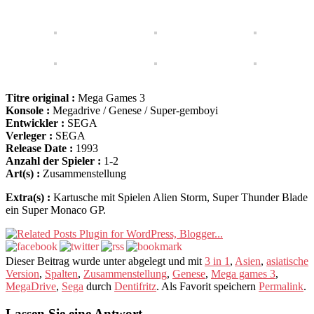
Titre original :
Mega Games 3
Konsole :
Megadrive / Genese / Super-gemboyi
Entwickler :
SEGA
Verleger :
SEGA
Release Date :
1993
Anzahl der Spieler :
1-2
Art(s) :
Zusammenstellung
Extra(s) :
Kartusche mit Spielen Alien Storm, Super Thunder Blade
ein Super Monaco GP.
Dieser Beitrag wurde unter abgelegt und mit
3 in 1
,
Asien
,
asiatische
Version
,
Spalten
,
Zusammenstellung
,
Genese
,
Mega games 3
,
MegaDrive
,
Sega
durch
Dentifritz
. Als Favorit speichern
Permalink
.
Lassen Sie eine Antwort