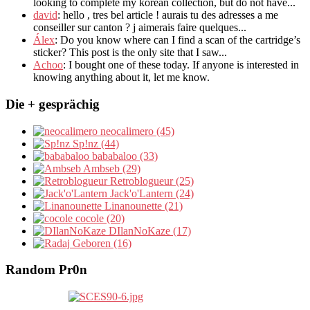
looking to complete my korean collection
,
but do not have..
.
david
:
hello
,
tres bel article
!
aurais tu des adresses a me
conseiller sur canton
?
j aimerais faire quelques..
.
Álex
: Do you know where can I find a scan of the cartridge’s
sticker? This post is the only site that I saw...
Achoo
: I bought one of these today. If anyone is interested in
knowing anything about it, let me know.
Die + gesprächig
neocalimero (45)
Sp!nz (44)
bababaloo (33)
Ambseb (29)
Retroblogueur (25)
Jack'o'Lantern (24)
Linanounette (21)
cocole (20)
DIlanNoKaze (17)
Geboren (16)
Random Pr0n