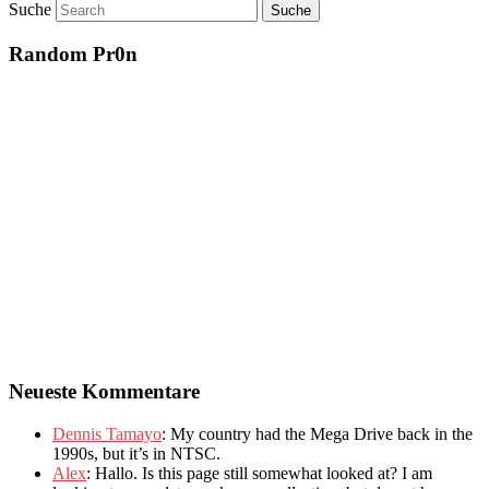
Suche
Random Pr0n
Neueste Kommentare
Dennis Tamayo
:
My country had the Mega Drive back in the
1990s
,
but it’s in NTSC
.
Alex
: Hallo.
Is this page still somewhat looked at
?
I am