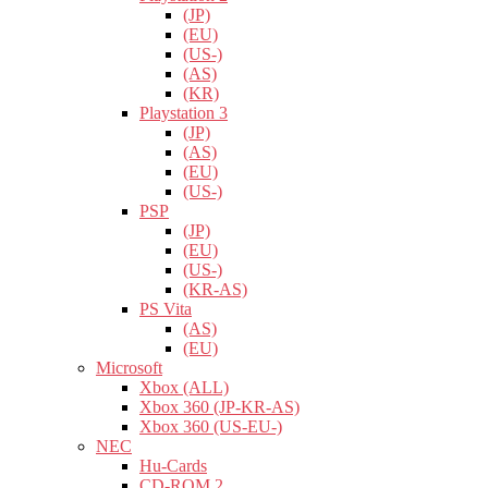
(JP)
(EU)
(US-)
(AS)
(KR)
Playstation 3
(JP)
(AS)
(EU)
(US-)
PSP
(JP)
(EU)
(US-)
(KR-AS)
PS Vita
(AS)
(EU)
Microsoft
Xbox (ALL)
Xbox 360 (JP-KR-AS)
Xbox 360 (US-EU-)
NEC
Hu-Cards
CD-ROM 2