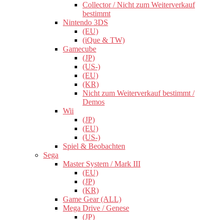
Collector / Nicht zum Weiterverkauf
bestimmt
Nintendo 3DS
(EU)
(iQue & TW)
Gamecube
(JP)
(US-)
(EU)
(KR)
Nicht zum Weiterverkauf bestimmt /
Demos
Wii
(JP)
(EU)
(US-)
Spiel & Beobachten
Sega
Master System / Mark III
(EU)
(JP)
(KR)
Game Gear (ALL)
Mega Drive / Genese
(JP)