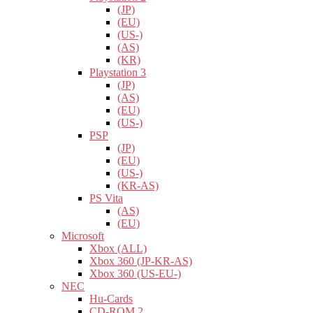
(JP)
(EU)
(US-)
(AS)
(KR)
Playstation 3
(JP)
(AS)
(EU)
(US-)
PSP
(JP)
(EU)
(US-)
(KR-AS)
PS Vita
(AS)
(EU)
Microsoft
Xbox (ALL)
Xbox 360 (JP-KR-AS)
Xbox 360 (US-EU-)
NEC
Hu-Cards
CD-ROM 2