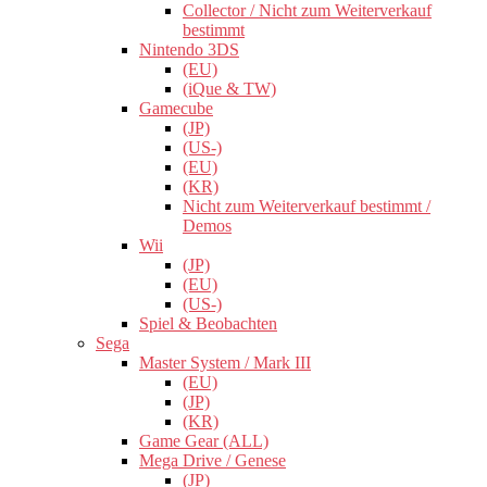
Collector / Nicht zum Weiterverkauf
bestimmt
Nintendo 3DS
(EU)
(iQue & TW)
Gamecube
(JP)
(US-)
(EU)
(KR)
Nicht zum Weiterverkauf bestimmt /
Demos
Wii
(JP)
(EU)
(US-)
Spiel & Beobachten
Sega
Master System / Mark III
(EU)
(JP)
(KR)
Game Gear (ALL)
Mega Drive / Genese
(JP)