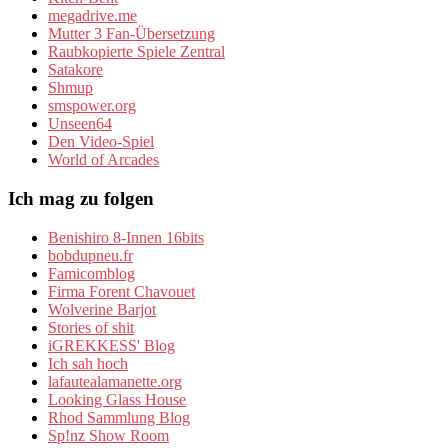
megadrive.me
Mutter 3 Fan-Übersetzung
Raubkopierte Spiele Zentral
Satakore
Shmup
smspower.org
Unseen64
Den Video-Spiel
World of Arcades
Ich mag zu folgen
Benishiro 8-Innen 16bits
bobdupneu.fr
Famicomblog
Firma Forent Chavouet
Wolverine Barjot
Stories of shit
iGREKKESS' Blog
Ich sah hoch
lafautealamanette.org
Looking Glass House
Rhod Sammlung Blog
Sp!nz Show Room