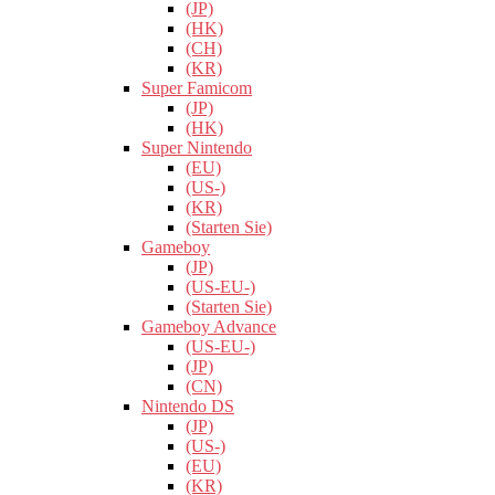
(JP)
(HK)
(CH)
(KR)
Super Famicom
(JP)
(HK)
Super Nintendo
(EU)
(US-)
(KR)
(Starten Sie)
Gameboy
(JP)
(US-EU-)
(Starten Sie)
Gameboy Advance
(US-EU-)
(JP)
(CN)
Nintendo DS
(JP)
(US-)
(EU)
(KR)