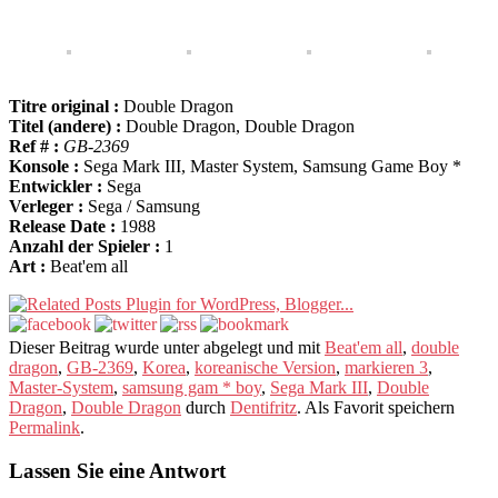
Titre original :
Double Dragon
Titel (andere) :
Double Dragon, Double Dragon
Ref # :
GB-2369
Konsole :
Sega Mark III, Master System, Samsung Game Boy *
Entwickler :
Sega
Verleger :
Sega / Samsung
Release Date :
1988
Anzahl der Spieler :
1
Art :
Beat'em all
Dieser Beitrag wurde unter abgelegt und mit
Beat'em all
,
double
dragon
,
GB-2369
,
Korea
,
koreanische Version
,
markieren 3
,
Master-System
,
samsung gam * boy
,
Sega Mark III
,
Double
Dragon
,
Double Dragon
durch
Dentifritz
. Als Favorit speichern
Permalink
.
Lassen Sie eine Antwort