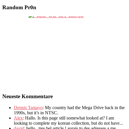
Random Pr0n
Neueste Kommentare
Dennis Tamayo
:
My country had the Mega Drive back in the
1990s
,
but it’s in NTSC
.
Alex
: Hallo.
Is this page still somewhat looked at
?
I am
looking to complete my korean collection
,
but do not have..
.
david
:
hello
,
tres bel article
!
aurais tu des adresses a me