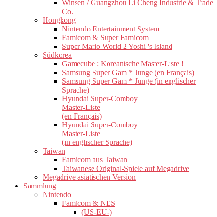
Winsen / Guangzhou Li Cheng Industrie & Trade
Co.
Hongkong
Nintendo Entertainment System
Famicom & Super Famicom
Super Mario World 2 Yoshi 's Island
Südkorea
Gamecube : Koreanische Master-Liste !
Samsung Super Gam * Junge (en Français)
Samsung Super Gam * Junge (in englischer
Sprache)
Hyundai Super-Comboy
Master-Liste
(en Français)
Hyundai Super-Comboy
Master-Liste
(in englischer Sprache)
Taiwan
Famicom aus Taiwan
Taiwanese Original-Spiele auf Megadrive
Megadrive asiatischen Version
Sammlung
Nintendo
Famicom & NES
(US-EU-)