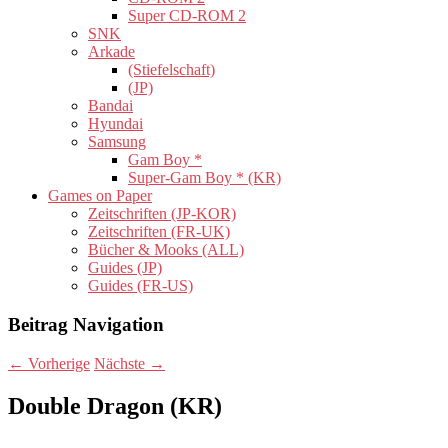
Super CD-ROM 2
SNK
Arkade
(Stiefelschaft)
(JP)
Bandai
Hyundai
Samsung
Gam Boy *
Super-Gam Boy * (KR)
Games on Paper
Zeitschriften (JP-KOR)
Zeitschriften (FR-UK)
Bücher & Mooks (ALL)
Guides (JP)
Guides (FR-US)
Beitrag Navigation
←
Vorherige
Nächste
→
Double Dragon (KR)