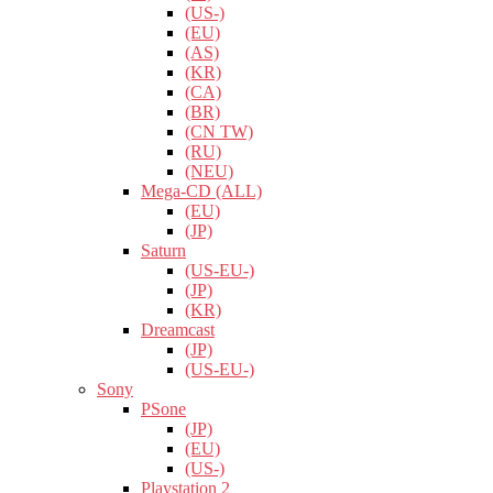
(US-)
(EU)
(AS)
(KR)
(CA)
(BR)
(CN TW)
(RU)
(NEU)
Mega-CD (ALL)
(EU)
(JP)
Saturn
(US-EU-)
(JP)
(KR)
Dreamcast
(JP)
(US-EU-)
Sony
PSone
(JP)
(EU)
(US-)
Playstation 2