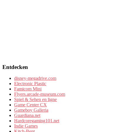
Entdecken
disney-megadrive.com
Electronic Plastic
Famicom Mini
Flyers.arcade-museum.com
Spiel & Sehen en ligne
Game Center CX
Gameboy Galleria
Guardiana.net
Hardcoregaming101.net
Indie Games
Kitch-Bent