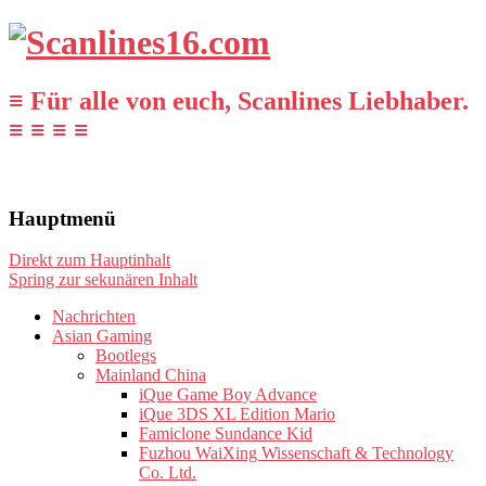
≡ Für alle von euch, Scanlines Liebhaber.
≡ ≡ ≡ ≡
Hauptmenü
Direkt zum Hauptinhalt
Spring zur sekunären Inhalt
Nachrichten
Asian Gaming
Bootlegs
Mainland China
iQue Game Boy Advance
iQue 3DS XL Edition Mario
Famiclone Sundance Kid
Fuzhou WaiXing Wissenschaft & Technology
Co. Ltd.