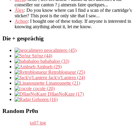
conseiller sur canton
?
j aimerais faire quelques..
.
Álex
: Do you know where can I find a scan of the cartridge’s
sticker? This post is the only site that I saw...
Achoo
: I bought one of these today. If anyone is interested in
knowing anything about it, let me know.
Die + gesprächig
neocalimero (45)
Sp!nz (44)
bababaloo (33)
Ambseb (29)
Retroblogueur (25)
Jack'o'Lantern (24)
Linanounette (21)
cocole (20)
DIlanNoKaze (17)
Geboren (16)
Random Pr0n