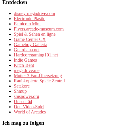
Entdecken
disney-megadrive.com
Electronic Plastic
Famicom Mini
Flyers.arcade-museum.com
Spiel & Sehen en ligne
Game Center CX
Gameboy Galleria
Guardiana.net
Hardcoregaming101.net
Indie Games
Kitch-Bent
megadrive.me
Mutter 3 Fan-Übersetzung
Raubkopierte Spiele Zentral
Satakore
Shmup
smspower.org
Unseen64
Den Video-Spiel
World of Arcades
Ich mag zu folgen