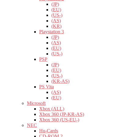
(JP)
(EU)
(US-)
(AS)
(KR)
Playstation 3
(JP)
(AS)
(EU)
(US-)
PSP
(JP)
(EU)
(US-)
(KR-AS)
PS Vita
(AS)
(EU)
Microsoft
Xbox (ALL)
Xbox 360 (JP-KR-AS)
Xbox 360 (US-EU-)
NEC
Hu-Cards
CD-ROM 2