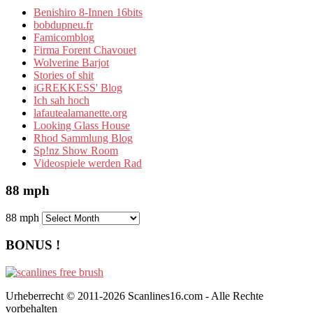
Benishiro 8-Innen 16bits
bobdupneu.fr
Famicomblog
Firma Forent Chavouet
Wolverine Barjot
Stories of shit
iGREKKESS' Blog
Ich sah hoch
lafautealamanette.org
Looking Glass House
Rhod Sammlung Blog
Sp!nz Show Room
Videospiele werden Rad
88 mph
88 mph
BONUS !
Urheberrecht © 2011-2026 Scanlines16.com - Alle Rechte
vorbehalten