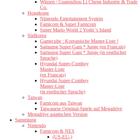
Winsen / Guangzhou Li Cheng Industrie & Trade
Co.
Hongkong
Nintendo Entertainment System
Famicom & Super Famicom
Super Mario World 2 Yoshi 's Island
Südkorea
Gamecube : Koreanische Master-Liste !
Samsung Super Gam * Junge (en Français)
Samsung Super Gam * Junge (in englischer
Sprache)
Hyundai Super-Comboy
Master-Liste
(en Français)
Hyundai Super-Comboy
Master-Liste
(in englischer Sprache)
Taiwan
Famicom aus Taiwan
Taiwanese Original-Spiele auf Megadrive
Megadrive asiatischen Version
Sammlung
Nintendo
Famicom & NES
(US-EU-)