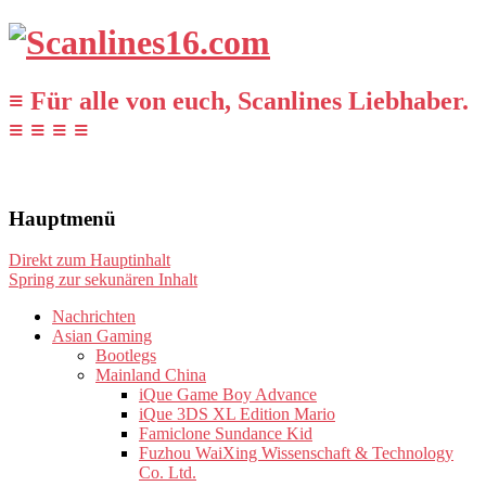
≡ Für alle von euch, Scanlines Liebhaber.
≡ ≡ ≡ ≡
Hauptmenü
Direkt zum Hauptinhalt
Spring zur sekunären Inhalt
Nachrichten
Asian Gaming
Bootlegs
Mainland China
iQue Game Boy Advance
iQue 3DS XL Edition Mario
Famiclone Sundance Kid
Fuzhou WaiXing Wissenschaft & Technology
Co. Ltd.