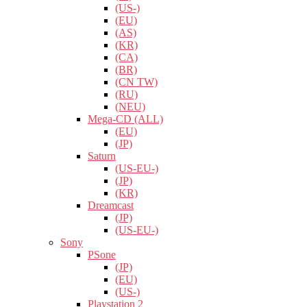
(US-)
(EU)
(AS)
(KR)
(CA)
(BR)
(CN TW)
(RU)
(NEU)
Mega-CD (ALL)
(EU)
(JP)
Saturn
(US-EU-)
(JP)
(KR)
Dreamcast
(JP)
(US-EU-)
Sony
PSone
(JP)
(EU)
(US-)
Playstation 2