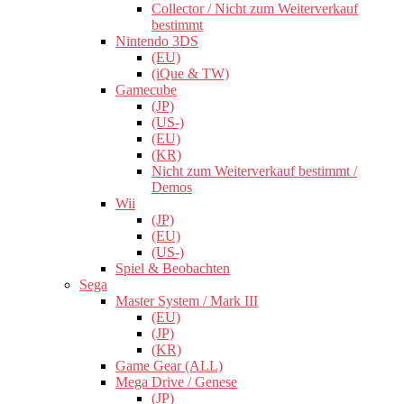
Collector / Nicht zum Weiterverkauf
bestimmt
Nintendo 3DS
(EU)
(iQue & TW)
Gamecube
(JP)
(US-)
(EU)
(KR)
Nicht zum Weiterverkauf bestimmt /
Demos
Wii
(JP)
(EU)
(US-)
Spiel & Beobachten
Sega
Master System / Mark III
(EU)
(JP)
(KR)
Game Gear (ALL)
Mega Drive / Genese
(JP)