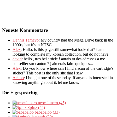
Neueste Kommentare
Dennis Tamayo
:
My country had the Mega Drive back in the
1990s
,
but it’s in NTSC
.
Alex
: Hallo.
Is this page still somewhat looked at
?
I am
looking to complete my korean collection
,
but do not have..
.
david
:
hello
,
tres bel article
!
aurais tu des adresses a me
conseiller sur canton
?
j aimerais faire quelques..
.
Álex
: Do you know where can I find a scan of the cartridge’s
sticker? This post is the only site that I saw...
Achoo
: I bought one of these today. If anyone is interested in
knowing anything about it, let me know.
Die + gesprächig
neocalimero (45)
Sp!nz (44)
bababaloo (33)
Ambseb (29)