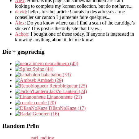
Alex
: Hallo.
Is this page still somewhat looked at
?
I am
looking to complete my korean collection
,
but do not have..
.
david
:
hello
,
tres bel article
!
aurais tu des adresses a me
conseiller sur canton
?
j aimerais faire quelques..
.
Álex
: Do you know where can I find a scan of the cartridge’s
sticker? This post is the only site that I saw...
Achoo
: I bought one of these today. If anyone is interested in
knowing anything about it, let me know.
Die + gesprächig
neocalimero (45)
Sp!nz (44)
bababaloo (33)
Ambseb (29)
Retroblogueur (25)
Jack'o'Lantern (24)
Linanounette (21)
cocole (20)
DIlanNoKaze (17)
Geboren (16)
Random Pr0n