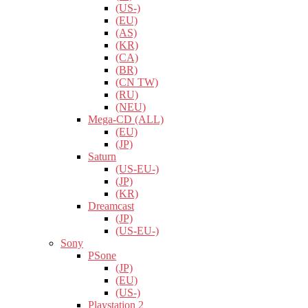
(US-)
(EU)
(AS)
(KR)
(CA)
(BR)
(CN TW)
(RU)
(NEU)
Mega-CD (ALL)
(EU)
(JP)
Saturn
(US-EU-)
(JP)
(KR)
Dreamcast
(JP)
(US-EU-)
Sony
PSone
(JP)
(EU)
(US-)
Playstation 2