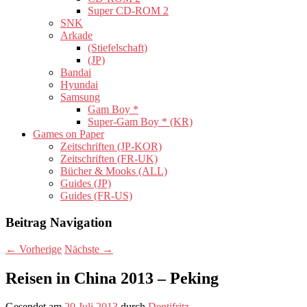
Super CD-ROM 2
SNK
Arkade
(Stiefelschaft)
(JP)
Bandai
Hyundai
Samsung
Gam Boy *
Super-Gam Boy * (KR)
Games on Paper
Zeitschriften (JP-KOR)
Zeitschriften (FR-UK)
Bücher & Mooks (ALL)
Guides (JP)
Guides (FR-US)
Beitrag Navigation
←
Vorherige
Nächste
→
Reisen in China 2013 – Peking
Gesendet am
20 Juli 2013
durch
Dentifritz