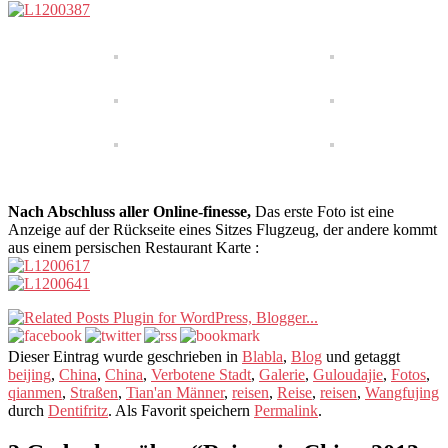
Nach Abschluss aller Online-finesse,
Das erste Foto ist eine
Anzeige auf der Rückseite eines Sitzes Flugzeug, der andere kommt
aus einem persischen Restaurant Karte :
Dieser Eintrag wurde geschrieben in
Blabla
,
Blog
und getaggt
beijing
,
China
,
China
,
Verbotene Stadt
,
Galerie
,
Guloudajie
,
Fotos
,
qianmen
,
Straßen
,
Tian'an Männer
,
reisen
,
Reise
,
reisen
,
Wangfujing
durch
Dentifritz
. Als Favorit speichern
Permalink
.