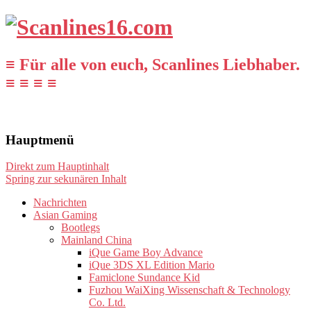
≡ Für alle von euch, Scanlines Liebhaber.
≡ ≡ ≡ ≡
Hauptmenü
Direkt zum Hauptinhalt
Spring zur sekunären Inhalt
Nachrichten
Asian Gaming
Bootlegs
Mainland China
iQue Game Boy Advance
iQue 3DS XL Edition Mario
Famiclone Sundance Kid
Fuzhou WaiXing Wissenschaft & Technology
Co. Ltd.