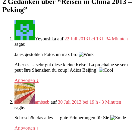
2 Gedanken über “
Reisen in China 2013 –
Peking
”
Yeyoushka
auf
22 Juli 2013 bei 13 h 34 Minuten
sagte:
Ja es gestohlen Fotos im max bro
Aber es ist sehr gut diese kleine Reise!
La prochaine se sera
peut être Shenzhen du coup
!
Adios Beijing
!
Antworten
↓
ambseb
auf
30 Juli 2013 bei 19 h 43 Minuten
sagte:
Sehr schön das alles…. gute Erinnerungen für Sie
Antworten
↓