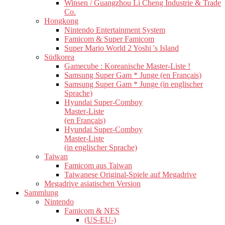
Winsen / Guangzhou Li Cheng Industrie & Trade
Co.
Hongkong
Nintendo Entertainment System
Famicom & Super Famicom
Super Mario World 2 Yoshi 's Island
Südkorea
Gamecube : Koreanische Master-Liste !
Samsung Super Gam * Junge (en Français)
Samsung Super Gam * Junge (in englischer
Sprache)
Hyundai Super-Comboy
Master-Liste
(en Français)
Hyundai Super-Comboy
Master-Liste
(in englischer Sprache)
Taiwan
Famicom aus Taiwan
Taiwanese Original-Spiele auf Megadrive
Megadrive asiatischen Version
Sammlung
Nintendo
Famicom & NES
(US-EU-)