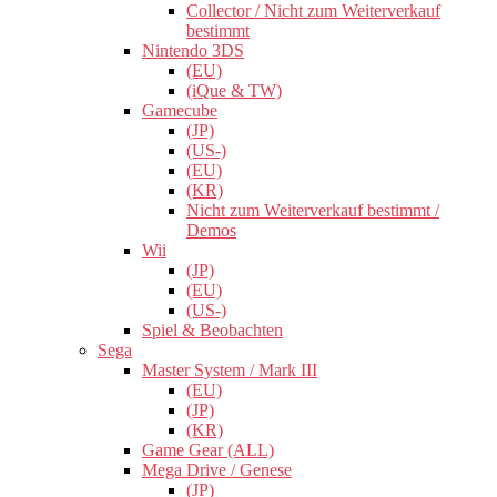
Collector / Nicht zum Weiterverkauf
bestimmt
Nintendo 3DS
(EU)
(iQue & TW)
Gamecube
(JP)
(US-)
(EU)
(KR)
Nicht zum Weiterverkauf bestimmt /
Demos
Wii
(JP)
(EU)
(US-)
Spiel & Beobachten
Sega
Master System / Mark III
(EU)
(JP)
(KR)
Game Gear (ALL)
Mega Drive / Genese
(JP)