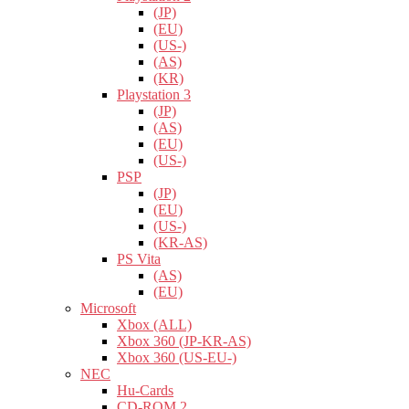
(JP)
(EU)
(US-)
(AS)
(KR)
Playstation 3
(JP)
(AS)
(EU)
(US-)
PSP
(JP)
(EU)
(US-)
(KR-AS)
PS Vita
(AS)
(EU)
Microsoft
Xbox (ALL)
Xbox 360 (JP-KR-AS)
Xbox 360 (US-EU-)
NEC
Hu-Cards
CD-ROM 2