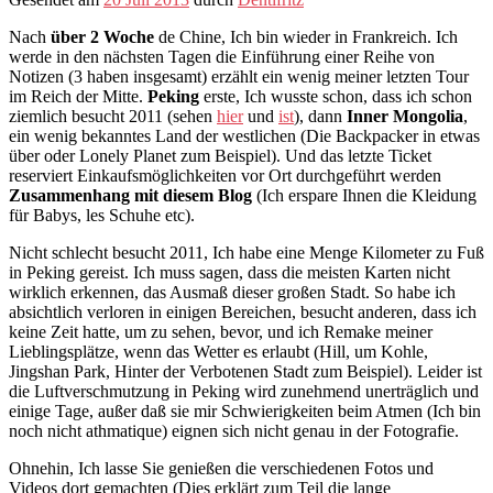
Nach
über 2 Woche
de Chine, Ich bin wieder in Frankreich. Ich
werde in den nächsten Tagen die Einführung einer Reihe von
Notizen (3 haben insgesamt) erzählt ein wenig meiner letzten Tour
im Reich der Mitte.
Peking
erste, Ich wusste schon, dass ich schon
ziemlich besucht 2011 (sehen
hier
und
ist
), dann
Inner Mongolia
,
ein wenig bekanntes Land der westlichen (Die Backpacker in etwas
über oder Lonely Planet zum Beispiel). Und das letzte Ticket
reserviert Einkaufsmöglichkeiten vor Ort durchgeführt werden
Zusammenhang mit diesem Blog
(Ich erspare Ihnen die Kleidung
für Babys, les Schuhe etc).
Nicht schlecht besucht 2011, Ich habe eine Menge Kilometer zu Fuß
in Peking gereist. Ich muss sagen, dass die meisten Karten nicht
wirklich erkennen, das Ausmaß dieser großen Stadt. So habe ich
absichtlich verloren in einigen Bereichen, besucht anderen, dass ich
keine Zeit hatte, um zu sehen, bevor, und ich Remake meiner
Lieblingsplätze, wenn das Wetter es erlaubt (Hill, um Kohle,
Jingshan Park, Hinter der Verbotenen Stadt zum Beispiel). Leider ist
die Luftverschmutzung in Peking wird zunehmend unerträglich und
einige Tage, außer daß sie mir Schwierigkeiten beim Atmen (Ich bin
noch nicht athmatique) eignen sich nicht genau in der Fotografie.
Ohnehin, Ich lasse Sie genießen die verschiedenen Fotos und
Videos dort gemachten (Dies erklärt zum Teil die lange