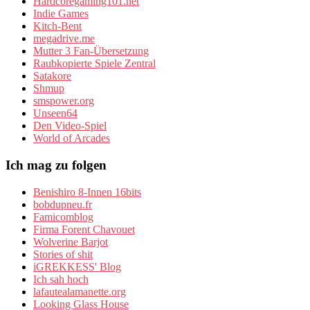
Hardcoregaming101.net
Indie Games
Kitch-Bent
megadrive.me
Mutter 3 Fan-Übersetzung
Raubkopierte Spiele Zentral
Satakore
Shmup
smspower.org
Unseen64
Den Video-Spiel
World of Arcades
Ich mag zu folgen
Benishiro 8-Innen 16bits
bobdupneu.fr
Famicomblog
Firma Forent Chavouet
Wolverine Barjot
Stories of shit
iGREKKESS' Blog
Ich sah hoch
lafautealamanette.org
Looking Glass House