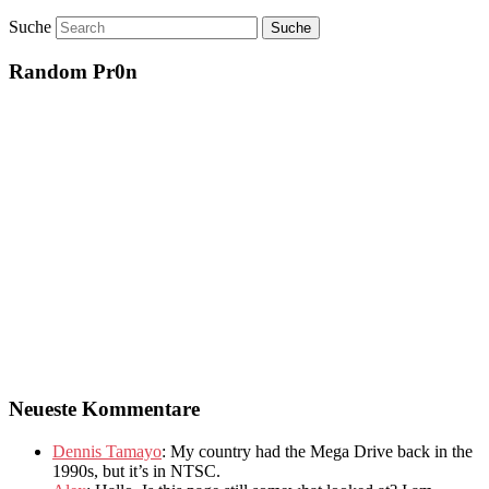
Suche
Random Pr0n
Neueste Kommentare
Dennis Tamayo
:
My country had the Mega Drive back in the
1990s
,
but it’s in NTSC
.