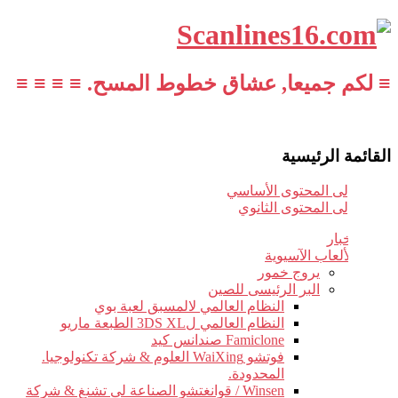
≡ لكم جميعا, عشاق خطوط المسح. ≡ ≡ ≡ ≡
القائمة الرئيسية
تخطي إلى المحتوى الأساسي
تخطي إلى المحتوى الثانوي
أخبار
الألعاب الآسيوية
يروج خمور
البر الرئيسى للصين
النظام العالمي لالمسبق لعبة بوي
النظام العالمي ل3DS XL الطبعة ماريو
Famiclone صندانس كيد
فوتشو WaiXing العلوم & شركة تكنولوجيا.
المحدودة.
Winsen / قوانغتشو الصناعة لى تشنغ & شركة