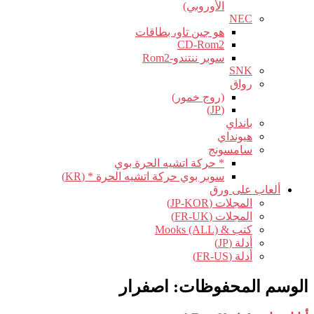
الأوروبي)
NEC
هو جين تاو، بطاقات
CD-Rom2
سوبر ننتندو-Rom2
SNK
رواق
(روج خمور)
(JP)
بانداي
هيونداي
سامسونج
* حركة اتشيه الحرة بوي
سوبر بوي حركة اتشيه الحرة * (KR)
ألعاب على ورق
المجلات (JP-KOR)
المجلات (FR-UK)
كتب & Mooks (ALL)
أدلة (JP)
أدلة (FR-US)
الوسم المحفوظات:
اصفرار