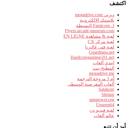
اكتشف
ديزني megadrive.com
بلاستيك الإلكترونية
ل Famicom البسيطة
Flyers.arcade-museum.com
لعبة & مشاهدة EN LIGNE
لعبة مركز CX
لعبة فتى غاليريا
Guardiana.net
Hardcoregaming101.net
إيندي ألعاب
المطبخ-بنت
megadrive.me
أم 3 مروحة الترجمة
ألعاب المقرصنة الوسطى
Satakore
Shmup
smspower.org
Unseen64
لعبة فيديو دن
عالم ألعاب
أود أن تتبع