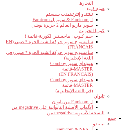
التجارة.
هونغ كونغ
نينتندو إنترتينمنت سيستم
ل Famicom & سوبر ل Famicom
سوبر ماريو العالم 2 جزيرة يوشي
كوريا الجنوبية
جيم كيوب : ماجستير الكورية-قائمة !
سامسونج سوبر حركة اتشيه الحرة * صبي (EN
FRANCAIS)
سامسونج سوبر حركة اتشيه الحرة * صبي (في
اللغة الإنجليزية)
هيونداي سوبر Comboy
MASTER-قائمة
(EN FRANCAIS)
هيونداي سوبر Comboy
MASTER-قائمة
(في اللغة الإنجليزية)
تايوان
ل Famicom من تايوان
الألعاب الأصلية التايوانية على megadrive من
النسخة الآسيوية megadrive من
جمع
نينتندو
ل Famicom & NES