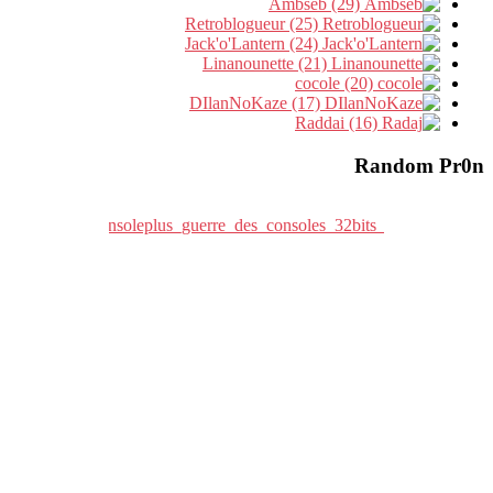
Ambseb (29)
Retroblogueur (25)
Jack'o'Lantern (24)
Linanounette (21)
cocole (20)
DIlanNoKaze (17)
Raddai (16)
Random Pr0n