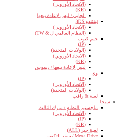
(الاتحاد الأوروبي)
(KR)
الجابي / ليس لإعادة بيعها
نينتندو 3DS
(الاتحاد الأوروبي)
(النظام العالمي ل & TW)
جيم كيوب
(JP)
(الولايات المتحدة)
(الاتحاد الأوروبي)
(KR)
ليس لإعادة بيعها / ديموس
وي
(JP)
(الاتحاد الأوروبي)
(الولايات المتحدة)
لعبة & راقب
سيجا
ماجستير النظام / مارك الثالث
(الاتحاد الأوروبي)
(JP)
(KR)
لعبة جير (ALL)
Mega Drive / سفر التكوين