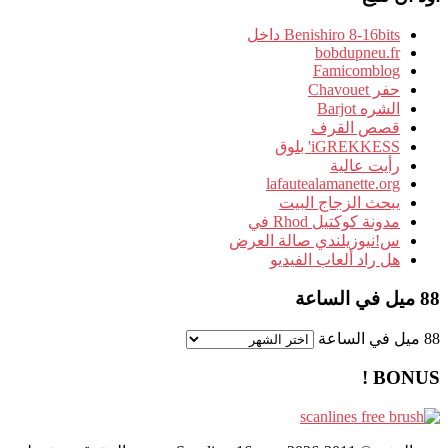
Benishiro 8-16bits داخل
bobdupneu.fr
Famicomblog
حفر Chavouet
الشره Barjot
قصص القرف
iGREKKESS' بلوق
رأيت عالية
lafautealamanette.org
يبحث الزجاج البيت
مدونة كوكتيل Rhod في
س!نيوزيلندي صالة العرض
هل راد ألعاب الفيديو
88 ميل في الساعة
88 ميل في الساعة
BONUS !