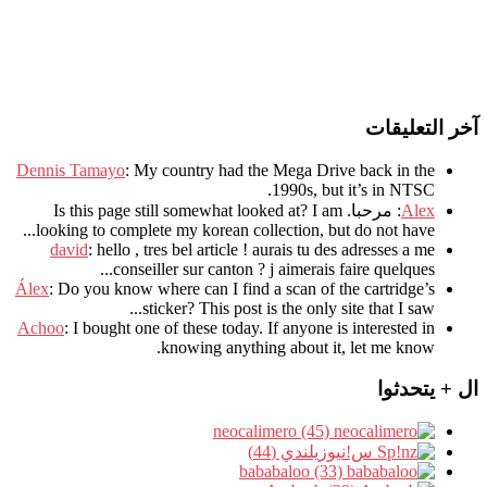
آخر التعليقات
Dennis Tamayo
:
My country had the Mega Drive back in the
.
1990s
,
but it’s in NTSC
Alex
: مرحبا.
I am
?
Is this page still somewhat looked at
.
looking to complete my korean collection
,
but do not have..
david
:
hello
,
tres bel article
!
aurais tu des adresses a me
.
conseiller sur canton
?
j aimerais faire quelques..
Álex
: Do you know where can I find a scan of the cartridge’s
sticker? This post is the only site that I saw...
Achoo
: I bought one of these today. If anyone is interested in
knowing anything about it, let me know.
ال + يتحدثوا
neocalimero (45)
س!نيوزيلندي (44)
bababaloo (33)