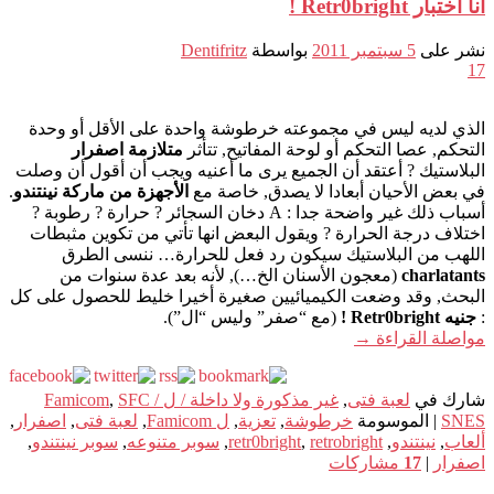
أنا اختبار Retr0bright !
نشر على
5 سبتمبر 2011
بواسطة
Dentifritz
17
الذي لديه ليس في مجموعته خرطوشة واحدة على الأقل أو وحدة
التحكم, عصا التحكم أو لوحة المفاتيح, تتأثر
متلازمة اصفرار
البلاستيك ? أعتقد أن الجميع يرى ما أعنيه ويجب أن أقول أن وصلت
في بعض الأحيان أبعادا لا يصدق, خاصة مع
الأجهزة من ماركة نينتندو
.
أسباب ذلك غير واضحة جدا : A دخان السجائر ? حرارة ? رطوبة ?
اختلاف درجة الحرارة ? ويقول البعض انها تأتي من تكوين مثبطات
اللهب من البلاستيك سيكون رد فعل للحرارة… ننسى الطرق
charlatants
(معجون الأسنان الخ…), لأنه بعد عدة سنوات من
البحث, وقد وضعت الكيميائيين صغيرة أخيرا خليط للحصول على كل
:
جنيه Retr0bright !
(مع “صفر” وليس “ال”).
مواصلة القراءة
→
شارك في
لعبة فتى
,
غير مذكورة ولا داخلة / ل Famicom
SFC /
,
SNES
|
الموسومة
خرطوشة
,
تعزية
,
ل Famicom
,
لعبة فتى
,
اصفرار
,
ألعاب
,
نينتندو
,
retrobright
,
retr0bright
,
سوبر متنوعه
,
سوبر نينتندو
,
اصفرار
|
17
مشاركات