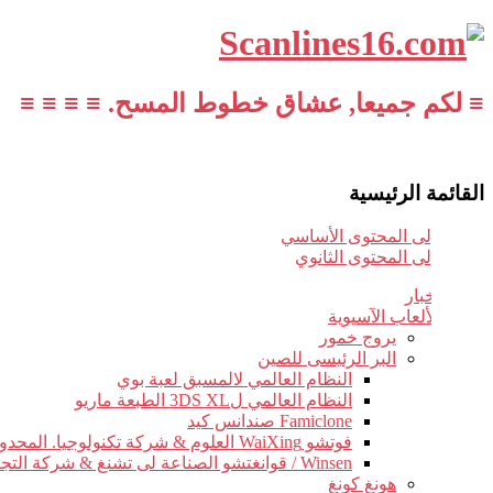
≡ لكم جميعا, عشاق خطوط المسح. ≡ ≡ ≡ ≡
القائمة الرئيسية
تخطي إلى المحتوى الأساسي
تخطي إلى المحتوى الثانوي
أخبار
الألعاب الآسيوية
يروج خمور
البر الرئيسى للصين
النظام العالمي لالمسبق لعبة بوي
النظام العالمي ل3DS XL الطبعة ماريو
Famiclone صندانس كيد
فوتشو WaiXing العلوم & شركة تكنولوجيا. المحدودة.
Winsen / قوانغتشو الصناعة لى تشنغ & شركة التجارة.
هونغ كونغ