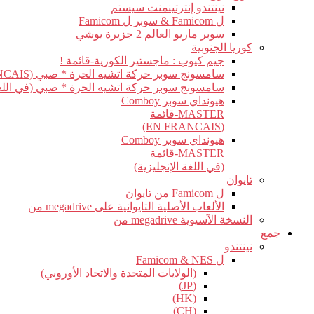
نينتندو إنترتينمنت سيستم
ل Famicom & سوبر ل Famicom
سوبر ماريو العالم 2 جزيرة يوشي
كوريا الجنوبية
جيم كيوب : ماجستير الكورية-قائمة !
سامسونج سوبر حركة اتشيه الحرة * صبي (EN FRANCAIS)
سامسونج سوبر حركة اتشيه الحرة * صبي (في اللغة 
هيونداي سوبر Comboy
MASTER-قائمة
(EN FRANCAIS)
هيونداي سوبر Comboy
MASTER-قائمة
(في اللغة الإنجليزية)
تايوان
ل Famicom من تايوان
الألعاب الأصلية التايوانية على megadrive من
النسخة الآسيوية megadrive من
جمع
نينتندو
ل Famicom & NES
(الولايات المتحدة والاتحاد الأوروبي)
(JP)
(HK)
(CH)