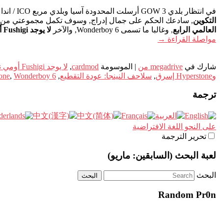
في انتظار بلدي GOW 3 أرسلت المحدودة آسيا وبلدي مربع ICO / اندا لJPN Kyozou اليوم
التكوين
, سادعك الحكم على جمال إدراج, وسوف تكمل مجموعتي من الألعاب الر
العالمي الرابع
, وغالبا ما تسمى Wonderboy 6, والآخر
لا يوجد Fushigi أومي نادية
مواصلة القراءة
→
شارك في
megadrive من
|
الموسومة
cardmod
,
لا يوجد Fushigi أومي نادية
وHyperstone إسرق
,
سلاحف النينجا: عودة التقطيع
,
Wonderboy 6
,
one
ترجمة
على النحو اللغة الافتراضية
تحرير الترجمة
لعبة البحث (السابقين: ماريو)
البحث
Random Pr0n