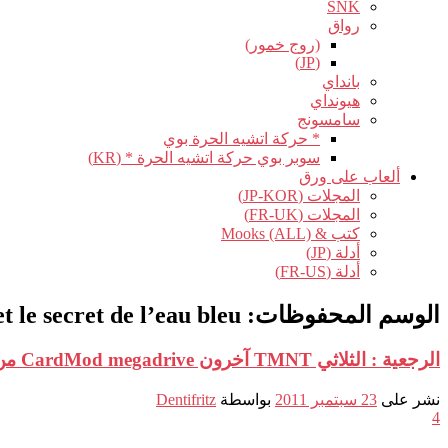
SNK
رواق
(روج خمور)
(JP)
بانداي
هيونداي
سامسونج
* حركة اتشيه الحرة بوي
سوبر بوي حركة اتشيه الحرة * (KR)
ألعاب على ورق
المجلات (JP-KOR)
المجلات (FR-UK)
كتب & Mooks (ALL)
أدلة (JP)
أدلة (FR-US)
الوسم المحفوظات:
t le secret de l’eau bleu
الرجعية : الثلاثي TMNT آخرون CardMod megadrive من
نشر على
23 سبتمبر 2011
بواسطة
Dentifritz
4