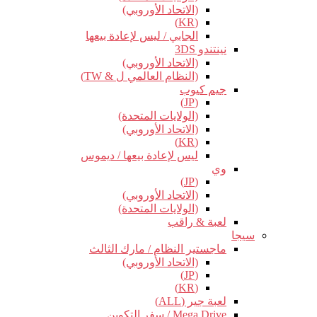
(الاتحاد الأوروبي)
(KR)
الجابي / ليس لإعادة بيعها
نينتندو 3DS
(الاتحاد الأوروبي)
(النظام العالمي ل & TW)
جيم كيوب
(JP)
(الولايات المتحدة)
(الاتحاد الأوروبي)
(KR)
ليس لإعادة بيعها / ديموس
وي
(JP)
(الاتحاد الأوروبي)
(الولايات المتحدة)
لعبة & راقب
سيجا
ماجستير النظام / مارك الثالث
(الاتحاد الأوروبي)
(JP)
(KR)
لعبة جير (ALL)
Mega Drive / سفر التكوين