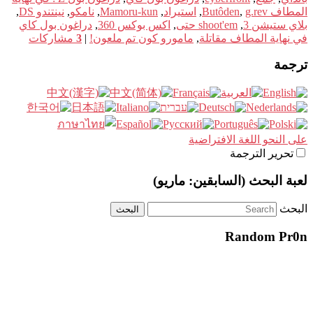
المطاف Butôden
g.rev
,
,
استيراد
,
Mamoru-kun
,
نامكو
,
نينتندو DS
,
بلاي ستيشن 3
,
shoot'em حتى
,
اكس بوكس 360
,
دراغون بول كاي
في نهاية المطاف مقاتلة
,
مامورو كون تم ملعون!
|
3
مشاركات
ترجمة
على النحو اللغة الافتراضية
تحرير الترجمة
لعبة البحث (السابقين: ماريو)
البحث
Random Pr0n