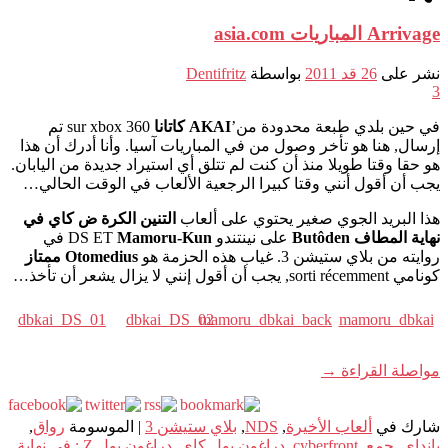
Arrivage المباريات asia.com
نشر على
26 قد 2011
بواسطة
Dentifritz
3
في حين بلدي طبعة محدودة من’
AKAI كاتانا
sur xbox 360 تم
إرسال, هنا هو تأخر وصول من في المباريات آسيا. وأنا أدرك أن هذا
هو حقا وقتا طويلا منذ أن كنت لم تتلق أي استيراد جديدة من اليابان.
يجب أن أقول أنني وقتا كبيرا الرجعية الألعاب في الوقت الحالي…
هذا البريد الجوي صغير يحتوي على ألعاب
التنين الكرة ض كاي في
نهاية المطاف Butôden
على نينتندو DS ET
Mamoru-Kun
في
روايته من بلاي ستيشن 3. غياب هذه الحزمة هو
Otomedius ممتاز
كونامي sorti récemment, يجب أن أقول إنني لا يزال يشعر أن تأخذ…
dbkai_DS_01
dbkai_DS_02
mamoru_dbkai_back
mamoru_dbkai
مواصلة القراءة
→
شارك في
ألعاب الأخيرة
,
NDS
,
بلاي ستيشن 3
|
الموسومة
رواق
,
بانداي
,
جمع
,
cyberfront
,
دراغون بول كاي
,
دراغون بول Z : في نهاية