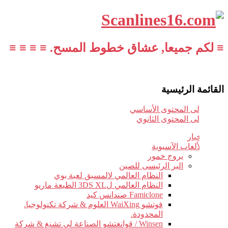
≡ لكم جميعا, عشاق خطوط المسح. ≡ ≡ ≡ ≡
القائمة الرئيسية
تخطي إلى المحتوى الأساسي
تخطي إلى المحتوى الثانوي
أخبار
الألعاب الآسيوية
يروج خمور
البر الرئيسى للصين
النظام العالمي لالمسبق لعبة بوي
النظام العالمي ل3DS XL الطبعة ماريو
Famiclone صندانس كيد
فوتشو WaiXing العلوم & شركة تكنولوجيا.
المحدودة.
Winsen / قوانغتشو الصناعة لى تشنغ & شركة