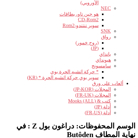
الأوروبي)
NEC
هو جين تاو، بطاقات
CD-Rom2
سوبر ننتندو-Rom2
SNK
رواق
(روج خمور)
(JP)
بانداي
هيونداي
سامسونج
* حركة اتشيه الحرة بوي
سوبر بوي حركة اتشيه الحرة * (KR)
ألعاب على ورق
المجلات (JP-KOR)
المجلات (FR-UK)
كتب & Mooks (ALL)
أدلة (JP)
أدلة (FR-US)
الوسم المحفوظات:
دراغون بول Z : في
نهاية المطاف Butôden