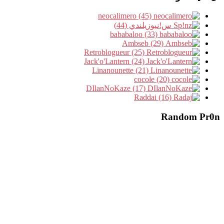
neocalimero (45)
س!نيوزيلندي (44)
bababaloo (33)
Ambseb (29)
Retroblogueur (25)
Jack'o'Lantern (24)
Linanounette (21)
cocole (20)
DIlanNoKaze (17)
Raddai (16)
Random Pr0n