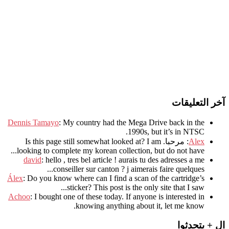
آخر التعليقات
Dennis Tamayo
:
My country had the Mega Drive back in the
.
1990s
,
but it’s in NTSC
Alex
: مرحبا.
I am
?
Is this page still somewhat looked at
.
looking to complete my korean collection
,
but do not have..
david
:
hello
,
tres bel article
!
aurais tu des adresses a me
.
conseiller sur canton
?
j aimerais faire quelques..
Álex
: Do you know where can I find a scan of the cartridge’s
sticker? This post is the only site that I saw...
Achoo
: I bought one of these today. If anyone is interested in
knowing anything about it, let me know.
ال + يتحدثوا