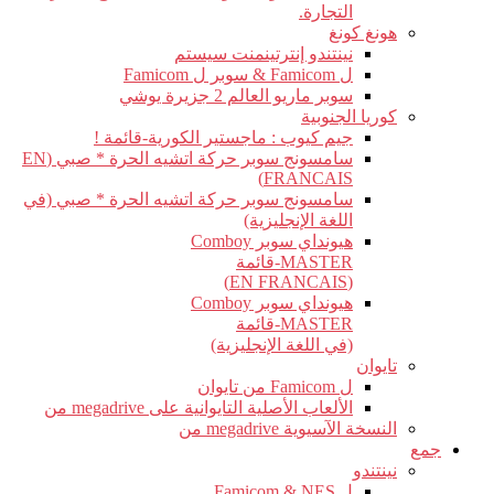
التجارة.
هونغ كونغ
نينتندو إنترتينمنت سيستم
ل Famicom & سوبر ل Famicom
سوبر ماريو العالم 2 جزيرة يوشي
كوريا الجنوبية
جيم كيوب : ماجستير الكورية-قائمة !
سامسونج سوبر حركة اتشيه الحرة * صبي (EN
FRANCAIS)
سامسونج سوبر حركة اتشيه الحرة * صبي (في
اللغة الإنجليزية)
هيونداي سوبر Comboy
MASTER-قائمة
(EN FRANCAIS)
هيونداي سوبر Comboy
MASTER-قائمة
(في اللغة الإنجليزية)
تايوان
ل Famicom من تايوان
الألعاب الأصلية التايوانية على megadrive من
النسخة الآسيوية megadrive من
جمع
نينتندو
ل Famicom & NES