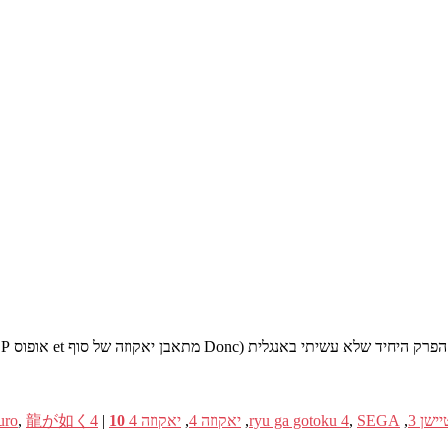
ית (Donc מתאבן יאקוזה של סוף et אופוס PSP).
ישן 3
,
SEGA
,
ryu ga gotoku 4
,
יאקוזה 4
,
יאקוזה 4 kuro
10
|
龍が如く4
,