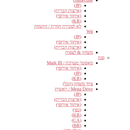
Gamecube
(JP)
(ארצות הברית)
(איחוד אירופי)
(KR)
לא למכירה חוזרת / הדגמות
Wii
(JP)
(איחוד אירופי)
(ארצות הברית)
משחק & לצפות
סגה
מאסטר מערכת / Mark III
(איחוד אירופי)
(JP)
(KR)
ציוד משחק (הכל)
Mega Drive / ראשית
(JP)
(ארצות הברית)
(איחוד אירופי)
(כפי)
(KR)
(CA)
(BR)