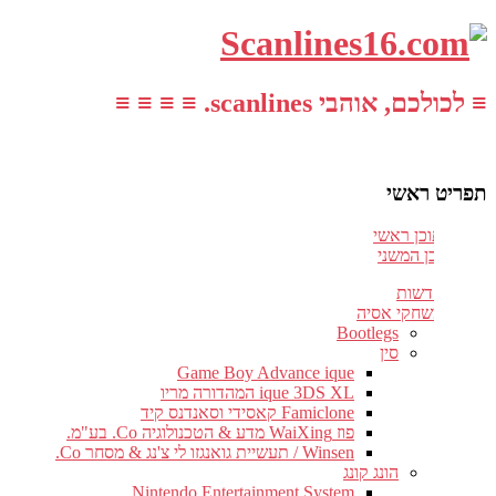
≡ לכולכם, אוהבי scanlines. ≡ ≡ ≡ ≡
תפריט ראשי
עבור לתוכן ראשי
דלג לתוכן המשני
חדשות
משחקי אסיה
Bootlegs
סין
Game Boy Advance ique
ique 3DS XL המהדורה מריו
Famiclone קאסידי וסאנדנס קיד
פוז WaiXing מדע & הטכנולוגיה Co. בע"מ.
Winsen / תעשיית גואנגזו לי צ'נג & מסחר Co.
הונג קונג
Nintendo Entertainment System