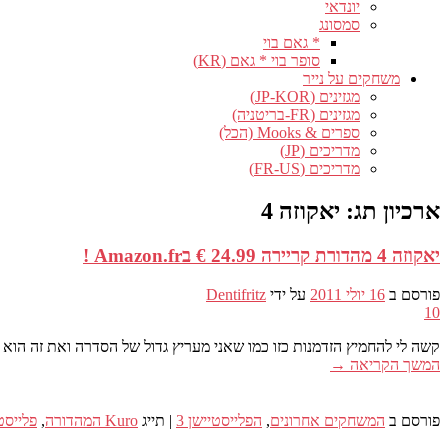
יונדאי
סמסונג
* גאם בוי
סופר בוי * גאם (KR)
משחקים על נייר
מגזינים (JP-KOR)
מגזינים (FR-בריטניה)
ספרים & Mooks (הכל)
מדריכים (JP)
מדריכים (FR-US)
ארכיון תג:
יאקוזה 4
יאקוזה 4 מהדורת קריירה 24.99 € בAmazon.fr !
פורסם ב
16 יולי 2011
על ידי
Dentifritz
10
קשה לי להחמיץ הזדמנות כזו כמו שאני מעריץ גדול של הסדרה ואת זה הוא הפרק היחיד שלא עשיתי באנגל
המשך הקריאה
→
פורסם ב
המשחקים אחרונים
,
הפלייסטיישן 3
|
תייג
Kuro המהדורה
,
פלייסטי