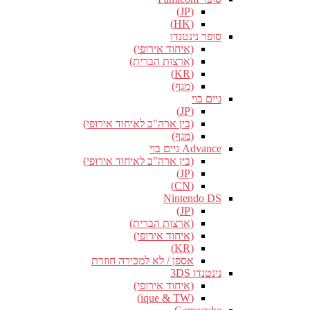
(JP)
(HK)
סופר נינטנדו
(איחוד אירופי)
(ארצות הברית)
(KR)
(מגף)
גיים בוי
(JP)
(בין ארה"ב לאיחוד אירופי)
(מגף)
Advance גיים בוי
(בין ארה"ב לאיחוד אירופי)
(JP)
(CN)
Nintendo DS
(JP)
(ארצות הברית)
(איחוד אירופי)
(KR)
אספן / לא למכירה חוזרת
נינטנדו 3DS
(איחוד אירופי)
(ique & TW)