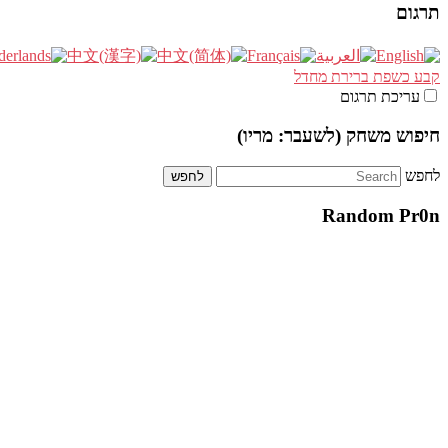
תרגום
קבע כשפת ברירת מחדל
עריכת תרגום
חיפוש משחק (לשעבר: מריו)
לחפש
Random Pr0n