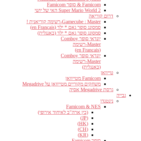
Famicom & סופר Famicom
Super Mario World 2 האי של יושי
דרום קוריאה
Gamecube : Master-רשימה קוריאנית !
סמסונג סופר גאם * ילד (en Français)
סמסונג סופר גאם * ילד (באנגלית)
יונדאי סופר Comboy
Master-רשימה
(en Français)
יונדאי סופר Comboy
Master-רשימה
(באנגלית)
טייוואן
Famicom מטייוואן
משחקים מקוריים מטייוואן על Megadrive
גרסת Megadrive אסיה
גבייה
נינטנדו
Famicom & NES
(בין ארה"ב לאיחוד אירופי)
(JP)
(HK)
(CH)
(KR)
סופר Famicom