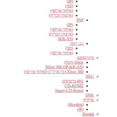
(JP)
(כפי)
(איחוד אירופי)
(ארצות הברית)
PSP
(JP)
(איחוד אירופי)
(ארצות הברית)
(KR-AS)
נ.ב. ויטה
(כפי)
(איחוד אירופי)
מיקרוסופט
Xbox (הכל)
Xbox 360 (JP-KR-AS)
Xbox 360 (בין ארה"ב לאיחוד אירופי)
NEC
HU-כרטיסים
CD-ROM2
Super-CD-Rom2
SNK
ארקייד
(Bootleg)
(JP)
Bandai