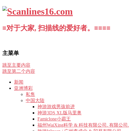
≡对于大家, 扫描线的爱好者。≡≡≡≡
主菜单
跳至主要内容
跳至第二个内容
新闻
亚洲博彩
私售
中国大陆
神游游戏男孩前进
神游3DS XL版马里奥
Famiclone小霸王
福州WaiXing科学 & 科技有限公司. 有限公司.