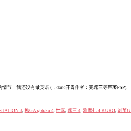
，我还没有做英语 (，donc开胃作者：完瘪三等巨著PSP).
STATION 3
,
柳GA gotoku 4
,
世嘉
,
瘪三 4
,
雅库扎 4 KURO
,
刘某GA 