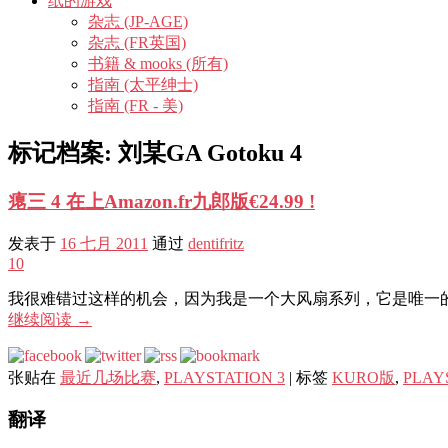
纸的游戏
杂志 (JP-AGE)
杂志 (FR英国)
书籍 & mooks (所有)
指南 (太平绅士)
指南 (FR - 美)
标记档案:
刘某GA Gotoku 4
瘪三 4 在上Amazon.fr九郎版€24.99 !
发表于
16 七月 2011
通过
dentifritz
10
我很难错过这样的机会，因为我是一个大风扇系列，它是唯一的情节
继续阅读
→
张贴在
最近几场比赛
,
PLAYSTATION 3
|
标签
KURO版
,
PLAY
翻译