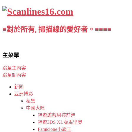
≡對於所有, 掃描線的愛好者。≡≡≡≡
主菜單
跳至主內容
跳至副內容
新聞
亞洲博彩
私售
中國大陸
神遊遊戲男孩前進
神遊3DS XL版馬里奧
Famiclone小霸王