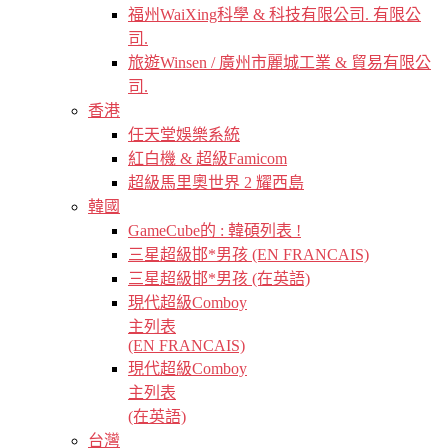
福州WaiXing科學 & 科技有限公司. 有限公
司.
旅遊Winsen / 廣州市麗城工業 & 貿易有限公
司.
香港
任天堂娛樂系統
紅白機 & 超級Famicom
超級馬里奧世界 2 耀西島
韓國
GameCube的 : 韓碩列表 !
三星超級邯*男孩 (EN FRANCAIS)
三星超級邯*男孩 (在英語)
現代超級Comboy
主列表
(EN FRANCAIS)
現代超級Comboy
主列表
(在英語)
台灣