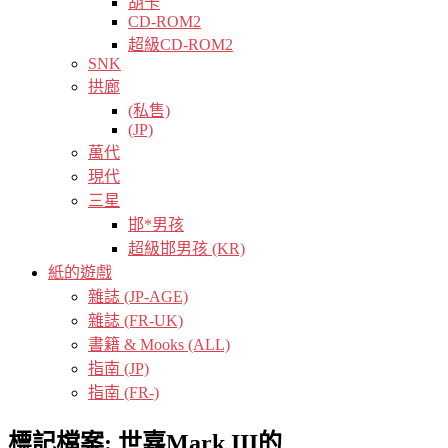
胡卡
CD-ROM2
超級CD-ROM2
SNK
拱廊
(私售)
(JP)
萬代
現代
三星
邯*男孩
超級邯男孩 (KR)
紙的遊戲
雜誌 (JP-AGE)
雜誌 (FR-UK)
書籍 & Mooks (ALL)
指南 (JP)
指南 (FR-)
標記檔案:
世嘉Mark III的