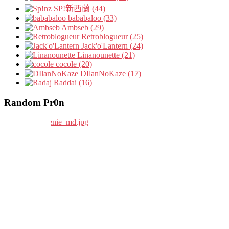
SP!新西蘭 (44)
bababaloo (33)
Ambseb (29)
Retroblogueur (25)
Jack'o'Lantern (24)
Linanounette (21)
cocole (20)
DIlanNoKaze (17)
Raddai (16)
Random Pr0n