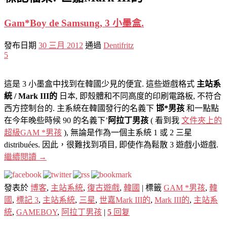
Gam*Boy de Samsung, 3 小墨盒.
發布日期
30 三月 2012
通過
Dentifritz
5
這是 3 小墨盒中找到在韓國少見的便宜. 這些遊戲格式
主站系
統 / Mark III的
日本, 即殼體和不同高度的印刷電路板, 不符合
西方控制台的. 主系統在韓國發行的名義下
邯*男孩
和一點點
在今年晚些時候 90 的名義下’
阿拉丁男孩
( 看到我
文件夾上的
超級GAM *男孩
), 無論是作為一個主系統 1 或 2 三星
distribuées. 因此，很難找到項目, 即使作為鬆散 3 遊戲小遊戲.
繼續閱讀
→
發表於
博客
,
主站系統
,
復古遊戲
,
韓國
|
標籤
GAM *男孩
,
韓
國
,
標記 3
,
主站系統
,
三星
,
世嘉Mark III的
,
Mark III的
,
主站系
統
,
GAMEBOY
,
阿拉丁男孩
|
5
回复