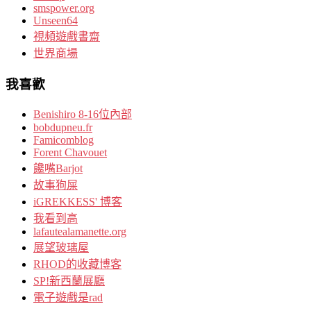
smspower.org
Unseen64
視頻遊戲書齋
世界商場
我喜歡
Benishiro 8-16位內部
bobdupneu.fr
Famicomblog
Forent Chavouet
饞嘴Barjot
故事狗屎
iGREKKESS' 博客
我看到高
lafautealamanette.org
展望玻璃屋
RHOD的收藏博客
SP!新西蘭展廳
電子遊戲是rad