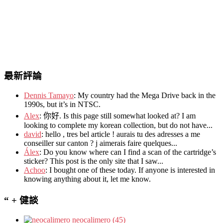
最新評論
Dennis Tamayo
:
My country had the Mega Drive back in the
1990s
,
but it’s in NTSC
.
Alex
: 你好.
Is this page still somewhat looked at
?
I am
looking to complete my korean collection
,
but do not have..
.
david
:
hello
,
tres bel article
!
aurais tu des adresses a me
conseiller sur canton
?
j aimerais faire quelques..
.
Álex
: Do you know where can I find a scan of the cartridge’s
sticker? This post is the only site that I saw...
Achoo
: I bought one of these today. If anyone is interested in
knowing anything about it, let me know.
“ + 健談
neocalimero (45)