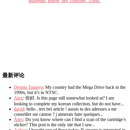
最新评论
Dennis Tamayo
: My country had the Mega Drive back in the
1990s, but it’s in NTSC.
Alex
: 你好. Is this page still somewhat looked at? I am
looking to complete my korean collection, but do not have...
david
: hello , tres bel article ! aurais tu des adresses a me
conseiller sur canton ? j aimerais faire quelques...
Álex
: Do you know where can I find a scan of the cartridge’s
sticker? This post is the only site that I saw...
Achoo
: I bought one of these today. If anyone is interested in