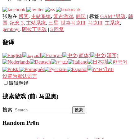
张贴在
博客
,
主站系统
,
复古游戏
,
韩国
|
标签
GAM *男孩
,
韩
国
,
纪念 3
,
主站系统
,
三星
,
世嘉马克III
,
马克III
,
主系统
,
gemboyi
,
阿拉丁男孩
|
5
回复
翻译
设置为默认语言
编辑翻译
搜索游戏 (前: 马里奥)
搜索
Random Pr0n