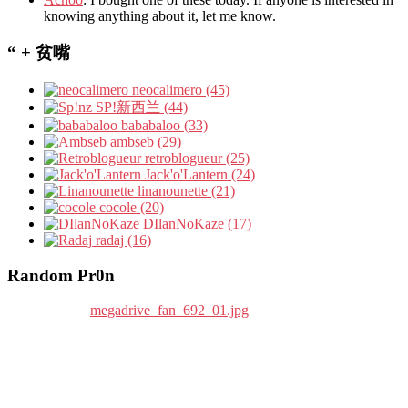
knowing anything about it, let me know.
“ + 贫嘴
neocalimero (45)
SP!新西兰 (44)
bababaloo (33)
ambseb (29)
retroblogueur (25)
Jack'o'Lantern (24)
linanounette (21)
cocole (20)
DIlanNoKaze (17)
radaj (16)
Random Pr0n