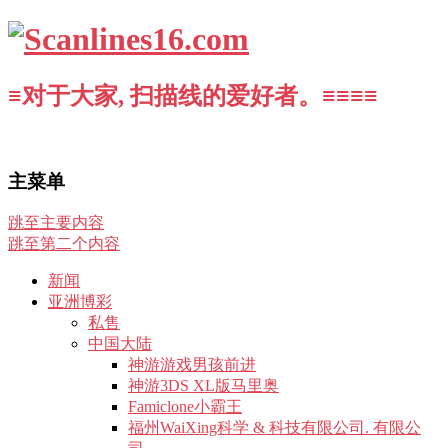
≡对于大家, 扫描线的爱好者。≡≡≡≡
主菜单
跳至主要内容
跳至第二个内容
新闻
亚洲博彩
私售
中国大陆
神游游戏男孩前进
神游3DS XL版马里奥
Famiclone小霸王
福州WaiXing科学 & 科技有限公司. 有限公