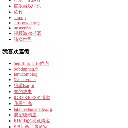
盗版游戏中央
佐竹
shmup
smspower.org
unseen64
视频游戏书斋
骑楼世界
我喜欢遵循
benishiro 8-16位内
bobdupneu.fr
famicomblog
钻Chavouet
狼獾Barjot
粪的故事
iGREKKESS' 博客
我看到高
lafautealamanette.org
展望玻璃屋
RHOD的收藏博客
SP!新西兰展览室