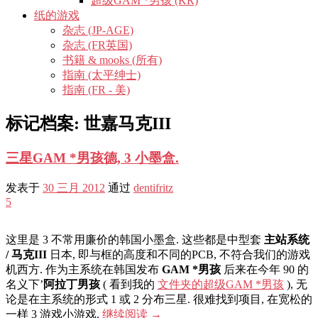
超级GAM *男孩 (KR)
纸的游戏
杂志 (JP-AGE)
杂志 (FR英国)
书籍 & mooks (所有)
指南 (太平绅士)
指南 (FR - 美)
标记档案:
世嘉马克III
三星GAM *男孩德, 3 小墨盒.
发表于
30 三月 2012
通过
dentifritz
5
这里是 3 不常用廉价的韩国小墨盒. 这些都是中型套
主站系统
/ 马克III
日本, 即与框的高度和不同的PCB, 不符合我们的游戏
机西方. 作为主系统在韩国发布
GAM *男孩
后来在今年 90 的
名义下’
阿拉丁男孩
( 看到我的
文件夹的超级GAM *男孩
), 无
论是在主系统的形式 1 或 2 分布三星. 很难找到项目, 在宽松的
一样 3 游戏小游戏.
继续阅读
→