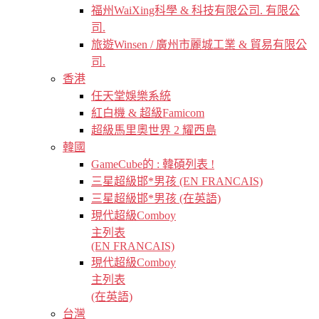
福州WaiXing科學 & 科技有限公司. 有限公
司.
旅遊Winsen / 廣州市麗城工業 & 貿易有限公
司.
香港
任天堂娛樂系統
紅白機 & 超級Famicom
超級馬里奧世界 2 耀西島
韓國
GameCube的 : 韓碩列表 !
三星超級邯*男孩 (EN FRANCAIS)
三星超級邯*男孩 (在英語)
現代超級Comboy
主列表
(EN FRANCAIS)
現代超級Comboy
主列表
(在英語)
台灣