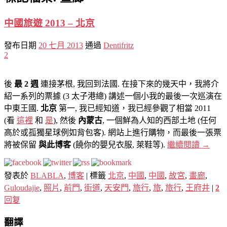
中國旅遊 2013 – 北京
發布日期
20 七月 2013
通過
Dentifritz
2
後
最 2 週
連接茅根, 我回到法國. 在接下來的幾天中，我將介
紹一系列的票據 (3 太子港總) 講述一個小我的最後一次巡演在
中東王國.
北京
第一, 我已經知道，我已經參觀了相當 2011
(看
這裡
和
是
), 然後
內蒙古
, 一個鮮為人知的西部土地 (任何
高於或孤獨星球例如背包客). 網站上進行購物，而最後一張票
將被保留
與此博客
(饒你的嬰兒衣服, 萊鞋等).
繼續閱讀
→
發表於
BLABLA
,
博客
|
標籤
北京
,
中國
,
中國
,
故宮
,
畫廊
,
Guloudajie
,
照片
,
前門
,
街道
,
天安門
,
旅行
,
旅
,
旅行
,
王府井
|
2
回复
翻譯