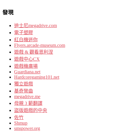
發現
迪士尼megadrive.com
電子塑膠
紅白機迷你
Flyers.arcade-museum.com
遊戲 & 觀看恩利涅
遊戲中心CX
遊戲機廣場
Guardiana.net
Hardcoregaming101.net
獨立遊戲
基奇彎曲
megadrive.me
母親 3 範翻譯
盜版遊戲的中央
佐竹
Shmup
smspower.org