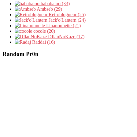
bababaloo (33)
Ambseb (29)
Retroblogueur (25)
Jack'o'Lantern (24)
Linanounette (21)
cocole (20)
DIlanNoKaze (17)
Raddai (16)
Random Pr0n