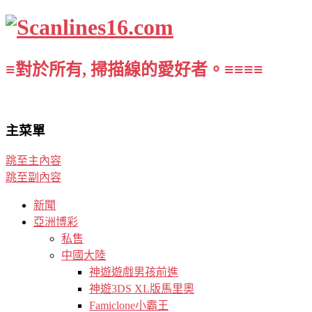
≡對於所有, 掃描線的愛好者。≡≡≡≡
主菜單
跳至主內容
跳至副內容
新聞
亞洲博彩
私售
中國大陸
神遊遊戲男孩前進
神遊3DS XL版馬里奧
Famiclone小霸王