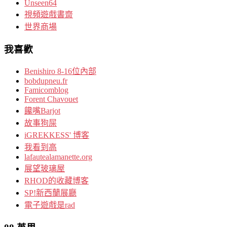
Unseen64
視頻遊戲書齋
世界商場
我喜歡
Benishiro 8-16位內部
bobdupneu.fr
Famicomblog
Forent Chavouet
饞嘴Barjot
故事狗屎
iGREKKESS' 博客
我看到高
lafautealamanette.org
展望玻璃屋
RHOD的收藏博客
SP!新西蘭展廳
電子遊戲是rad