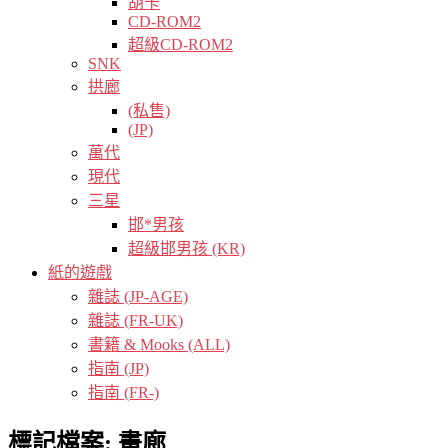
胡卡
CD-ROM2
超級CD-ROM2
SNK
拱廊
(私售)
(JP)
萬代
現代
三星
邯*男孩
超級邯男孩 (KR)
紙的遊戲
雜誌 (JP-AGE)
雜誌 (FR-UK)
書籍 & Mooks (ALL)
指南 (JP)
指南 (FR-)
標記檔案:
畫廊