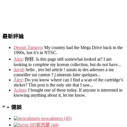
最新評論
Dennis Tamayo
:
My country had the Mega Drive back in the
1990s
,
but it’s in NTSC
.
Alex
: 你好.
Is this page still somewhat looked at
?
I am
looking to complete my korean collection
,
but do not have..
.
david
:
hello
,
tres bel article
!
aurais tu des adresses a me
conseiller sur canton
?
j aimerais faire quelques..
.
Álex
: Do you know where can I find a scan of the cartridge’s
sticker? This post is the only site that I saw...
Achoo
: I bought one of these today. If anyone is interested in
knowing anything about it, let me know.
“ + 健談
neocalimero (45)
SP!新西蘭 (44)