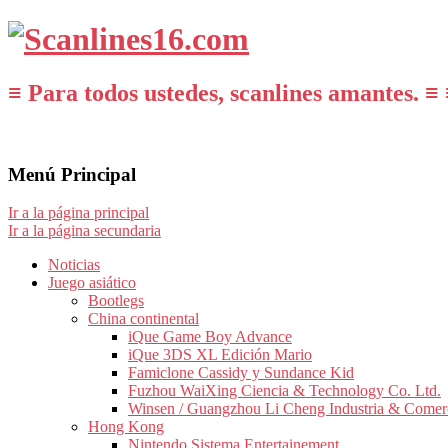
≡ Para todos ustedes, scanlines amantes. ≡ 
Menú Principal
Ir a la página principal
Ir a la página secundaria
Noticias
Juego asiático
Bootlegs
China continental
iQue Game Boy Advance
iQue 3DS XL Edición Mario
Famiclone Cassidy y Sundance Kid
Fuzhou WaiXing Ciencia & Technology Co. Ltd.
Winsen / Guangzhou Li Cheng Industria & Comer
Hong Kong
Nintendo Sistema Entertainement