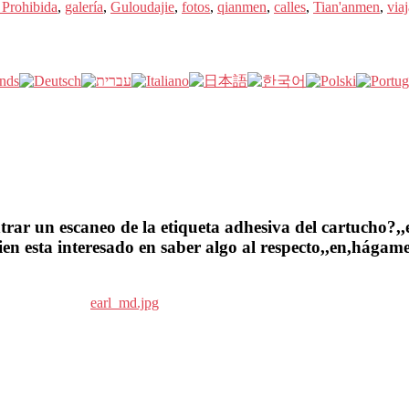
 Prohibida
,
galería
,
Guloudajie
,
fotos
,
qianmen
,
calles
,
Tian'anmen
,
viaj
ar un escaneo de la etiqueta adhesiva del cartucho?,,en
en esta interesado en saber algo al respecto,,en,hágame