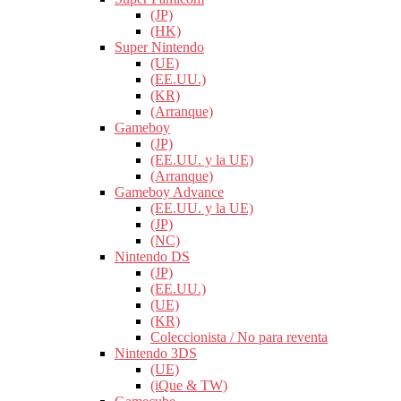
(JP)
(HK)
Super Nintendo
(UE)
(EE.UU.)
(KR)
(Arranque)
Gameboy
(JP)
(EE.UU. y la UE)
(Arranque)
Gameboy Advance
(EE.UU. y la UE)
(JP)
(NC)
Nintendo DS
(JP)
(EE.UU.)
(UE)
(KR)
Coleccionista / No para reventa
Nintendo 3DS
(UE)
(iQue & TW)