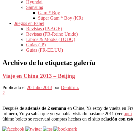
Hyundai
Samsung
Gam * Boy
Súper Gam * Boy (KR)
Juegos en Papel
Revistas (JP-AGE)
Revistas (FR-Reino Unido)
Libros & Mooks (TODO)
Guías (JP)
Guías (FR-EE.UU)
Archivo de la etiqueta:
galería
Viaje en China 2013 – Beijing
Publicado el
20 Julio 2013
por
Dentifritz
2
Después de
además de 2 semana
en Chine, Ya estoy de vuelta en Fra
primero, Yo ya sabía que yo ya había visitado bastante 2011 (ver
aquí
último boleto se reservará compras hechas en el sitio
relación con est