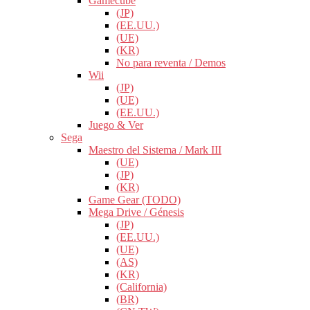
Gamecube
(JP)
(EE.UU.)
(UE)
(KR)
No para reventa / Demos
Wii
(JP)
(UE)
(EE.UU.)
Juego & Ver
Sega
Maestro del Sistema / Mark III
(UE)
(JP)
(KR)
Game Gear (TODO)
Mega Drive / Génesis
(JP)
(EE.UU.)
(UE)
(AS)
(KR)
(California)
(BR)