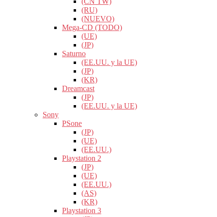
(CN TW)
(RU)
(NUEVO)
Mega-CD (TODO)
(UE)
(JP)
Saturno
(EE.UU. y la UE)
(JP)
(KR)
Dreamcast
(JP)
(EE.UU. y la UE)
Sony
PSone
(JP)
(UE)
(EE.UU.)
Playstation 2
(JP)
(UE)
(EE.UU.)
(AS)
(KR)
Playstation 3