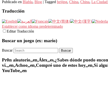
Publicado en
Blabla
,
Blog
|
Tagged
beijing
,
China
,
China
,
La Ciudad
Traducción
Establecer como idioma predeterminado
Editar Traducción
Buscar un juego (ex: mario)
Buscar
Pr0n aleatorio,,en,Álex,,es,¿Sabes dónde puedo encontr
vi.,,en,Achoo,,en,Compré uno de estos hoy,,en,Si algui
YouTube,,en