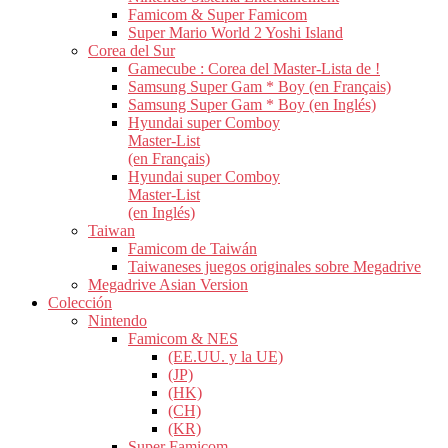
Famicom & Super Famicom
Super Mario World 2 Yoshi Island
Corea del Sur
Gamecube : Corea del Master-Lista de !
Samsung Super Gam * Boy (en Français)
Samsung Super Gam * Boy (en Inglés)
Hyundai super Comboy
Master-List
(en Français)
Hyundai super Comboy
Master-List
(en Inglés)
Taiwan
Famicom de Taiwán
Taiwaneses juegos originales sobre Megadrive
Megadrive Asian Version
Colección
Nintendo
Famicom & NES
(EE.UU. y la UE)
(JP)
(HK)
(CH)
(KR)
Super Famicom