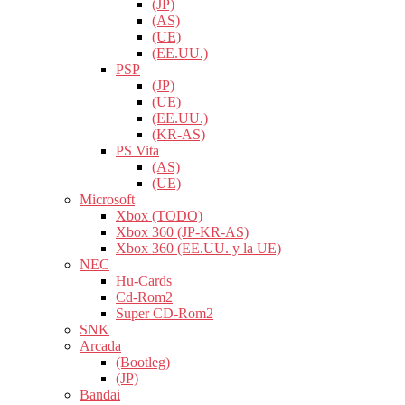
(JP)
(AS)
(UE)
(EE.UU.)
PSP
(JP)
(UE)
(EE.UU.)
(KR-AS)
PS Vita
(AS)
(UE)
Microsoft
Xbox (TODO)
Xbox 360 (JP-KR-AS)
Xbox 360 (EE.UU. y la UE)
NEC
Hu-Cards
Cd-Rom2
Super CD-Rom2
SNK
Arcada
(Bootleg)
(JP)
Bandai