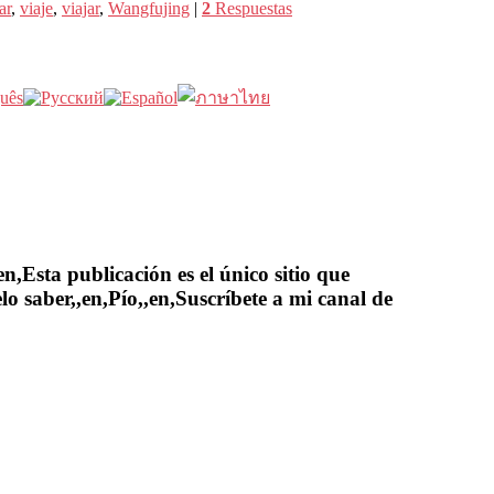
ar
,
viaje
,
viajar
,
Wangfujing
|
2
Respuestas
,Esta publicación es el único sitio que
lo saber,,en,Pío,,en,Suscríbete a mi canal de