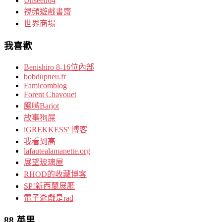
Unseen64
視頻遊戲書齋
世界商場
我喜歡
Benishiro 8-16位內部
bobdupneu.fr
Famicomblog
Forent Chavouet
饞嘴Barjot
故事狗屎
iGREKKESS' 博客
我看到高
lafautealamanette.org
展望玻璃屋
RHOD的收藏博客
SP!新西蘭展廳
電子遊戲是rad
88 英里