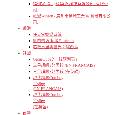
福州WaiXing科學 & 科技有限公司. 有限公
司.
旅遊Winsen / 廣州市麗城工業 & 貿易有限公
司.
香港
任天堂娛樂系統
紅白機 & 超級Famicom
超級馬里奧世界 2 耀西島
韓國
GameCube的 : 韓碩列表 !
三星超級邯*男孩 (EN FRANCAIS)
三星超級邯*男孩 (在英語)
現代超級Comboy
主列表
(EN FRANCAIS)
現代超級Comboy
主列表
(在英語)
台灣