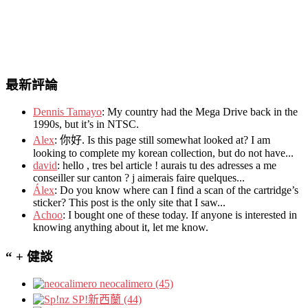
最新評論
Dennis Tamayo
:
My country had the Mega Drive back in the
1990s
,
but it’s in NTSC
.
Alex
: 你好.
Is this page still somewhat looked at
?
I am
looking to complete my korean collection
,
but do not have..
.
david
:
hello
,
tres bel article
!
aurais tu des adresses a me
conseiller sur canton
?
j aimerais faire quelques..
.
Álex
: Do you know where can I find a scan of the cartridge’s
sticker? This post is the only site that I saw...
Achoo
: I bought one of these today. If anyone is interested in
knowing anything about it, let me know.
“ + 健談
neocalimero (45)
SP!新西蘭 (44)