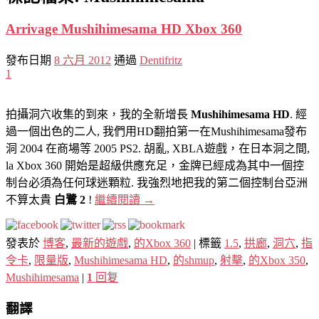
Arrivage Mushihimesama HD Xbox 360
發布日期
8 六月 2012
通過
Dentifritz
1
拍攝洞穴收集的到來，我的全新增長
Mushihimesama HD
. 經
過一個出色的二人, 我們用HD翻拍第一在Mushihimesama發布
洞 2004 在商場等 2005 PS2. 胡亂, XBLA遊戲，在日本洞之間,
la Xbox 360 開始是超級供應充足，金牌已經成為其中一個控
制台必須為任何球迷顆粒. 我強烈地把我的第二個控制台亞洲
不算太貴
白鷺 2
!
繼續閱讀
→
發表於
博客
,
最新的遊戲
,
的Xbox 360
|
標籤
1.5
,
拱廊
,
洞穴
,
指
令卡
,
限量版
,
Mushihimesama HD
,
的shmup
,
射擊
,
的Xbox 350
,
Mushihimesama
|
1
回复
翻譯