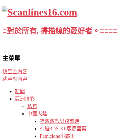
≡對於所有, 掃描線的愛好者。≡≡≡≡
主菜單
跳至主內容
跳至副內容
新聞
亞洲博彩
私售
中國大陸
神遊遊戲男孩前進
神遊3DS XL版馬里奧
Famiclone小霸王