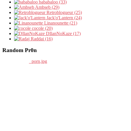
bababaloo (33)
Ambseb (29)
Retroblogueur (25)
Jack'o'Lantern (24)
Linanounette (21)
cocole (20)
DIlanNoKaze (17)
Raddai (16)
Random Pr0n