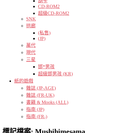
胡卡
CD-ROM2
超級CD-ROM2
SNK
拱廊
(私售)
(JP)
萬代
現代
三星
邯*男孩
超級邯男孩 (KR)
紙的遊戲
雜誌 (JP-AGE)
雜誌 (FR-UK)
書籍 & Mooks (ALL)
指南 (JP)
指南 (FR-)
標記檔案:
Mushihimesama