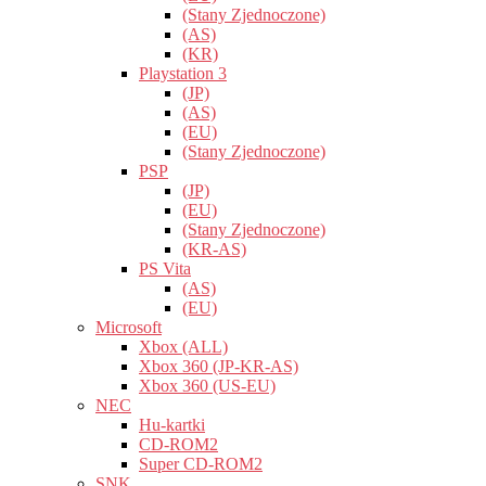
(Stany Zjednoczone)
(AS)
(KR)
Playstation 3
(JP)
(AS)
(EU)
(Stany Zjednoczone)
PSP
(JP)
(EU)
(Stany Zjednoczone)
(KR-AS)
PS Vita
(AS)
(EU)
Microsoft
Xbox (ALL)
Xbox 360 (JP-KR-AS)
Xbox 360 (US-EU)
NEC
Hu-kartki
CD-ROM2
Super CD-ROM2
SNK