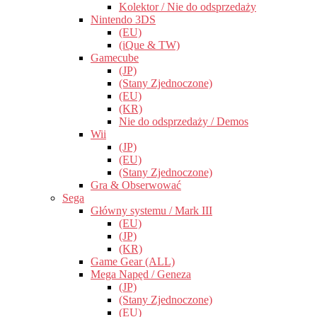
Kolektor / Nie do odsprzedaży
Nintendo 3DS
(EU)
(iQue & TW)
Gamecube
(JP)
(Stany Zjednoczone)
(EU)
(KR)
Nie do odsprzedaży / Demos
Wii
(JP)
(EU)
(Stany Zjednoczone)
Gra & Obserwować
Sega
Główny systemu / Mark III
(EU)
(JP)
(KR)
Game Gear (ALL)
Mega Napęd / Geneza
(JP)
(Stany Zjednoczone)
(EU)