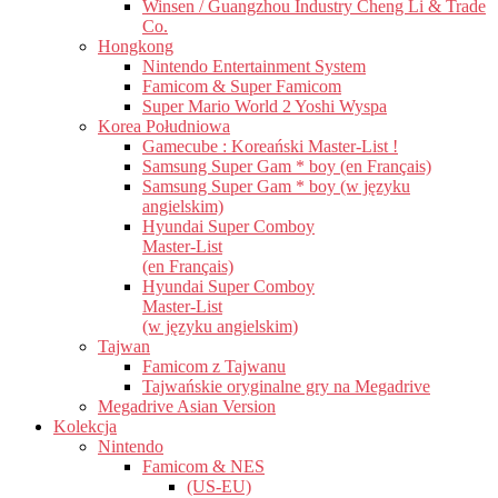
Winsen / Guangzhou Industry Cheng Li & Trade
Co.
Hongkong
Nintendo Entertainment System
Famicom & Super Famicom
Super Mario World 2 Yoshi Wyspa
Korea Południowa
Gamecube : Koreański Master-List !
Samsung Super Gam * boy (en Français)
Samsung Super Gam * boy (w języku
angielskim)
Hyundai Super Comboy
Master-List
(en Français)
Hyundai Super Comboy
Master-List
(w języku angielskim)
Tajwan
Famicom z Tajwanu
Tajwańskie oryginalne gry na Megadrive
Megadrive Asian Version
Kolekcja
Nintendo
Famicom & NES
(US-EU)