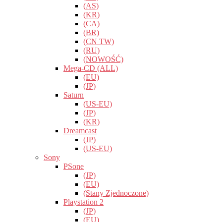
(AS)
(KR)
(CA)
(BR)
(CN TW)
(RU)
(NOWOŚĆ)
Mega-CD (ALL)
(EU)
(JP)
Saturn
(US-EU)
(JP)
(KR)
Dreamcast
(JP)
(US-EU)
Sony
PSone
(JP)
(EU)
(Stany Zjednoczone)
Playstation 2
(JP)
(EU)