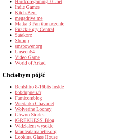
Hardcoregaming101.net
Indie Games
Kitch-Bent
megadrive.me
Matka 3 Fan tłumaczenie
Pirackie gry Central
Satakore
Shmup
smspower.org
Unseen64
Video Game
World of Arkad
Chciałbym pójść
Benishiro 8-16bits Inside
bobdupneu.fr
Famicomblog
Wiertarka Chavouet
Wolverine Looney
Gówno Stories
iGREKKESS' Blog
Widziałem wysokie
lafautealamanette.org
Looking Glass House