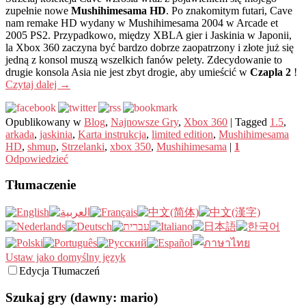
zupełnie nowe
Mushihimesama HD
. Po znakomitym futari, Cave
nam remake HD wydany w Mushihimesama 2004 w Arcade et
2005 PS2. Przypadkowo, między XBLA gier i Jaskinia w Japonii,
la Xbox 360 zaczyna być bardzo dobrze zaopatrzony i złote już się
jedną z konsol muszą wszelkich fanów pelety. Zdecydowanie to
drugie konsola Asia nie jest zbyt drogie, aby umieścić w
Czapla 2
!
Czytaj dalej
→
Opublikowany w
Blog
,
Najnowsze Gry
,
Xbox 360
|
Tagged
1.5
,
arkada
,
jaskinia
,
Karta instrukcja
,
limited edition
,
Mushihimesama
HD
,
shmup
,
Strzelanki
,
xbox 350
,
Mushihimesama
|
1
Odpowiedzieć
Tłumaczenie
Ustaw jako domyślny język
Edycja Tłumaczeń
Szukaj gry (dawny: mario)