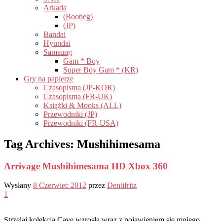
Arkada
(Bootleg)
(JP)
Bandai
Hyundai
Samsung
Gam * Boy
Super Boy Gam * (KR)
Gry na papierze
Czasopisma (JP-KOR)
Czasopisma (FR-UK)
Książki & Mooks (ALL)
Przewodniki (JP)
Przewodniki (FR-USA)
Tag Archives:
Mushihimesama
Arrivage Mushihimesama HD Xbox 360
Wysłany
8 Czerwiec 2012
przez
Dentifritz
1
Strzelaj kolekcja Cave wzrosła wraz z pojawieniem się mojego