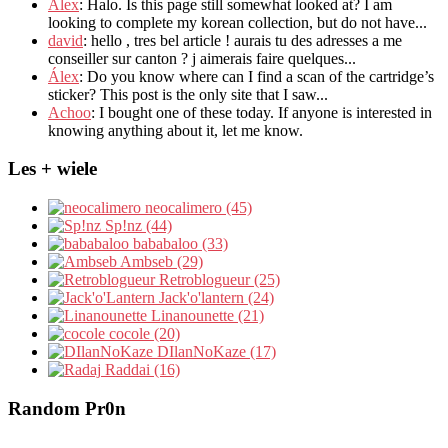
Alex
: Halo.
Is this page still somewhat looked at
?
I am
looking to complete my korean collection
,
but do not have..
.
david
:
hello
,
tres bel article
!
aurais tu des adresses a me
conseiller sur canton
?
j aimerais faire quelques..
.
Álex
: Do you know where can I find a scan of the cartridge’s
sticker? This post is the only site that I saw...
Achoo
: I bought one of these today. If anyone is interested in
knowing anything about it, let me know.
Les + wiele
neocalimero (45)
Sp!nz (44)
bababaloo (33)
Ambseb (29)
Retroblogueur (25)
Jack'o'lantern (24)
Linanounette (21)
cocole (20)
DIlanNoKaze (17)
Raddai (16)
Random Pr0n