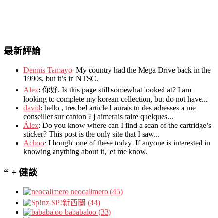
最新評論
Dennis Tamayo
:
My country had the Mega Drive back in the
1990s
,
but it’s in NTSC
.
Alex
: 你好.
Is this page still somewhat looked at
?
I am
looking to complete my korean collection
,
but do not have..
.
david
:
hello
,
tres bel article
!
aurais tu des adresses a me
conseiller sur canton
?
j aimerais faire quelques..
.
Álex
: Do you know where can I find a scan of the cartridge’s
sticker? This post is the only site that I saw...
Achoo
: I bought one of these today. If anyone is interested in
knowing anything about it, let me know.
“ + 健談
neocalimero (45)
SP!新西蘭 (44)
bababaloo (33)