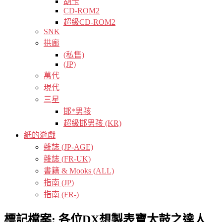
胡卡
CD-ROM2
超級CD-ROM2
SNK
拱廊
(私售)
(JP)
萬代
現代
三星
邯*男孩
超級邯男孩 (KR)
紙的遊戲
雜誌 (JP-AGE)
雜誌 (FR-UK)
書籍 & Mooks (ALL)
指南 (JP)
指南 (FR-)
標記檔案:
各位DX想製表寶太鼓之達人