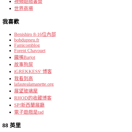
視頻遊戲書齋
世界商場
我喜歡
Benishiro 8-16位內部
bobdupneu.fr
Famicomblog
Forent Chavouet
饞嘴Barjot
故事狗屎
iGREKKESS' 博客
我看到高
lafautealamanette.org
展望玻璃屋
RHOD的收藏博客
SP!新西蘭展廳
電子遊戲是rad
88 英里