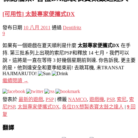
[可用性] 太鼓專家便攜式DX
發布日期
10 八月 2011
通過
Dentifritz
9
如果有一個遊戲在夏天順利是什麼
太鼓專家便攜式DX
在手
持. 第三批系列上出現的索尼PSP和釋放 14 七月，我們可以
說，這將是一直在等待 3 好幾個星期前到達. 你告訴我, 更主要
的是，他到達安全和夏季結束前! 去跳耳機, 未TRANSAT
HAJIMARUTO!
繼續閱讀
→
發表於
最新的遊戲
,
PSP
|
標籤
NAMCO
,
遊戲機
,
PSP
,
索尼
,
索
尼PSP
,
太鼓專家便攜式DX
,
各位DX想製表寶太鼓之達人
|
9
回
复
翻譯