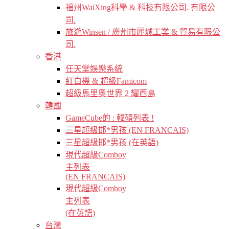
福州WaiXing科學 & 科技有限公司. 有限公
司.
旅遊Winsen / 廣州市麗城工業 & 貿易有限公
司.
香港
任天堂娛樂系統
紅白機 & 超級Famicom
超級馬里奧世界 2 耀西島
韓國
GameCube的 : 韓碩列表 !
三星超級邯*男孩 (EN FRANCAIS)
三星超級邯*男孩 (在英語)
現代超級Comboy
主列表
(EN FRANCAIS)
現代超級Comboy
主列表
(在英語)
台灣