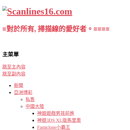
≡對於所有, 掃描線的愛好者。≡≡≡≡
主菜單
跳至主內容
跳至副內容
新聞
亞洲博彩
私售
中國大陸
神遊遊戲男孩前進
神遊3DS XL版馬里奧
Famiclone小霸王