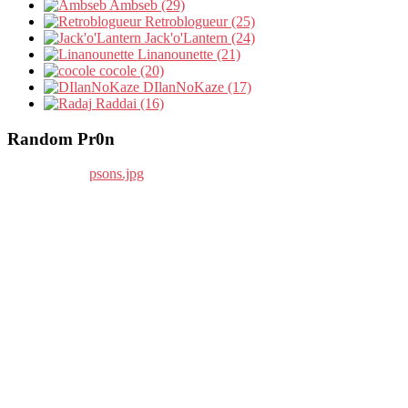
Ambseb (29)
Retroblogueur (25)
Jack'o'Lantern (24)
Linanounette (21)
cocole (20)
DIlanNoKaze (17)
Raddai (16)
Random Pr0n