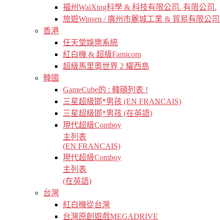
福州WaiXing科學 & 科技有限公司. 有限公司.
旅遊Winsen / 廣州市麗城工業 & 貿易有限公司
香港
任天堂娛樂系統
紅白機 & 超級Famicom
超級馬里奧世界 2 耀西島
韓國
GameCube的 : 韓碩列表 !
三星超級邯*男孩 (EN FRANCAIS)
三星超級邯*男孩 (在英語)
現代超級Comboy
主列表
(EN FRANCAIS)
現代超級Comboy
主列表
(在英語)
台灣
紅白機從台灣
台灣原創遊戲MEGADRIVE