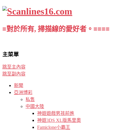
≡對於所有, 掃描線的愛好者。≡≡≡≡
主菜單
跳至主內容
跳至副內容
新聞
亞洲博彩
私售
中國大陸
神遊遊戲男孩前進
神遊3DS XL版馬里奧
Famiclone小霸王