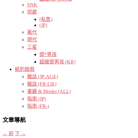
SNK
拱廊
(私售)
(JP)
萬代
現代
三星
邯*男孩
超級邯男孩 (KR)
紙的遊戲
雜誌 (JP-AGE)
雜誌 (FR-UK)
書籍 & Mooks (ALL)
指南 (JP)
指南 (FR-)
文章導航
←
前
下
→