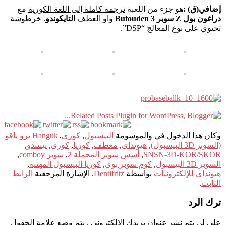
إضافي(ق) :
هو جزء من اللعبة
ترجمة كاملة إلى اللغة الكورية
مع
دراغون بول Z سوبر Butouden 3
واو العطف
التايكوندو
. خرطوشة
تحتوي على نوع المعالج “DSP”.
وكان هذا الدخول في والموسومة
البيسبول
,
كوري
,
Hanguk برو ياقو
(السوبر 3D البيسبول)
,
هيونداي
,
معطف
,
كوريا
,
كوري
,
نينتندو
,
SNSN-3D-KOR/SKOR
,
أسس سوبر المحملة 2
,
سوبر comboy
,
السوبر 3D البيسبول
,
كوم سوبر بوي
,
كوريا البيسبول المهنية
,
هيونداي للإلكترونيات
بواسطة
Dentifritz
. الإشارة المرجعية
الرابط
الثابت
.
ترك الرد
على لن يتم نشر عنوان بريدك الإلكتروني .
يتم وضع علامة الحقول