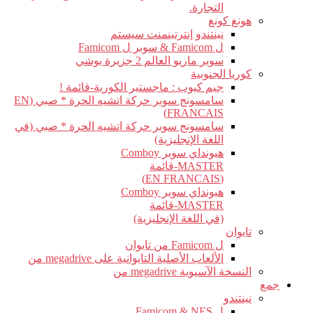
التجارة.
هونغ كونغ
نينتندو إنترتينمنت سيستم
ل Famicom & سوبر ل Famicom
سوبر ماريو العالم 2 جزيرة يوشي
كوريا الجنوبية
جيم كيوب : ماجستير الكورية-قائمة !
سامسونج سوبر حركة اتشيه الحرة * صبي (EN
FRANCAIS)
سامسونج سوبر حركة اتشيه الحرة * صبي (في
اللغة الإنجليزية)
هيونداي سوبر Comboy
MASTER-قائمة
(EN FRANCAIS)
هيونداي سوبر Comboy
MASTER-قائمة
(في اللغة الإنجليزية)
تايوان
ل Famicom من تايوان
الألعاب الأصلية التايوانية على megadrive من
النسخة الآسيوية megadrive من
جمع
نينتندو
ل Famicom & NES