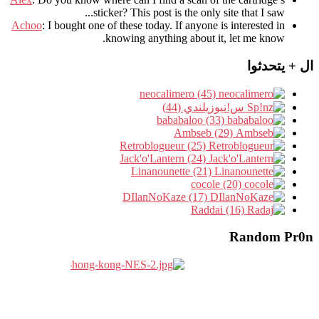
sticker? This post is the only site that I saw...
Achoo
: I bought one of these today. If anyone is interested in
knowing anything about it, let me know.
ال + يتحدثوا
neocalimero (45)
س!نيوزيلندي (44)
bababaloo (33)
Ambseb (29)
Retroblogueur (25)
Jack'o'Lantern (24)
Linanounette (21)
cocole (20)
DIlanNoKaze (17)
Raddai (16)
Random Pr0n