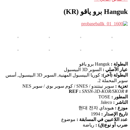
Hanguk برو ياقو (KR)
البطولة :
Hanguk برو ياقو
عيار الأصلي :
السوبر 3D البيسبول
البطولة (آخر):
كوريا البيسبول المهنية, السوبر 3D البيسبول, أسس
سوبر المحملة 2.
تعزية :
سوبر نينتندو / SNES / كوم سوبر بوي / سوبر NES
SNSN-3D-KOR/SKOR
# REF :
المطور :
TOSE
الناشر :
Jaleco
موزع :
هيونداي 현대 전자
تاريخ الإصدار :
1994
عدد اللاعبين في المسابقة :
موضوع
ضرب أو نوع(ق) :
رياضة