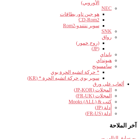
الأوروبي)
NEC
هو جين تاو، بطاقات
CD-Rom2
سوبر ننتندو-Rom2
SNK
رواق
(روج خمور)
(JP)
بانداي
هيونداي
سامسونج
* حركة اتشيه الحرة بوي
سوبر بوي حركة اتشيه الحرة * (KR)
ألعاب على ورق
المجلات (JP-KOR)
المجلات (FR-UK)
كتب & Mooks (ALL)
أدلة (JP)
أدلة (FR-US)
آخر الملاحة
←
سابق
التالي
→