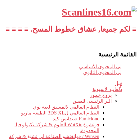
≡ لكم جميعا, عشاق خطوط المسح. ≡ ≡ ≡ ≡
القائمة الرئيسية
تخطي إلى المحتوى الأساسي
تخطي إلى المحتوى الثانوي
أخبار
الألعاب الآسيوية
يروج خمور
البر الرئيسى للصين
النظام العالمي لالمسبق لعبة بوي
النظام العالمي ل3DS XL الطبعة ماريو
Famiclone صندانس كيد
فوتشو WaiXing العلوم & شركة تكنولوجيا.
المحدودة.
Winsen / قوانغتشو الصناعة لى تشنغ & شركة