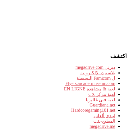
اكتشف
ديزني megadrive.com
بلاستيك الإلكترونية
ل Famicom البسيطة
Flyers.arcade-museum.com
لعبة & مشاهدة EN LIGNE
لعبة مركز CX
لعبة فتى غاليريا
Guardiana.net
Hardcoregaming101.net
إيندي ألعاب
المطبخ-بنت
megadrive.me