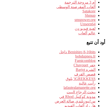
أم 3 مروحة الترجمة
ألعاب المقرصنة الوسطى
Satakore
Shmup
smspower.org
Unseen64
لعبة فيديو دن
عالم ألعاب
أود أن تتبع
Benishiro 8-16bits داخل
bobdupneu.fr
Famicomblog
حفر Chavouet
الشره Barjot
قصص القرف
iGREKKESS' بلوق
رأيت عالية
lafautealamanette.org
يبحث الزجاج البيت
مدونة كوكتيل Rhod في
س!نيوزيلندي صالة العرض
هل راد ألعاب الفيديو