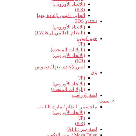
(الاتحاد الأوروبي)
(KR)
الجابي / ليس لإعادة بيعها
نينتندو 3DS
(الاتحاد الأوروبي)
(النظام العالمي ل & TW)
جيم كيوب
(JP)
(الولايات المتحدة)
(الاتحاد الأوروبي)
(KR)
ليس لإعادة بيعها / ديموس
وي
(JP)
(الاتحاد الأوروبي)
(الولايات المتحدة)
لعبة & راقب
سيجا
ماجستير النظام / مارك الثالث
(الاتحاد الأوروبي)
(JP)
(KR)
لعبة جير (ALL)
Mega Drive / سفر التكوين