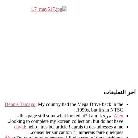
آخر التعليقات
Dennis Tamayo
:
My country had the Mega Drive back in the
.
1990s
,
but it’s in NTSC
Alex
: مرحبا.
I am
?
Is this page still somewhat looked at
.
looking to complete my korean collection
,
but do not have..
david
:
hello
,
tres bel article
!
aurais tu des adresses a me
.
conseiller sur canton
?
j aimerais faire quelques..
Álex
: Do you know where can I find a scan of the cartridge’s