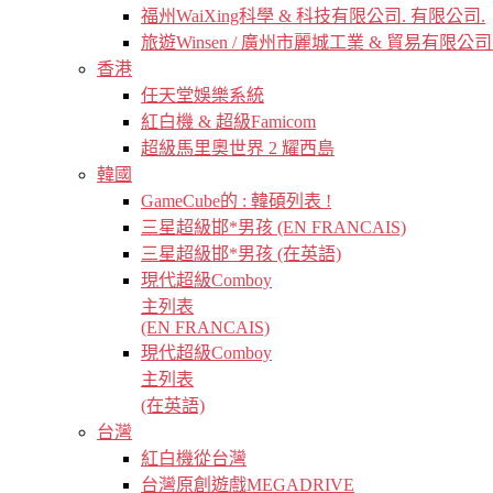
福州WaiXing科學 & 科技有限公司. 有限公司.
旅遊Winsen / 廣州市麗城工業 & 貿易有限公司
香港
任天堂娛樂系統
紅白機 & 超級Famicom
超級馬里奧世界 2 耀西島
韓國
GameCube的 : 韓碩列表 !
三星超級邯*男孩 (EN FRANCAIS)
三星超級邯*男孩 (在英語)
現代超級Comboy
主列表
(EN FRANCAIS)
現代超級Comboy
主列表
(在英語)
台灣
紅白機從台灣
台灣原創遊戲MEGADRIVE