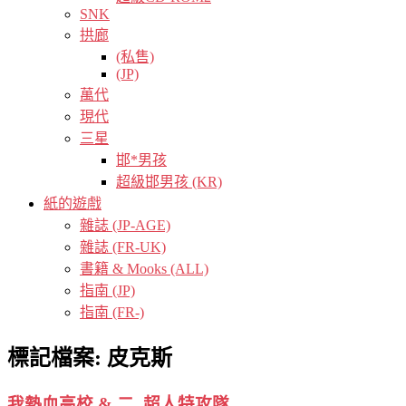
SNK
拱廊
(私售)
(JP)
萬代
現代
三星
邯*男孩
超級邯男孩 (KR)
紙的遊戲
雜誌 (JP-AGE)
雜誌 (FR-UK)
書籍 & Mooks (ALL)
指南 (JP)
指南 (FR-)
標記檔案:
皮克斯
我熱血高校 & 二, 超人特攻隊.