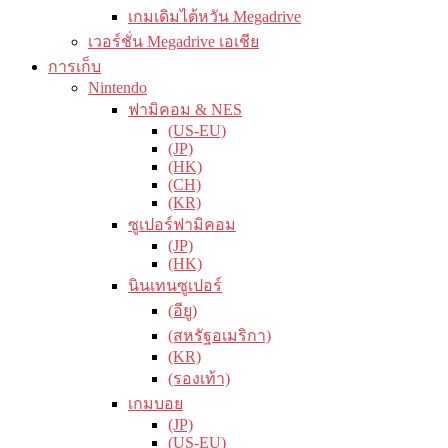
เกมเดิมไต้หวัน Megadrive
เวอร์ชั่น Megadrive เอเชีย
การเก็บ
Nintendo
ฟามิคอม & NES
(US-EU)
(JP)
(HK)
(CH)
(KR)
ซูเปอร์ฟามิคอม
(JP)
(HK)
นินเทนซูเปอร์
(อียู)
(สหรัฐอเมริกา)
(KR)
(รองเท้า)
เกมบอย
(JP)
(US-EU)