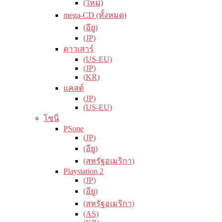
(ใหม่)
mega-CD (ทั้งหมด)
(อียู)
(JP)
ดาวเสาร์
(US-EU)
(JP)
(KR)
แคสต์
(JP)
(US-EU)
โซนี่
PSone
(JP)
(อียู)
(สหรัฐอเมริกา)
Playstation 2
(JP)
(อียู)
(สหรัฐอเมริกา)
(AS)