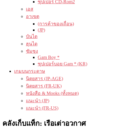
ซุปเปอร์ CD-Rom2
เอส
อาเขต
(การค้าของเถื่อน)
(JP)
บันได
ฮุนได
ซัมซุง
Gam Boy *
ซุปเปอร์บอย Gam * (KR)
เกมบนกระดาษ
นิตยสาร (JP-AGE)
นิตยสาร (FR-UK)
หนังสือ & Mooks (ทั้งหมด)
แนะนำ (JP)
แนะนำ (FR-US)
คลังเก็บแท็ก:
เรือเต่าอวกาศ