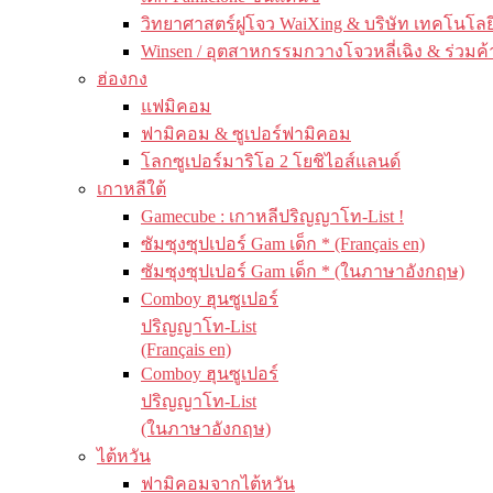
วิทยาศาสตร์ฝูโจว WaiXing & บริษัท เทคโนโลยี
Winsen / อุตสาหกรรมกวางโจวหลี่เฉิง & ร่วมค้
ฮ่องกง
แฟมิคอม
ฟามิคอม & ซูเปอร์ฟามิคอม
โลกซูเปอร์มาริโอ 2 โยชิไอส์แลนด์
เกาหลีใต้
Gamecube : เกาหลีปริญญาโท-List !
ซัมซุงซุปเปอร์ Gam เด็ก * (Français en)
ซัมซุงซุปเปอร์ Gam เด็ก * (ในภาษาอังกฤษ)
Comboy ฮุนซูเปอร์
ปริญญาโท-List
(Français en)
Comboy ฮุนซูเปอร์
ปริญญาโท-List
(ในภาษาอังกฤษ)
ไต้หวัน
ฟามิคอมจากไต้หวัน