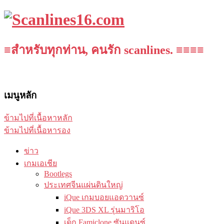
≡สำหรับทุกท่าน, คนรัก scanlines. ≡≡≡≡
เมนูหลัก
ข้ามไปที่เนื้อหาหลัก
ข้ามไปที่เนื้อหารอง
ข่าว
เกมเอเชีย
Bootlegs
ประเทศจีนแผ่นดินใหญ่
iQue เกมบอยแอดวานซ์
iQue 3DS XL รุ่นมาริโอ
เด็ก Famiclone ซันแดนซ์