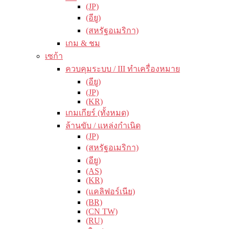
(JP)
(อียู)
(สหรัฐอเมริกา)
เกม & ชม
เซก้า
ควบคุมระบบ / III ทำเครื่องหมาย
(อียู)
(JP)
(KR)
เกมเกียร์ (ทั้งหมด)
ล้านขับ / แหล่งกำเนิด
(JP)
(สหรัฐอเมริกา)
(อียู)
(AS)
(KR)
(แคลิฟอร์เนีย)
(BR)
(CN TW)
(RU)