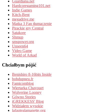
Guardiana.net
Hardcoregaming101.net
Indie Games
Kitch-Bent
megadrive.me
Matka 3 Fan tłumaczenie
Pirackie gry Central
Satakore
Shmup
smspower.org
Unseen64
Video Game
World of Arkad
Chciałbym pójść
Benishiro 8-16bits Inside
bobdupneu.fr
Famicomblog
Wiertarka Chavouet
Wolverine Looney
Gówno Stories
iGREKKESS' Blog
Widziałem wysokie
lafautealamanette.org