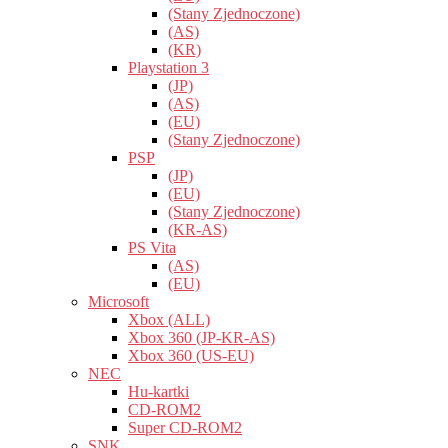
(Stany Zjednoczone)
(AS)
(KR)
Playstation 3
(JP)
(AS)
(EU)
(Stany Zjednoczone)
PSP
(JP)
(EU)
(Stany Zjednoczone)
(KR-AS)
PS Vita
(AS)
(EU)
Microsoft
Xbox (ALL)
Xbox 360 (JP-KR-AS)
Xbox 360 (US-EU)
NEC
Hu-kartki
CD-ROM2
Super CD-ROM2
SNK