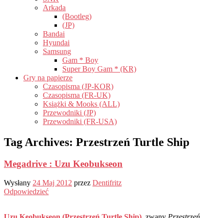
Arkada
(Bootleg)
(JP)
Bandai
Hyundai
Samsung
Gam * Boy
Super Boy Gam * (KR)
Gry na papierze
Czasopisma (JP-KOR)
Czasopisma (FR-UK)
Książki & Mooks (ALL)
Przewodniki (JP)
Przewodniki (FR-USA)
Tag Archives:
Przestrzeń Turtle Ship
Megadrive : Uzu Keobukseon
Wysłany
24 Maj 2012
przez
Dentifritz
Odpowiedzieć
Uzu Keobukseon (Przestrzeń Turtle Ship)
, zwany
Przestrzeń