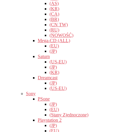
(AS)
(KR)
(CA)
(BR)
(CN TW)
(RU)
(NOWOŚĆ)
Mega-CD (ALL)
(EU)
(JP)
Saturn
(US-EU)
(JP)
(KR)
Dreamcast
(JP)
(US-EU)
Sony
PSone
(JP)
(EU)
(Stany Zjednoczone)
Playstation 2
(JP)
(EU)