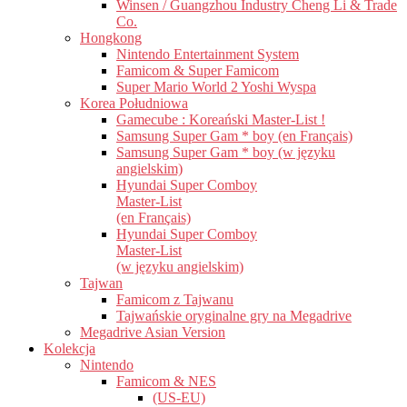
Winsen / Guangzhou Industry Cheng Li & Trade
Co.
Hongkong
Nintendo Entertainment System
Famicom & Super Famicom
Super Mario World 2 Yoshi Wyspa
Korea Południowa
Gamecube : Koreański Master-List !
Samsung Super Gam * boy (en Français)
Samsung Super Gam * boy (w języku
angielskim)
Hyundai Super Comboy
Master-List
(en Français)
Hyundai Super Comboy
Master-List
(w języku angielskim)
Tajwan
Famicom z Tajwanu
Tajwańskie oryginalne gry na Megadrive
Megadrive Asian Version
Kolekcja
Nintendo
Famicom & NES
(US-EU)