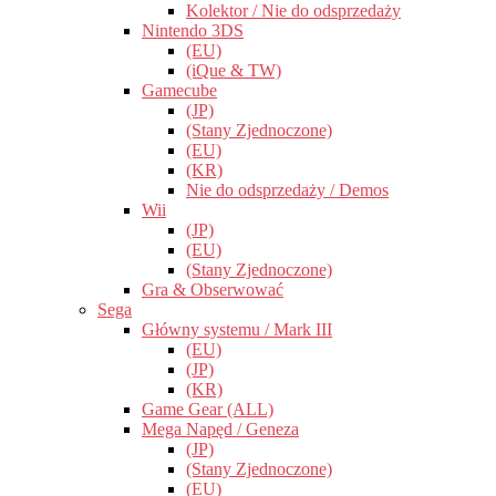
Kolektor / Nie do odsprzedaży
Nintendo 3DS
(EU)
(iQue & TW)
Gamecube
(JP)
(Stany Zjednoczone)
(EU)
(KR)
Nie do odsprzedaży / Demos
Wii
(JP)
(EU)
(Stany Zjednoczone)
Gra & Obserwować
Sega
Główny systemu / Mark III
(EU)
(JP)
(KR)
Game Gear (ALL)
Mega Napęd / Geneza
(JP)
(Stany Zjednoczone)
(EU)