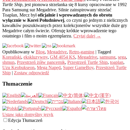
Turtle Ship
, jest pionowa strzelanka się 8 kursy opracowane w 1992
Para Samsung sur Megadrive. Silnie zainspirowany strzelać
Toaplan, Mecz był
oficjalnie i wprowadzanych do obrotu
wyłącznie w Korei Południowej
, co czyni go jednym z nielicznych
kawałków poszukiwanych przez kolekcjonerów wszystkie duże gry
Megadrive całym świecie. Oferuję krótkie wprowadzenie tego
ostatniego i film o moim egzemplarzu.
Czytaj dalej
→
Opublikowany w
Blog
,
Megadrive
,
Retro-gaming
|
Tagged
Koreański
,
ekskluzywny
,
GM 4054 KS
,
Megadrive
,
samsung
,
sega
,
shmup
,
Przestrzeń żółw pancernik
,
Przestrzeń Turtle Ship
,
toaplan
,
Uzu Keobukseon
,
Mega Napęd
,
Super GameBoy
,
Przestrzeń Turtle
Ship
|
Zostaw odpowiedź
Tłumaczenie
Ustaw jako domyślny język
Edycja Tłumaczeń