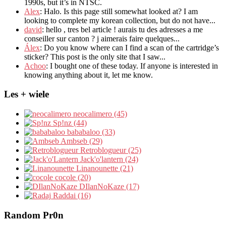
1990s
,
but it’s in NTSC
.
Alex
: Halo.
Is this page still somewhat looked at
?
I am
looking to complete my korean collection
,
but do not have..
.
david
:
hello
,
tres bel article
!
aurais tu des adresses a me
conseiller sur canton
?
j aimerais faire quelques..
.
Álex
: Do you know where can I find a scan of the cartridge’s
sticker? This post is the only site that I saw...
Achoo
: I bought one of these today. If anyone is interested in
knowing anything about it, let me know.
Les + wiele
neocalimero (45)
Sp!nz (44)
bababaloo (33)
Ambseb (29)
Retroblogueur (25)
Jack'o'lantern (24)
Linanounette (21)
cocole (20)
DIlanNoKaze (17)
Raddai (16)
Random Pr0n