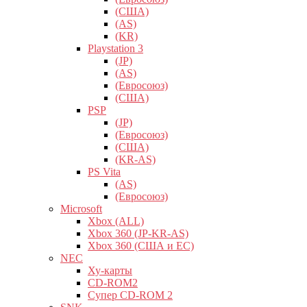
(США)
(AS)
(KR)
Playstation 3
(JP)
(AS)
(Евросоюз)
(США)
PSP
(JP)
(Евросоюз)
(США)
(KR-AS)
PS Vita
(AS)
(Евросоюз)
Microsoft
Xbox (ALL)
Xbox 360 (JP-KR-AS)
Xbox 360 (США и ЕС)
NEC
Ху-карты
CD-ROM2
Супер CD-ROM 2