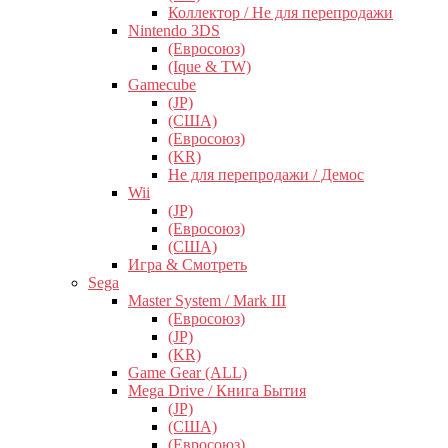
Коллектор / Не для перепродажи
Nintendo 3DS
(Евросоюз)
(Ique & TW)
Gamecube
(JP)
(США)
(Евросоюз)
(KR)
Не для перепродажи / Демос
Wii
(JP)
(Евросоюз)
(США)
Игра & Смотреть
Sega
Master System / Mark III
(Евросоюз)
(JP)
(KR)
Game Gear (ALL)
Mega Drive / Книга Бытия
(JP)
(США)
(Евросоюз)