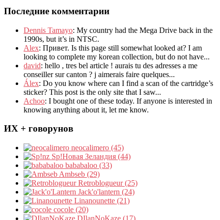
Последние комментарии
Dennis Tamayo
:
My country had the Mega Drive back in the
1990s
,
but it’s in NTSC
.
Alex
: Привет.
Is this page still somewhat looked at
?
I am
looking to complete my korean collection
,
but do not have..
.
david
:
hello
,
tres bel article
!
aurais tu des adresses a me
conseiller sur canton
?
j aimerais faire quelques..
.
Álex
: Do you know where can I find a scan of the cartridge’s
sticker? This post is the only site that I saw...
Achoo
: I bought one of these today. If anyone is interested in
knowing anything about it, let me know.
ИХ + говорунов
neocalimero (45)
Sp!Новая Зеландия (44)
bababaloo (33)
Ambseb (29)
Retroblogueur (25)
Jack'o'lantern (24)
Linanounette (21)
cocole (20)
DIlanNoKaze (17)