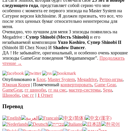
La саги Shinobi, которая будет отмечать свое
25 лет в ноябре
следующего года
, представляет собой серию что мне
особенно с момента ее первого эпизода на Master System на
Сатурне версии kitchissime. Я должен признать, что все, что
после этих ценных бумаг относительно неинтересны для
меня.
Очевидно, что лучшим для меня 3 эпизоды появились на
Megadrive :
Супер Shinobi (Месть Shinobi)
и его
незабываемой композиции
Yuzo Koshiro
,
Супер Shinobi II
(Shinobi III Chez Nous) И
Shadow Dancer
.
ДА ! Не забывайте, оригинальный, и особенно очень хорошие
эпизоды GameGear поведения “Megamanesque”.
Продолжить
чтение
→
Опубликовано в
Блог
,
Master System
,
Megadrive
,
Ретро-игры
,
Южная Корея
|
Помеченный
конвертировать
,
Game Gear
,
GameGear
,
гг шиноби
,
гг на смс
,
мастер-системы
,
Sega
,
Шиноби
,
смс гг
|
1
Ответ
Перевод