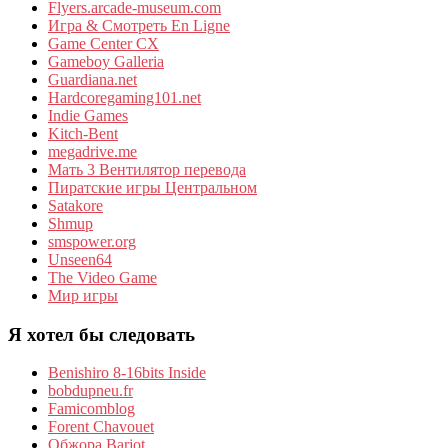
Flyers.arcade-museum.com
Игра & Смотреть En Ligne
Game Center CX
Gameboy Galleria
Guardiana.net
Hardcoregaming101.net
Indie Games
Kitch-Bent
megadrive.me
Мать 3 Вентилятор перевода
Пиратские игры Центральном
Satakore
Shmup
smspower.org
Unseen64
The Video Game
Мир игры
Я хотел бы следовать
Benishiro 8-16bits Inside
bobdupneu.fr
Famicomblog
Forent Chavouet
Обжора Barjot