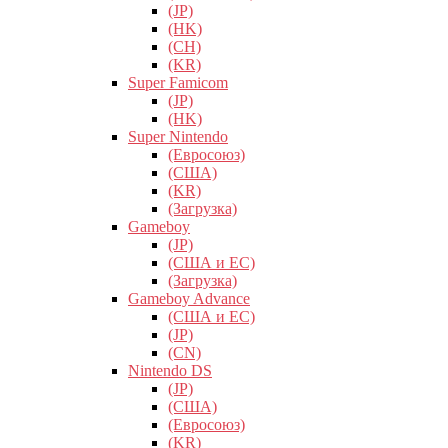
(JP)
(HK)
(CH)
(KR)
Super Famicom
(JP)
(HK)
Super Nintendo
(Евросоюз)
(США)
(KR)
(Загрузка)
Gameboy
(JP)
(США и ЕС)
(Загрузка)
Gameboy Advance
(США и ЕС)
(JP)
(CN)
Nintendo DS
(JP)
(США)
(Евросоюз)
(KR)