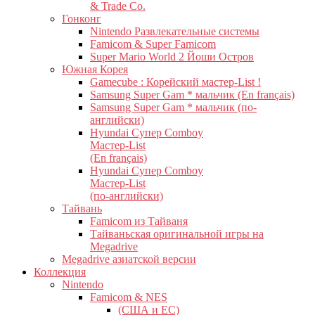
& Trade Co.
Гонконг
Nintendo Развлекательные системы
Famicom & Super Famicom
Super Mario World 2 Йоши Остров
Южная Корея
Gamecube : Корейский мастер-List !
Samsung Super Gam * мальчик (En français)
Samsung Super Gam * мальчик (по-
английски)
Hyundai Супер Comboy
Мастер-List
(En français)
Hyundai Супер Comboy
Мастер-List
(по-английски)
Тайвань
Famicom из Тайваня
Тайваньская оригинальной игры на
Megadrive
Megadrive азиатской версии
Коллекция
Nintendo
Famicom & NES
(США и ЕС)