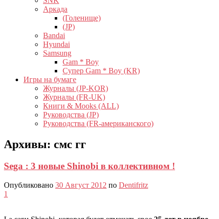
SNK
Аркада
(Голенище)
(JP)
Bandai
Hyundai
Samsung
Gam * Boy
Супер Gam * Boy (KR)
Игры на бумаге
Журналы (JP-KOR)
Журналы (FR-UK)
Книги & Mooks (ALL)
Руководства (JP)
Руководства (FR-американского)
Архивы:
смс гг
Sega : 3 новые Shinobi в коллективном !
Опубликовано
30 Август 2012
по
Dentifritz
1