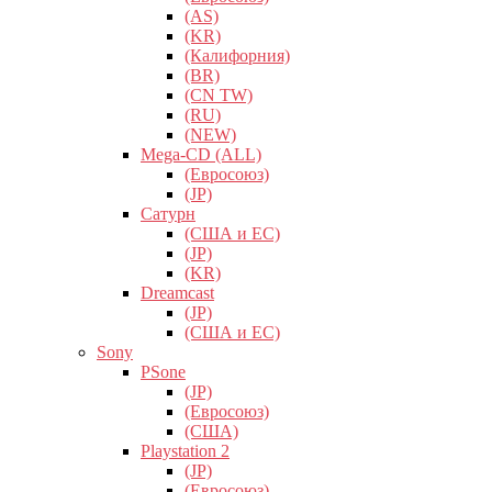
(AS)
(KR)
(Калифорния)
(BR)
(CN TW)
(RU)
(NEW)
Mega-CD (ALL)
(Евросоюз)
(JP)
Сатурн
(США и ЕС)
(JP)
(KR)
Dreamcast
(JP)
(США и ЕС)
Sony
PSone
(JP)
(Евросоюз)
(США)
Playstation 2
(JP)
(Евросоюз)