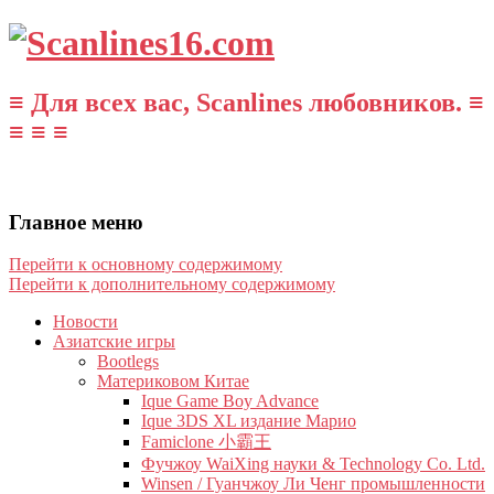
≡ Для всех вас, Scanlines любовников. ≡
≡ ≡ ≡
Главное меню
Перейти к основному содержимому
Перейти к дополнительному содержимому
Новости
Азиатские игры
Bootlegs
Материковом Китае
Ique Game Boy Advance
Ique 3DS XL издание Марио
Famiclone 小霸王
Фучжоу WaiXing науки & Technology Co. Ltd.
Winsen / Гуанчжоу Ли Ченг промышленности