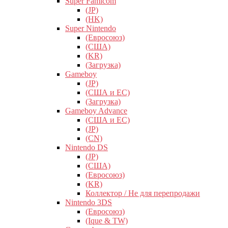
Super Famicom
(JP)
(HK)
Super Nintendo
(Евросоюз)
(США)
(KR)
(Загрузка)
Gameboy
(JP)
(США и ЕС)
(Загрузка)
Gameboy Advance
(США и ЕС)
(JP)
(CN)
Nintendo DS
(JP)
(США)
(Евросоюз)
(KR)
Коллектор / Не для перепродажи
Nintendo 3DS
(Евросоюз)
(Ique & TW)