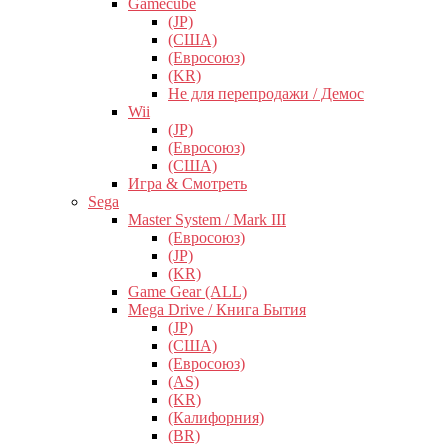
Gamecube
(JP)
(США)
(Евросоюз)
(KR)
Не для перепродажи / Демос
Wii
(JP)
(Евросоюз)
(США)
Игра & Смотреть
Sega
Master System / Mark III
(Евросоюз)
(JP)
(KR)
Game Gear (ALL)
Mega Drive / Книга Бытия
(JP)
(США)
(Евросоюз)
(AS)
(KR)
(Калифорния)
(BR)