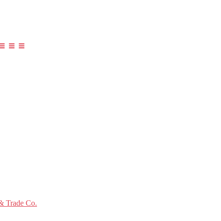
≡ ≡ ≡
 Trade Co.