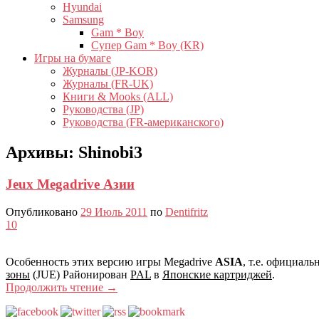
Hyundai
Samsung
Gam * Boy
Супер Gam * Boy (KR)
Игры на бумаге
Журналы (JP-KOR)
Журналы (FR-UK)
Книги & Mooks (ALL)
Руководства (JP)
Руководства (FR-американского)
Архивы:
Shinobi3
Jeux Megadrive Азии
Опубликовано
29 Июль 2011
по
Dentifritz
10
Особенность этих версию игры Megadrive
ASIA
, т.е. официал
зоны
(JUE) Районирован
PAL
в
Японские картриджей
.
Продолжить чтение
→