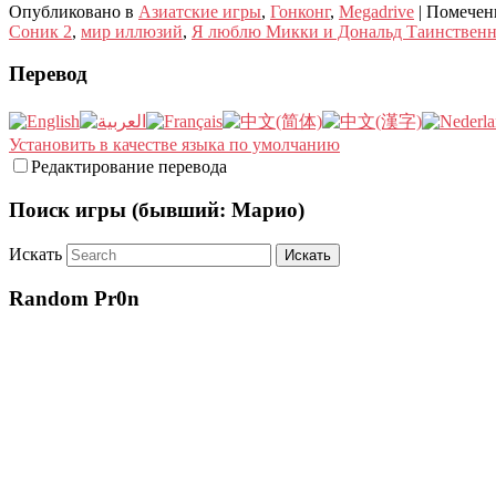
Опубликовано в
Азиатские игры
,
Гонконг
,
Megadrive
|
Помечен
Соник 2
,
мир иллюзий
,
Я люблю Микки и Дональд Таинствен
Перевод
Установить в качестве языка по умолчанию
Редактирование перевода
Поиск игры (бывший: Марио)
Искать
Random Pr0n