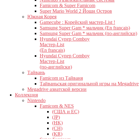
Famicom & Super Famicom
Super Mario World 2 Йоши Остров
Южная Корея
Gamecube : Корейский мастер-List !
Samsung Super Gam * мальчик (En français)
Samsung Super Gam * мальчик (по-английски)
Hyundai Супер Comboy
Мастер-List
(En français)
Hyundai Супер Comboy
Мастер-List
(по-английски)
Тайвань
Famicom из Тайваня
Тайваньская оригинальной игры на Megadrive
Megadrive азиатской версии
Коллекция
Nintendo
Famicom & NES
(США и ЕС)
(JP)
(HK)
(CH)
(KR)