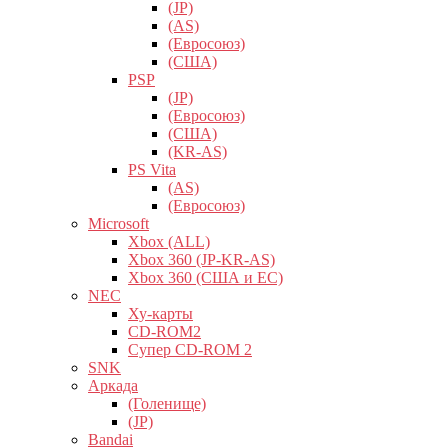
(JP)
(AS)
(Евросоюз)
(США)
PSP
(JP)
(Евросоюз)
(США)
(KR-AS)
PS Vita
(AS)
(Евросоюз)
Microsoft
Xbox (ALL)
Xbox 360 (JP-KR-AS)
Xbox 360 (США и ЕС)
NEC
Ху-карты
CD-ROM2
Супер CD-ROM 2
SNK
Аркада
(Голенище)
(JP)
Bandai