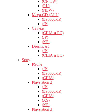
(CN TW)
(RU)
(NEW)
Mega-CD (ALL)
(Евросоюз)
(JP)
Сатурн
(США и ЕС)
(JP)
(KR)
Dreamcast
(JP)
(США и ЕС)
Sony
PSone
(JP)
(Евросоюз)
(США)
Playstation 2
(JP)
(Евросоюз)
(США)
(AS)
(KR)
Playstation 3