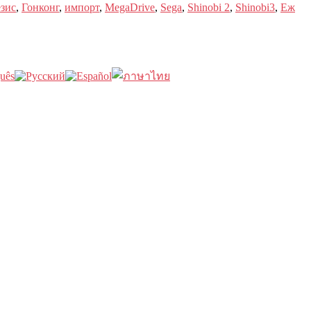
езис
,
Гонконг
,
импорт
,
MegaDrive
,
Sega
,
Shinobi 2
,
Shinobi3
,
Еж