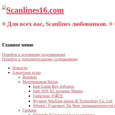
≡ Для всех вас, Scanlines любовников. ≡ 
Главное меню
Перейти к основному содержимому
Перейти к дополнительному содержимому
Новости
Азиатские игры
Bootlegs
Материковом Китае
Ique Game Boy Advance
Ique 3DS XL издание Марио
Famiclone 小霸王
Фучжоу WaiXing науки & Technology Co. Ltd.
Winsen / Гуанчжоу Ли Ченг промышленности &
Гонконг
Nintendo Развлекательные системы