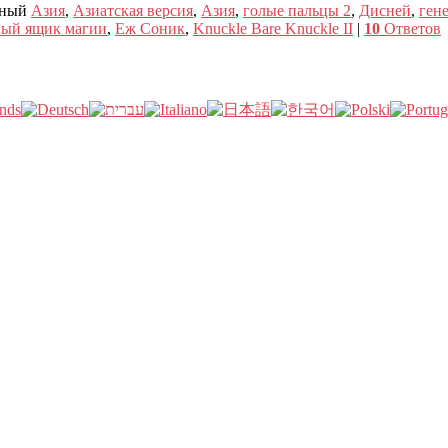
ный
Азия
,
Азиатская версия
,
Азия
,
голые пальцы 2
,
Дисней
,
ген
ный ящик магии
,
Еж Соник
,
Knuckle Bare Knuckle II
|
10
Ответов