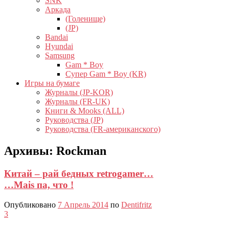
SNK
Аркада
(Голенище)
(JP)
Bandai
Hyundai
Samsung
Gam * Boy
Супер Gam * Boy (KR)
Игры на бумаге
Журналы (JP-KOR)
Журналы (FR-UK)
Книги & Mooks (ALL)
Руководства (JP)
Руководства (FR-американского)
Архивы:
Rockman
Китай – рай бедных retrogamer…
…Mais па, что !
Опубликовано
7 Апрель 2014
по
Dentifritz
3