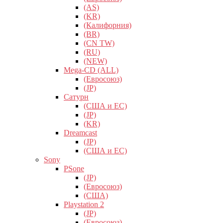
(AS)
(KR)
(Калифорния)
(BR)
(CN TW)
(RU)
(NEW)
Mega-CD (ALL)
(Евросоюз)
(JP)
Сатурн
(США и ЕС)
(JP)
(KR)
Dreamcast
(JP)
(США и ЕС)
Sony
PSone
(JP)
(Евросоюз)
(США)
Playstation 2
(JP)
(Евросоюз)