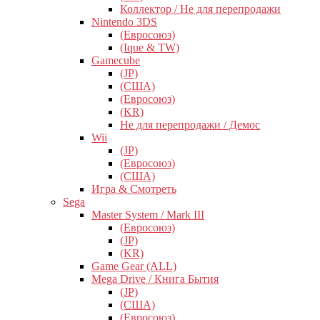
Коллектор / Не для перепродажи
Nintendo 3DS
(Евросоюз)
(Ique & TW)
Gamecube
(JP)
(США)
(Евросоюз)
(KR)
Не для перепродажи / Демос
Wii
(JP)
(Евросоюз)
(США)
Игра & Смотреть
Sega
Master System / Mark III
(Евросоюз)
(JP)
(KR)
Game Gear (ALL)
Mega Drive / Книга Бытия
(JP)
(США)
(Евросоюз)