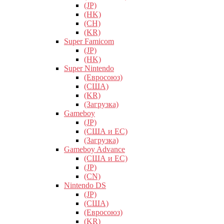
(JP)
(HK)
(CH)
(KR)
Super Famicom
(JP)
(HK)
Super Nintendo
(Евросоюз)
(США)
(KR)
(Загрузка)
Gameboy
(JP)
(США и ЕС)
(Загрузка)
Gameboy Advance
(США и ЕС)
(JP)
(CN)
Nintendo DS
(JP)
(США)
(Евросоюз)
(KR)