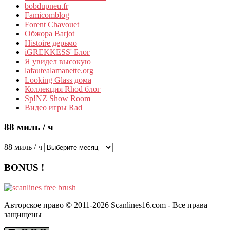
bobdupneu.fr
Famicomblog
Forent Chavouet
Обжора Barjot
Histoire дерьмо
iGREKKESS' Блог
Я увидел высокую
lafautealamanette.org
Looking Glass дома
Коллекция Rhod блог
Sp!NZ Show Room
Видео игры Rad
88 миль / ч
88 миль / ч
BONUS !
Авторское право © 2011-2026 Scanlines16.com - Все права
защищены