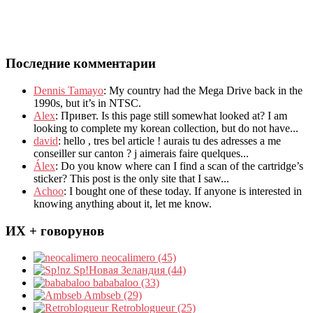
Последние комментарии
Dennis Tamayo
:
My country had the Mega Drive back in the
1990s
,
but it’s in NTSC
.
Alex
: Привет.
Is this page still somewhat looked at
?
I am
looking to complete my korean collection
,
but do not have..
.
david
:
hello
,
tres bel article
!
aurais tu des adresses a me
conseiller sur canton
?
j aimerais faire quelques..
.
Álex
: Do you know where can I find a scan of the cartridge’s
sticker? This post is the only site that I saw...
Achoo
: I bought one of these today. If anyone is interested in
knowing anything about it, let me know.
ИХ + говорунов
neocalimero (45)
Sp!Новая Зеландия (44)
bababaloo (33)
Ambseb (29)
Retroblogueur (25)