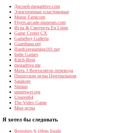
Дисней-megadrive.com
Электронные пластиковые
Мини Famicom
Flyers.arcade-museum.com
Игра & Смотреть En Ligne
Game Center CX
Gameboy Galleria
Guardiana.net
Hardcoregaming101.net
Indie Games
Kitch-Bent
megadrive.me
Мать 3 Вентилятор перевода
Пиратские игры Центральном
Satakore
Shmup
smspower.org
Unseen64
The Video Game
Мир игры
Я хотел бы следовать
Benishiro 8-16bits Inside