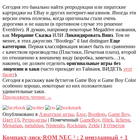
Сегодня это банально найти репродукции или пиратские
картриджи на EBay и других интернет-магазинов. Иногда эти
версии очень полезны, когда оригиналы стали очень
дорогими и не нашли (в противном случае это решение
Everdrive). Я думаю, например некоторые Megadrive названия,
как
Мерцание Сказка
ИЛИ
Ликвидировать Вниз
. Тем не
менее, в этих джунглях “Bootlegs” il faut distinguer
Еще
категории
. Первая классификация может быть по сравнению
с качеством производства (Пластики, Печатная плата), второй
по отношению к внешнему виду (коробка, замечать…) и,
наконец, он должен отделить
оригинальные игры без
лицензии и хаки
(часто приходят из Тайваня, ВИДЕТЬ
этот
билет
).
Сегодня я расскажу вам бутлегов Game Boy и Game Boy Color
особенно хорошо, некоторые из них положительно
удивительные хаки.
Продолжить чтение
→
Опубликовано в
Азиатские игры
,
Блог
,
Bootlegs
,
Game Boy
,
Цвет Гб
,
Ретро-игры
|
Помеченный
GameBoy
,
Hitek
,
licheng
,
Megaman
,
metalslug
,
Nintendo
,
Rockman
,
Zelda
|
3
Ответов
Компакт-диск·ROM NEC ² : 2 неизданный + 1