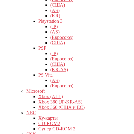
(США)
(AS)
(KR)
Playstation 3
(JP)
(AS)
(Евросоюз)
(США)
PSP
(JP)
(Евросоюз)
(США)
(KR-AS)
PS Vita
(AS)
(Евросоюз)
Microsoft
Xbox (ALL)
Xbox 360 (JP-KR-AS)
Xbox 360 (США и ЕС)
NEC
Ху-карты
CD-ROM2
Супер CD-ROM 2