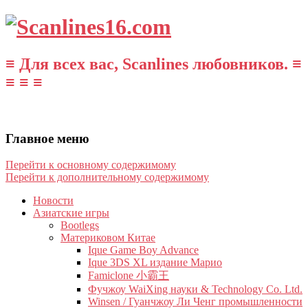
≡ Для всех вас, Scanlines любовников. ≡
≡ ≡ ≡
Главное меню
Перейти к основному содержимому
Перейти к дополнительному содержимому
Новости
Азиатские игры
Bootlegs
Материковом Китае
Ique Game Boy Advance
Ique 3DS XL издание Марио
Famiclone 小霸王
Фучжоу WaiXing науки & Technology Co. Ltd.
Winsen / Гуанчжоу Ли Ченг промышленности