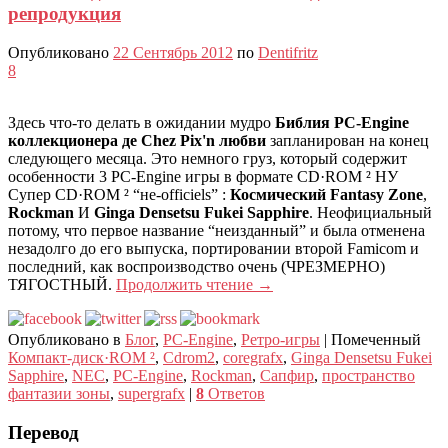
репродукция
Опубликовано
22 Сентябрь 2012
по
Dentifritz
8
Здесь что-то делать в ожидании мудро
Библия PC-Engine
коллекционера де Chez Pix'n любви
запланирован на конец
следующего месяца. Это немного груз, который содержит
особенности 3 PC-Engine игры в формате CD·ROM ² НУ
Супер CD·ROM ² “не-officiels” :
Космический Fantasy Zone
,
Rockman
И
Ginga Densetsu Fukei Sapphire
. Неофициальный
потому, что первое название “неизданный” и была отменена
незадолго до его выпуска, портировании второй Famicom и
последний, как воспроизводство очень (ЧРЕЗМЕРНО)
ТЯГОСТНЫЙ.
Продолжить чтение
→
Опубликовано в
Блог
,
PC-Engine
,
Ретро-игры
|
Помеченный
Компакт-диск·ROM ²
,
Cdrom2
,
coregrafx
,
Ginga Densetsu Fukei
Sapphire
,
NEC
,
PC-Engine
,
Rockman
,
Сапфир
,
пространство
фантазии зоны
,
supergrafx
|
8
Ответов
Перевод