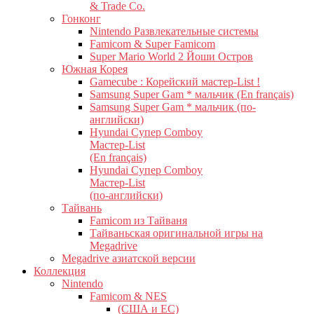
& Trade Co.
Гонконг
Nintendo Развлекательные системы
Famicom & Super Famicom
Super Mario World 2 Йоши Остров
Южная Корея
Gamecube : Корейский мастер-List !
Samsung Super Gam * мальчик (En français)
Samsung Super Gam * мальчик (по-
английски)
Hyundai Супер Comboy
Мастер-List
(En français)
Hyundai Супер Comboy
Мастер-List
(по-английски)
Тайвань
Famicom из Тайваня
Тайваньская оригинальной игры на
Megadrive
Megadrive азиатской версии
Коллекция
Nintendo
Famicom & NES
(США и ЕС)