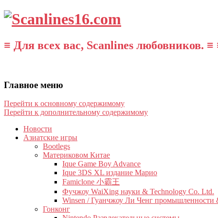
≡ Для всех вас, Scanlines любовников. ≡ 
Главное меню
Перейти к основному содержимому
Перейти к дополнительному содержимому
Новости
Азиатские игры
Bootlegs
Материковом Китае
Ique Game Boy Advance
Ique 3DS XL издание Марио
Famiclone 小霸王
Фучжоу WaiXing науки & Technology Co. Ltd.
Winsen / Гуанчжоу Ли Ченг промышленности &
Гонконг
Nintendo Развлекательные системы