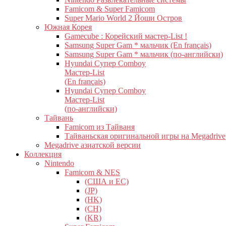
Famicom & Super Famicom
Super Mario World 2 Йоши Остров
Южная Корея
Gamecube : Корейский мастер-List !
Samsung Super Gam * мальчик (En français)
Samsung Super Gam * мальчик (по-английски)
Hyundai Супер Comboy
Мастер-List
(En français)
Hyundai Супер Comboy
Мастер-List
(по-английски)
Тайвань
Famicom из Тайваня
Тайваньская оригинальной игры на Megadrive
Megadrive азиатской версии
Коллекция
Nintendo
Famicom & NES
(США и ЕС)
(JP)
(HK)
(CH)
(KR)