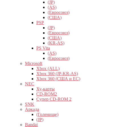
(JP)
(AS)
(Евросоюз)
(США)
PSP
(JP)
(Евросоюз)
(США)
(KR-AS)
PS Vita
(AS)
(Евросоюз)
Microsoft
Xbox (ALL)
Xbox 360 (JP-KR-AS)
Xbox 360 (США и ЕС)
NEC
Ху-карты
CD-ROM2
Супер CD-ROM 2
SNK
Аркада
(Голенище)
(JP)
Bandai