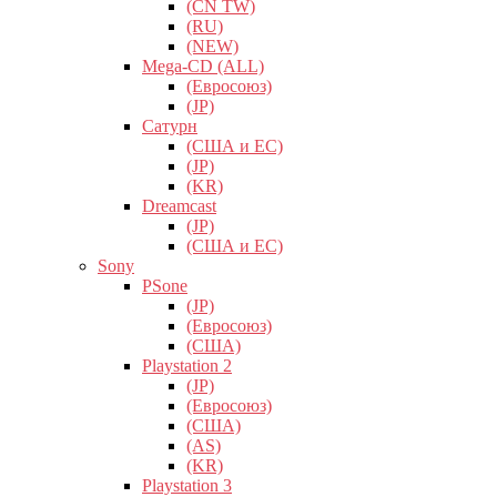
(CN TW)
(RU)
(NEW)
Mega-CD (ALL)
(Евросоюз)
(JP)
Сатурн
(США и ЕС)
(JP)
(KR)
Dreamcast
(JP)
(США и ЕС)
Sony
PSone
(JP)
(Евросоюз)
(США)
Playstation 2
(JP)
(Евросоюз)
(США)
(AS)
(KR)
Playstation 3