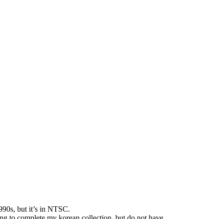
990s
,
but it’s in NTSC
.
ing to complete my korean collection
,
but do not have..
.