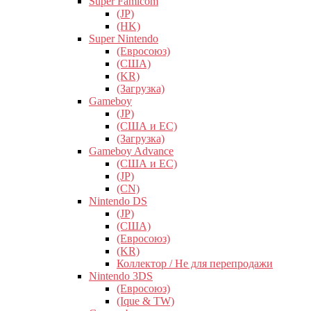
Super Famicom
(JP)
(HK)
Super Nintendo
(Евросоюз)
(США)
(KR)
(Загрузка)
Gameboy
(JP)
(США и ЕС)
(Загрузка)
Gameboy Advance
(США и ЕС)
(JP)
(CN)
Nintendo DS
(JP)
(США)
(Евросоюз)
(KR)
Коллектор / Не для перепродажи
Nintendo 3DS
(Евросоюз)
(Ique & TW)