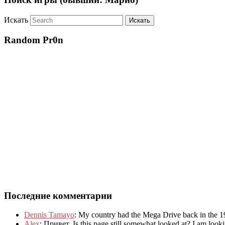
Искать
Random Pr0n
Последние комментарии
Dennis Tamayo
:
My country had the Mega Drive back in the 1
Alex
: Привет.
Is this page still somewhat looked at
?
I am look