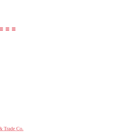
≡ ≡ ≡
 Trade Co.