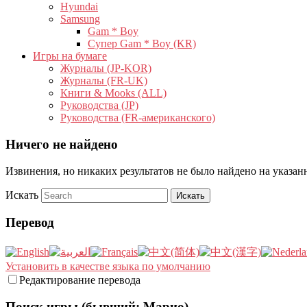
Hyundai
Samsung
Gam * Boy
Супер Gam * Boy (KR)
Игры на бумаге
Журналы (JP-KOR)
Журналы (FR-UK)
Книги & Mooks (ALL)
Руководства (JP)
Руководства (FR-американского)
Ничего не найдено
Извинения, но никаких результатов не было найдено на указа
Искать
Перевод
Установить в качестве языка по умолчанию
Редактирование перевода
Поиск игры (бывший: Марио)