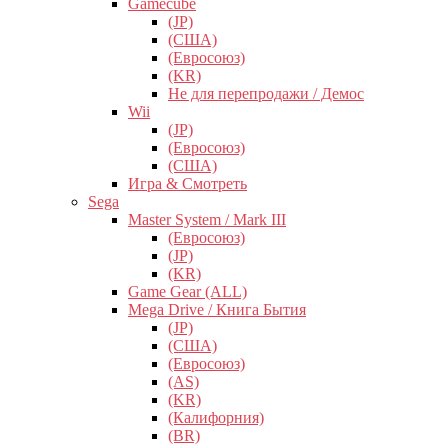
Gamecube
(JP)
(США)
(Евросоюз)
(KR)
Не для перепродажи / Демос
Wii
(JP)
(Евросоюз)
(США)
Игра & Смотреть
Sega
Master System / Mark III
(Евросоюз)
(JP)
(KR)
Game Gear (ALL)
Mega Drive / Книга Бытия
(JP)
(США)
(Евросоюз)
(AS)
(KR)
(Калифорния)
(BR)