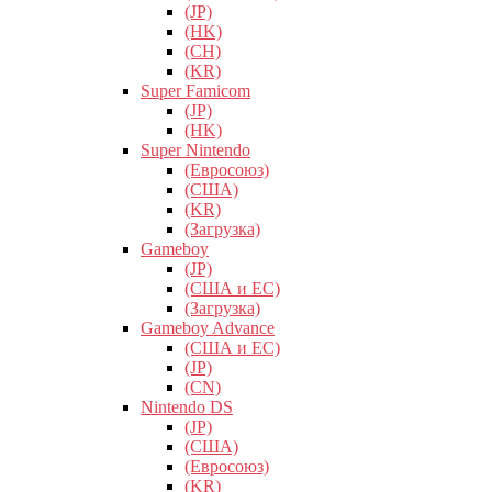
(JP)
(HK)
(CH)
(KR)
Super Famicom
(JP)
(HK)
Super Nintendo
(Евросоюз)
(США)
(KR)
(Загрузка)
Gameboy
(JP)
(США и ЕС)
(Загрузка)
Gameboy Advance
(США и ЕС)
(JP)
(CN)
Nintendo DS
(JP)
(США)
(Евросоюз)
(KR)