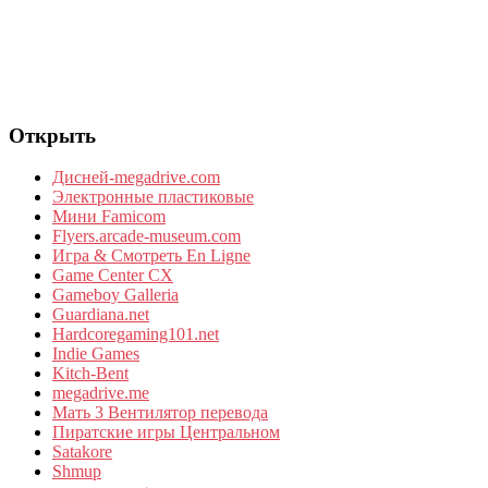
Открыть
Дисней-megadrive.com
Электронные пластиковые
Мини Famicom
Flyers.arcade-museum.com
Игра & Смотреть En Ligne
Game Center CX
Gameboy Galleria
Guardiana.net
Hardcoregaming101.net
Indie Games
Kitch-Bent
megadrive.me
Мать 3 Вентилятор перевода
Пиратские игры Центральном
Satakore
Shmup