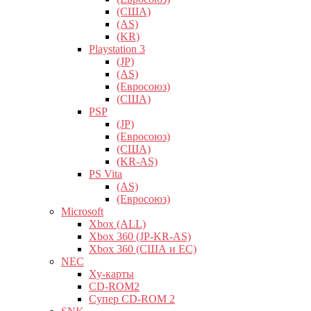
(США)
(AS)
(KR)
Playstation 3
(JP)
(AS)
(Евросоюз)
(США)
PSP
(JP)
(Евросоюз)
(США)
(KR-AS)
PS Vita
(AS)
(Евросоюз)
Microsoft
Xbox (ALL)
Xbox 360 (JP-KR-AS)
Xbox 360 (США и ЕС)
NEC
Ху-карты
CD-ROM2
Супер CD-ROM 2