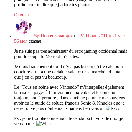
profite pour te dire que j’adore tes photos
.
Ответ
↓
Sp!Новая Зеландия
на
24 Июль 2011 в 21 час
56 моя
сказал:
Je ne suis pas très admirateur du retrogaming occidental mais
pour le coup
,
le Métroid m’épates
.
Je crois franchement qu’il n’y a pas besoin d’être calé pour
conclure qu’il a une certaine valeur sur le marché
,
d’autant
que j’en ai pas vu beaucoup
.
Le
“
Tous en scène avec Nintendo
”
m’interpelles également
,
la mise en pages à l’air vraiment agréable et le contenu
toujours bon à prendre
,
dans le même genre je me souviens
avoir eu le guide de soluce français Sonic
&
Knucles que je
ne retrouve plus d’ailleurs
,
si jamais t’en vois un
Ps :
je ne t’oublie concernant le cendar si tu vois de quoi je
veux parler