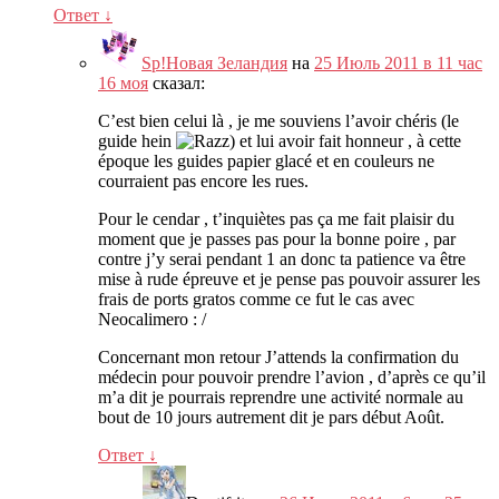
Ответ
↓
Sp!Новая Зеландия
на
25 Июль 2011 в 11 час
16 моя
сказал:
C’est bien celui là
,
je me souviens l’avoir chéris
(
le
guide hein
)
et lui avoir fait honneur
,
à cette
époque les guides papier glacé et en couleurs ne
courraient pas encore les rues
.
Pour le cendar
,
t’inquiètes pas ça me fait plaisir du
moment que je passes pas pour la bonne poire
,
par
contre j’y serai pendant
1
an donc ta patience va être
mise à rude épreuve et je pense pas pouvoir assurer les
frais de ports gratos comme ce fut le cas avec
Neocalimero
: /
Concernant mon retour J’attends la confirmation du
médecin pour pouvoir prendre l’avion
,
d’après ce qu’il
m’a dit je pourrais reprendre une activité normale au
bout de
10
jours autrement dit je pars début Août
.
Ответ
↓