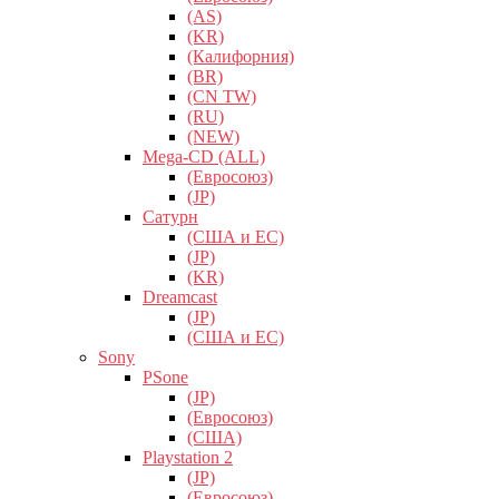
(AS)
(KR)
(Калифорния)
(BR)
(CN TW)
(RU)
(NEW)
Mega-CD (ALL)
(Евросоюз)
(JP)
Сатурн
(США и ЕС)
(JP)
(KR)
Dreamcast
(JP)
(США и ЕС)
Sony
PSone
(JP)
(Евросоюз)
(США)
Playstation 2
(JP)
(Евросоюз)