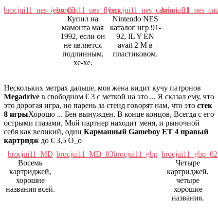
brocjui11_nes_jeux_03
brocjui11_nes_flyers
brocjui11_nes_catalog_01
brocjui11_nes_ca
Купил на
Nintendo NES
мамонта мая
каталог игр 91-
1992, если он
92, IL Y EN
не является
avait 2 М в
подлинным,
пластиковом.
хе-хе.
Нескольких метрах дальше, моя жена видит кучу патронов
Megadrive
в свободном € 3 с меткой на это ... Я сказал ему, что
это дорогая игра, но парень за стенд говорят нам, что это
стек
8 игры
Хорошо ... Бен вынужден. В конце концов, Всегда с его
острыми глазами, Мой партнер находит меня, и рыночной
себя как великий, один
Карманный Gameboy ET 4 правый
картридж
до € 3,5 О_о
brocjui11_MD
brocjui11_MD_03
brocjui11_gbp
brocjui11_gbp_02
Восемь
Четыре
картриджей,
картриджей,
хорошие
четыре
названия всей.
хорошие
названия.