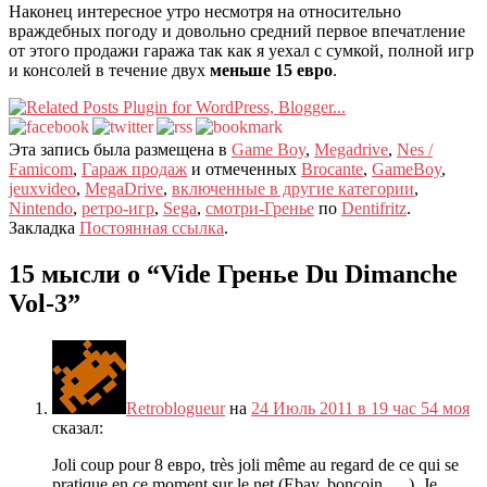
Наконец интересное утро несмотря на относительно
враждебных погоду и довольно средний первое впечатление
от этого продажи гаража так как я уехал с сумкой, полной игр
и консолей в течение двух
меньше 15 евро
.
Эта запись была размещена в
Game Boy
,
Megadrive
,
Nes /
Famicom
,
Гараж продаж
и отмеченных
Brocante
,
GameBoy
,
jeuxvideo
,
MegaDrive
,
включенные в другие категории
,
Nintendo
,
ретро-игр
,
Sega
,
смотри-Гренье
по
Dentifritz
.
Закладка
Постоянная ссылка
.
15 мысли о “
Vide Гренье Du Dimanche
Vol-3
”
Retroblogueur
на
24 Июль 2011 в 19 час 54 моя
сказал:
Joli coup pour
8 евро,
très joli même au regard de ce qui se
pratique en ce moment sur le net
(Ebay,
boncoin
, …).
Je