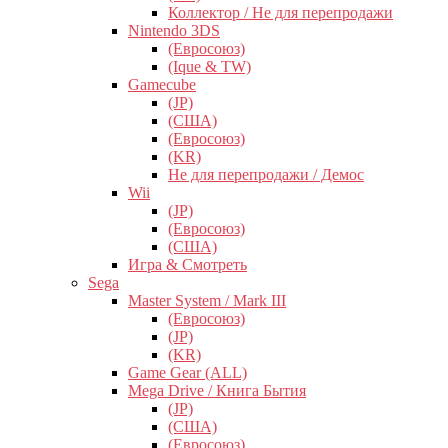
Коллектор / Не для перепродажи
Nintendo 3DS
(Евросоюз)
(Ique & TW)
Gamecube
(JP)
(США)
(Евросоюз)
(KR)
Не для перепродажи / Демос
Wii
(JP)
(Евросоюз)
(США)
Игра & Смотреть
Sega
Master System / Mark III
(Евросоюз)
(JP)
(KR)
Game Gear (ALL)
Mega Drive / Книга Бытия
(JP)
(США)
(Евросоюз)