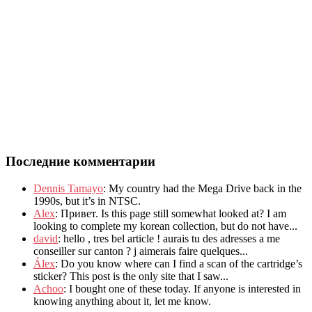
Последние комментарии
Dennis Tamayo
:
My country had the Mega Drive back in the
1990s
,
but it’s in NTSC
.
Alex
: Привет.
Is this page still somewhat looked at
?
I am
looking to complete my korean collection
,
but do not have..
.
david
:
hello
,
tres bel article
!
aurais tu des adresses a me
conseiller sur canton
?
j aimerais faire quelques..
.
Álex
: Do you know where can I find a scan of the cartridge’s
sticker? This post is the only site that I saw...
Achoo
: I bought one of these today. If anyone is interested in
knowing anything about it, let me know.