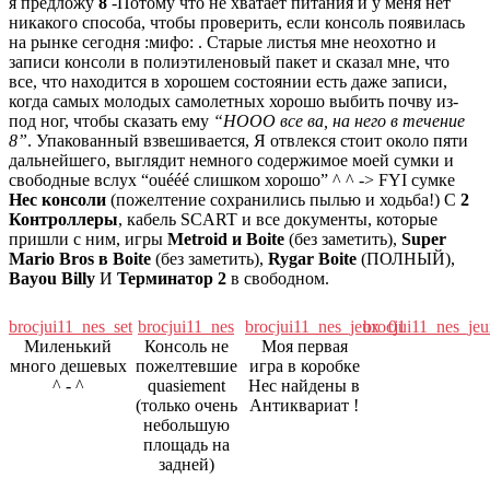
я предложу
8
-Потому что не хватает питания и у меня нет
никакого способа, чтобы проверить, если консоль появилась
на рынке сегодня :мифо: . Старые листья мне неохотно и
записи консоли в полиэтиленовый пакет и сказал мне, что
все, что находится в хорошем состоянии есть даже записи,
когда самых молодых самолетных хорошо выбить почву из-
под ног, чтобы сказать ему
“HOOO все ва, на него в течение
8”
. Упакованный взвешивается, Я отвлекся стоит около пяти
дальнейшего, выглядит немного содержимое моей сумки и
свободные вслух “ouééé слишком хорошо” ^ ^ -> FYI сумке
Нес консоли
(пожелтение сохранились пылью и ходьба!) С
2
Контроллеры
, кабель SCART и все документы, которые
пришли с ним, игры
Metroid и Boite
(без заметить),
Super
Mario Bros в Boite
(без заметить),
Rygar Boite
(ПОЛНЫЙ),
Bayou Billy
И
Терминатор 2
в свободном.
brocjui11_nes_set
brocjui11_nes
brocjui11_nes_jeux_01
brocjui11_nes_je
Миленький
Консоль не
Моя первая
много дешевых
пожелтевшие
игра в коробке
^ - ^
quasiement
Нес найдены в
(только очень
Антиквариат !
небольшую
площадь на
задней)