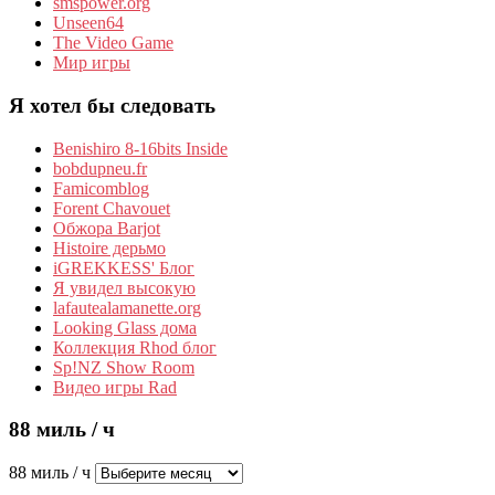
smspower.org
Unseen64
The Video Game
Мир игры
Я хотел бы следовать
Benishiro 8-16bits Inside
bobdupneu.fr
Famicomblog
Forent Chavouet
Обжора Barjot
Histoire дерьмо
iGREKKESS' Блог
Я увидел высокую
lafautealamanette.org
Looking Glass дома
Коллекция Rhod блог
Sp!NZ Show Room
Видео игры Rad
88 миль / ч
88 миль / ч