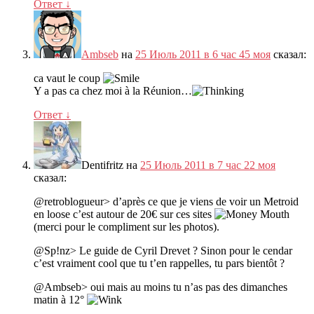
Ответ
↓
Ambseb
на
25 Июль 2011 в 6 час 45 моя
сказал:
ca vaut le coup
Y a pas ca chez moi à la Réunion
…
Ответ
↓
Dentifritz
на
25 Июль 2011 в 7 час 22 моя
сказал:
@retroblogueur> d’après ce que je viens de voir un Metroid
en loose c’est autour de 20€ sur ces sites
(
merci pour le compliment sur les photos
).
@Sp
!
nz> Le guide de Cyril Drevet
?
Sinon pour le cendar
c’est vraiment cool que tu t’en rappelles
,
tu pars bientôt
?
@Ambseb> oui mais au moins tu n’as pas des dimanches
matin à 12°