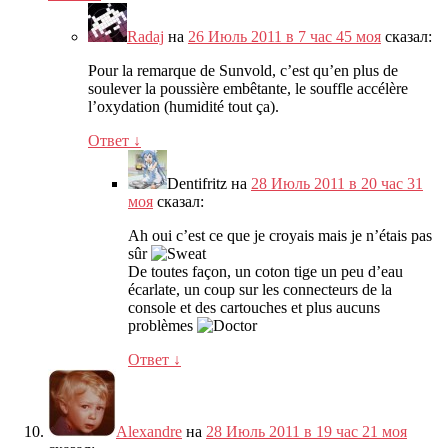
Radaj
на
26 Июль 2011 в 7 час 45 моя
сказал:
Pour la remarque de Sunvold
,
c’est qu’en plus de
soulever la poussière embêtante
,
le souffle accélère
l’oxydation
(
humidité tout ça
).
Ответ
↓
Dentifritz
на
28 Июль 2011 в 20 час 31
моя
сказал:
Ah oui c’est ce que je croyais mais je n’étais pas
sûr
De toutes façon
,
un coton tige un peu d’eau
écarlate
,
un coup sur les connecteurs de la
console et des cartouches et plus aucuns
problèmes
Ответ
↓
Alexandre
на
28 Июль 2011 в 19 час 21 моя