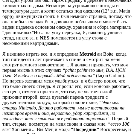
Сегодня утром там был гараж продажу в деревне в нескольких
километрах от дома. Несмотря на угрожающее погоды и
температуры дает, а хотят остаться под одеялом (12° в.п. Matin
бррр), движущихся стоит. Я был немного страшно, потому что
она прибыла чердак был довольно небольшим и может быть
виден издалека основном одежду, хранения и сбора материала
“для пожилых”Но ... на углу переулка, Я, наконец, увидел
стенд, никто за, и
NES
помещается на углу стола с
несколькими картриджами.
Я начинаю играть все, и я определил
Metroid
ан Boite, когда
тип пятидесяти лет приезжает в спине и смотрит на меня
смотрят немного изворотливо ... Я должен признать, что моя
первая мысль в этих случаях
“pchht pchht его мне, В.А. ЦСК
Тьен, Я видел его первый…Мой précieeuuuux”
(façon Golum).
Но парень заставил меня улыбнуться, и я быстро понял, что
это было своего стенда. Я спросил его, если консоль работает,
его цена, отметив при этом, что ему не хватает силой
приходит второй, когда пузатый парень тридцати с
дружественным воздух, который говорит мне,
“Это моя
старая Nintendo, Да это работает, мы не тестировали на
некоторое время и она, вероятно, удар картриджи, но
последнее, что я слышала все работало нормально”
. Первый
тип, старые, посмотри на меня снова и сказал мне,
“всего
10€
все”
Хоп меня ... Вы Мец и моды
“Посредник”
Воскресенье, и