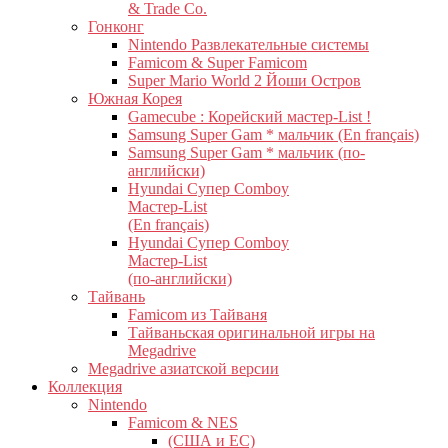
& Trade Co.
Гонконг
Nintendo Развлекательные системы
Famicom & Super Famicom
Super Mario World 2 Йоши Остров
Южная Корея
Gamecube : Корейский мастер-List !
Samsung Super Gam * мальчик (En français)
Samsung Super Gam * мальчик (по-
английски)
Hyundai Супер Comboy
Мастер-List
(En français)
Hyundai Супер Comboy
Мастер-List
(по-английски)
Тайвань
Famicom из Тайваня
Тайваньская оригинальной игры на
Megadrive
Megadrive азиатской версии
Коллекция
Nintendo
Famicom & NES
(США и ЕС)