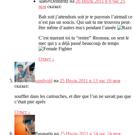
Dentifritz
на
26 Июль 2011 в 6 час 25
моя
сказал:
Bah soit j’attendrais soit je te payerais l’airmail ce
n’est pas un soucis
.
Qui sait tu me trouvera peut-
être même d’autres trucs pendant l’année
C’est marrant toi tu
“
rentre
” Япония,
on sent le
mec qui y a déjà passé beaucoup de temps
Ответ
↓
sundvold
на
25 Июль 2011 в 13 час 16 моя
сказал:
souffler dans les cartouches
,
et dire que l’on ne savait pas que
c’était pire après
Ответ
↓
Passparla
на
25 Июль 2011 в 14 час 24 моя