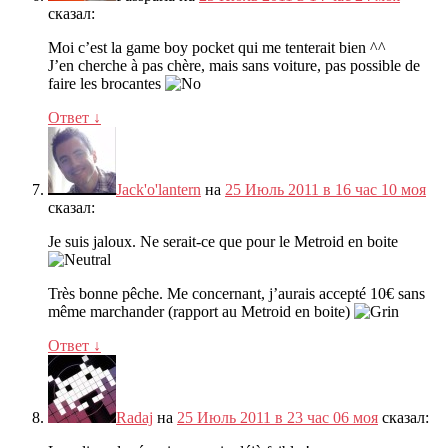
сказал:
Moi c’est la game boy pocket qui me tenterait bien ^^
J’en cherche à pas chère
,
mais sans voiture
,
pas possible de
faire les brocantes
Ответ
↓
Jack'o'lantern
на
25 Июль 2011 в 16 час 10 моя
сказал:
Je suis jaloux
.
Ne serait-ce que pour le Metroid en boite
Très bonne pêche
.
Me concernant
,
j’aurais accepté 10€ sans
même marchander
(
rapport au Metroid en boite
)
Ответ
↓
Radaj
на
25 Июль 2011 в 23 час 06 моя
сказал: