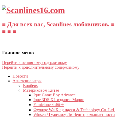
≡ Для всех вас, Scanlines любовников. ≡
≡ ≡ ≡
Главное меню
Перейти к основному содержимому
Перейти к дополнительному содержимому
Новости
Азиатские игры
Bootlegs
Материковом Китае
Ique Game Boy Advance
Ique 3DS XL издание Марио
Famiclone 小霸王
Фучжоу WaiXing науки & Technology Co. Ltd.
Winsen / Гуанчжоу Ли Ченг промышленности