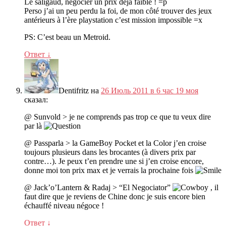
Le saligaud
,
négocier un prix déjà faible
!
=p
Perso j’ai un peu perdu la foi
,
de mon côté trouver des jeux
antérieurs à l’ère playstation c’est mission impossible =x
PS:
C’est beau un Metroid
.
Ответ
↓
Dentifritz
на
26 Июль 2011 в 6 час 19 моя
сказал:
@ Sunvold > je ne comprends pas trop ce que tu veux dire
par là
@ Passparla > la GameBoy Pocket et la Color j’en croise
toujours plusieurs dans les brocantes
(
à divers prix par
contre
…).
Je peux t’en prendre une si j’en croise encore
,
donne moi ton prix max et je verrais la prochaine fois
@ Jack’o’Lantern
&
Radaj >
“
El Negociator
”
,
il
faut dire que je reviens de Chine donc je suis encore bien
échauffé niveau négoce
!
Ответ
↓