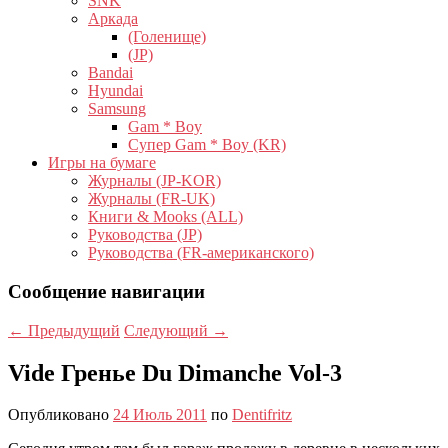
SNK
Аркада
(Голенище)
(JP)
Bandai
Hyundai
Samsung
Gam * Boy
Супер Gam * Boy (KR)
Игры на бумаге
Журналы (JP-KOR)
Журналы (FR-UK)
Книги & Mooks (ALL)
Руководства (JP)
Руководства (FR-американского)
Сообщение навигации
←
Предыдущий
Следующий
→
Vide Гренье Du Dimanche Vol-3
Опубликовано
24 Июль 2011
по
Dentifritz