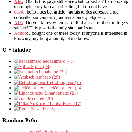
Alex
: Olá. Is this page still somewhat looked at? I am looking
to complete my korean collection, but do not have...
david
: hello , tres bel article ! aurais tu des adresses a me
conseiller sur canton ? j aimerais faire quelques...
Álex
: Do you know where can I find a scan of the cartridge’s
sticker? This post is the only site that I saw...
Achoo
: I bought one of these today. If anyone is interested in
knowing anything about it, let me know.
O + falador
neocalimero (45)
Sp!nz (44)
bababaloo (33)
Ambseb (29)
Retroblogueur (25)
Jack'o'Lantern (24)
Linanounette (21)
cocole (20)
DIlanNoKaze (17)
Nascido (16)
Random Pr0n