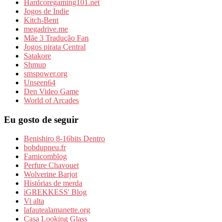
Hardcoregaming101.net
Jogos de Indie
Kitch-Bent
megadrive.me
Mãe 3 Tradução Fan
Jogos pirata Central
Satakore
Shmup
smspower.org
Unseen64
Den Video Game
World of Arcades
Eu gosto de seguir
Benishiro 8-16bits Dentro
bobdupneu.fr
Famicomblog
Perfure Chavouet
Wolverine Barjot
Histórias de merda
iGREKKESS' Blog
Vi alta
lafautealamanette.org
Casa Looking Glass