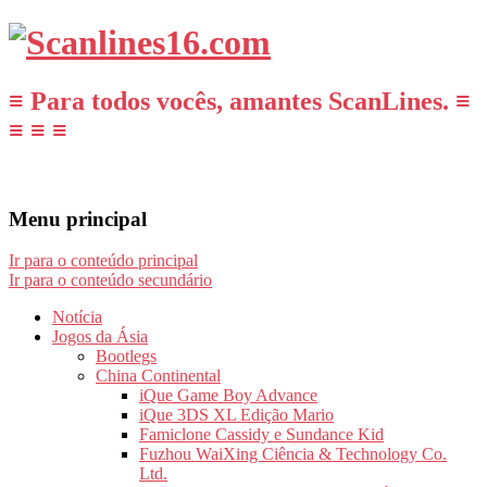
≡ Para todos vocês, amantes ScanLines. ≡
≡ ≡ ≡
Menu principal
Ir para o conteúdo principal
Ir para o conteúdo secundário
Notícia
Jogos da Ásia
Bootlegs
China Continental
iQue Game Boy Advance
iQue 3DS XL Edição Mario
Famiclone Cassidy e Sundance Kid
Fuzhou WaiXing Ciência & Technology Co.
Ltd.