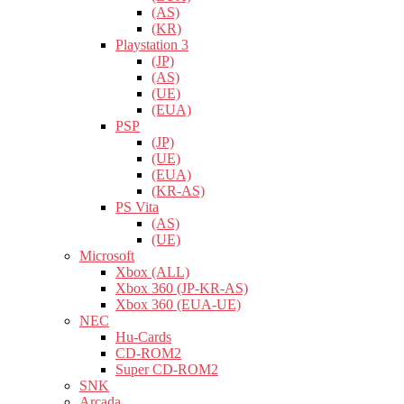
(AS)
(KR)
Playstation 3
(JP)
(AS)
(UE)
(EUA)
PSP
(JP)
(UE)
(EUA)
(KR-AS)
PS Vita
(AS)
(UE)
Microsoft
Xbox (ALL)
Xbox 360 (JP-KR-AS)
Xbox 360 (EUA-UE)
NEC
Hu-Cards
CD-ROM2
Super CD-ROM2
SNK
Arcada