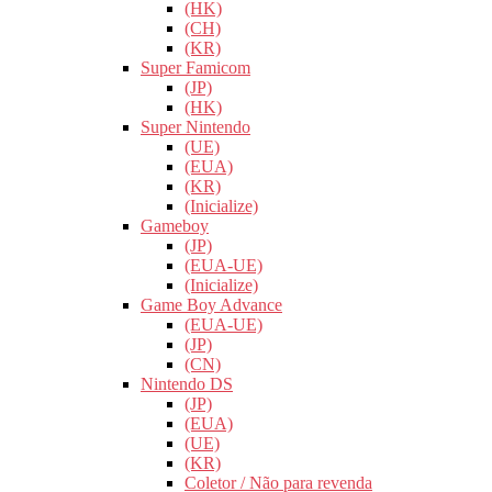
(HK)
(CH)
(KR)
Super Famicom
(JP)
(HK)
Super Nintendo
(UE)
(EUA)
(KR)
(Inicialize)
Gameboy
(JP)
(EUA-UE)
(Inicialize)
Game Boy Advance
(EUA-UE)
(JP)
(CN)
Nintendo DS
(JP)
(EUA)
(UE)
(KR)
Coletor / Não para revenda