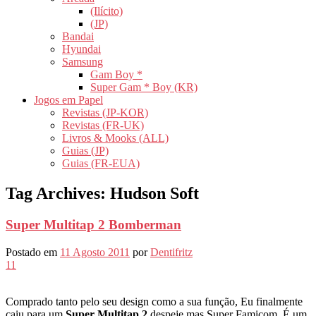
(Ilícito)
(JP)
Bandai
Hyundai
Samsung
Gam Boy *
Super Gam * Boy (KR)
Jogos em Papel
Revistas (JP-KOR)
Revistas (FR-UK)
Livros & Mooks (ALL)
Guias (JP)
Guias (FR-EUA)
Tag Archives:
Hudson Soft
Super Multitap 2 Bomberman
Postado em
11 Agosto 2011
por
Dentifritz
11
Comprado tanto pelo seu design como a sua função, Eu finalmente
caiu para um
Super Multitap 2
despeje mas Super Famicom. É um