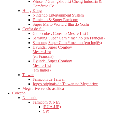
Winsen / Guangzhou Li Cheng Indústria &
Comércio Co.
Hong Kong
Nintendo Entertainment System
Famicom & Super Famicom
Super Mario World 2 Ilha do Yoshi
Coréia do Sul
Gamecube : Coreano Mestre-List !
Samsung Super Gam * menino (en Français)
Samsung Super Gam * menino (em Inglês)
Hyundai Super Comboy
Mestre-List
(en Français)
Hyundai Super Comboy
Mestre-List
(em Inglês)
Taiwan
Famicom de Taiwan
Jogos originais de Taiwan no Megadrive
Megadrive versão asiática
Coleção
Nintendo
Famicom & NES
(EUA-UE)
(JP)