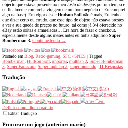
objecto que estava presente no meu
Lista de desejos
por um tempo e
eu finalmente comprei a viragem de um bom negócio (= Eu comprei
algo na base). Em vigor desde
Hudson Soft
não é mais, Eu tenho
que dizer certo ou errado, que esse tipo de objeto não estava prestes
a ver a sua queda de preços no futuro, tal como já 3/4 oferecido no
eBay estão soltas e amareladas… Era hora de fazer o checkout,
especialmente desde alguns meses antes eu tinha adquirido
Super
Bomberman 3
.
Continue lendo
→
Postado em
Blog
,
Retro-gaming
,
SFC / SNES
|
Tagged
Bomberman
,
Hudson Soft
,
importar
,
multitap 2
,
Super Bomberman
3
,
Super Famicom
,
Super multitap 2
,
super nintendo
|
11
Respostas
Tradução
Definir como idioma padrão
Editar Tradução
Procurar um jogo (anterior: mario)