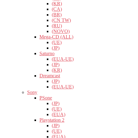
(KR)
(CA)
(BR)
(CN TW)
(RU)
(NOVO)
Mega-CD (ALL)
(UE)
(JP)
Saturno
(EUA-UE)
(JP)
(KR)
Dreamcast
(JP)
(EUA-UE)
Sony
PSone
(JP)
(UE)
(EUA)
Playstation 2
(JP)
(UE)
(EUA)