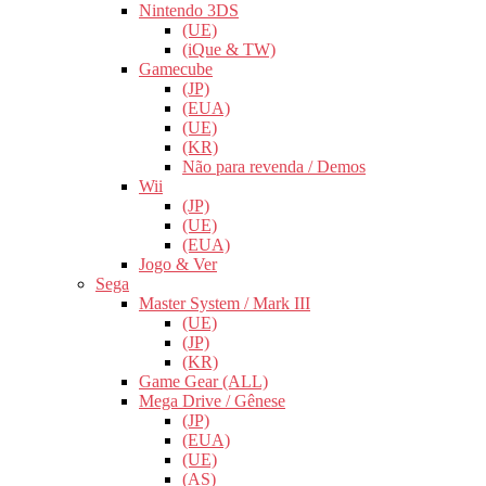
Nintendo 3DS
(UE)
(iQue & TW)
Gamecube
(JP)
(EUA)
(UE)
(KR)
Não para revenda / Demos
Wii
(JP)
(UE)
(EUA)
Jogo & Ver
Sega
Master System / Mark III
(UE)
(JP)
(KR)
Game Gear (ALL)
Mega Drive / Gênese
(JP)
(EUA)
(UE)
(AS)