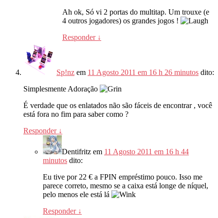
Ah ok, Só vi 2 portas do multitap. Um trouxe (e
4 outros jogadores) os grandes jogos !
Responder
↓
Sp!nz
em
11 Agosto 2011 em 16 h 26 minutos
dito:
Simplesmente Adoração
É verdade que os enlatados não são fáceis de encontrar , você
está fora no fim para saber como ?
Responder
↓
Dentifritz
em
11 Agosto 2011 em 16 h 44
minutos
dito:
Eu tive por 22 € a FPIN empréstimo pouco. Isso me
parece correto, mesmo se a caixa está longe de níquel,
pelo menos ele está lá
Responder
↓