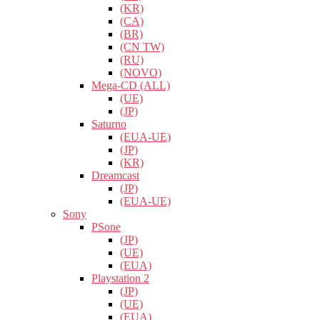
(KR)
(CA)
(BR)
(CN TW)
(RU)
(NOVO)
Mega-CD (ALL)
(UE)
(JP)
Saturno
(EUA-UE)
(JP)
(KR)
Dreamcast
(JP)
(EUA-UE)
Sony
PSone
(JP)
(UE)
(EUA)
Playstation 2
(JP)
(UE)
(EUA)