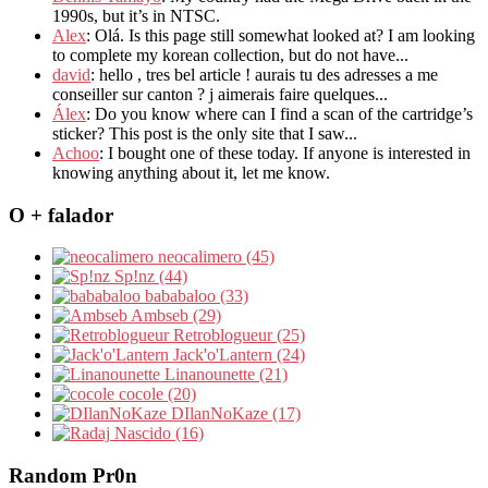
1990s, but it’s in NTSC.
Alex
: Olá. Is this page still somewhat looked at? I am looking
to complete my korean collection, but do not have...
david
: hello , tres bel article ! aurais tu des adresses a me
conseiller sur canton ? j aimerais faire quelques...
Álex
: Do you know where can I find a scan of the cartridge’s
sticker? This post is the only site that I saw...
Achoo
: I bought one of these today. If anyone is interested in
knowing anything about it, let me know.
O + falador
neocalimero (45)
Sp!nz (44)
bababaloo (33)
Ambseb (29)
Retroblogueur (25)
Jack'o'Lantern (24)
Linanounette (21)
cocole (20)
DIlanNoKaze (17)
Nascido (16)
Random Pr0n