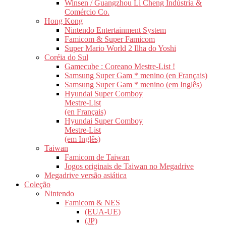
Winsen / Guangzhou Li Cheng Indústria &
Comércio Co.
Hong Kong
Nintendo Entertainment System
Famicom & Super Famicom
Super Mario World 2 Ilha do Yoshi
Coréia do Sul
Gamecube : Coreano Mestre-List !
Samsung Super Gam * menino (en Français)
Samsung Super Gam * menino (em Inglês)
Hyundai Super Comboy
Mestre-List
(en Français)
Hyundai Super Comboy
Mestre-List
(em Inglês)
Taiwan
Famicom de Taiwan
Jogos originais de Taiwan no Megadrive
Megadrive versão asiática
Coleção
Nintendo
Famicom & NES
(EUA-UE)
(JP)