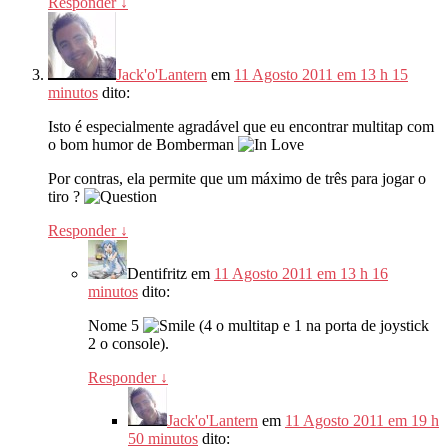
Responder
↓
Jack'o'Lantern
em
11 Agosto 2011 em 13 h 15
minutos
dito:
Isto é especialmente agradável que eu encontrar multitap com
o bom humor de Bomberman
Por contras, ela permite que um máximo de três para jogar o
tiro ?
Responder
↓
Dentifritz
em
11 Agosto 2011 em 13 h 16
minutos
dito:
Nome 5
(4 o multitap e 1 na porta de joystick
2 o console).
Responder
↓
Jack'o'Lantern
em
11 Agosto 2011 em 19 h
50 minutos
dito: