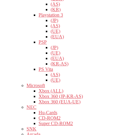
(AS)
(KR)
Playstation 3
(JP)
(AS)
(UE)
(EUA)
PSP
(JP)
(UE)
(EUA)
(KR-AS)
PS Vita
(AS)
(UE)
Microsoft
Xbox (ALL)
Xbox 360 (JP-KR-AS)
Xbox 360 (EUA-UE)
NEC
Hu-Cards
CD-ROM2
Super CD-ROM2
SNK
Arcada