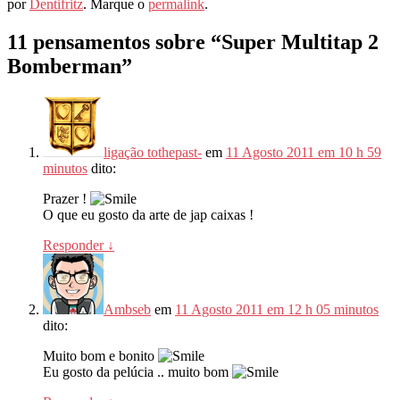
por
Dentifritz
. Marque o
permalink
.
11 pensamentos sobre “
Super Multitap 2
Bomberman
”
ligação tothepast-
em
11 Agosto 2011 em 10 h 59
minutos
dito:
Prazer !
O que eu gosto da arte de jap caixas !
Responder
↓
Ambseb
em
11 Agosto 2011 em 12 h 05 minutos
dito:
Muito bom e bonito
Eu gosto da pelúcia .. muito bom