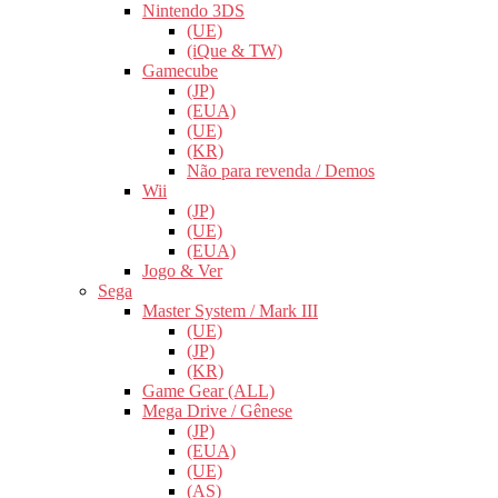
Nintendo 3DS
(UE)
(iQue & TW)
Gamecube
(JP)
(EUA)
(UE)
(KR)
Não para revenda / Demos
Wii
(JP)
(UE)
(EUA)
Jogo & Ver
Sega
Master System / Mark III
(UE)
(JP)
(KR)
Game Gear (ALL)
Mega Drive / Gênese
(JP)
(EUA)
(UE)
(AS)