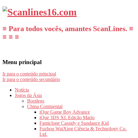
≡ Para todos vocês, amantes ScanLines. ≡
≡ ≡ ≡
Menu principal
Ir para o conteúdo principal
Ir para o conteúdo secundário
Notícia
Jogos da Ásia
Bootlegs
China Continental
iQue Game Boy Advance
iQue 3DS XL Edição Mario
Famiclone Cassidy e Sundance Kid
Fuzhou WaiXing Ciência & Technology Co.
Ltd.