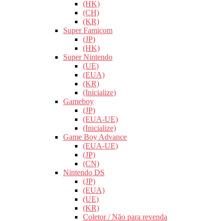
(HK)
(CH)
(KR)
Super Famicom
(JP)
(HK)
Super Nintendo
(UE)
(EUA)
(KR)
(Inicialize)
Gameboy
(JP)
(EUA-UE)
(Inicialize)
Game Boy Advance
(EUA-UE)
(JP)
(CN)
Nintendo DS
(JP)
(EUA)
(UE)
(KR)
Coletor / Não para revenda