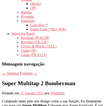
(Ilícito)
(JP)
Bandai
Hyundai
Samsung
Gam Boy *
Super Gam * Boy (KR)
Jogos em Papel
Revistas (JP-KOR)
Revistas (FR-UK)
Livros & Mooks (ALL)
Guias (JP)
Guias (FR-EUA)
Mensagem navegação
←
Anterior
Próximo
→
Super Multitap 2 Bomberman
Postado em
11 Agosto 2011
por
Dentifritz
Comprado tanto pelo seu design como a sua função, Eu finalmente
caiu para um
Super Multitap 2
despeje mas Super Famicom. É um