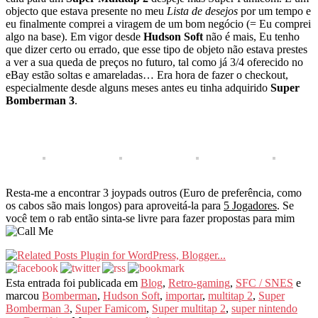
objecto que estava presente no meu
Lista de desejos
por um tempo e
eu finalmente comprei a viragem de um bom negócio (= Eu comprei
algo na base). Em vigor desde
Hudson Soft
não é mais, Eu tenho
que dizer certo ou errado, que esse tipo de objeto não estava prestes
a ver a sua queda de preços no futuro, tal como já 3/4 oferecido no
eBay estão soltas e amareladas… Era hora de fazer o checkout,
especialmente desde alguns meses antes eu tinha adquirido
Super
Bomberman 3
.
Resta-me a encontrar 3 joypads outros (Euro de preferência, como
os cabos são mais longos) para aproveitá-la para
5 Jogadores
. Se
você tem o rab então sinta-se livre para fazer propostas para mim
Esta entrada foi publicada em
Blog
,
Retro-gaming
,
SFC / SNES
e
marcou
Bomberman
,
Hudson Soft
,
importar
,
multitap 2
,
Super
Bomberman 3
,
Super Famicom
,
Super multitap 2
,
super nintendo