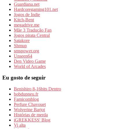
Guardiana.net
Hardcoregaming101.net
Jogos de Indie
Kitch-Bent
megadrive.me
Mãe 3 Tradução Fan
Jogos pirata Central
Satakore
Shmup
smspower.org
Unseen64
Den Video Game
World of Arcades
Eu gosto de seguir
Benishiro 8-16bits Dentro
bobdupneu.fr
Famicomblog
Perfure Chavouet
Wolverine Barjot
Histórias de merda
iGREKKESS' Blog
Vi alta