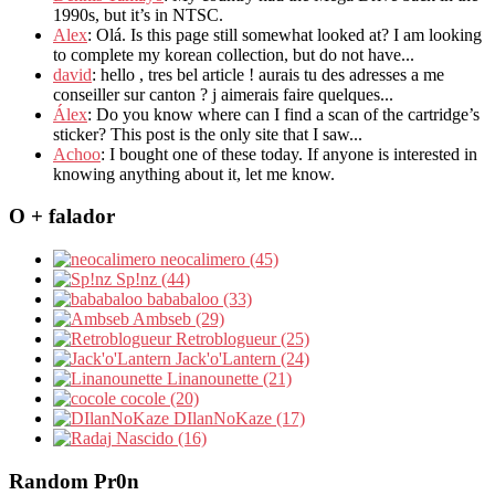
1990s, but it’s in NTSC.
Alex
: Olá. Is this page still somewhat looked at? I am looking
to complete my korean collection, but do not have...
david
: hello , tres bel article ! aurais tu des adresses a me
conseiller sur canton ? j aimerais faire quelques...
Álex
: Do you know where can I find a scan of the cartridge’s
sticker? This post is the only site that I saw...
Achoo
: I bought one of these today. If anyone is interested in
knowing anything about it, let me know.
O + falador
neocalimero (45)
Sp!nz (44)
bababaloo (33)
Ambseb (29)
Retroblogueur (25)
Jack'o'Lantern (24)
Linanounette (21)
cocole (20)
DIlanNoKaze (17)
Nascido (16)
Random Pr0n