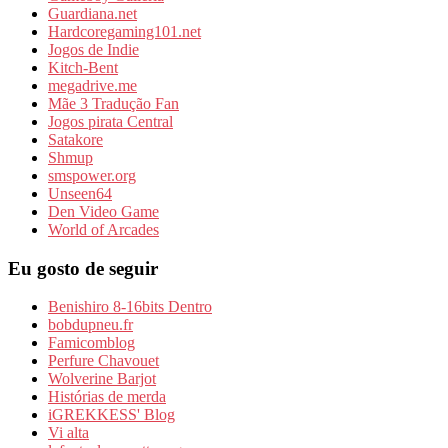
Guardiana.net
Hardcoregaming101.net
Jogos de Indie
Kitch-Bent
megadrive.me
Mãe 3 Tradução Fan
Jogos pirata Central
Satakore
Shmup
smspower.org
Unseen64
Den Video Game
World of Arcades
Eu gosto de seguir
Benishiro 8-16bits Dentro
bobdupneu.fr
Famicomblog
Perfure Chavouet
Wolverine Barjot
Histórias de merda
iGREKKESS' Blog
Vi alta