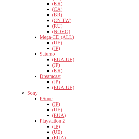
(KR)
(CA)
(BR)
(CN TW)
(RU)
(NOVO)
Mega-CD (ALL)
(UE)
(JP)
Saturno
(EUA-UE)
(JP)
(KR)
Dreamcast
(JP)
(EUA-UE)
Sony
PSone
(JP)
(UE)
(EUA)
Playstation 2
(JP)
(UE)
(EUA)