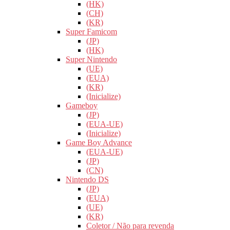
(HK)
(CH)
(KR)
Super Famicom
(JP)
(HK)
Super Nintendo
(UE)
(EUA)
(KR)
(Inicialize)
Gameboy
(JP)
(EUA-UE)
(Inicialize)
Game Boy Advance
(EUA-UE)
(JP)
(CN)
Nintendo DS
(JP)
(EUA)
(UE)
(KR)
Coletor / Não para revenda