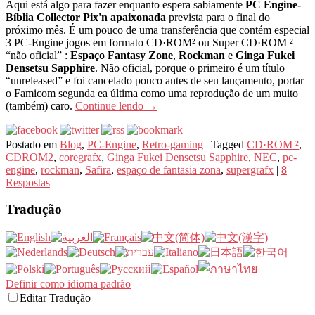
Aqui está algo para fazer enquanto espera sabiamente
PC Engine-
Bíblia Collector Pix'n apaixonada
prevista para o final do
próximo mês. É um pouco de uma transferência que contém especial
3 PC-Engine jogos em formato CD·ROM² ou Super CD·ROM ²
“não oficial” :
Espaço Fantasy Zone
,
Rockman
e
Ginga Fukei
Densetsu Sapphire
. Não oficial, porque o primeiro é um título
“unreleased” e foi cancelado pouco antes de seu lançamento, portar
o Famicom segunda ea última como uma reprodução de um muito
(também) caro.
Continue lendo
→
Postado em
Blog
,
PC-Engine
,
Retro-gaming
|
Tagged
CD·ROM ²
,
CDROM2
,
coregrafx
,
Ginga Fukei Densetsu Sapphire
,
NEC
,
pc-
engine
,
rockman
,
Safira
,
espaço de fantasia zona
,
supergrafx
|
8
Respostas
Tradução
Definir como idioma padrão
Editar Tradução