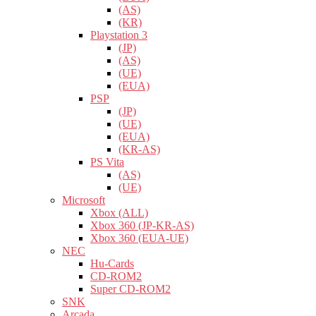
(AS)
(KR)
Playstation 3
(JP)
(AS)
(UE)
(EUA)
PSP
(JP)
(UE)
(EUA)
(KR-AS)
PS Vita
(AS)
(UE)
Microsoft
Xbox (ALL)
Xbox 360 (JP-KR-AS)
Xbox 360 (EUA-UE)
NEC
Hu-Cards
CD-ROM2
Super CD-ROM2
SNK
Arcada