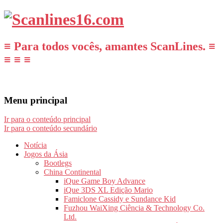
≡ Para todos vocês, amantes ScanLines. ≡
≡ ≡ ≡
Menu principal
Ir para o conteúdo principal
Ir para o conteúdo secundário
Notícia
Jogos da Ásia
Bootlegs
China Continental
iQue Game Boy Advance
iQue 3DS XL Edição Mario
Famiclone Cassidy e Sundance Kid
Fuzhou WaiXing Ciência & Technology Co.
Ltd.