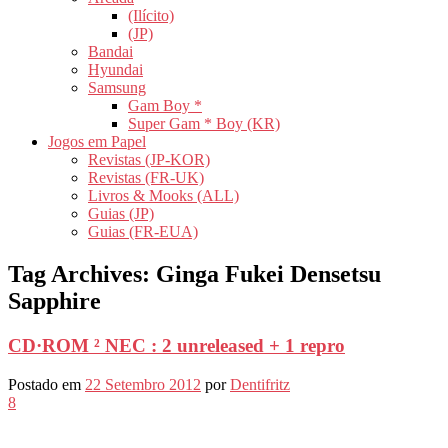
(Ilícito)
(JP)
Bandai
Hyundai
Samsung
Gam Boy *
Super Gam * Boy (KR)
Jogos em Papel
Revistas (JP-KOR)
Revistas (FR-UK)
Livros & Mooks (ALL)
Guias (JP)
Guias (FR-EUA)
Tag Archives:
Ginga Fukei Densetsu
Sapphire
CD·ROM ² NEC : 2 unreleased + 1 repro
Postado em
22 Setembro 2012
por
Dentifritz
8