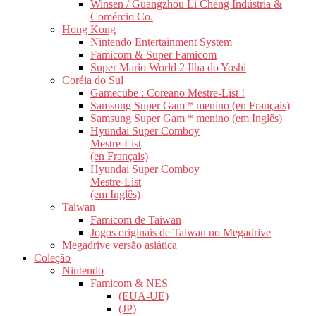
Winsen / Guangzhou Li Cheng Indústria &
Comércio Co.
Hong Kong
Nintendo Entertainment System
Famicom & Super Famicom
Super Mario World 2 Ilha do Yoshi
Coréia do Sul
Gamecube : Coreano Mestre-List !
Samsung Super Gam * menino (en Français)
Samsung Super Gam * menino (em Inglês)
Hyundai Super Comboy
Mestre-List
(en Français)
Hyundai Super Comboy
Mestre-List
(em Inglês)
Taiwan
Famicom de Taiwan
Jogos originais de Taiwan no Megadrive
Megadrive versão asiática
Coleção
Nintendo
Famicom & NES
(EUA-UE)
(JP)