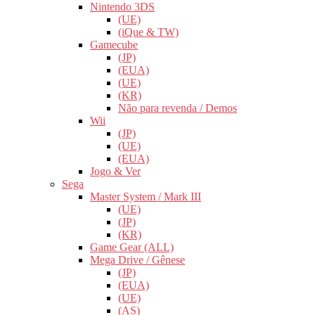
Nintendo 3DS
(UE)
(iQue & TW)
Gamecube
(JP)
(EUA)
(UE)
(KR)
Não para revenda / Demos
Wii
(JP)
(UE)
(EUA)
Jogo & Ver
Sega
Master System / Mark III
(UE)
(JP)
(KR)
Game Gear (ALL)
Mega Drive / Gênese
(JP)
(EUA)
(UE)
(AS)