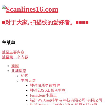
≡对于大家, 扫描线的爱好者。≡≡≡≡
主菜单
跳至主要内容
跳至第二个内容
新闻
亚洲博彩
私售
中国大陆
神游游戏男孩前进
神游3DS XL版马里奥
Famiclone小霸王
福州WaiXing科学 & 科技有限公司. 有限公司.