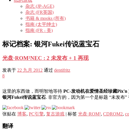
纸的游戏
杂志 (JP-AGE)
杂志 (FR英国)
书籍 & mooks (所有)
指南 (太平绅士)
指南 (FR - 美)
标记档案:
银河Fukei传说蓝宝石
光盘·ROM²NEC : 2 未发布 + 1 再现
发表于
22 九月 2012
通过
dentifritz
8
这里的东西做，而明智地等待
PC-发动机在爱情圣经珍藏Pix'n
银河Fukei传说蓝宝石
. 非官方的，因为第一个是标题 “未发布” 
张贴在
博客
,
PC引擎
,
复古游戏
|
标签
光盘·ROM²
,
CDROM2
,
co
翻译