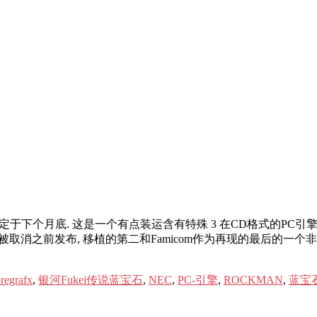
定于下个月底. 这是一个有点装运含有特殊 3 在CD格式的PC引擎游戏·
被取消之前发布, 移植的第二和Famicom作为再现的最后的一个非常 
regrafx
,
银河Fukei传说蓝宝石
,
NEC
,
PC-引擎
,
ROCKMAN
,
蓝宝