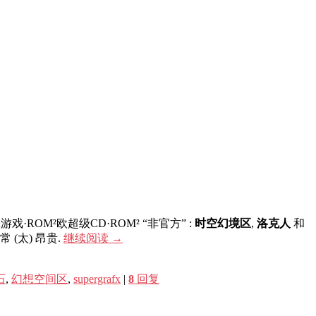
ROM²欧超级CD·ROM² “非官方” :
时空幻境区
,
洛克人
和
(太) 昂贵.
继续阅读
→
石
,
幻想空间区
,
supergrafx
|
8
回复